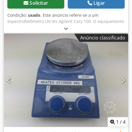
Solicitar
Ligar
aplicações de alto rendimento - Aplicações de FIV
veterinária Especificações Técnicas: - Dimensões (L x P x A):
Condição:
usado
, Este anúncio refere-se a um
264 x 367 x 445 mm - Peso: 9,8 kg - Temperatura Máx. da
espectrofotômetro UV-Vis Agilent Cary 100. O equipamento
Placa: 30°C - Temperatura Mín. da Placa: -80°C (padrão) ou
encontra-se em perfeito estado de funcionamento e
-100°C (dependendo do modelo) - Precisão da
pronto para entrega imediata. Cedpfx Anoxxz Scj Hoha A
Temperatura: ±0,5°C - Estabilidade da Temperatura:
Anúncio classificado
unidade é fornecida com um sistema Agilent PCB 1500
±0,1°C - Uniformidade da Temperatura: ±1,0°C - Taxa Máx.
Water Peltier. O espectrofotômetro UV-Vis Agilent Cary 100
de Resfriamento: 10°C/min - Tempo Máx. de Estabilização
é um instrumento extremamente versátil e econômico,
de Temperatura: 5 minutos Principais Benefícios: - Taxas
desenvolvido para uma ampla gama de aplicações
de resfriamento precisas e reprodutíveis: Garante controle
laboratoriais, sendo uma excelente opção para pesquisas
total do resfriame
de rotina em áreas como química, bioquímica e ciência
dos materiais. Principais características: - Design de feixe
duplo: A configuração de feixe duplo proporciona maior
precisão e exatidão por permitir a medição simultânea da
amostra e do branco, minimizando o impacto de
flutuações na fonte de luz. - Faixa espectral: Opera em
uma ampla faixa de comprimento de onda, de 190 a 900
nm, adequando-se a diferentes aplicações que exigem
medições no espectro UV e Visível. - Largura de banda
1
/
4
espectral variável: A largura de banda pode ser ajustada a