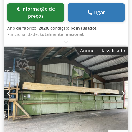
Informação de
Ligar
preços
Ano de fabrico:
2020
, condição:
bom (usado)
,
Funcionalidade:
totalmente funcional
,
DESCRIÇÃO/CARACTERÍSTICAS: Impressora offset para
etiquetas a 5 cores, com unidade flexográfica e sistema de
Anúncio classificado
corte e estampagem em linha. Máquina equipada com: •
Unidade de desenrolamento • Guia de banda BST •
Secagem UV LED (5) • Barra de viragem • Unidades offset: 5
• Unidade flexográfica • Câmara de registo BST Chedpfx
Aezrxdpen Hja • Lavador automático dos cilindros de tinta •
Alimentador automático de matrizes • Unidade de corte
semi-rotativa com cilindro magnético • Unidade de
enrolamento com sistema de corte longitudinal (lâminas) •
Painel de controlo de entintagem + CIP 3 para ajuste
automático de cor • Sistema de arrefecimento de tintas •
Mesa de perfuração de matrizes CCD • Sistema de registo
automático