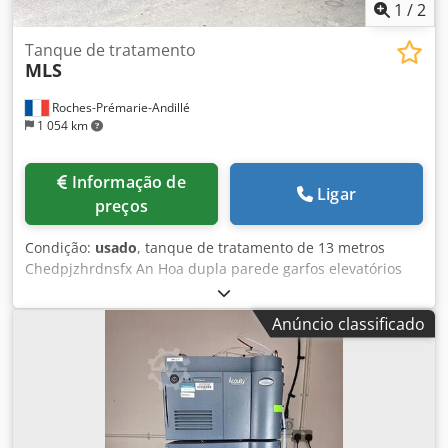
1
/
2
Tanque de tratamento
MLS
Roches-Prémarie-Andillé
1 054 km
Informação de
Ligar
preços
Condição:
usado
, tanque de tratamento de 13 metros
Chedpjzhrdnsfx An Hoa dupla parede garfos elevatórios
inclináveis
Anúncio classificado