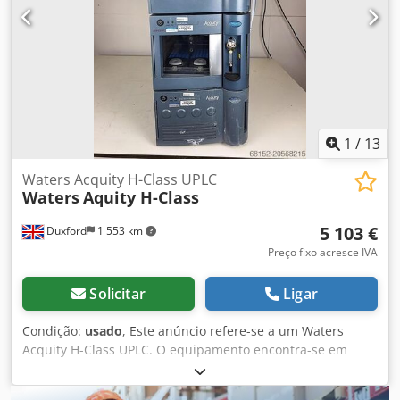
1
/
13
Waters Acquity H-Class UPLC
Waters
Aquity H-Class
5 103 €
Duxford
1 553 km
Preço fixo acresce IVA
Solicitar
Ligar
Condição:
usado
, Este anúncio refere-se a um Waters
Acquity H-Class UPLC. O equipamento encontra-se em
perfeito estado de funcionamento e pronto para entrega
imediata. O conjunto inclui: - Detector PDA - Gerenciador