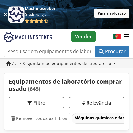
Machineseeker
Para a aplicação
Grátis na loja
Vender
Procurar
/ ... / Segunda mão equipamentos de laboratório
Equipamentos de laboratório comprar
usado
(645)
Filtro
Relevância
Máquinas químicas e farmac
Remover todos os filtros