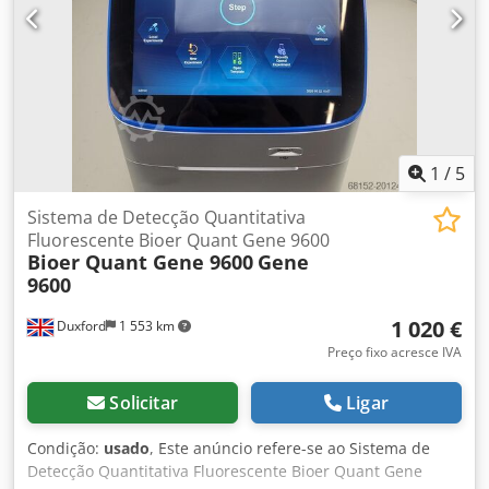
existentes.
1
/
5
Sistema de Detecção Quantitativa
Fluorescente Bioer Quant Gene 9600
Bioer Quant Gene 9600
Gene
9600
1 020 €
Duxford
1 553 km
Preço fixo acresce IVA
Solicitar
Ligar
Condição:
usado
, Este anúncio refere-se ao Sistema de
Detecção Quantitativa Fluorescente Bioer Quant Gene