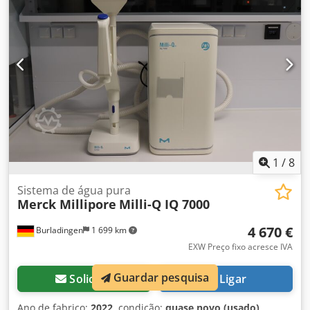
simples e minimizando o tempo de parada. Chsdpjxhf
Tvsfx An Hea Aplicações Os homogeneizadores da Série T
Gaulin são adequados para: Processamento de Laticínios:
Homogeneização de leite, creme e outros produtos lácteos.
Alimentos e Bebidas: Processamento de molhos, temperos
e bebidas. Farmacêutica e Cosmética: Fabricação de
emulsões, cremes e loções. Processos Químicos: Produção
de tintas, revestimentos e outros produtos químicos.
1
/
8
Sistema de água pura
Merck Millipore
Milli-Q IQ 7000
4 670 €
Burladingen
1 699 km
EXW Preço fixo acresce IVA
Guardar pesquisa
Solicitar
Ligar
Ano de fabrico:
2022
, condição:
quase novo (usado)
,