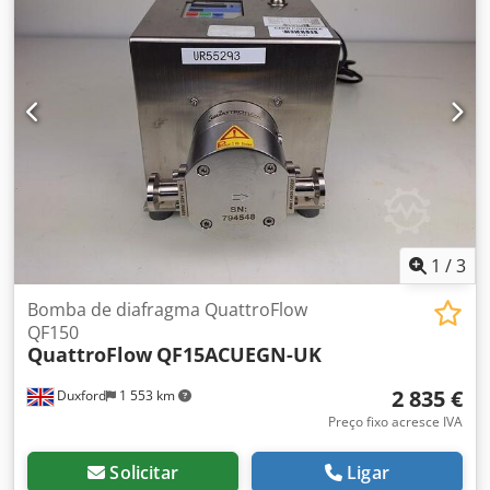
banhos são ideais para tarefas como incubação de
amostras, preparação de meios e controle de qualidade.
Principais características: • Fervura constante através de
regulador de energia ajustável • Dispositivo de nível
constante garante operação estável e consistência do
líquido • Construção robusta e resistente ao desgaste para
uso diário em laboratório • Controles simples e intuitivos
para ajuste rápido da temperatura • Tampa de
policarbonato antiderrapante inclusa como padrão
Csdpoxv A N Dofx An Hsha Ideal para: • Aplicações
contínuas de fervura • Uso industrial e de rotina em
laboratórios • Ambientes de alto rendimento ou com
1
/
3
restrição orçamentária
Bomba de diafragma QuattroFlow
QF150
QuattroFlow
QF15ACUEGN-UK
2 835 €
Duxford
1 553 km
Preço fixo acresce IVA
Solicitar
Ligar