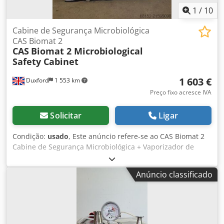
1
/
10
Cabine de Segurança Microbiológica
CAS Biomat 2
CAS
Biomat 2 Microbiological
Safety Cabinet
1 603 €
Duxford
1 553 km
Preço fixo acresce IVA
Solicitar
Ligar
Condição:
usado
, Este anúncio refere-se ao CAS Biomat 2
Cabine de Segurança Microbiológica + Vaporizador de
Formalina A unidade encontra-se em pleno funcionamento
e pronta para uso imediato. O CAS Biomat 2 (fabricado
Anúncio classificado
pela Contained Air Solutions) é uma cabine de segurança
microbiológica Classe 2 de alto desempenho, projetada
para fornecer um ambiente estéril tanto para o operador
quanto para a amostra. É ideal para laboratórios que
trabalham com agentes biológicos até o Nível de