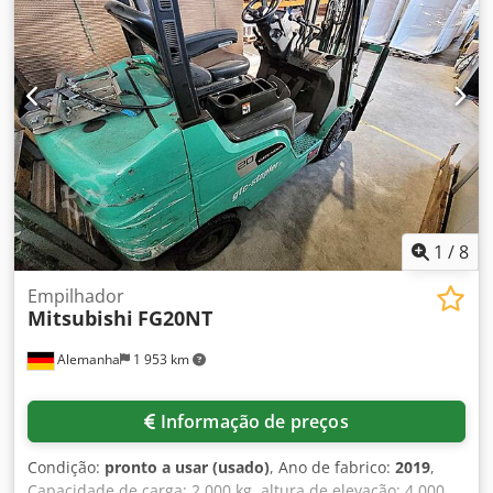
produto são imagens de exemplo e mostram o
equipamento novo — o estado real pode variar conforme o
tempo de uso - Inspeção possível em 37574 Einbeck
mediante agendamento Preço: 4.900 EUR acrescidos de IVA
| EXW Einbeck | Entrega sob consulta
1
/
8
Empilhador
Mitsubishi
FG20NT
Alemanha
1 953 km
Informação de preços
Condição:
pronto a usar (usado)
, Ano de fabrico:
2019
,
Capacidade de carga: 2.000 kg, altura de elevação: 4.000