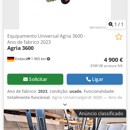
1
/
1
Equipamento Universal Agria 3600 -
Ano de fabrico 2023
Agria
3600
4 900 €
Einbeck
1 965 km
EXW VB acresce IVA
Solicitar
Ligar
Ano de fabrico:
2023
, condição:
usado
, Funcionalidade:
totalmente funcional
, Agria Universalgerät 3600 — Ano de
fabrico 2023 Usado, proveniente da frota de aluguer
profissional da Kurt König Baumaschinen GmbH, Einbeck.
Anúncio classificado
Condição e observações: - Estado: Usado proveniente de
aluguer, manutenção regular - Funcionamento: Totalmente
operacional Chedpfx Apey A E H Uj Esa - As imagens do