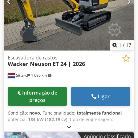
1
/
17
Escavadora de rastos
Wacker Neuson
ET 24 | 2026
Sittard
1 696 km
Informação de
Ligar
preços
Condição:
novo
, Funcionalidade:
totalmente funcional
,
potência:
134 kW (182,19 cv)
, tipo de engrenagem:
hidrostático
, tipo de combustível:
diesel
, capacidade do
tanque de combustível:
24 l
, cor:
amarelo
, peso total:
2 333
Anúncio classificado