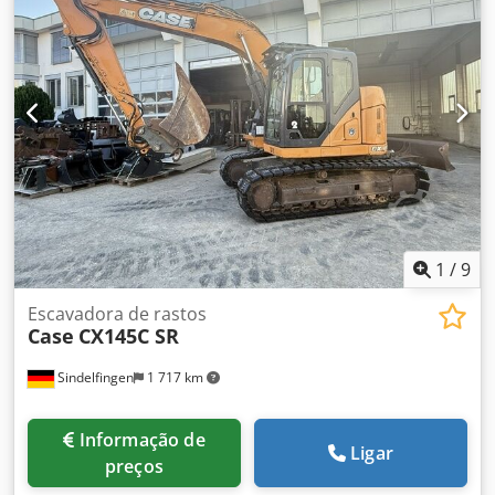
Mercedes Sprinter Motor 3.0 318 CDI V6, 184 CV
Quilometragem atual: 522.600 km Inspeção técnica válida
até 22.12.2026 Cedpfxezcurxj Ap Ejha O veículo necessita
de reparos de chapa, mecanicamente em bom estado.
1
/
9
Escavadora de rastos
Case
CX145C SR
Sindelfingen
1 717 km
Informação de
Ligar
preços