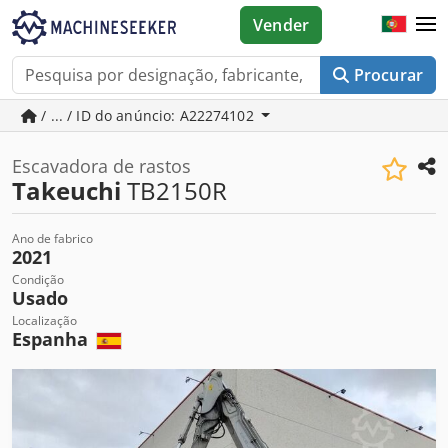
Vender
Procurar
/ ... / ID do anúncio: A22274102
Escavadora de rastos
Takeuchi
TB2150R
Ano de fabrico
2021
Condição
Usado
Localização
Espanha