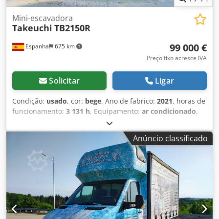
Mini-escavadora
Takeuchi
TB2150R
99 000 €
Espanha
675 km
Preço fixo acresce IVA
Solicitar
Ligar
Condição:
usado
, cor:
bege
, Ano de fabrico:
2021
, horas de
funcionamento:
3 131 h
, Equipamento:
ar condicionado
,
Peso em vazio: 16.000 kg Dimensões (C x L x A): 777 x 249 x
296 cm Cedpfx Apozrn E Ae Eeha
Anúncio classificado