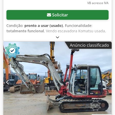
VB acresce IVA
Solicitar
Condição:
pronto a usar (usado)
, Funcionalidade:
totalmente funcional
, Vendo escavadora Komatsu usada,
mas em bom estado de conservação. Muito ágil e em boas
condições. Chsdpfx Aszlhdfsp Eoa
Anúncio classificado