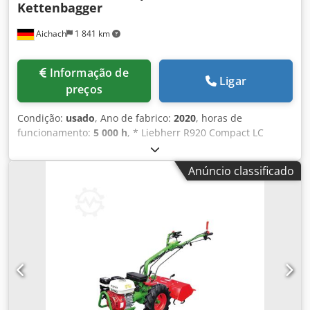
Kettenbagger
Aichach
1 841 km
Informação de
Ligar
preços
Condição:
usado
, Ano de fabrico:
2020
, horas de
funcionamento:
5 000 h
, * Liebherr R920 Compact LC
escavadeira de esteiras * Ano de fabricação 2020 * 4.990 h
* 22.400 kg * 110 kW * OQ65 totalmente hidráulica * Lança
Anúncio classificado
ajustável * Lâmina * Lubrificação central * Bomba de
abastecimento * Ar condicionado Chodpfx Aezbwn Hsp Esa
* Largura do rodado de 3 m * Sapatas de esteira 75 cm *
Câmera 180° * Rodado em excelente estado * Manutenção
realizada conforme livro de revisões