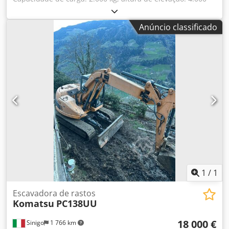
mm, comprimento do garfo: 1.220 mm, potência: 41 kW,
combustível: gás, dimensões da máquina X/Y: aprox. 2.350
Anúncio classificado
mm/1.000 mm, horas de operação: 1.793 h. Incluindo
acessório Bolzoni Shifter 5BSS200F, modelo do mastro:
5F20C40, altura da torre: 2500 mm. Documentação
disponível. É possível fazer uma inspeção no local. Chjdpsv
Ip Sgsfx Ap Eja
1
/
1
Escavadora de rastos
Komatsu
PC138UU
18 000 €
Sinigo
1 766 km