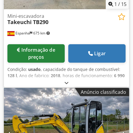
1
/
15
Mini-escavadora
Takeuchi
TB290
Espanha
675 km
Informação de
Ligar
preços
Condição:
usado
, capacidade do tanque de combustível:
128 l
, Ano de fabrico:
2018
, horas de funcionamento:
6 990
h
, Peso em vazio: 9.000 kg Cedpfx Apozkaxfo Eeha
Dimensões (C x L x A): 699 x 220 x 257 cm
Anúncio classificado