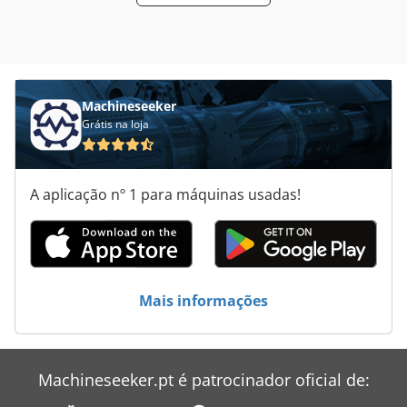
ENTREGA === Carregamento por guindaste disponível
mediante solicitação para um processo de transporte
eficiente. Opções de envio flexíveis, adaptadas ao seu
destino e aos requisitos logísticos. Todos os transportes
são geridos profissionalmente pela equipe de logística da
Collé Rental & Sales.
Machineseeker
Grátis na loja
A aplicação nº 1 para máquinas usadas!
Mais informações
Machineseeker.pt é patrocinador oficial de: