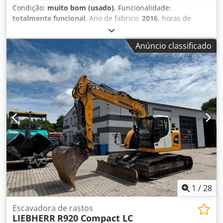
Condição:
muito bom (usado)
, Funcionalidade:
totalmente funcional
, Ano de fabrico:
2016
, horas de
funcionamento:
11 500 h
, * 11.500 horas * Peso
operacional 15.700 kg * Potência do motor 77 kW Csdpfx
Anúncio classificado
Apey Rm H Ej Esha * Roadliner * Engate rápido hidráulico
* Ar condicionado
1
/
28
Escavadora de rastos
LIEBHERR
R920 Compact LC