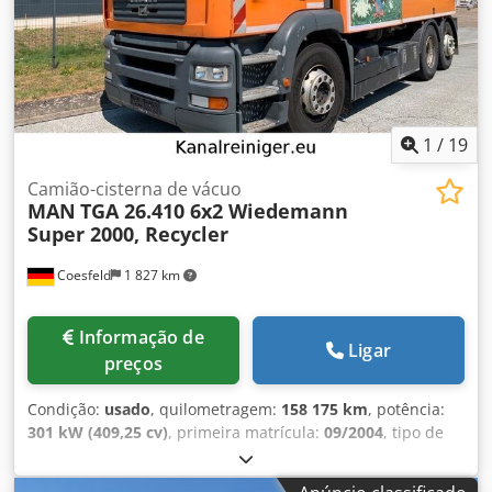
veículo usado como parte do pagamento. Financiamento
diretamente conosco. GOLEC NUTZFAHRZEUGE GMBH
Crsdpsy Ngmcofx Aiqsf Falamos: alemão, inglês, espanhol,
polonês, ucraniano, russo, búlgaro.
1
/
19
Camião-cisterna de vácuo
MAN
TGA 26.410 6x2 Wiedemann
Super 2000, Recycler
Coesfeld
1 827 km
Informação de
Ligar
preços
Condição:
usado
, quilometragem:
158 175 km
, potência:
301 kW (409,25 cv)
, primeira matrícula:
09/2004
, tipo de
combustível:
diesel
, peso total:
26 000 kg
, configuração de
eixo:
3 eixos
, cor:
laranja
, tipo de engrenagem:
mecânico
,