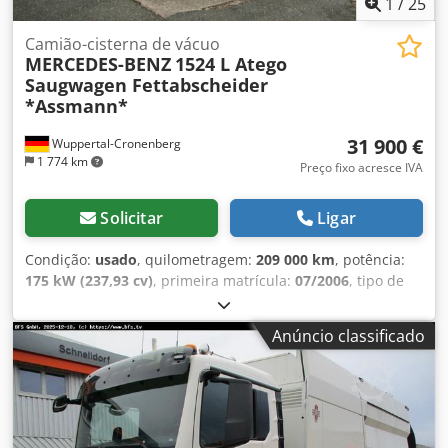
1
/
25
Aeymxf Roiqorf
Camião-cisterna de vácuo
MERCEDES-BENZ
1524 L Atego
Saugwagen Fettabscheider
*Assmann*
31 900 €
Wuppertal-Cronenberg
1 774 km
Preço fixo acresce IVA
Solicitar
Ligar
Condição:
usado
, quilometragem:
209 000 km
, potência:
175 kW (237,93 cv)
, primeira matrícula:
07/2006
, tipo de
combustível:
diesel
, peso total:
15 000 kg
, configuração de
eixo:
2 eixos
, próxima inspeção (TÜV):
08/2027
, cor:
Anúncio classificado
branco
, tipo de engrenagem:
automático
, classe de
emissão:
Euro 4
, comprimento total:
7 500 mm
, largura
total:
2 450 mm
, altura total:
2 650 mm
, volume do espaço
de carga:
4 m³
, Ano de fabrico:
2006
, Equipamento:
ABS,
aquecedor estacionário, ar condicionado, filtro de