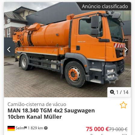
Anúncio classificado
1
/
14
Camião-cisterna de vácuo
MAN
18.340 TGM 4x2 Saugwagen
10cbm Kanal Müller
75 000 €
Selm
1 829 km
79 000 €