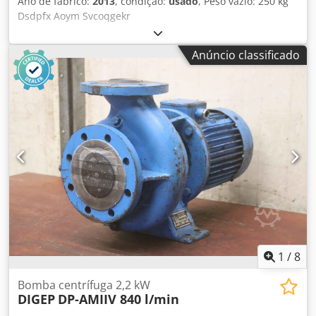
Ano de fabrico:
2013
, condição:
usado
, Peso vazio: 250 kg
Dsdpfx Aoym Svcoqgekr
Anúncio classificado
1
/
8
Bomba centrífuga 2,2 kW
DIGEP
DP-AMIIV 840 l/min