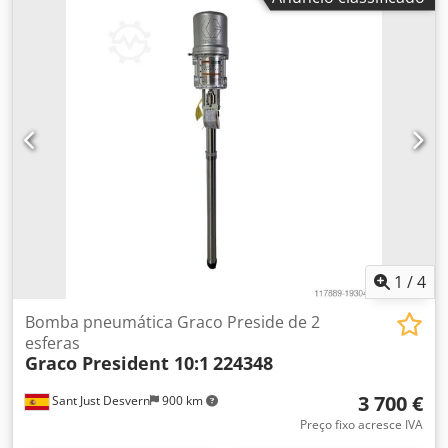
1
/
4
Bomba pneumática Graco Preside de 2
esferas
Graco President 10:1
224348
3 700 €
Sant Just Desvern
900 km
Preço fixo acresce IVA