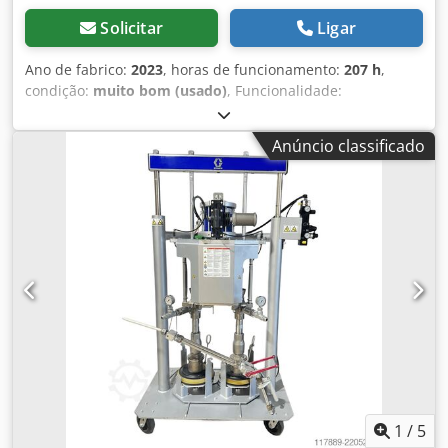
Solicitar
Ligar
Ano de fabrico:
2023
, horas de funcionamento:
207 h
,
condição:
muito bom (usado)
, Funcionalidade:
totalmente funcional
, Pressão máxima de alimentação: 55
bar, caudal: 3 – 30 m³/h, funil de alimentação: 300 l, peso:
Anúncio classificado
2.450 kg, com mangueiras de alimentação. Dodpeznwtzsfx
Aqgokr
1
/
5