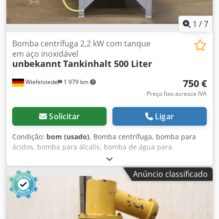
1
/
7
Bomba centrífuga 2,2 kW com tanque
em aço inoxidável
unbekannt
Tankinhalt 500 Liter
750 €
Wiefelstede
1 979 km
Preço fixo acresce IVA
Solicitar
Ligar
Condição:
bom (usado)
, Bomba centrífuga, bomba para
ácidos, bomba para álcalis, bomba de água para
rebaixamento de lençol freático - Bomba centrífuga: com
tanque de aço inoxidável - Motor: 2,2 kW - Capacidade de
Anúncio classificado
bombeamento: 1900 l/min Djdpfx Ajyf Augoqgekr - Altura
de bombeamento: 15 m - Capacidade do tanque: aprox.
500 litros - Dimensões totais: 1080/920/H1190 mm - Peso:
126 kg