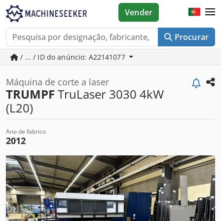
Vender
Procurar
/ ... / ID do anúncio: A22141077
Máquina de corte a laser
TRUMPF
TruLaser 3030 4kW
(L20)
Ano de fabrico
2012