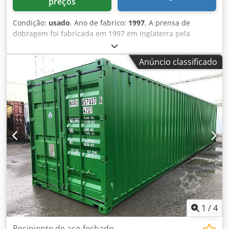
preços
Condição:
usado
, Ano de fabrico:
1997
, A prensa de
dobragem foi fabricada em 1997 em Inglaterra pela
EDWARDS PEARSON. A prensa de dobragem está em bom
estado, vendida com ferramentas. Foi sempre objeto de
Anúncio classificado
assistência e manutenção atempadas. As máquinas-
ferramentas estão ligadas e podem ser testadas e
inspeccionadas. Especificação: Modelo: EDWARDS
PEARSON 100/3100 PR6 Ano: 1997 Comprimento de
trabalho: 3 100 mm Capacidade de dobragem: 100 T
Curso: 172 mm Distância entre a mesa e a estrutura: 450
mm Velocidade de trabalho: 100 mm/s Velocidade de
retorno: 110 mm/s Eixos: auto X1, X2, Y1, Y2, Z1 , Z2 , R
Djdpfxsrfx Ute Ahmjkr Ferramentas: disponíveis Peso: 7 T
Outros: Ecrã novo recentemente substituído, teclado
acoplado para facilitar a utilização. Se tiver mais
perguntas, teremos todo o gosto em responder.
1
/
4
Recipiente de aço fechado