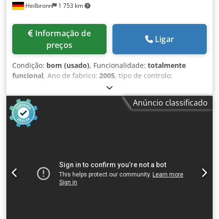
Heilbronn
1 753 km
Informação de
Ligar
preços
Condição:
bom (usado)
, Funcionalidade:
totalmente
funcional
, Ano de fabrico:
2005
, tipo de controlo:
Comando CNC
, potência do laser:
4 400 W
, espessura
chapa aço (máx.):
25 mm
, espessura máxima de chapa de
Anúncio classificado
aço inoxidável:
20 mm
, espessura de chapa de alumínio
(máx.):
12 mm
, com ByLaser 4400 Dkedpfoy N Rgmex
Ahmsr com eixo rotativo Comando CNC ByVision com mesa
trocadora Dados técnicos: Dimensões nominais da chapa
X, Y: 3000 x 1500 mm Área de corte X, Y: 3048 x 1524 mm
Curso do cabeçote de corte Z: 170 mm Eixo rotativo:
Mandril de fixação para perfis: 15-315 mm Alimentação de
perfis através do mandril: 15-155 mm Comprimento
máximo de usinagem do perfil: 2700 mm Potência do laser:
4,4 kW Espessura máx. do aço: 25 mm Espessura máx. do
aço inoxidável: 20 mm Espessura máx. do alumínio: 12 mm