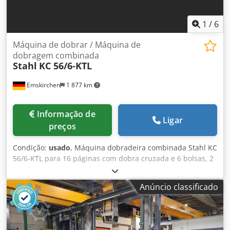
Peso aprox.: 13.500 kg Os dados técnicos, acessórios e a
descrição da máquina não são vinculativos.
1
/
6
Máquina de dobrar / Máquina de
dobragem combinada
Stahl
KC 56/6-KTL
Emskirchen
1 877 km
Informação de
Ligar
preços
Condição:
usado
, Máquina dobradeira combinada Stahl KC
56/6-KTL para 16 páginas com dobra cruzada e 6 bolsas, 2
facas com bolsa lateral Falzmaschine / Máquina
dobradeira combinada Stahl KC 56/6-KTL 16 páginas com
Anúncio classificado
dobra cruzada Ano 1990 - Número de série 41655/90-
169032 Largura de trabalho máx. 780mm Alimentador de
pilha plana 1ª estação: 6 bolsas 2ª estação: 2 facas com
bolsa lateral Djdpsyw Hg Sjfx Ahmjkr Unidade de colagem