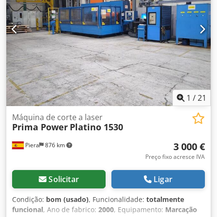
Planatol Entrega em escama Stahl SAK Inclui compressor e
manuais Inspeção online por vídeo via WhatsApp - MS
Zoom - Telegram Em estoque em
Emskirchen/Nurembergue - Disponível imediatamente -
Pode ser testada
1
/
21
Máquina de corte a laser
Prima Power
Platino 1530
3 000 €
Piera
876 km
Preço fixo acresce IVA
Solicitar
Ligar
Condição:
bom (usado)
, Funcionalidade:
totalmente
funcional
, Ano de fabrico:
2000
, Equipamento:
Marcação