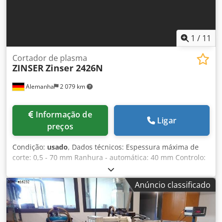
eletricamente:
1
/
11
Cortador de plasma
ZINSER
Zinser 2426N
Alemanha
2 079 km
Informação de
Ligar
preços
Condição:
usado
, Dados técnicos: Espessura máxima de
corte: 0,5 - 70 mm Ranhura - automática: 40 mm Controlo:
CNC 2050 Tamanho da mesa: 2x C:1500 x L: 1700 x A: 720
mm Cabeças da tocha: 2 peças Peso da máquina aprox.:
Anúncio classificado
6,7 toneladas Máquina de corte por chama autogénea com
mesa. Os seguintes processos podem ser utilizados com o
equipamento adicional adequado: Corte a plasma;
Marcação a plasma; Marcação; Puncionamento central;