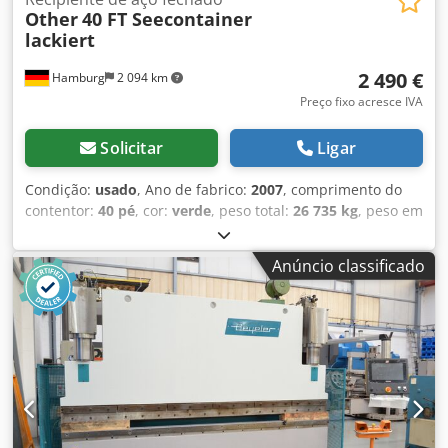
Other
40 FT Seecontainer
lackiert
2 490 €
Hamburg
2 094 km
Preço fixo acresce IVA
Solicitar
Ligar
Condição:
usado
, Ano de fabrico:
2007
, comprimento do
contentor:
40 pé
, cor:
verde
, peso total:
26 735 kg
, peso em
vazio:
3 745 kg
, volume do espaço de carga:
67,7 m³
,
largura do espaço de carga:
2 352 mm
, comprimento do
Anúncio classificado
espaço de carga:
12 032 mm
, altura do espaço de carga:
2 390 mm
, Prezados senhores e senhoras, Agradecemos o
seu interesse no container da MT CONTAINER GmbH de
Hamburgo. Os containers marítimos são recipientes de
grande capacidade, à prova de vento e água, utilizados
para o transporte de mercadorias por via marítima,
terrestre ou aérea. Os containers, padronizados conforme
as normas ISO, podem ser carregados, descarregados e
empilhados de forma especialmente rápida e simples.