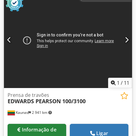
1
/
11
Prensa de travões
EDWARDS PEARSON
100/3100
Kaunas
2 941 km
Informação de
Ligar