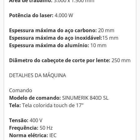
Área de trabalho:
3.000 x 1.500 mm
Potência do laser:
4.000 W
Espessura máxima do aço carbono:
20 mm
Espessura máxima do aço inoxidável:
15 mm
Espessura máxima do alumínio:
10 mm
Diâmetro do cabeçote de corte por lente:
250 mm
DETALHES DA MÁQUINA
Comando
Modelo de comando:
SINUMERIK 840D SL
Tela:
Tela colorida touch de 17"
Tensão:
400 V
Frequência:
50 Hz
Norma elétrica:
IEC