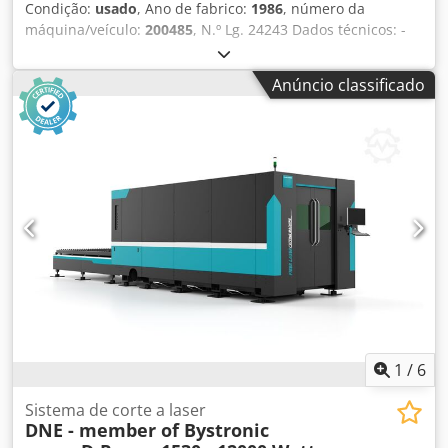
função “Enviar mensagem”], indicando o seu [e-mail],
Condição:
usado
, Ano de fabrico:
1986
, número da
[número de fax] ou [endereço postal]. Em seguida,
máquina/veículo:
200485
, N.º Lg. 24243 Dados técnicos: -
enviaremos uma oferta vinculativa, juntamente com
comprimento máximo de trabalho 4050 mm - Distância
nossos Termos e Condições Gerais, informações ao cliente,
vertical 3050 mm - Força máxima de prensagem 110
Anúncio classificado
política de cancelamento e formulário de cancelamento.
toneladas - curso do êmbolo 200 mm - Garganta 350 mm -
Altura da mesa 900 mm - Largura de abertura 400 mm -
Potência de acionamento 17,5 kW - Espaço necessário
aprox. L 4250 x A 2850 x P 2200 mm - Peso aprox. 15,0
toneladas - com: - Unidade de controlo CYBELEC ModEva
10 S renovada em 2011 - Y 1+ 2 , X , Z - Painel de controlo
de duas mãos: - Mot. de controlo 5 - 1000 mm
Dodpfetqmvzsx Ahmekr - braços de apoio frontais -
Ferramenta de ponta dividida, - matriz universal
1
/
6
Sistema de corte a laser
DNE - member of Bystronic