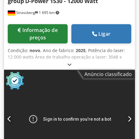
group
D-Power 1530 - 12000 Watt
Strassberg
1 695 km
Informação de
Ligar
preços
Condição:
novo
, Ano de fabrico:
2025
, Potência do laser:
12.000 watts Área de trabalho operação a laser: 3048 x
1524 x 280 mm Simultâneo: 150 m / min Precisão máxima
de posicionamento eixo X,Y: 0,05 mm Aço carbono máx.: 30
Anúncio classificado
mm Aço inoxidável máx.: 25 mm Alumínio máx.: 25 mm
Latão máx.: 20 mm Cobre máx.: 10 mm Peso máximo da
peça: 1.500 kg Comprimento: 9.500 mm Dkedpfxov U A I Ie
Ahmjr Largura: 4.200 mm Altura: 2.600 mm Peso da
máquina: 5.300 kg Potência total instalada: 60 kW
Equipamento padrão Componentes: Guia linear de alta
precisão: WON (Coreia) ou Rellong (Taiwan) Cremalheira de
alta precisão: Strronse (Alemanha) Redutor de alta
precisão: Techmech (Alemanha) Servo motor e drive:
Inovance (China) Válvulas proporcionais controladas