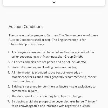
CE
, PLS2500 laser 2D com 2 mesas de corte com área útil:
3140 x 1640 x h100mm, curso dos eixos 3000x1500x150mm
(XYZ). Velocidade máxima dos eixos lineares 40m/min (XY) e
20m/min (Z). Dkodpfxjxx R A Dj Ahmer Cabeça LGL France
tipo NLEX 35, sistema de extração de poeira Sideros
Auction Conditions
Engineering. Fonte laser CO2 de 3000W. DOCUMENTAÇÃO
DISPONÍVEL. Máquina desmontada e pronta para
The contractual language is German. The German version of these
carregamento. Estava em perfeito estado de
Auction Conditions
shall prevail. The English version is for
funcionamento. Preço especial para compra imediata.
information purposes only.
Auction goods are sold on behalf of and for the account of the
seller cooperating with Machineseeker Group GmbH.
All prices and bids are net prices and do not include VAT.
Stated dismantling and loading costs are binding.
All information is provided to the best of knowledge –
Machineseeker Group GmbH generally recommends to inspect
used machinery.
Bidding is reserved for commercial buyers – sale exclusively to
commercial buyers.
The duration of an auction may be subject to change.
By placing a bid, the prospective buyer declares herself/himself
to be knowledgeable and informed with regards to auction