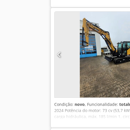
Condição:
novo
, Funcionalidade:
total
2024 Potência do motor: 73 cv (53,7 kW
carga hidráulica, máx. 185 l/min 1. cir
proporcional pinça no joystick 2 Válvu
engate rápido de dupla ação Freio gir