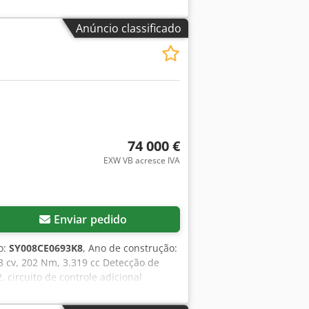
Anúncio classificado
74 000 €
EXW VB acresce IVA
Enviar pedido
o:
SY008CE0693K8
, Ano de construção:
3 cv, 202 Nm, 3.319 cc Detecção de
. circuito de controle adicional
sobrecarga Circuito hidráulico de
orça de desagregação da caçamba ISO 56