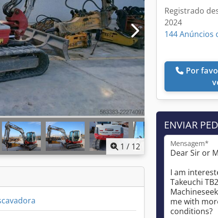
Registrado de
2024
144 Anúncios 
Por favor, ligue-me de
v
ENVIAR PE
Mensagem*
1
/
12
scavadora