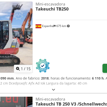
Mini-escavadora
Cabine ROPS Lança ajustável, braço de escavação 2.050 mm Dedpsv 
Takeuchi
TB250
mm Interruptor principal da bateria Alarme de condução e farol rot
 no teto Farol de LED 1x na lança Conexão 12V Compartimento para
Espanha
675 km
1
/
15
 090 mm
, Ano de fabrico:
2018
, horas de funcionamento:
6 110 h
, 
252 cm Dcedpsxqfc Ajfx Ad Iok Largura da lagarta: 40 cm
Mini-escavadora
Takeuchi
TB 250 V3 /Schnellwechs