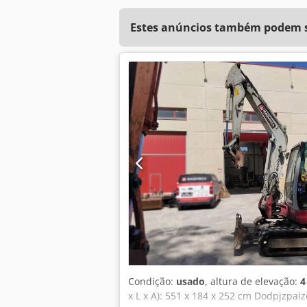
Estes anúncios também podem se
Condição:
usado
, altura de elevação:
4
x L x A): 551 x 184 x 252 cm Dodpjzpaiz