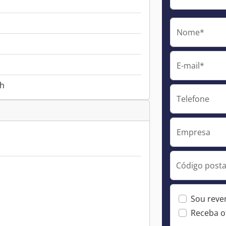
Nome*
E-mail*
 h
Telefone
Empresa
Código postal
Sou reve
Receba o