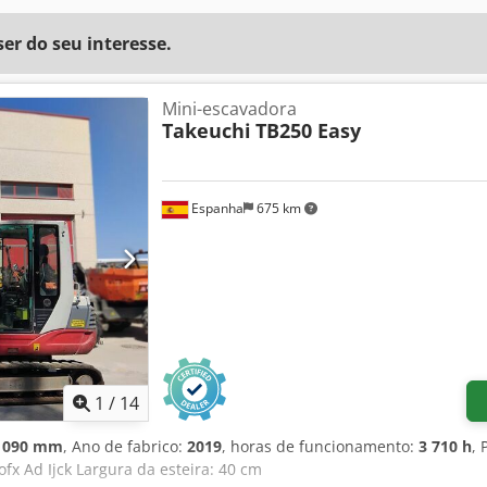
r do seu interesse.
Mini-escavadora
Takeuchi
TB250 Easy
Espanha
675 km
1
/
14
 090 mm
, Ano de fabrico:
2019
, horas de funcionamento:
3 710 h
, 
ofx Ad Ijck Largura da esteira: 40 cm