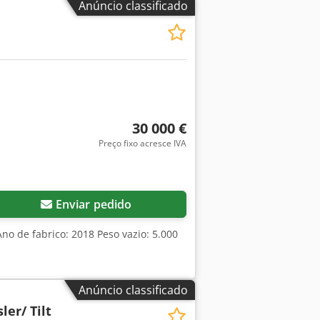
Anúncio classificado
Nix Aefx Ad Isck Lâmina de
ativo Interruptor de parada de
 documentos Rádio com alto-falante
30 000 €
Preço fixo acresce IVA
Enviar pedido
Ano de fabrico: 2018 Peso vazio: 5.000
Anúncio classificado
ler/ Tilt