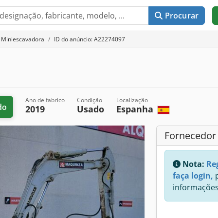
Procurar
Miniescavadora
ID do anúncio: A22274097
Ano de fabrico
Condição
Localização
do
2019
Usado
Espanha
Fornecedor
Nota:
Re
faça login,
p
informações