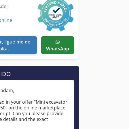
sde:
online
olta.
WhatsApp
DIDO