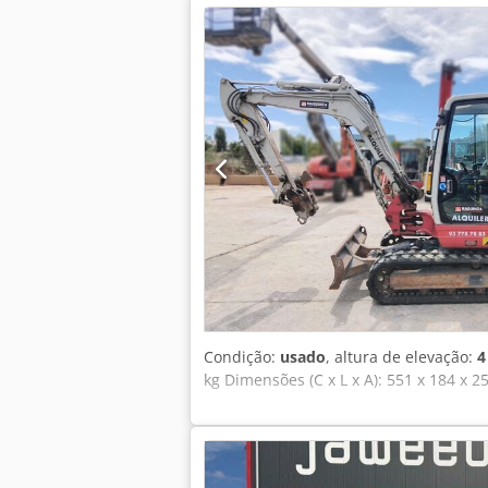
kN Força de rasgo do cabo ISO 38 kN 
escavadeira Esteiras de borracha 450 
emergência do motor 2x Faróis de LED
Condição:
usado
, altura de elevação:
4
kg Dimensões (C x L x A): 551 x 184 x 