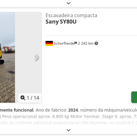
Escavadeira compacta
Sany
SY80U
Schorfheide
2 242 km
1
/
14
mente funcional
, Ano de fabrico:
2024
, número da máquina/veícul
) Peso operacional aprox. 8.800 kg Motor Yanmar, Stage V, aprox. 7
cuito de controle adicional proporcional GRL/Hammer no joystick 1 2
las de elevação de segurança para braço e lança com indicador de 
atório 2 velocidades de condução Proteção de cilindro no braço F