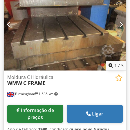
1500 - Especificações da mesa: ranhuras em T/furações
conforme solicitação do cliente - Tela sensível ao toque
LCD SIEMENS SIMATIC de 9 polegadas - Componentes
elétricos das marcas Siemens, Allen Bradley, Phoenix, Sick
- Pintura da máquina conforme solicitação do cliente é
possível - 1 ano de garantia sobre os componentes
elétricos e hidráulicos Dcjdpfjy Rzchex Abzsk - 2 anos de
garantia sobre o equipamento mecânico e a estrutura
1
/
3
Moldura C Hidráulica
WMW
C FRAME
Birmingham
1 535 km
Informação de
Ligar
preços
Ano de fabrico:
1990
, condição:
quase novo (usado)
,