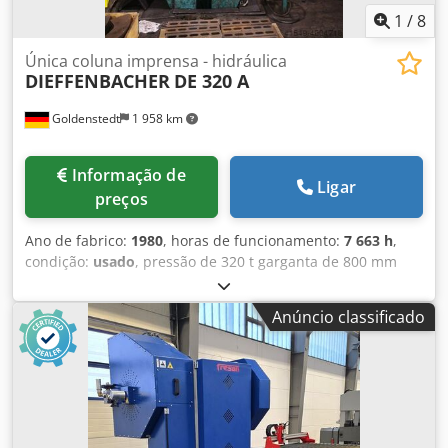
1
/
8
Única coluna imprensa - hidráulica
DIEFFENBACHER
DE 320 A
Goldenstedt
1 958 km
Informação de
Ligar
preços
Ano de fabrico:
1980
, horas de funcionamento:
7 663 h
,
condição:
usado
, pressão de 320 t garganta de 800 mm
curso 630 mm distância entre mesa / ram max. 1000 mm
memória RAM cabeça dimensão 710 x 600 mm tamanho da
Anúncio classificado
tabela-800 x 1200 mm trabalho altura máx. 1015mm
quantidade de óleo 1100 l Número de trabalho horas 7663
h peso da máquina ca. 15 t dimensões ca. 1600 x 2200 x
4800 mm dimensões do interruptor do armário ca. 1200 x
400 x 1800 mm Teste de função. Durante a execução do
teste é notado que a imprensa de ram Não 100% à prova