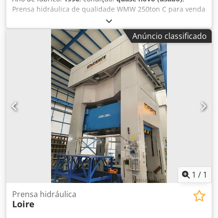
Prensa hidráulica de qualidade WMW 250ton C para venda
O tamanho da cama da máquina é aproximadamente
630mm x 850mm com uma dimensão de 300mm de
Anúncio classificado
abertura/luz diurna. Djdpsig Hzkofx Abzock A máquina
está equipada com uma placa Packer de 150mm que pode
ser removida para permitir uma abertura de 450mm.
1
/
1
Prensa hidráulica
Loire