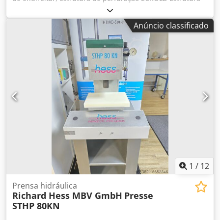
de prensa com cilindro hidráulico, prensa móvel, unidade
de perfuração Tipo RSD 1500 - 125 Máquina nº. N.º 317 /
Anúncio classificado
690 Ano de fabrico aprox. 1986 Força de prensagem 150
ton. Profundidade da garganta 125 mm Curso do êmbolo
35 mm Tamanho da mesa 280 x 210 mm Superfície do
êmbolo Ø 125 mm Altura de instalação (cilindro à mesa)
máx. 265 mm Altura da mesa acima do chão 403 mm
Dcodpfx Absd Swtaszjk Pressão de funcionamento
hidráulico máx. 500 bar - Sem unidade hidráulica -
Superfície do êmbolo com 4 roscas M16 e ranhura de guia
de 20 mm, furo de centragem Ø 15 mm no meio - 1
mangueira hidráulica de alta pressão com rosca externa
M30x1,5 mm, comprimento da mangueira 4 metros - 1
mangueira hidráulica de alta pressão com porca de união
M30x1,5 mm, comprimento da mangueira 4 metros Espaço
necessário C x L x A 700 x 300 x 1450 mm Peso 1250 kg
1
/
12
Bom estado
Prensa hidráulica
Richard Hess MBV GmbH
Presse
STHP 80KN