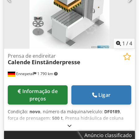
1
/
4
Prensa de endireitar
Calende
Einständerpresse
Ennepetal
1 790 km
Informação de
Ligar
preços
Condição:
novo
, número da máquina/veículo:
DF0189
,
força de prensagem:
500 t
, Prensa hidráulica de coluna
única – Fabricante Calende – prensa de endireitamento de
500 t – mesa 1.200 × 1.200 mm À venda está uma prensa
Anúncio classificado
hidráulica de coluna única de alto desempenho do