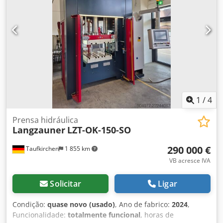
furo/abertura na mesa: 220 mm - altura da mesa em
relação ao chão: 720 mm - capacidade do óleo: aprox. 200
litros - motor: 400 V / 17 kW Dcodpfx Abjzn H Rvozek -
espaço necessário: aprox. L 1150 x A 3600 x P 1850 mm -
peso: aprox. 7500 kg
1
/
4
Prensa hidráulica
Langzauner
LZT-OK-150-SO
290 000 €
Taufkirchen
1 855 km
VB acresce IVA
Solicitar
Ligar
Condição:
quase novo (usado)
, Ano de fabrico:
2024
,
Funcionalidade:
totalmente funcional
, horas de