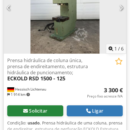
OM300 Dedpfxsy Snnys Abzsck - Ano: 1993 - Nº de série:
646 - Força: 300 Ton - Peso: 2500 kg - Altura da máquina:
2350 mm - Largura da máquina: 700 mm - Comprimento
da máquina: 1000 mm - Altura máxima de trabalho: 300
mm - Largura máxima de trabalho: 380 mm - Comprimento
máximo de trabalho: 320 mm A prensa hidráulica foi
pouco utilizada, está em excelente estado e funciona
perfeitamente. A máquina está ligada à rede elétrica e
1
/
6
pronta para testes.
Prensa hidráulica de coluna única,
prensa de endireitamento, estrutura
hidráulica de puncionamento;
ECKOLD
RSD 1500 - 125
3 300 €
Hessisch Lichtenau
1 914 km
Preço fixo acresce IVA
Solicitar
Ligar
Condição:
usado
, Prensa hidráulica de uma coluna, prensa
de endireitar, estrutura de perfuração ECKOLD Estrutura