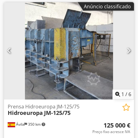
Anúncio classificado
1
/
6
Prensa Hidroeuropa JM-125/75
Hidroeuropa
JM-125/75
125 000 €
Ávila
350 km
Preço fixo acresce IVA