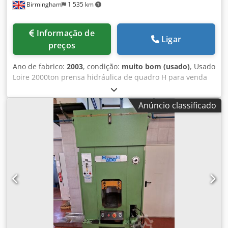
Birmingham
1 535 km
Informação de
Ligar
preços
Ano de fabrico:
2003
, condição:
muito bom (usado)
, Usado
Loire 2000ton prensa hidráulica de quadro H para venda
Dimensões da mesa (x-y/mm) : 5000×2500 Dimensões da
corrediça (x-y/mm): 5000×2500 Curso (x/mm) : 1700 Luz em
Anúncio classificado
tdc ( x/mm) : 2700 Janela lateral (x/mm): 2900 Almofada na
corrediça (x/mm) : 3400×1900 Curso da almofada na
corrediça (x/mm) : 150 Curso da almofada ( x/mm) : 400
Potência da almofada (tonelada): 600 Dedpfjn Sma Hex
Abzsck Almofada de deslocação lateral Marca Loire
Potência 2000 Ton Dimensões da mesa X-Y 5000 x 2500
Dimensões do carro (x-y) 5000×2500 Curso 1700 Luz em tdc
2700 Fecho oito 1000 Janela lateral Dimensões da janela
lateral (x-y/mm) 2900 Corrediça interna Dimensões X-Y
3400×1900 Curso 150 Velocidade de trabalho a 100% 22
mm/seg Cursos/min 37 mm/seg Cursos/min 400 mm/s
Cursos/min 350 mm/seg Almofada Potência 600 Ton Curso