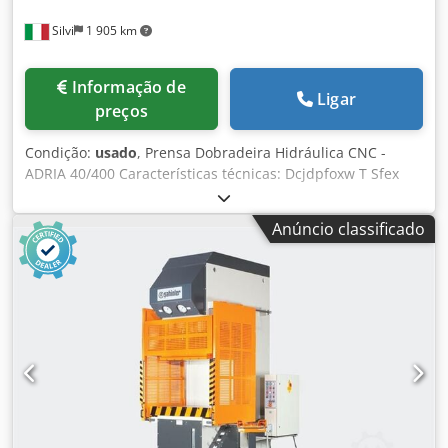
Silvi
1 905 km
Informação de
Ligar
preços
Condição:
usado
, Prensa Dobradeira Hidráulica CNC -
ADRIA 40/400 Características técnicas: Dcjdpfoxw T Sfex
Abzok Comprimento máximo de dobra: 4.100 mm Força de
dobra: 400 Ton Pressão máxima de operação: 300 Bar Peso
Anúncio classificado
aproximado: 24.000 kg Distância mínima entre barreiras
fotoelétricas e ferramentas: 180 mm Potência do motor: 30
kW Comando CNC: Esa Máquina em conformidade com as
normas CE