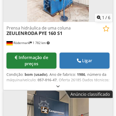
1
/
6
Prensa hidráulica de uma coluna
ZEULENRODA
PYE 160 S1
Rödermark
1 782 km
Informação de
Ligar
preços
Condição:
bom (usado)
, Ano de fabrico:
1986
, número da
máquina/veículo:
057-016-47
, Oferta 26185 Dados técnicos:
- força máxima de prensagem: 160 t - curso máximo do
êmbolo: aprox. 500 mm - velocidade média de trabalho:
Anúncio classificado
aprox. 92 mm/s - velocidade de retorno: 125 mm/s - altura
de instalação: aprox. 1000 mm - alcance até o centro do
êmbolo: 360 mm - diâmetro do pino de fixação do êmbolo:
40 mm - dimensões da mesa: 900 x 630 mm -