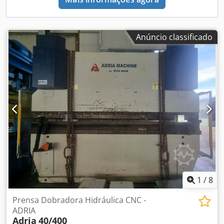
Anúncio classificado
1
/
8
Prensa Dobradora Hidráulica CNC -
ADRIA
Adria
40/400