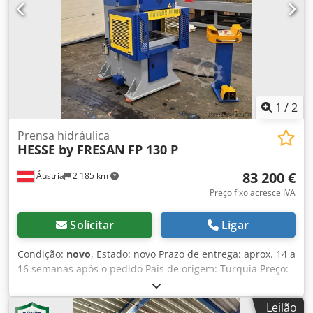
de vazamentos. Além disso, o cabo para operação manual
foi emendado diversas vezes. Tampa superior está
desaparecida, desde que esta foi desmantelada pelo
cliente devido ao uso de guindaste. Djdpfjd Ih Nrsx Abzeck
Manual de instruções e elétricos planos disponíveis.
1
/
2
Prensa hidráulica
HESSE by FRESAN
FP 130 P
83 200 €
Áustria
2 185 km
Preço fixo acresce IVA
Solicitar
Ligar
Condição:
novo
, Estado: novo Prazo de entrega: aprox. 14 a
16 semanas após o pedido País de origem: Turquia Preço:
€83.200 Parcela de leasing: €1.572,48 Força de prensagem:
130 t Força nominal de prensagem a 4,5 mm Comprimento
Leilão
da mesa: 650 mm Largura da mesa: 950 mm Abertura de