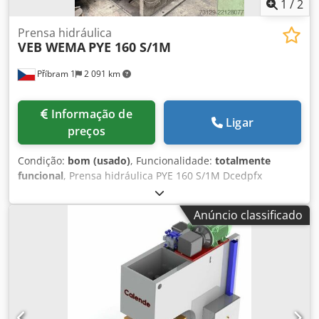
Referência externa: 68 Dodpfxoy D Nnle Abzock
1
/
2
Prensa hidráulica
VEB WEMA
PYE 160 S/1M
Příbram 1
2 091 km
Informação de
Ligar
preços
Condição:
bom (usado)
, Funcionalidade:
totalmente
funcional
, Prensa hidráulica PYE 160 S/1M Dcedpfx
Aszdlrqsbzsk
Anúncio classificado