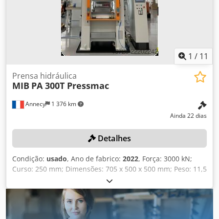
1
/
11
Prensa hidráulica
MIB
PA 300T Pressmac
Annecy
1 376 km
Ainda 22 dias
Detalhes
Condição:
usado
, Ano de fabrico:
2022
, Força: 3000 kN;
Curso: 250 mm; Dimensões: 705 x 500 x 500 mm; Peso: 11,5
toneladas; Prensa hidráulica nom.: 260 bar; Força máx. de
prensagem: 300 toneladas. Dcodpfx Abjzgv Rcozsk