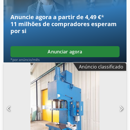
Anuncie agora a partir de 4,49 €
*
11 milhões de compradores
esperam
por si
Anunciar agora
*por anúncio/mês
Anúncio classificado