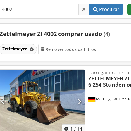
Procurar
Zettelmeyer Zl 4002 comprar usado
(4)
Zettelmeyer
Remover todos os filtros
Carregadora de ro
ZETTELMEYER
ZL
6.254 Stunden or
Merklingen
1 755 
1
/
14