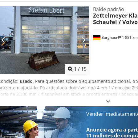
fornecidas sem garantia; alterações, venda intermediária e erros 
Balde padrão
Zettelmeyer
Kla
Schaufel / Volvo 
Burghaun
1 881 k
1
/
15
Condição:
usado
, Para questões sobre o equipamento adicional, o Sr
prazer em ajudá-lo. Pá articulada dobrável / pá 4 em 1 / encaixe Zet
corte de 2.300 mm / disponível em stock e pronta entrega / adequad
(líquido) / 2.130,10 € (bruto) - Largura de corte (mm): 2.300 Equipam
adequado para JCB 409 / CAT / Volvo No nosso armazém, temos um
adicionais, disponíveis para entrega imediata! O Sr. Herden (telefon
Vender imediatament
desejar, podemos apresentar uma proposta de financiamento. Somos 
serviços da Westtech. Somos parceiros oficiais de distribuição e s
Anuncie agora a parti
parceiros oficiais de distribuição e serviços da OilQuick. Somos parc
11 milhões de compr