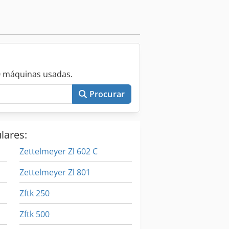
ento descritivo em anexo.
0 máquinas usadas.
Procurar
lares:
Zettelmeyer Zl 602 C
Zettelmeyer Zl 801
Zftk 250
Zftk 500