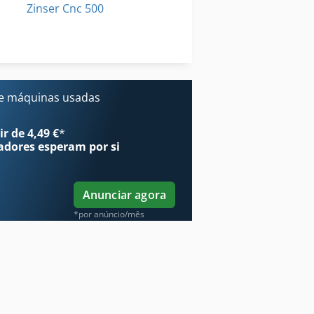
Zinser Cnc 500
Zl 502
Zoller Smile 400
e máquinas usadas
r de 4,49 €
*
adores
esperam por si
Anunciar agora
*por anúncio/mês