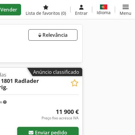
Vender
Idioma
Lista de favoritos
(0)
Entrar
Menu
Relevância
Anúncio classificado
das
 1801 Radlader
ig.
km
11 900 €
Preço fixo acresce IVA
Enviar pedido