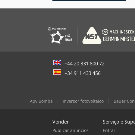
+44 20 331 800 72
+34 911 433 456
Apv Bomba
Inversor fotovoltaico
Bauer Con
Vender
Serviço e Sup
Publicar anúncios
Entrar