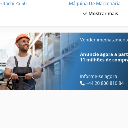
Hitachi Zx 50
Máquina De Marcenaria
Mostrar mais
Hitachi Zx 50 U
Nzm 11 400
Hitachi Zx 50 U 2
Za 3000
Hitachi Zx 70
Zettelmeyer Zl 402
Vender imediatament
Hitachi Zx 800
Zettelmeyer Zl 602
Anuncie agora a parti
11 milhões de compr
Informe-se agora
+44 20 806 810 84