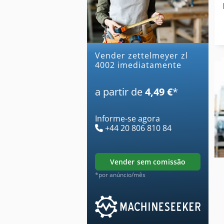
Vender zettelmeyer zl
4002 imediatamente
a partir de
4,49 €
*
Informe-se agora
+44 20 806 810 84
vender sem comissão
*por anúncio/mês