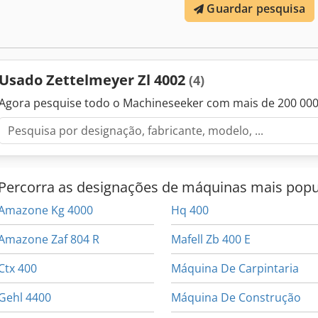
Guardar pesquisa
exatas podem ser encontradas nas imagens do produto e no docum
Usado Zettelmeyer Zl 4002
(4)
Agora pesquise todo o Machineseeker com mais de 200 00
Percorra as designações de máquinas mais popu
Amazone Kg 4000
Hq 400
Amazone Zaf 804 R
Mafell Zb 400 E
Ctx 400
Máquina De Carpintaria
Gehl 4400
Máquina De Construção