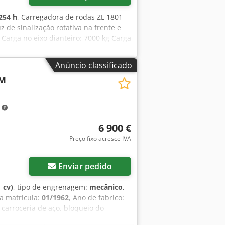
254 h
, Carregadora de rodas ZL 1801
 de sinalização rotativa na frente e
Carga no eixo dianteiro: 7000 kg Carga
l, totalmente funcional. Não nos
 Salvo erro e venda prévia. Compra
Anúncio classificado
onstrução, reboques e semirreboques
 M
nacional.
m
6 900 €
Preço fixo acresce IVA
Enviar pedido
 cv)
, tipo de engrenagem:
mecânico
,
ra matrícula:
01/1962
, Ano de fabrico:
 carroceria de aço, bloqueio do
As informações sobre acessórios são