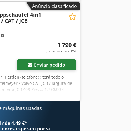
reservados! Dcedpfx Aqovhhgiotsk
Anúncio classificado
ppschaufel 4in1
/ CAT / JCB
m
1 790 €
Preço fixo acresce IVA
Enviar pedido
. Herden (telefone: ) terá todo o
telmeyer / Volvo CAT JCB / largura de
a para JCB 409 Preço: 1.790,00 €
ento: - Inclui encaixe Zettelmeyer,
a vasta seleção de equipamentos
e: ) terá todo o prazer em ajudá-lo. Se
e máquinas usadas
parceiros oficiais de distribuição e
erviços da Gierking GMT. Somos
r de 4,49 €
*
eiros oficiais de distribuição e serviços
adores
esperam por si