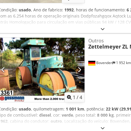
Condição:
usado
, Ano de fabrico:
1992
, horas de funcionamento:
6 
com as 6.254 horas de operação originais Dodpfozahgqox Aqtock Luz
atrás Homologação para circulação em vias públicas 94 kW / 128 CV 
no eixo traseiro: 6000 kg Carregadora de rodas em bom estado gera
responsabilizamos por erros de digitação ou transmissão de dados.
Outros
diária em dinheiro de veículos comerciais usados, máquinas de c
Zettelmeyer
ZL
fabricados entre 2000 e 2026. Entrega possível em todo o território 
Bovenden
1 952 k
1
/
4
Condição:
usado
, quilometragem:
1 001 km
, potência:
22 kW (29,91
tipo de combustível:
diesel
, cor:
verde
, peso total:
8 000 kg
, primei
1962
, cabina do condutor:
outro
, Localização do veículo: Bovenden,
diferencial. Motor Deutz de 2 cilindros, 4.206 horas de operação. 