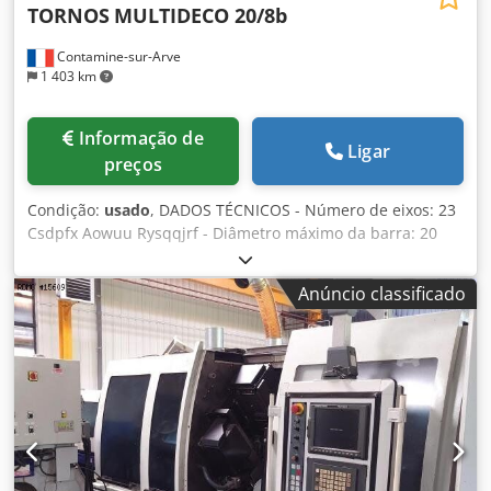
TORNOS
MULTIDECO 20/8b
Contamine-sur-Arve
1 403 km
Informação de
Ligar
preços
Condição:
usado
, DADOS TÉCNICOS - Número de eixos: 23
Csdpfx Aowuu Rysqqjrf - Diâmetro máximo da barra: 20
[mm] - Velocidade do spindle: 3500 [rpm] - Potência do
motor principal: 15 / 18,5 [kW] CONTRASPINDLE - Posição
Anúncio classificado
do contrafuso: 8 - Diâmetro máximo da barra: 20 [mm] -
Curso: 160 [mm] - Comprimento máximo da peça: 75 [mm]
CAVALETES - Número de carros transversais: 3 * Posição: 1
/ 8 / 9 * Curso X, posição 1: 50 [mm] * Curso X, posições
8/9: 65 [mm] - Número de carros cruzados: 6 * Posição: 2 /
3 / 4 / 5 / 6 / 7 * Curso X x Z1: 50 x 80 [mm] - Número de
carros longitudinais: 1 * Posição: 8 * Curso Z2: 160 [mm]
ALIMENTAÇÃO ELÉTRICA - Tensão de alimentação: 400 [V] -
Potência total instalada: 80 [kVA] PESO E DIMENSÕES -