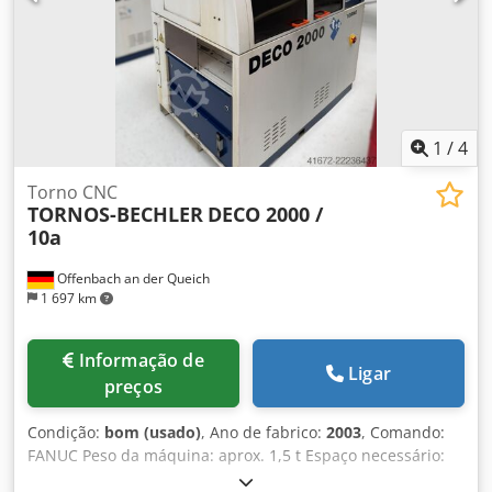
carregador de barras: comprimento aprox. 4800 mm / 450
kg
1
/
4
Torno CNC
TORNOS-BECHLER
DECO 2000 /
10a
Offenbach an der Queich
1 697 km
Informação de
Ligar
preços
Condição:
bom (usado)
, Ano de fabrico:
2003
, Comando:
FANUC Peso da máquina: aprox. 1,5 t Espaço necessário:
aprox. 1,7 x 1 x 2 m Torno automático CNC Codpfx