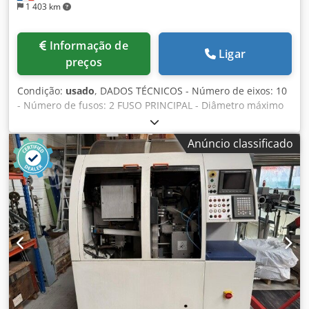
1 403 km
Informação de
Ligar
preços
Condição:
usado
, DADOS TÉCNICOS - Número de eixos: 10
- Número de fusos: 2 FUSO PRINCIPAL - Diâmetro máximo
da barra: 32 [mm] - Curso: 240 [mm] - Velocidade do fuso:
8000 [rpm] - Potência do motor do fuso: 7,5 [kW] -
Anúncio classificado
Resolução mínima do eixo C: 0,1 [graus] FUSO CONTRÁRIO
- Diâmetro máximo da barra: 32 [mm] - Velocidade do fuso:
6000 [rpm] SUPORTE DE BROCAS 1 - Número de posições:
5 SUPORTE DE BROCAS 2 - Número de posições: 5 -
Número de posições motorizadas: 4 - Velocidade das
ferramentas acionadas: 8000 [rpm] Csdpfxezrh Sco Aqqorf
DISPOSITIVO FRONTAL - Número de posições: 4 USINAGEM
CONTRÁRIA - Número de posições: 7 - Número de posições
motorizadas: 3 - Velocidade das ferramentas acionadas:
6000 [rpm] ALIMENTAÇÃO ELÉTRICA - Tensão de
alimentação: 400 [V] - Potência total: 13 [kVA] - Horas de
funcionamento: 8291 [h] ACESSÓRIOS - Controlo: Fanuc -