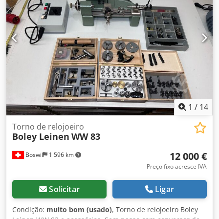
1
/
14
Torno de relojoeiro
Boley Leinen
WW 83
12 000 €
Boswil
1 596 km
Preço fixo acresce IVA
Solicitar
Ligar
Condição:
muito bom (usado)
, Torno de relojoeiro Boley