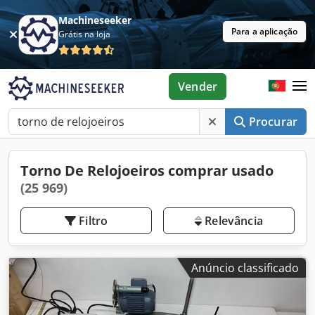
Machineseeker
Para a aplicação
Grátis na loja
Vender
Procurar
Torno De Relojoeiros comprar usado
(25 969)
Filtro
Relevância
Anúncio classificado