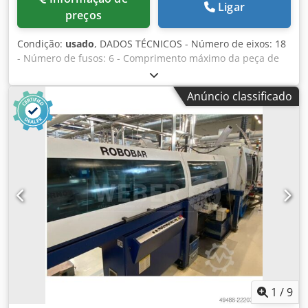
Ligar
preços
Condição:
usado
, DADOS TÉCNICOS - Número de eixos: 18
- Número de fusos: 6 - Comprimento máximo da peça de
trabalho: 120 [mm] FUSOS - Diâmetro máximo da barra: 8 -
25,4 [mm] - Velocidade do fuso: 6000 [RPM] - Potência do
Anúncio classificado
acionamento do fuso: 18 [kW] EIXOS NUMÉRICOS - 1 carro
cruzado na posição 1: x=50 [mm], Z1=80 [mm] - 1 carro
cruzado na posição 2: x=50 [mm], Z1=80 [mm] - 1 carro
cruzado na posição 3: x=50 [mm], Z1=80 [mm] - 1 carro
cruzado na posição 4: x=50 [mm], Z1=80 [mm] - 1 carro
cruzado na posição 5: x=50 [mm], Z1=80 [mm] - 1 carro de
corte 6: x = 65 [mm] ALIMENTAÇÃO ELÉTRICA - Tensão de
alimentação: 400 [V] - Potência total: 71 [kVA] PESO E
DIMENSÕES - Espaço ocupado: 3.500 x 1.600 [mm] - Altura
da máquina: 1.950 [mm] - Peso da máquina: 8500 [kg]
HORAS DE FUNCIONAMENTO DA MÁQUINA - Horas em
operação: 65000 [h] ACESSÓRIOS - Comando: Fanuc 16i-TB
- Engrenagem Hirth Crodpfx Ajzhphkoqqjf - Fuso contra-
rotativo com dispositivo de contra-usinagem - Porta-
1
/
9
ferramentas de torneamento Goltenbolt em todas as