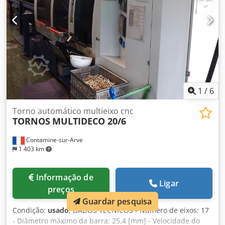
1
/
6
Torno automático multieixo cnc
TORNOS
MULTIDECO 20/6
Contamine-sur-Arve
1 403 km
Informação de
Ligar
preços
Guardar pesquisa
Condição:
usado
, DADOS TÉCNICOS - Número de eixos: 17
- Diâmetro máximo da barra: 25,4 [mm] - Velocidade do