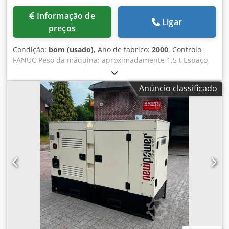
Informação de
Ligar
preços
Condição:
bom (usado)
, Ano de fabrico:
2000
, Controlo
FANUC Peso da máquina: aproximadamente 1,5 t Espaço
necessário: aproximadamente 1,7 x 1,0 x 2 m
Crodszhxkujpfx Aqqsf Torno CNC automático Revisão geral
Anúncio classificado
elétrica e mecânica: 10/2018 Magazém de carregamento:
LNS Tryton 112 --> Dimensões do magazém de
carregamento: comprimento aproximadamente 4800 mm /
450 kg