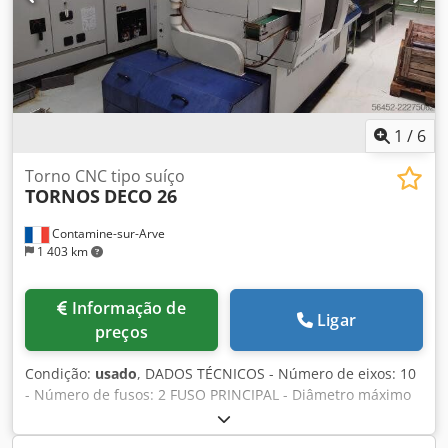
1
/
6
Torno CNC tipo suíço
TORNOS
DECO 26
Contamine-sur-Arve
1 403 km
Informação de
Ligar
preços
Condição:
usado
, DADOS TÉCNICOS - Número de eixos: 10
- Número de fusos: 2 FUSO PRINCIPAL - Diâmetro máximo
da barra: 25,4 [mm] - Comprimento máximo de usinagem:
200 [mm] - Velocidade do fuso: 10000 [rpm] - Resolução