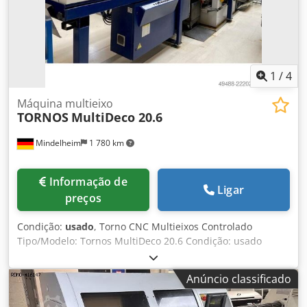
Credozgw Aaopfx Aqqef Dimensões (CxLxA): aprox. 5.880 x
1.400 x 1.950 mm Peso: aprox. 7.200 kg
1
/
4
Máquina multieixo
TORNOS
MultiDeco 20.6
Mindelheim
1 780 km
Informação de
Ligar
preços
Condição:
usado
, Torno CNC Multieixos Controlado
Tipo/Modelo: Tornos MultiDeco 20.6 Condição: usado
Horas de funcionamento: 45.300 h Barras: Ø 5-22 mm
Comprimento máximo da peça sem operação secundária:
Anúncio classificado
100 mm Comprimento máximo da peça com operação
secundária: 80 mm Velocidade máxima de rotação do