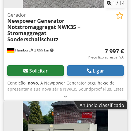
1
/
14
Gerador
Newpower Generator
Notstromaggregat
NWK35 +
Stromaggregat
Sonderschallschutz
7 997 €
Hamburg
2 099 km
Preço fixo acresce IVA
Solicitar
Ligar
Condição:
novo
, A Newpower Generator orgulha-se de
apresentar a sua nova série NWK35 Soundproof Plus. Estes
grupos electrogéneos estão equipados com cortinas
acústicas adicionais nas cabinas, que garantem uma
Anúncio classificado
redução de 15 por cento no nível de ruído em comparação
com a série padrão. O grupo gerador é novo, completo,
incluindo unidade de controlo, depósito de gasóleo,
baterias de escape, AVR, carregador de bateria, aquecedor