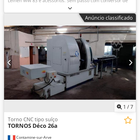
Leinen WW 83 e acessórios. Sem passo com conversor de
frequência. Em ótimo estado, com muitos acessórios,
conforme as imagens. Todas as peças são novas. O motor
Anúncio classificado
original (não mostrado) também faz parte da oferta. Para
além disso, existe uma unidade de moagem externa
completa (também com conversor de frequência) Cjdpfx
Asu Im H Esqqsrf
1
/
7
Torno CNC tipo suíço
TORNOS
Déco 26a
Contamine-sur-Arve