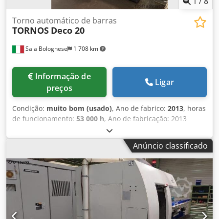
1
/
8
Torno automático de barras
TORNOS
Deco 20
Sala Bolognese
1 708 km
Informação de
Ligar
preços
Condição:
muito bom (usado)
, Ano de fabrico:
2013
, horas
de funcionamento:
53 000 h
, Ano de fabricação: 2013
Horas de trabalho: 53.000 10 eixos lineares controlados
Diâmetro máximo da barra: 25,4 mm Csdpeznmr Hjfx
Anúncio classificado
Aqqorf Equipada com carregador IEMCA MINIBOSS 325r