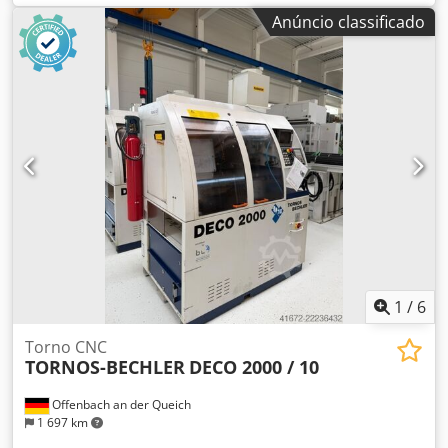
Aezhxkzjqqjrf Alimentador de barras: LNS Tryton 112
Anúncio classificado
Dimensão do alimentador de barras: comprimento aprox.
4800 mm / 450 kg
1
/
6
Torno CNC
TORNOS-BECHLER
DECO 2000 / 10
Offenbach an der Queich
1 697 km