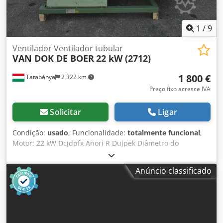
1
/
9
Ventilador Ventilador tubular
VAN DOK DE BOER
22 kW (2712)
1 800 €
Tatabánya
2 322 km
Preço fixo acresce IVA
Solicitar
Ligar
Condição:
usado
, Funcionalidade:
totalmente funcional
,
Motor: 22 kW Dcjdpfx Anori R Dujpek Diâmetro do
ventilador: 700 mm Comprimento: 2500 mm
Anúncio classificado