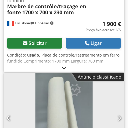
fundido
Marbre de contrôle/traçage en
fonte
1700 x 700 x 230 mm
1 900 €
Ensisheim
1 564 km
Preço fixo acresce IVA
Solicitar
Ligar
Condição:
usado
, Placa de controle/rastreamento em ferro
fundido Comprimento: 1700 mm Largura: 700 mm
Dcjdszqzy Dopfx Anpsk Espessura: 230 mm Altura com
pés: 940 mm Peso: 0,8 t
Anúncio classificado