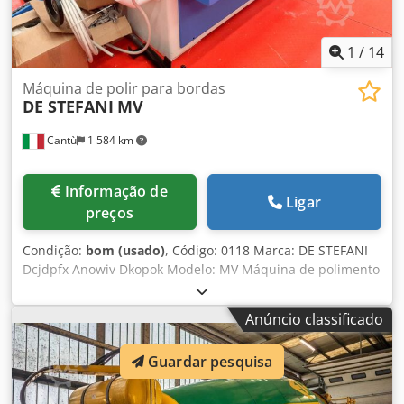
1
/
14
Máquina de polir para bordas
DE STEFANI
MV
Cantù
1 584 km
Informação de
Ligar
preços
Condição:
bom (usado)
, Código: 0118 Marca: DE STEFANI
Dcjdpfx Anowiv Dkopok Modelo: MV Máquina de polimento
automática para bordas, para polimento de poliéster,
poliuretano e outras tintas Características: Sistema de
Anúncio classificado
acionamento por esteira com patins emborrachados
Prensador superior manual com rodas emborrachadas
Guardar pesquisa
Barra de suporte ajustável para peças largas Composição:
1° Grupo - Nº 2 escovas ajustáveis - Motor 4 HP 2° Grupo -
Nº 1 escova - Motor 2 HP Altura da superfície de trabalho: