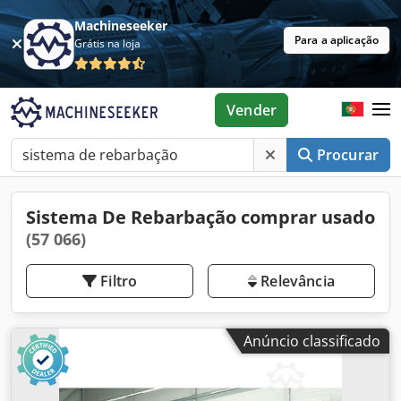
Machineseeker
Para a aplicação
Grátis na loja
Vender
Procurar
Sistema De Rebarbação comprar usado
(57 066)
Filtro
Relevância
Anúncio classificado