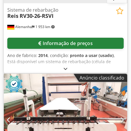
Sistema de rebarbação
Reis
RV30-26-RSVI
Alemanha
1 953 km
Informação de preços
Ano de fabrico:
2014
, condição:
pronto a usar (usado)
,
Está disponível um sistema de rebarbação (célula de
rebarbação) para pós-processamento de peças metálicas
usando um robô de limpeza. Documentação disponível. É
Anúncio classificado
possível fazer uma inspeção no local. Djdpfewfg Huox
Anpsck