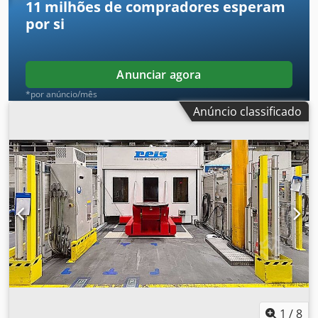
11 milhões de compradores
esperam
horas de operação: 1271h, tempo útil: aprox. 8h.
por si
Documentação disponível. Visita no local possível.
Dcsdpfxsyxq Uio Anpok
Anunciar agora
*por anúncio/mês
Anúncio classificado
1
/
8