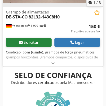
1
/
6
Grampo de alimentação
DE-STA-CO
82L32-143C8H0
150 €
Wiefelstede
1 979 km
Preço fixo acresce IVA
Solicitar
Ligar
Condição:
bom (usado)
, grampos de força pneumáticos,
grampos horizontais, grampos compactos, dispositivos de
fixação, grampos de força pneumáticos -Tipo: 82L32-
143C8H0 -Quantidade: 4 unidades disponíveis -Preço: por
unidade Dcedpob A H E Ijfx Anpok -Peso: 2,1 kg/unidade
SELO DE CONFIANÇA
Distribuidores certificados pela Machineseeker