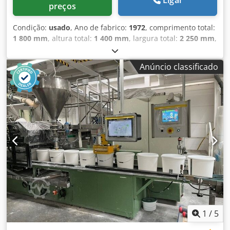
Ligar
preços
Condição:
usado
, Ano de fabrico:
1972
, comprimento total:
1 800 mm
, altura total:
1 400 mm
, largura total:
2 250 mm
,
Cor: Verde Peso em vazio: 2.000 kg Preço: Sob consulta -
Ano de fabricação: 1972 - Documentação disponível: Não -
Anúncio classificado
Certificado CE: Não - Controlo: Convencional - Dimensões
de transporte: 1800 mm x 2250 mm x 1400 mm (c x l x a) -
Peso de transporte [kg]: 2000 kg - Embalagens de
transporte [unidades]: 1 Informações financeiras IVA: O
preço indicado não inclui o IVA IVA/Regime de
diferenciação: IVA dedutível para empresas Entrega e
aceitação de equipamentos usados possível a qualquer
momento, para todos os produtos da área industrial.
Dcedpfezm N Riox Anpjk Lukas van Rossum
1
/
5