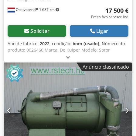
17 500 €
Oostvoorne
1 687 km
Preço fixo acresce IVA
Solicitar
Ligar
Ano de fabrico:
2022
, condição:
bom (usado)
, Número do
produto: 0026460 Marca: De Kuiper Modelo: Soror
Categoria do produto: Fritadeiras Comprimento: 2700 mm
Largura: 920 mm Altura: 1800 mm Tensão de ligação (V):
Anúncio classificado
400 Dcedpfx Aszbmptjnpek Potência (W): 47150 Ano de
fabricação: 2022 Equipado com sistema de filtragem de
gordura. Equipado com 3 cubas (1x ORE440 e 2x ORE540) e
bandeja de escorrimento.