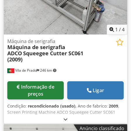
1
/
4
Máquina de serigrafia
Máquina de serigrafia
ADCO
Squeegee Cutter SC061
(2009)
Vila de Prado
246 km
Informação de
Ligar
preços
Condição:
recondicionado (usado)
, Ano de fabrico:
2009
,
Screen Printing Machine ADCO Squeegee Cutter SC061
(2009). Sartech is a company specializing in solutions for
screen printing, automation, and robotics, and
Anúncio classificado
manufactures UV (electronic) or hot air tunnels. Djdpfsxk T