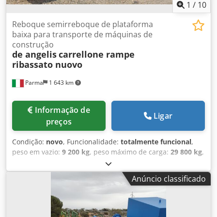
1
/
10
Reboque semirreboque de plataforma
baixa para transporte de máquinas de
construção
de angelis
carrellone rampe
ribassato nuovo
Parma
1 643 km
Informação de
Ligar
preços
Condição:
novo
, Funcionalidade:
totalmente funcional
,
peso em vazio:
9 200 kg
, peso máximo de carga:
29 800 kg
,
peso total:
39 000 kg
, configuração de eixo:
3 eixos
,
comprimento do espaço de carga:
10 000 mm
, largura do
Anúncio classificado
espaço de carga:
2 550 mm
, altura do espaço de carga:
850 mm
, comprimento total:
13 700 mm
, largura total:
2 550 mm
, suspensão:
ar
, tamanho do pneu:
245.70 R
17.5
, cor:
branco
, travão de reboque:
reboque com freio
,