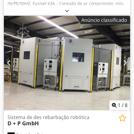
/N/PE/50HZ; Fusível 63A - Conexão de ar comprimido: mín.
5 bar, máx. 7 barras - Capacidade de extração: mín. V =
1700 m³/h em Δp = -850 Pa min. 20 m/s, tempo de
Anúncio classificado
acompanhamento 15s O sistema foi limpo, embalado,
preservado e armazenado no fabricante. Está completo e
pronto para uso. A instalação pode ser visitada a qualquer
momento mediante agendamento. Dcodpswpkc Isfx Anpek
1
/
8
Sistema de des rebarbação robótica
D + P GmbH