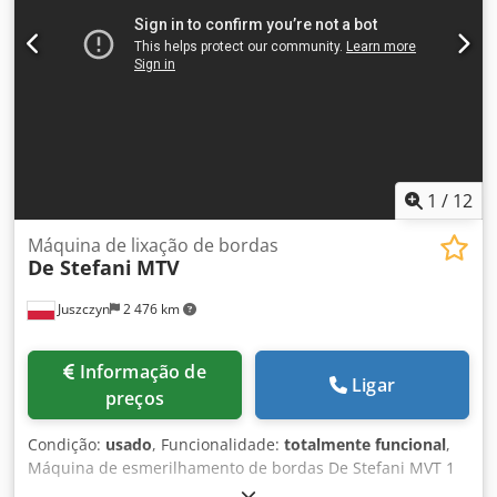
1
/
12
Máquina de lixação de bordas
De Stefani
MTV
Juszczyn
2 476 km
Informação de
Ligar
preços
Condição:
usado
, Funcionalidade:
totalmente funcional
,
Máquina de esmerilhamento de bordas De Stefani MVT 1
unidade de esmerilhamento Altura máxima da peça: 100