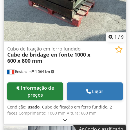
1
/
9
Cubo de fixação em ferro fundido
Cube de bridage en fonte
1000 x
600 x 800 mm
Ensisheim
1 564 km
Informação de
Ligar
preços
Condição:
usado
, Cubo de fixação em ferro fundido, 2
faces Comprimento: 1000 mm Altura: 600 mm
Profundidade: 800 mm Dimensões dos rasgos em T: 38 x
22 mm Dsdpfx Ajzmw S Isnpock Peso: aprox. 600 kg
Anúncio classificado