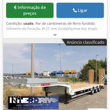
Informação de
Ligar
preços
Condição:
usado
, Par de cantoneiras de ferro fundido
Diâmetro da furação: Ø 27 mm Dcodpfxjzmw Naj Anpjk
Largura: 575 mm Profundidade: 2000 mm Altura total:
4000 mm Peso unitário: aprox. 6 toneladas
Anúncio classificado