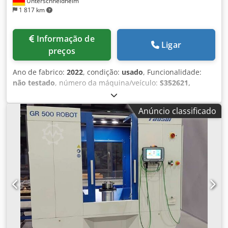
Unterschneidheim
1 817 km
Informação de
Ligar
preços
Ano de fabrico:
2022
, condição:
usado
, Funcionalidade:
não testado
, número da máquina/veículo:
S352621,
S352622, S352623
, Sistema de rebarbação composto por: 3
células robóticas, cada uma equipada com um robô Kuka
Anúncio classificado
KR10 1440-2 com fusos de rebarbação, 3
enclausuramentos de proteção com porta de carga para
cada robô, 1 unidade hidráulica para sistemas de fixação,
3 sistemas de fixação hidráulicos. Dsdpfx Asyqycxsnpsck
Mais detalhes sobre o estado e especificações técnicas
podem ser encontrados no laudo anexo.