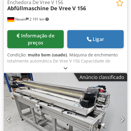
Enchedora De Vree V 156
Abfüllmaschine De Vree
V 156
Nauen
2 191 km
Informação de
Ligar
preços
Condição:
muito bom (usado)
, Máquina de enchimento
totalmente automática De Vree V 156 Capacidade de
enchimento: 1-20 litros Dispositivo automático de
colocação de tampas Dispositivo automático de selagem de
Anúncio classificado
tampas Em excelente estado, proveniente diretamente da
produção!!! Dcedpfxeztc Sgs Anpok