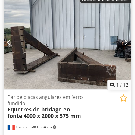
1
/
12
Par de placas angulares em ferro
fundido
Equerres de bridage en
fonte
4000 x 2000 x 575 mm
Ensisheim
1 564 km