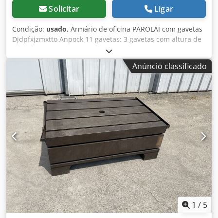
Solicitar
Ligar
Condição:
usado
, Armário de oficina PAROLAI com gavetas
Djdpfxjzmxtto Anpock 11 gavetas: 3 gavetas com altura de
40 mm 6 gavetas com altura de 60 mm 1 gaveta com altura
de 150 mm 1 gaveta com altura de 90 mm Dimensões (C x
Anúncio classificado
L x A): 910 x 720 x 1110 mm Peso: aprox. 150 kg
1
/
5