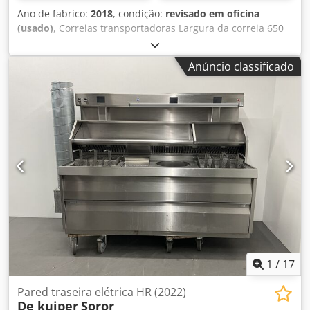
Ano de fabrico:
2018
, condição:
revisado em oficina
(usado)
, Correias transportadoras Largura da correia 650
mm, 800 mm, 1000 mm, 1200 mm, 1400 mm. Comprimento
superior a 70 m Djdpju N Ndvsfx Anpeck Corredores de
Anúncio classificado
serviço opcionais Rolos Motor
1
/
17
Pared traseira elétrica HR (2022)
De kuiper
Soror