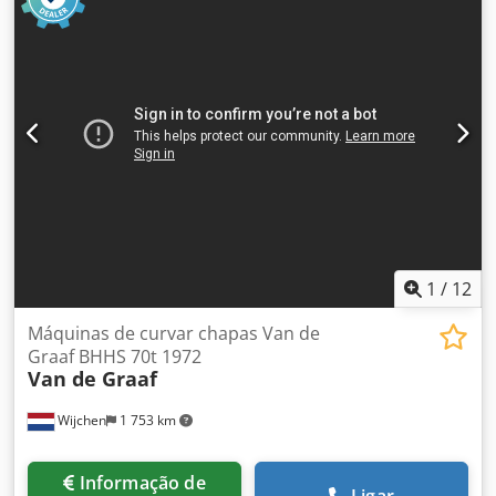
SINMAG Dcodpfx Anezqt Tcspek - PAVAILLER - STAFF Preço
unitário e por grosso. Vendidos em kit completo para uma
modeladora, composto por: - Tapete frontal - Tapete
traseiro - Tapete de base reforçado - Tapete de receção
1
/
12
Máquinas de curvar chapas Van de
Graaf BHHS 70t 1972
Van de Graaf
Wijchen
1 753 km
Informação de