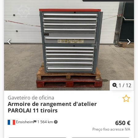
Hpex Anpsck * * Máquina de serigrafia ADCO Squeegee
Cutter SC061 (2009). Sartech é uma empresa especializada
em soluções para serigrafia, automação e robótica e
fabricação de túneis UV (eletrônico) ou de ar quente.
1
/
12
Gaveteiro de oficina
Armoire de rangement d'atelier
PAROLAI
11 tiroirs
650 €
Ensisheim
1 564 km
Preço fixo acresce IVA