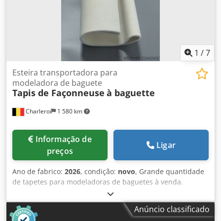
1
/
7
Esteira transportadora para
modeladora de baguete
Tapis de Façonneuse
à baguette
Charleroi
1 580 km
Informação de
Ligar
preços
Ano de fabrico:
2026
, condição:
novo
, Grande quantidade
de tapetes para modeladoras de baguetes à venda.
Marcas disponíveis: - MAJOR - BONGARD - MERAND
TENOR/TREGOR - BERTRAND EURO2000 - BERTRAND
Anúncio classificado
EUROMAP - JAC - PANIRECORD F73 - PANIRECORD F60/F57 -