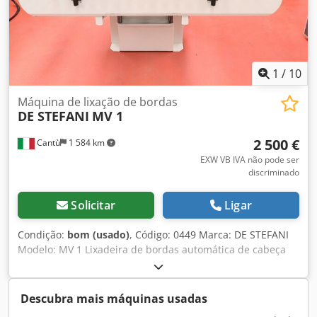
1
/
10
Máquina de lixação de bordas
DE STEFANI
MV 1
2 500 €
Cantù
1 584 km
EXW VB IVA não pode ser
discriminado
Solicitar
Ligar
Condição:
bom (usado)
, Código: 0449 Marca: DE STEFANI
Modelo: MV 1 Lixadeira de bordas automática de cabeça
única, para bordas e perfis de madeira, madeira maciça,
folheada e diversos tipos. Lixadeira para perfis e chanfros
com bloco de lixa intercambiável, com inclinação de -15° a
Descubra mais máquinas usadas
+90°. Motor de 2 velocidades, rotações por minuto