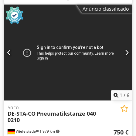
mm Dsdpfjznu D Rex Anpsck Motor da unidade de
Anúncio classificado
esmerilhamento: 2,5 kW Unidade de esmerilhamento com
afiação automática Ajuste manual da unidade de
esmerilhamento Ajuste manual do ângulo da unidade
Unidade de esmerilhamento com oscilação Velocidade de
avanço ajustável através de um variador Motor de avanço
com potência de 0,74 kW
1
/
6
Soco
DE-STA-CO
Pneumatikstanze 040
0210
750 €
Wiefelstede
1 979 km