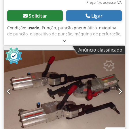
Preço fixo acresce IVA
Solicitar
Ligar
Condição:
usado
, Punção, punção pneumático, máquina
de punção, dispositivo de punção, máquina de perfuração,
punção manual pneumático Dodpefwx Uyofx Anpeck -
Fabricante: DE-STA-CO, Máquina de perfuração
Anúncio classificado
pneumática -Tipo: 040 0210 -Punção integrada: Ø 2,5 mm -
Projeção máx. projeção: 25 mm -Dimensões: 190/200/H510
mm -Peso: 24 kg