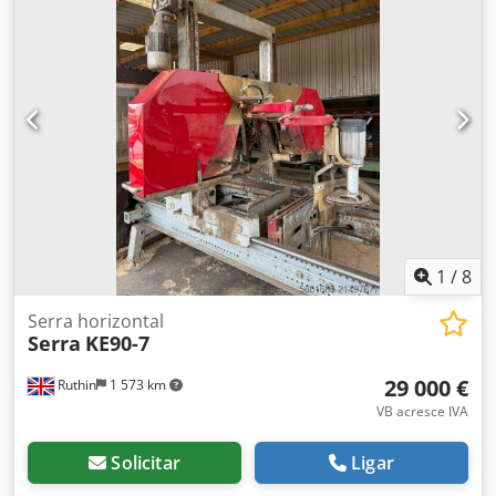
1
/
8
Serra horizontal
Serra
KE90-7
29 000 €
Ruthin
1 573 km
VB acresce IVA
Solicitar
Ligar