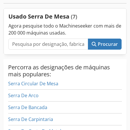
alimentação (5 m) e mesa de saída (5 m). Dados técnicos:
Comprimento mínimo de corte: 880 mm. Largura de corte
Usado Serra De Mesa
(7)
até 600 mm. Altura de corte até 160 mm. Diâmetro da
lâmina de serra até 500 mm. Motor de 90 kW.
Agora pesquise todo o Machineseeker com mais de
200 000 máquinas usadas.
Procurar
Percorra as designações de máquinas
mais populares:
Serra Circular De Mesa
Serra De Arco
Serra De Bancada
Serra De Carpintaria