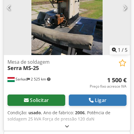
1
/
5
Mesa de soldagem
Serra
MS-25
1 500 €
Sarkad
2 525 km
Preço fixo acresce IVA
Solicitar
Ligar
Condição:
usado
, Ano de fabrico:
2006
, Potência de
soldagem 25 kVA Força de pressão 120 daN
Dodpfxswfquco Adwjkr Extensão de braço 160 mm Curso
do cilindro 45 mm