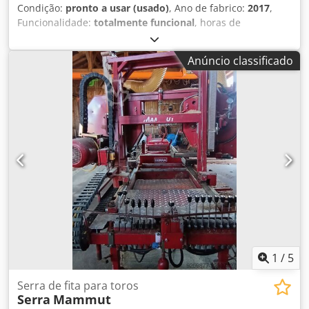
Condição:
pronto a usar (usado)
, Ano de fabrico:
2017
,
Funcionalidade:
totalmente funcional
, horas de
funcionamento:
7 198 h
, potência:
18,5 kW (25,15 cv)
,
largura de corte (máx.):
900 mm
, Esta máquina vem com
Anúncio classificado
um empurrador hidráulico de toras Woodmizer. Tem um
comprimento de corte de 7 m e motor da serra de 18,5 kW.
Dedpfxeyub Iqj Adwskr
1
/
5
Serra de fita para toros
Serra
Mammut