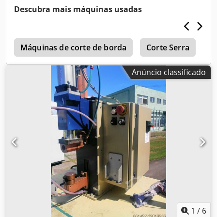
Descubra mais máquinas usadas
m
Máquinas de corte de borda
Corte Serra
S
Anúncio classificado
1
/
6