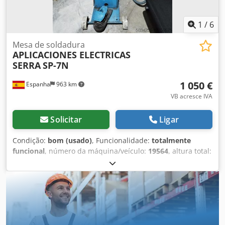
1
/
6
Mesa de soldadura
APLICACIONES ELECTRICAS
SERRA
SP-7N
1 050 €
Espanha
963 km
VB acresce IVA
Solicitar
Ligar
Condição:
bom (usado)
, Funcionalidade:
totalmente
funcional
, número da máquina/veículo:
19564
, altura total:
1 480 mm
, comprimento total:
1 000 mm
, largura total:
510 mm
, tipo de corrente de entrada:
trifásico
, peso total:
190 kg
, altura do produto (máx.):
2 mm
, tensão de
entrada:
380 V
, Soldadura por pontos APLICACIONES
ELÉCTRICAS SERRA modelo SP-7N, usada, em excelente
estado e pronta para trabalhar. Equipamento robusto e
fiável, ideal para oficinas, manutenção industrial ou