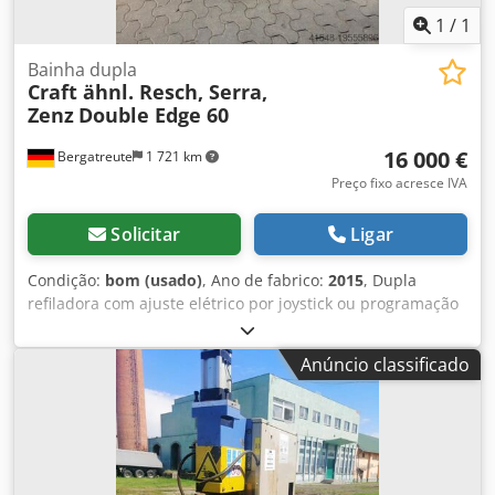
1
/
1
Bainha dupla
Craft ähnl. Resch, Serra,
Zenz
Double Edge 60
16 000 €
Bergatreute
1 721 km
Preço fixo acresce IVA
Solicitar
Ligar
Condição:
bom (usado)
, Ano de fabrico:
2015
, Dupla
refiladora com ajuste elétrico por joystick ou programação
(fabricante Weintek Áustria). Alinhamento da viga por 3
correntes transversais (podem ser acionadas
Anúncio classificado
individualmente ou em sincronia). Comprimento máx. de
corte 4,2 m. Indicação da linha de corte com 2 lasers.
Motores de serra de 6,5 kW cada. Largura máxima de corte
0,6 m. Altura máxima de corte 80 mm. Altura máxima de
corte 60 mm. Dkedpfxjwy Hv Es Adwor