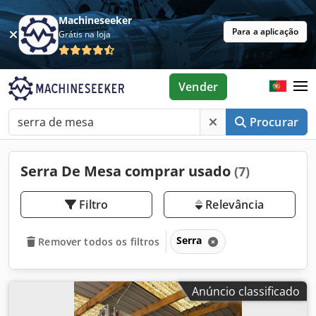
Machineseeker
Para a aplicação
Grátis na loja
Vender
Procurar
Serra De Mesa comprar usado
(7)
Filtro
Relevância
Serra
Remover todos os filtros
Anúncio classificado