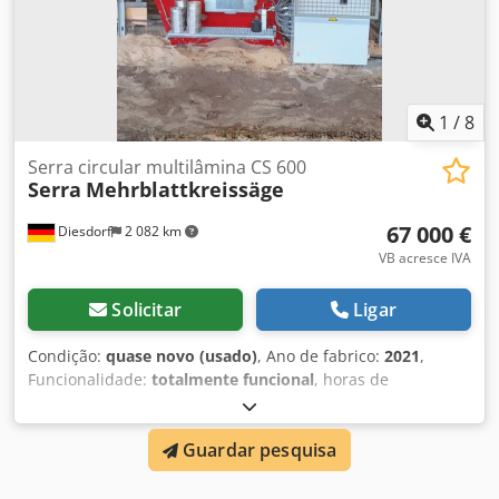
1
/
8
Serra circular multilâmina CS 600
Serra
Mehrblattkreissäge
67 000 €
Diesdorf
2 082 km
VB acresce IVA
Solicitar
Ligar
Condição:
quase novo (usado)
, Ano de fabrico:
2021
,
Funcionalidade:
totalmente funcional
, horas de
funcionamento:
150 h
, potência:
90 kW (122,37 cv)
, À
venda está uma serra múltipla CS 600 seminova da Serra.
Guardar pesquisa
A serra foi operada por apenas 150 horas. Incluído no
preço: Dedpfx Adeynbtyewskr 4 conjuntos de anéis
distanciadores, 3 conjuntos de lâminas de serra, mesa de