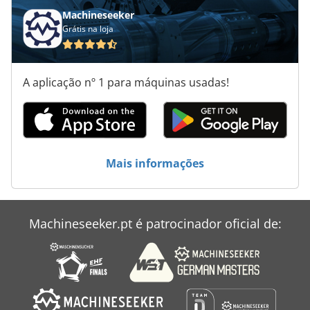
Serra De Formato
Machineseeker
Grátis na loja
Serra De Laminação
Serra De Mesa Com Tabela De Deslizamento
A aplicação nº 1 para máquinas usadas!
Serra De Metal
Serra De Ossos
Serra De Parede
Mais informações
Serra De Rüsch
Serra De Vidro
Machineseeker.pt é patrocinador oficial de:
Serra Do Cachimbo
Serra Para Metal