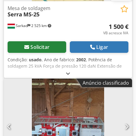
Mesa de soldagem
Serra
MS-25
1 500 €
Sarkad
2 525 km
VB acresce IVA
Solicitar
Ligar
Condição:
usado
, Ano de fabrico:
2002
, Potência de
soldagem 25 kVA Força de pressão 120 daN Extensão de
braço 160 mm Dedpowfqtfefx Adwskr Curso do cilindro 45
mm
Anúncio classificado