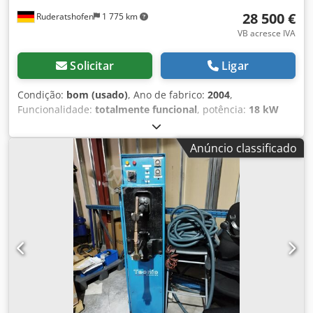
28 500 €
Ruderatshofen
1 775 km
VB acresce IVA
Solicitar
Ligar
Condição:
bom (usado)
, Ano de fabrico:
2004
,
Funcionalidade:
totalmente funcional
, potência:
18 kW
(24,47 cv)
, tensão de entrada:
380 V
, corrente de entrada:
32 A
, altura de corte (máx.):
800 mm
, largura de corte
Anúncio classificado
(máx.):
900 mm
, Esta serraria inclui: 2x Grampos de aperto
4x Batentes verticais 4x Niveladores com suportes 3x
Braços elevadores de toras 1x Pré-cortador 1x Rolo de
toras com motor 1x Lubrificação da lâmina de serra 1x
Lubrificação a água 1x Controlo de posicionamento elétrico
Comprimento padrão de corte: 7,1 m Passagem de toras:
aproximadamente 90 cm Bomba hidráulica: 17 litros
Potência do motor: 18 kW Largura da lâmina de serra: 100
mm Dsdpfozk Exdox Adwokr