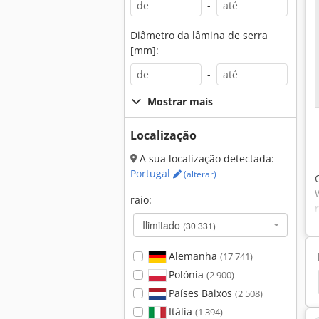
-
Diâmetro da lâmina de serra
[mm]:
-
Mostrar mais
Localização
A sua localização detectada:
Portugal
(alterar)
raio:
Ilimitado
(30 331)
Alemanha
(17 741)
Polónia
(2 900)
Schmedt
Kolbus
Capa
Karl Schermer
Países Baixos
(2 508)
Itália
(1 394)