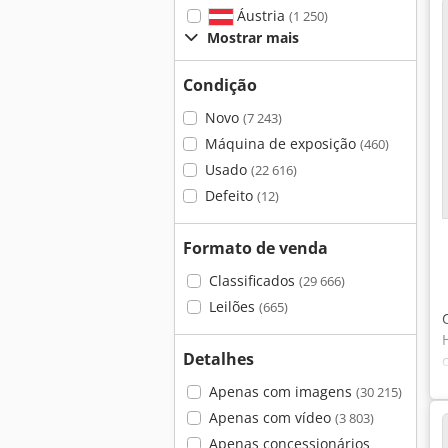
Áustria
(1 250)
Mostrar mais
Condição
Novo
(7 243)
Máquina de exposição
(460)
Usado
(22 616)
Defeito
(12)
Formato de venda
Classificados
(29 666)
Leilões
(665)
Detalhes
Apenas com imagens
(30 215)
Apenas com vídeo
(3 803)
Apenas concessionários