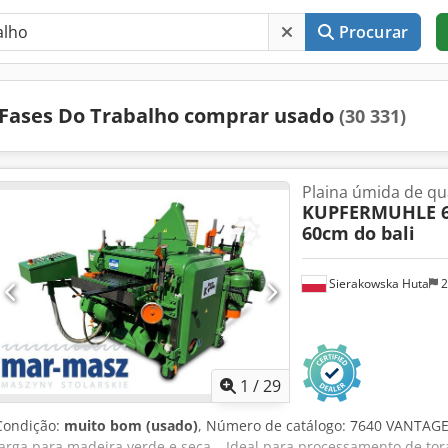
Procurar
Fases Do Trabalho comprar usado
(30 331)
Plaina úmida de qu
KUPFERMUHLE 60
60cm do bali
Sierakowska Huta
2
1
/
29
Condição:
muito bom (usado)
, Número de catálogo: 7640 VANTAG
larga para madeira verde e seca – Ideal para processamento de tora