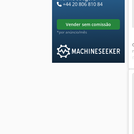
+44 20 806 810 84
vender sem comissão
*por anúncio/mês