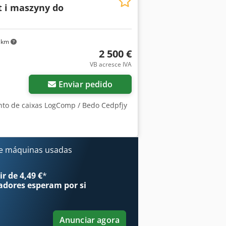
t i maszyny do
 x L x A): 191cm x 120cm x 64cm
otoredutor de 7,5 kW Ambos os eixos
britador de poliestireno, moinho,
estruidora de poliestireno,
 km
2 500 €
Solicitar mais imagens
VB acresce IVA
Enviar pedido
nto de caixas LogComp / Bedo Cedpfjy
e máquinas usadas
r de 4,49 €
*
adores
esperam por si
Anunciar agora