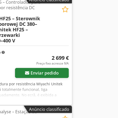
5 – Controlador para
or resistência DC
HF25 – Sterownik
porowej DC 380–
nitek HF25 –
rzewarki
–400 V
m
2 699 €
Preço fixo acresce IVA
Enviar pedido
dura por resistência Miyachi Unitek
 totalmente funcional, liga
uadamente. No ecrã, é exibida a
e o circuito de paragem de
to. Modelo concebido para controlar
Anúncio classificado
nalyse – Estação de
e contínua (DC). Equipado com um ecrã
os de soldadura e interfaces de