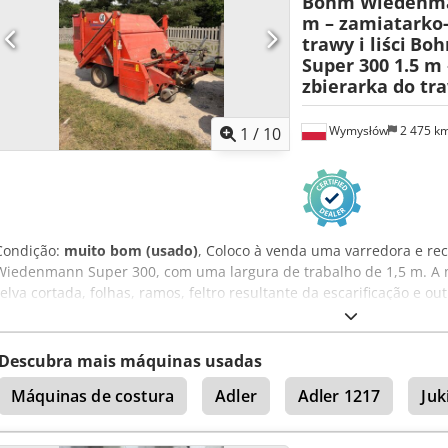
Bohm Wiedenman
m – zamiatarko-
trawy i liści
Boh
Super 300 1.5 m
zbierarka do traw
Wymysłów
2 475 k
1
/
10
Condição:
muito bom (usado)
, Coloco à venda uma varredora e re
Wiedenmann Super 300, com uma largura de trabalho de 1,5 m. A 
relva cortada, folhas, ramos, feltro resultante da escarificação e o
desportivos, parques, campos de golfe e grandes relvados. O model
construção robusta e elevado desempenho. Dados técnicos: * Fa
Modelo: Super 300 1.5 Crsdpszmhz Tjfx Adrjf * Ano de fabricação: 1
Descubra mais máquinas usadas
Peso total admissível: 1450 kg * Carga máxima permitida no eixo: 
Máquinas de costura
Adler
Adler 1217
Juk
engate: 200 kg * Velocidade máxima de transporte: 40 km/h * Toma
para material recolhido * Controlo hidráulico A máquina apresenta
utilização decorrentes da sua idade. É vendida exatamente no esta