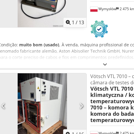
Wymysłów
2 475 k
1
/
13
Condição:
muito bom (usado)
, À venda, máquina profissional de c
renomado fabricante alemão, Aston Abisolier Technik GmbH, Nure
para o corte preciso de cabos e fios em comprimentos predefinidos
ajustável e ao contador de peças, é ideal para oficinas elétricas, f
cabos. O fabricante é especializado em equipamentos para o proc
Vötsch VTL 7010 – c
Csdpszkb T Rofx Adrsrf Dados técnicos: Fabricante: Aston Abisolier
câmara de testes 
País de fabricação: Alemanha Alimentação: 220 V / 50 Hz Potência
Vötsch VTL 7010
controle de velocidade variável (Minidrive) Faixa de velocidade: a
klimatyczna / 
de corte Faixa de ajuste de comprimento no painel: aprox. 40–720
temperaturowy
Estrutura metálica estável Aplicações: corte de cabos elétricos, cort
7010 – komora k
preparação de cabos para processamento posterior, produção de feix
komora do bad
eletrónicas. Estado: Equipamento usado, em bom estado visual. Ap
temperaturowy
decorrentes da sua utilização. Ao ser ligado à alimentação, a luz i
Vendido exatamente no estado em que se encontra nas fotografias. 
de alimentação.
Wymysłów
2 475 k