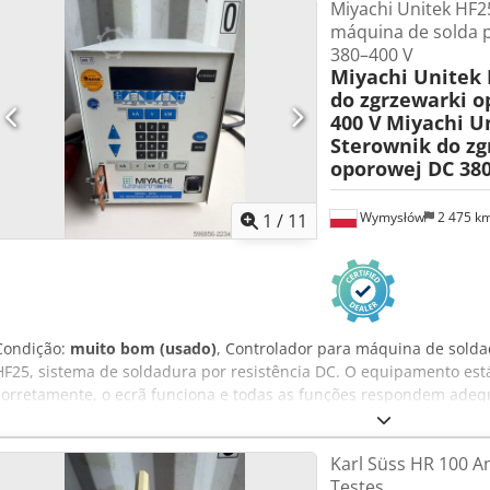
Miyachi Unitek HF2
máquina de solda p
380–400 V
Miyachi Unitek 
do zgrzewarki o
400 V
Miyachi U
Sterownik do zg
oporowej DC 380
Wymysłów
2 475 k
1
/
11
Condição:
muito bom (usado)
, Controlador para máquina de solda
HF25, sistema de soldadura por resistência DC. O equipamento está
corretamente, o ecrã funciona e todas as funções respondem adeq
mensagem "EMERGENCY STOP – OPERADOR ATIVOU", o que indica qu
emergência foi ativado – não se trata de uma avaria do equipamen
Karl Süss HR 100 A
com precisão o processo de soldadura por resistência com corrent
Testes
legível, teclado numérico, capacidade de programação de parâmetr