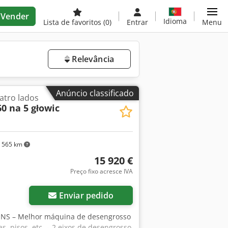
Vender
Idioma
Lista de favoritos
(0)
Entrar
Menu
Relevância
Anúncio classificado
atro lados
 na 5 głowic
 565 km
15 920 €
Preço fixo acresce IVA
Enviar pedido
ENS – Melhor máquina de desengrosso
s, pisos, etc. – 2 eixos de desengrosso