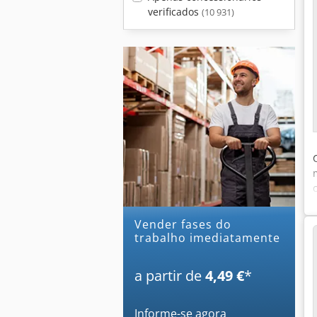
verificados
(10 931)
Vender fases do
trabalho imediatamente
a partir de
4,49 €
*
Informe-se agora