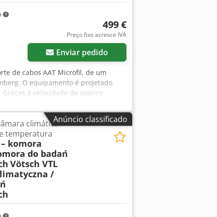
m
499 €
Preço fixo acresce IVA
Enviar pedido
orte de cabos AAT Microfil, de um
mberg. O equipamento é projetado
. Graças à velocidade de avanço
ábricas e para a produção de feixes de
essamento de cabos há muitos anos.
Anúncio classificado
âmara climática /
 Technik GmbH (AAT) Modelo: Microfil
de temperatura
 do motor: 90 W Transmissão com
 – komora
prox. 15–135 rpm Ajuste do comprimento
komora do badań
0 mm Contador de cortes realizados
ch
Vötsch VTL
e de cabos de fio único e multifio,
limatyczna /
es de cabos, oficinas elétricas e
ań
resenta sinais normais de uso,
ch
ndicadora acende e a máquina inicia.
Incluído: máquina AAT Microfil, cabo
m