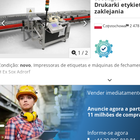
Drukarki etykie
(reduzido de 6.500) Especificações técnicas: Dimensões externas (C
zaklejania
Dimensões da abertura de alimentação: 148 x 38cm Transmissão: m
motorizados (engrenagens) Credpozc Hnlefx Adrof Tags: triturador, 
moinho para EPS, equipamento de reciclagem, redutor de volume, d
Częstochowa
2 478
compactador, conversor de resíduos.
1
/
2
Condição:
novo
, Impressoras de etiquetas e máquinas de fechame
H Ex Sox Adrorf
Vender imediatament
Anuncie agora a parti
11 milhões de compr
Informe-se agora