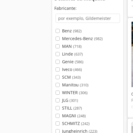
Fabricante:
Benz
(982)
Mercedes-Benz
(982)
MAN
(718)
Linde
(637)
Genie
(586)
Iveco
(466)
SCM
(343)
Manitou
(310)
WINTER
(306)
JLG
(301)
STILL
(287)
MAGNI
(248)
SCHMITZ
(242)
Jungheinrich
(223)