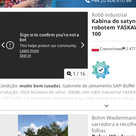
+44 20 806 810 84
Robô industrial
Kabina do saty
robotem YASK
100
Częstochowa
2 477
1
/
16
Condição:
muito bom (usado)
, Gabinete de jateamento SAPI Büff
produção: 2020 Número de série: 20648 com robô industrial YASKA
K18777-473-1 Controlador: YASKAWA Eras-1000-06VX8-E10 A célula
de elementos plásticos. Cjdpfjvyh Dlsx Adrerf
Bohm Wiedenmann 
varredora e recolh
folhas