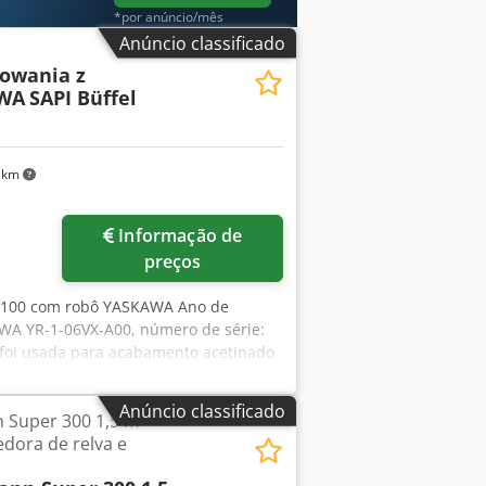
*por anúncio/mês
Anúncio classificado
nowania z
AWA
SAPI Büffel
 km
Informação de
preços
el 100 com robô YASKAWA Ano de
WA YR-1-06VX-A00, número de série:
 foi usada para acabamento acetinado
Anúncio classificado
Super 300 1,5 m –
edora de relva e