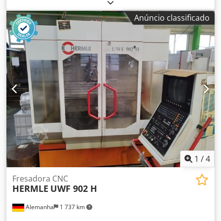
fabricação: 1995 Horas de operação: 65.071 Controle:
HEIDENHAIN TNC 426 Área de trabalho X/Y/Z: 600 x 450 x
Anúncio classificado
500 mm Faixa de velocidade: 20 - 6.300 RPM Suporte de
ferramenta: SK 40 Sensor 3D M & H (para medição da
peça) Dispositivo de fresagem vertical e horizontal Mandril
de furação Sistema de refrigeração Mesa angular: 900 x
458 Peso: 4.000 kg Dimensões da máquina: C x L x A,
aproximadamente: 3.900 x 2.000 x 2.000 mm Crodpov Rxa
Sjfx Ad Rsf ä3826
1
/
4
Fresadora CNC
HERMLE
UWF 902 H
Alemanha
1 737 km