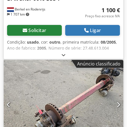
1 100 €
Berkel en Rodenrijs
1 707 km
Preço fixo acresce IVA
Solicitar
Ligar
Condição:
usado
, cor:
outro
, primeira matrícula:
08/2005
,
Ano de fabrico:
2005
, Número de série: 27.48.613.004
Temos em stock mais de 100 eixos. Csdpfx Aezrtigsd Rsrf
Por favor, contacte-nos se não encontrar o que procura.
Anúncio classificado