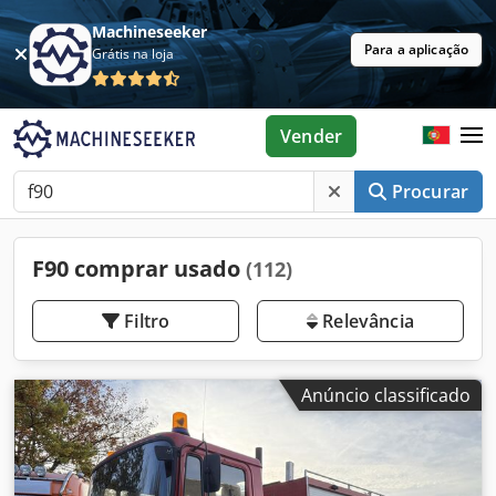
Machineseeker
Para a aplicação
Grátis na loja
Vender
Procurar
F90 comprar usado
(112)
Filtro
Relevância
Anúncio classificado