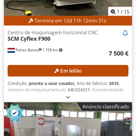
1
/
15
Termina em
12
d
11
h
12
min
28
s
Centro de maquinagem horizontal CNC
SCM
Cyflex F900
Países Baixos
1 758 km
7 500 €
Em leilão
Condição:
pronto a usar (usado)
, Ano de fabrico:
2015
,
número da máquina/veículo:
AB/224221
, Funcionalidade:
totalmente funcional
, horas de funcionamento:
19 402 h
,
largura de trabalho:
900 mm
, velocidade do spindle de
Anúncio classificado
fresagem (máx.):
18 000 rpm
, comprimento de trabalho:
3 050 mm
, Equipamento:
Marcação CE
, DETALHES
TÉCNICOS Área de trabalho do eixo X: 3.050 mm Área de
trabalho do eixo Y: 900 mm Área de trabalho do eixo Z: 60
mm Eixos controlados: 1 unidade Cabeçote de fresagem