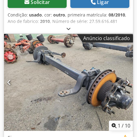
Solicitar
Ligar
Condição:
usado
, cor:
outro
, primeira matrícula:
08/2010
,
Ano de fabrico:
2010
, Número de série: 27.59.616.481
Csdpfszr Atzjx Ad Rerf Temos em estoque mais de 100
eixos. Entre em contato conosco se não encontrar o que
Anúncio classificado
procura.
1
/
10