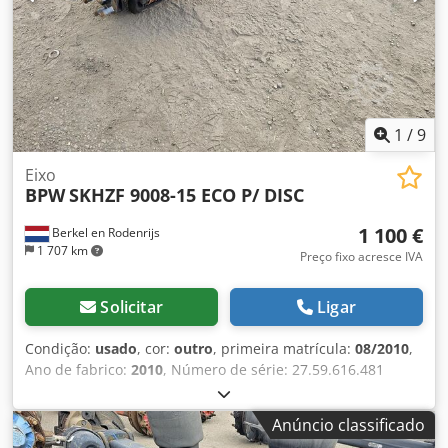
1
/
9
Eixo
BPW
SKHZF 9008-15 ECO P/ DISC
1 100 €
Berkel en Rodenrijs
1 707 km
Preço fixo acresce IVA
Solicitar
Ligar
Condição:
usado
, cor:
outro
, primeira matrícula:
08/2010
,
Ano de fabrico:
2010
, Número de série: 27.59.616.481
Temos em estoque mais de 100 eixos. Entre em contato
conosco se não encontrar o que procura. Codozr Awyepfx
Anúncio classificado
Ad Rjrf