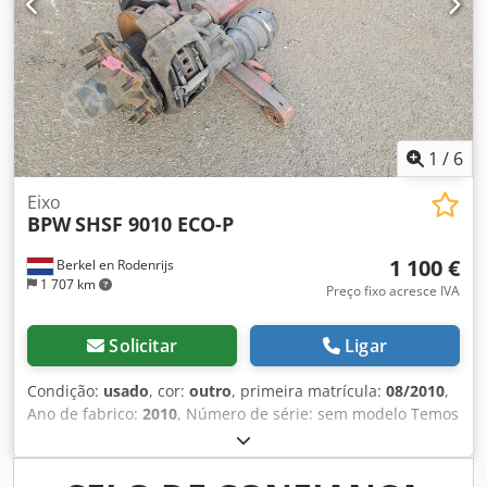
1
/
6
Eixo
BPW
SHSF 9010 ECO-P
1 100 €
Berkel en Rodenrijs
1 707 km
Preço fixo acresce IVA
Solicitar
Ligar
Condição:
usado
, cor:
outro
, primeira matrícula:
08/2010
,
Ano de fabrico:
2010
, Número de série: sem modelo Temos
em estoque mais de 100 eixos. Codpfxjzrr Rvj Ad Rjrf Por
favor, entre em contato caso não encontre o que procura.