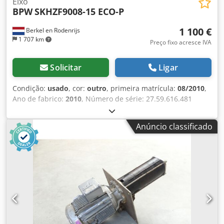
Eixo
BPW
SKHZF9008-15 ECO-P
1 100 €
Berkel en Rodenrijs
1 707 km
Preço fixo acresce IVA
Solicitar
Ligar
Condição:
usado
, cor:
outro
, primeira matrícula:
08/2010
,
Ano de fabrico:
2010
, Número de série: 27.59.616.481
Temos em estoque mais de 100 eixos. Entre em contato
conosco se não encontrar o que procura. Crjdpfxjzr Abxo
Anúncio classificado
Ad Rsf