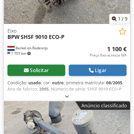
1
/
9
Eixo
BPW
SHSF 9010 ECO-P
1 100 €
Berkel en Rodenrijs
1 707 km
Preço fixo acresce IVA
Solicitar
Ligar
Condição:
usado
, cor:
outro
, primeira matrícula:
08/2005
,
Ano de fabrico:
2005
, Número de série: SHSF 9010 ECO-P
Cjdpfxszrtg Eo Ad Rorf Temos em stock mais de 100 eixos.
Por favor, contacte-nos caso não encontre o que procura.
Anúncio classificado