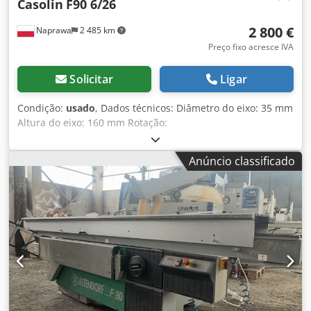
Casolin
F90 6/26
2 800 €
Naprawa
2 485 km
Preço fixo acresce IVA
Solicitar
Ligar
Condição:
usado
, Dados técnicos: Diâmetro do eixo: 35 mm
Altura do eixo: 160 mm Rotação:
3000/4500/6000/8000/10000 rpm Regulação manual da
altura do eixo Bloqueio do eixo Braços de batente
Anúncio classificado
ajustáveis Potência do motor: 4 kW Alimentação: 380 V
Dimensões totais: Codpfszd Al Isx Ad Rerf Comprimento:
2550 mm Largura: 1000/1300 mm Altura: 1300 mm