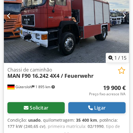
1
/
15
Chassi de caminhão
MAN
F90 16.242 4X4 / Feuerwehr
19 900 €
Gütersloh
1 895 km
Preço fixo acresce IVA
Solicitar
Ligar
Condição:
usado
, quilometragem:
35 400 km
, potência:
177 kW (240,65 cv)
, primeira matrícula:
02/1990
, tipo de
combustível:
diesel
, peso em vazio:
11 965 kg
, peso