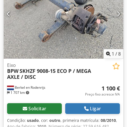
1
/
8
Eixo
BPW
SKHZF 9008-15 ECO P / MEGA
AXLE / DISC
1 100 €
Berkel en Rodenrijs
1 707 km
Preço fixo acresce IVA
Solicitar
Ligar
Condição:
usado
, cor:
outro
, primeira matrícula:
08/2010
,
Ano de fabrico:
2010
, Número de série: 27.59.616.482