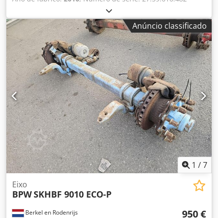
Temos em stock mais de 100 eixos. Se não encontrar o que
procura, entre em contacto connosco. Codpfx Adjzrr Uhs
Anúncio classificado
Rsrf
1
/
7
Eixo
BPW
SKHBF 9010 ECO-P
950 €
Berkel en Rodenrijs