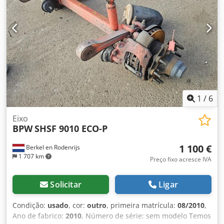
1
/
6
Eixo
BPW
SHSF 9010 ECO-P
1 100 €
Berkel en Rodenrijs
1 707 km
Preço fixo acresce IVA
Solicitar
Ligar
Condição:
usado
, cor:
outro
, primeira matrícula:
08/2010
,
Ano de fabrico:
2010
, Número de série: sem modelo Temos