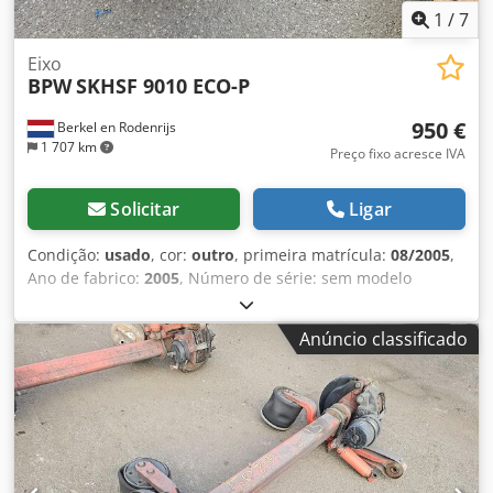
1
/
7
Eixo
BPW
SKHSF 9010 ECO-P
950 €
Berkel en Rodenrijs
1 707 km
Preço fixo acresce IVA
Solicitar
Ligar
Condição:
usado
, cor:
outro
, primeira matrícula:
08/2005
,
Ano de fabrico:
2005
, Número de série: sem modelo
Credpfx Adjzrr Sgs Rsf Temos em estoque mais de 100
eixos. Por favor, entre em contato caso não encontre o que
Anúncio classificado
procura.