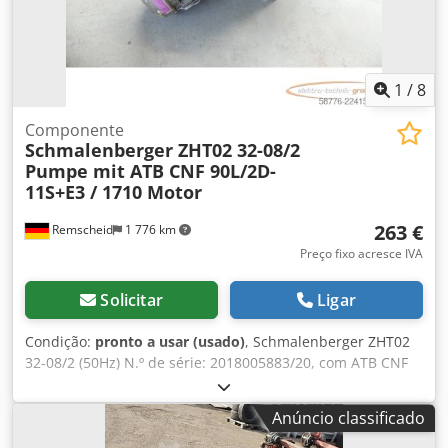
1
/
8
Componente
Schmalenberger ZHT02 32-08/2
Pumpe mit ATB CNF 90L/2D-
11S+E3 / 1710 Motor
263 €
Remscheid
1 776 km
Preço fixo acresce IVA
Solicitar
Ligar
Condição:
pronto a usar (usado)
, Schmalenberger ZHT02
32-08/2 (50Hz) N.º de série: 2018005883/20, com ATB CNF
90L/2D-11S+E3 / motor 1710, usado, em bom estado de
conservação, 100% funcional, o fornecimento inclui os
Anúncio classificado
itens mostrados nas fotos. Crjdpjzpcwusfx Ad Ref