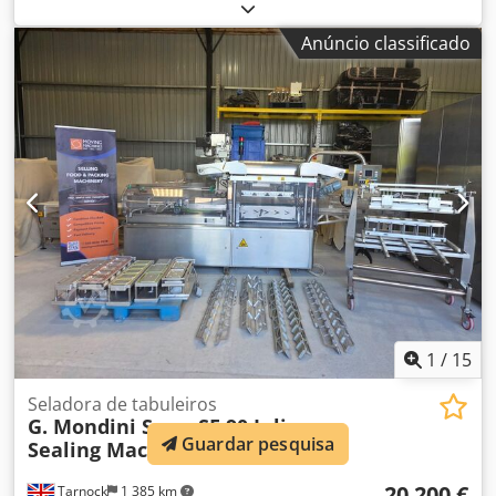
em estoque mais de 100 eixos. Por favor, entre em contato
caso não encontre o que procura. Crsdpfezrr Ihox Ad Rsf
Anúncio classificado
1
/
15
Seladora de tabuleiros
G. Mondini S.p.a.
SF 90 Inline
Guardar pesquisa
Sealing Machine
20 200 €
Tarnock
1 385 km