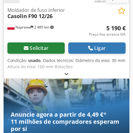
Csdpjvllm Ujfx Ad Rsrf
Moldador de fuso inferior
Casolin
F90 12/26
5 190 €
Naprawa
2 485 km
Preço fixo acresce IVA
Solicitar
Ligar
Condição:
usado
, Dados técnicos: Diâmetro do eixo: 30 mm
Altura do eixo: 160 mm Rotações:
3000/4500/6000/8000/10000 rpm Regulação manual da
altura do eixo Bloqueio do eixo Dimensões da mesa de
trabalho: 2570x840/1120x1670 mm Braços da guia
ajustáveis Potência do motor: 4 kW Cedszd Efkepfx Ad Rsrf
Alimentação: 400 V Dimensões totais: Comprimento: 2570
mm Largura: 840/1120 mm Altura: 1670 mm
Anuncie agora a partir de 4,49 €
*
11 milhões de compradores
esperam
por si