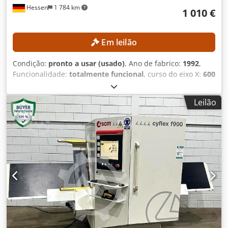
Hessen
1 784 km
1 010 €
Em leilão
Condição:
pronto a usar (usado)
, Ano de fabrico:
1992
,
Funcionalidade:
totalmente funcional
, curso do eixo X:
600
mm
, curso do eixo Y:
400 mm
, curso do eixo Z:
420 mm
,
velocidade do fuso (máx.):
4 000 rpm
, modelo de
Leilão
controlador:
Heidenhain 407
, Sem preço mínimo – venda
garantida ao valor da oferta mais alta! ESPECIFICAÇÕES
TÉCNICAS Curso do eixo X: 600 mm Curso do eixo Y: 400
mm Curso do eixo Z: 420 mm Velocidade máxima de
rotação do eixo: 4.000 rpm Porta-ferramenta: SK 40
Distância entre o eixo e a mesa: 127–567 mm Diâmetro do
eixo no rolamento dianteiro: 55 mm Cedpfjzpxfhex Ad Rerf
DETALHES DA MÁQUINA Controlo: Heidenhain 407
EQUIPAMENTO Volante manual Conexão de rede