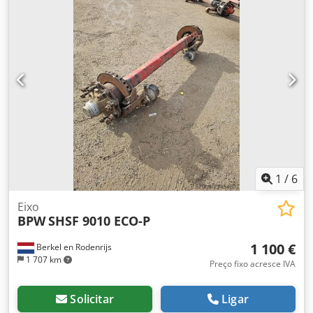
1
/
6
Eixo
BPW
SHSF 9010 ECO-P
1 100 €
Berkel en Rodenrijs
1 707 km
Preço fixo acresce IVA
Solicitar
Ligar