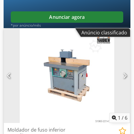
Anunciar agora
*por anúncio/mês
Anúncio classificado
1
/
6
Moldador de fuso inferior