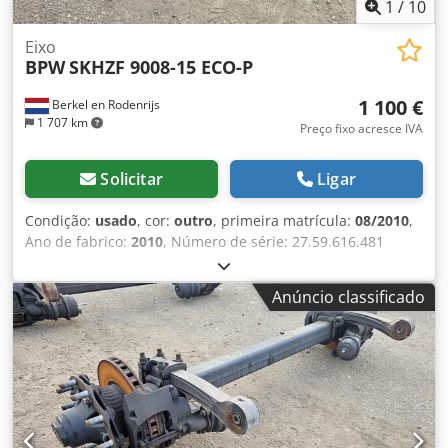
1
/
10
Eixo
BPW
SKHZF 9008-15 ECO-P
1 100 €
Berkel en Rodenrijs
1 707 km
Preço fixo acresce IVA
Solicitar
Ligar
Condição:
usado
, cor:
outro
, primeira matrícula:
08/2010
,
Ano de fabrico:
2010
, Número de série: 27.59.616.481
Temos em estoque mais de 100 eixos. Crodezr Aybspfx Ad
Rjf Entre em contato conosco se não encontrar o que
Anúncio classificado
procura.