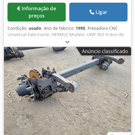
Informação de
Ligar
preços
Condição:
usado
, Ano de fabrico:
1995
, Fresadora CNC
Universal Fabricante: HERMLE Modelo: UWF 902 H Ano de
fabricação: 1995 Horas de operação: 46.680 Controle:
HEIDENHAIN TNC 426 Cursos X/Y/Z: 600 x 450 x 500 mm
Anúncio classificado
Mesa angular: 900 x 458 mm Sonda 3D Renishaw Faixa de
rotações: 20 a 6.300 RPM Suporte de ferramenta: SK 40
Reservatório de líquido de refrigeração Potência do motor:
8,6 kW Peso aproximado: 4.500 kg Codpfx Ajv Rpr Sjd Rerf
Dimensões da máquina (C x L x A) aproximadas: 2.950 x
2.200 x 2.300 mm 3826