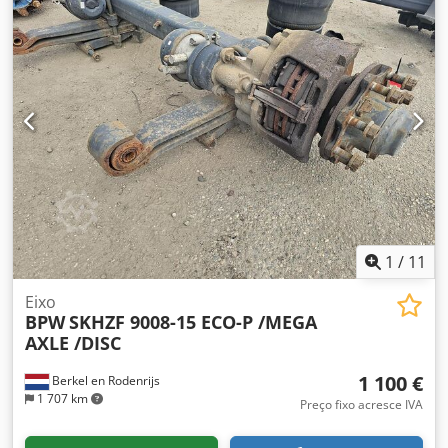
1
/
11
Eixo
BPW
SKHZF 9008-15 ECO-P /MEGA
AXLE /DISC
1 100 €
Berkel en Rodenrijs
1 707 km
Preço fixo acresce IVA