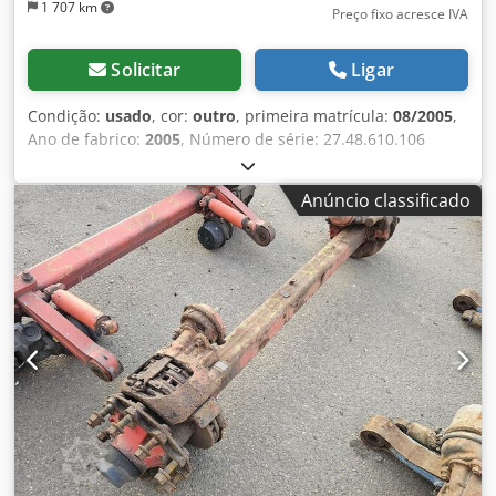
1 707 km
Preço fixo acresce IVA
Solicitar
Ligar
Condição:
usado
, cor:
outro
, primeira matrícula:
08/2005
,
Ano de fabrico:
2005
, Número de série: 27.48.610.106
Temos em estoque mais de 100 eixos. Codpfx Aezrr S Hod
Rsrf Por favor, entre em contato conosco caso não
Anúncio classificado
encontre o que procura.