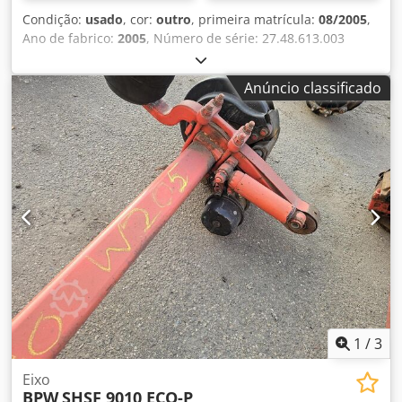
Condição:
usado
, cor:
outro
, primeira matrícula:
08/2005
,
Ano de fabrico:
2005
, Número de série: 27.48.613.003
Cjdpfjzrtw Djx Ad Rsrf Temos em stock mais de 100 eixos.
Caso não encontre o que procura, entre em contacto
Anúncio classificado
connosco.
1
/
3
Eixo
BPW
SHSF 9010 ECO-P