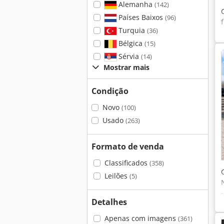
Alemanha
(142)
Países Baixos
(96)
Turquia
(36)
Bélgica
(15)
Sérvia
(14)
Mostrar mais
Condição
Novo
(100)
Usado
(263)
Formato de venda
Classificados
(358)
Leilões
(5)
Detalhes
Apenas com imagens
(361)