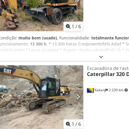
1
/
6
Condição:
muito bom (usado)
, Funcionalidade:
totalmente funcio
funcionamento:
13 300 h
, * 13.300 horas Credpswmbtfefx Adief * 
estabilizador) * Lança ajustável * Engate rápido Lehnhoff HS 10 * P
condição
Escavadora de rast
Caterpillar
320 
Kakanj
2 239 km
1
/
6