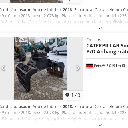
Condição:
usado
, Ano de fabrico:
2018
, Estrutura: Garra seletora 
0,9 m³, ano 2018, peso: 2.073 kg. Placa de identificação modelo 2
2018, peso: 141,2 kg. Venda somente para comerciantes/profissi
PREÇO LÍQUIDO DEVE SER PAGO!!!!! TODAS AS INFORMAÇÕES SÃO
INCLUINDO EQUIPAMENTOS E ACESSÓRIOS. Os nossos Termos e Cond
Outros
constituem a base de todos os contratos de compra, faturas, fatur
CATERPILLAR
Sor
venda. Credoqw S D Tepfx Adief
B/D Anbaugerä
Peine
2 019 km
1
/
3
Condição:
usado
, Ano de fabrico:
2018
, Estrutura: Garra seletora 
0,9 m³, ano 2018, peso: 2.073 kg. Placa de identificação modelo 2
2018, peso: 141,2 kg. Crsdpsqrltrsfx Adijf Venda somente para come
EXPORTAÇÃO, APENAS O PREÇO LÍQUIDO DEVE SER PAGO!!!!! TOD