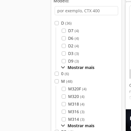
Modelo:
D
(36)
D7
(4)
D6
(4)
D2
(4)
D3
(3)
D9
(3)
Mostrar mais
0
(6)
M
(48)
M320F
(4)
M320
(4)
M318
(4)
M316
(3)
M314
(3)
Mostrar mais