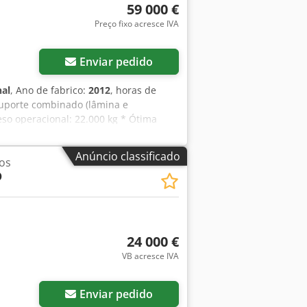
59 000 €
Preço fixo acresce IVA
Enviar pedido
nal
, Ano de fabrico:
2012
, horas de
Suporte combinado (lâmina e
eso operacional: 22.000 kg * Ótima
Anúncio classificado
os
D
24 000 €
VB acresce IVA
Enviar pedido