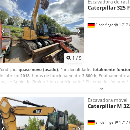
Escavadora de rast
Caterpillar
325 
Sindelfingen
1 717
1
/
5
Condição:
quase novo (usado)
, Funcionalidade:
totalmente funcio
de fabrico:
2018
, horas de funcionamento:
3 800 h
, Equipamento:
a
lança * Apoio de lâmina * Ar condicionado * Sistema de câmaras * 
Oilquick OQ70/55 * Lubrificação central * Potência do motor 122 kW
balde de escavação Crjdpfxozdn Sys Adiof * Estado como novo
Escavadora móvel
Caterpillar
M 32
Sindelfingen
1 717