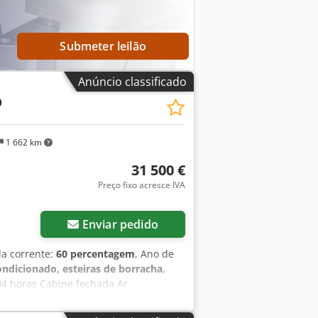
Submeter leilão
Anúncio classificado
D
1 662 km
31 500 €
Preço fixo acresce IVA
Enviar pedido
da corrente:
60 percentagem
, Ano de
ondicionado, esteiras de borracha
,
04 horas Cabine fechada Ar
ito hidráulico para martelo, garra e
a de esteiras com aproximadamente