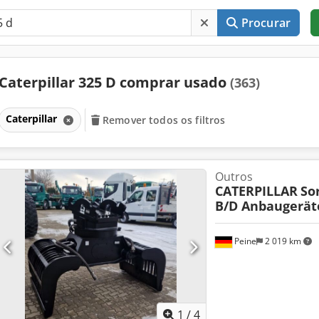
Procurar
Caterpillar 325 D comprar usado
(363)
Caterpillar
Remover todos os filtros
Outros
CATERPILLAR
Sor
B/D Anbaugerä
Peine
2 019 km
1
/
4