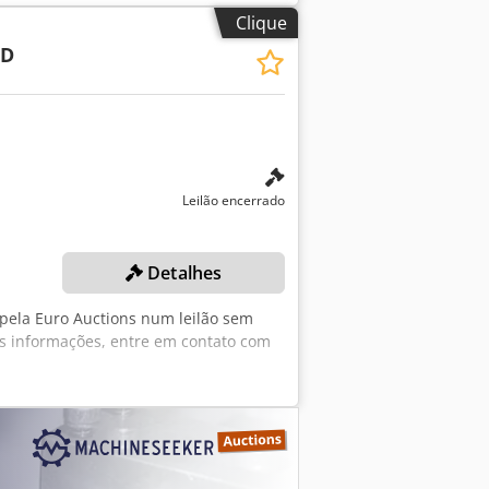
os Termos e Condições Gerais
Clique
 compra, faturas, faturas pro forma,
2D
Leilão encerrado
Detalhes
 pela Euro Auctions num leilão sem
s informações, entre em contato com