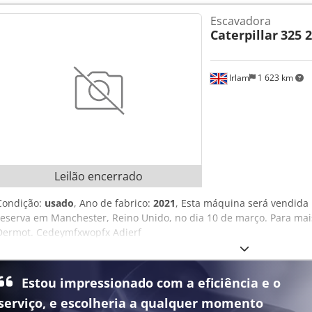
SEM GARANTIA, INCLUINDO EQUIPAMENTOS E ACESSÓRIOS. Os noss
Escavadora
(consulte o Impressum) constituem a base de todos os contratos de
Caterpillar
325 
pedidos e negociações de venda.
Irlam
1 623 km
Leilão encerrado
Condição:
usado
, Ano de fabrico:
2021
, Esta máquina será vendida
reserva em Manchester, Reino Unido, no dia 10 de março. Para mai
Dermot. Cedeymfxwopfx Adierf
Estou impressionado com a eficiência e o
serviço, e escolheria a qualquer momento