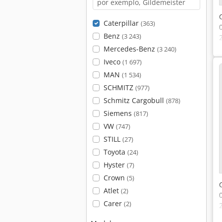
Caterpillar
(363)
Benz
(3 243)
Mercedes-Benz
(3 240)
Iveco
(1 697)
MAN
(1 534)
SCHMITZ
(977)
Schmitz Cargobull
(878)
Siemens
(817)
VW
(747)
STILL
(27)
Toyota
(24)
Hyster
(7)
Crown
(5)
Atlet
(2)
Carer
(2)