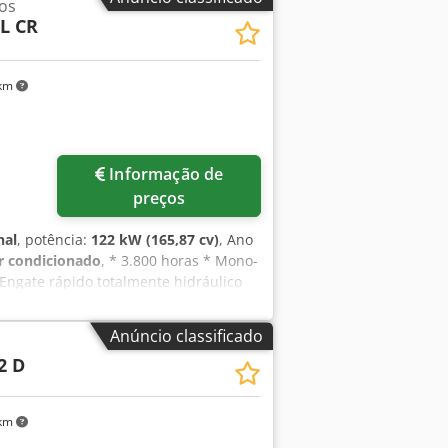
os
FL CR
 km
Informação de
preços
nal
, potência:
122 kW (165,87 cv)
, Ano
r condicionado
, * 3.800 horas * Mono-
Engate rápido totalmente hidráulico
 * Peso operacional 25.000 kg * 1 x
Anúncio classificado
2 D
 km