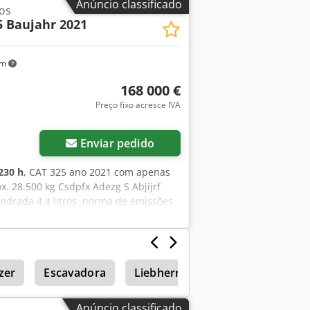
Anúncio classificado
os
m 450 mm de largura Suporte para
5 Baujahr 2021
o: 8,5 toneladas.
km
168 000 €
Preço fixo acresce IVA
Enviar pedido
230 h
, CAT 325 ano 2021 com apenas
. 28.500 kg Csdpfx Adezg S Abjijrf
indrada 4,4 litros, norma de emissões
ico aprox. 230 litros Profundidade
zer
Escavadora
Liebherr 941
Pá carregador
Anúncio classificado