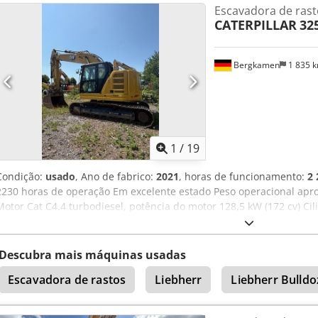
Escavadora de rast
60% de vida útil restante Credpfezrt Amsx Adijf Placas de base co
CATERPILLAR
32
lâmina Motor Mitsubishi com 43 kW Certificação CE Peso de operaçã
Bergkamen
1 835 
1
/
19
Condição:
usado
, Ano de fabrico:
2021
, horas de funcionamento:
2 
2230 horas de operação Em excelente estado Peso operacional aprox
Motor Cat C4.4 turbodiesel, potência do motor 128,5 kW (172 cv) Cil
EU Stage V, tanque de combustível aprox. 313 litros Sistema hidrául
máxima de escavação 6,70 m máx. Ar-condicionado Certificação CE
Descubra mais máquinas usadas
Escavadora de rastos
Liebherr
Liebherr Bulldo