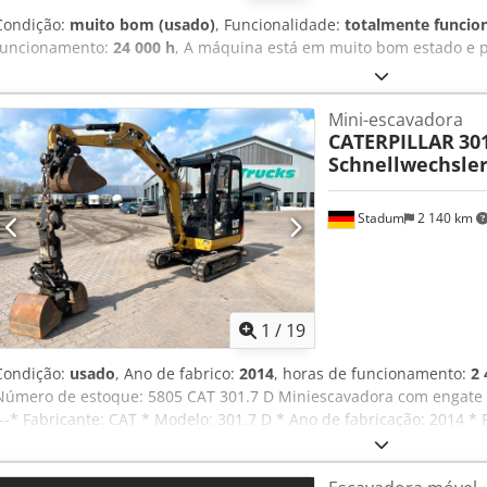
Condição:
muito bom (usado)
, Funcionalidade:
totalmente funcio
funcionamento:
24 000 h
, A máquina está em muito bom estado e p
Mini-escavadora
CATERPILLAR
301
Schnellwechsler 
Stadum
2 140 km
1
/
19
Condição:
usado
, Ano de fabrico:
2014
, horas de funcionamento:
2 
Número de estoque: 5805 CAT 301.7 D Miniescavadora com engate rá
---* Fabricante: CAT * Modelo: 301.7 D * Ano de fabricação: 2014 * 
conexões hidráulicas adicionais para garra * chassi telescópico hid
cabine fechada * lâmina niveladora extensível * 4 faróis de trabal