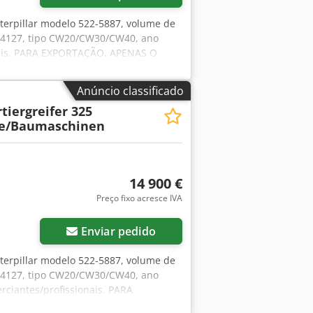
Caterpillar modelo 522-5887, volume de
26-4127, tipo CW20/CW30/CW40, ano
onais. PARA EXPORTAÇÃO, APENAS O
 FORNECIDAS SEM GARANTIA,
ições Gerais (consulte o Impressum)
Anúncio classificado
as pro forma, pedidos e negociações de
tiergreifer 325
te/Baumaschinen
14 900 €
Preço fixo acresce IVA
Enviar pedido
Caterpillar modelo 522-5887, volume de
26-4127, tipo CW20/CW30/CW40, ano
rciantes/profissionais. PARA
AS AS INFORMAÇÕES SÃO FORNECIDAS