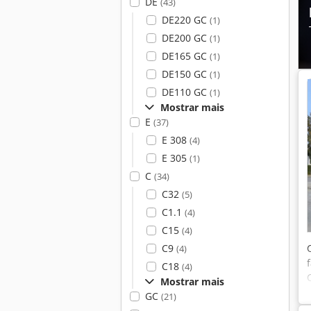
DE
(43)
DE220 GC
(1)
DE200 GC
(1)
DE165 GC
(1)
DE150 GC
(1)
DE110 GC
(1)
Mostrar mais
E
(37)
E 308
(4)
E 305
(1)
C
(34)
C32
(5)
C1.1
(4)
C15
(4)
C9
(4)
C18
(4)
Mostrar mais
GC
(21)