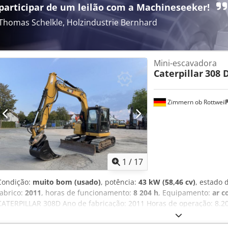
participar de um leilão com a Machineseeker!
Thomas Schelkle, Holzindustrie Bernhard
Mini-escavadora
Caterpillar
308 
Zimmern ob Rottweil
1
/
17
Condição:
muito bom (usado)
, potência:
43 kW (58,46 cv)
, estado 
fabrico:
2011
, horas de funcionamento:
8 204 h
, Equipamento:
ar c
CATERPILLAR 308D Ano de fabricação: 2011 Horas de operação: 8.2
condicionado Rádio Braço mono Comprimento do braço: 2,20 m Circu
tesoura Engate rápido OQ45 1 concha – 750 mm de largura Sistem