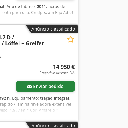
nal
, Ano de fabrico:
2011
, horas de
ronta para uso. Crsdpfszam Efjx Adief
Anúncio classificado
.7 D /
/ Löffel + Greifer
14 950 €
Preço fixo acresce IVA
Enviar pedido
492 h
, Equipamento:
tração integral
,
pido / lâmina niveladora extensível -
Peso: 1.977 kg * Cor: Amarelo *
ráulico * concha de valeta de 40 cm *
ho * sistema de engate rápido Csdpfey
Anúncio classificado