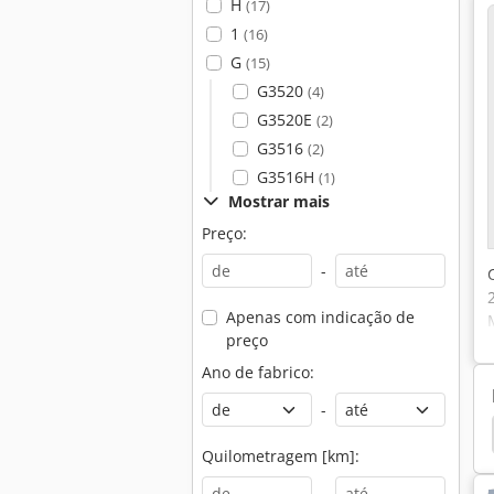
H
(17)
1
(16)
G
(15)
G3520
(4)
G3520E
(2)
G3516
(2)
G3516H
(1)
Mostrar mais
Preço:
-
Apenas com indicação de
preço
Ano de fabrico:
-
Caterpillar 236
Caterpillar 235
Caterpillar 229
Quilometragem [km]:
-