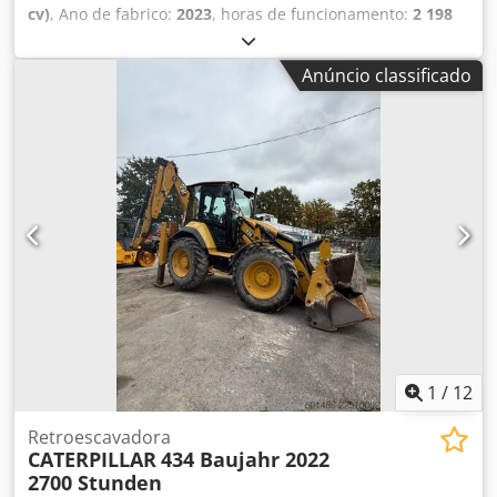
cv)
, Ano de fabrico:
2023
, horas de funcionamento:
2 198
h
, Equipamento:
ar condicionado, cabina
, CATERPILLAR
M317-07B Ano de fabricação: 2023 Horas de operação:
Anúncio classificado
2.198 h Dksdpfeyi Tp Nox Afajr Cabine fechada Ar-
condicionado Rádio Câmera traseira e lateral Lança
ajustável Braço: 2,50 m Com tubulação completa (martelo,
garra, tesoura) Acoplador rápido OQ70/55 1 x balde
Sistema de lubrificação central Tamanho do pneu: 10.00-
20 aprox. 40% restante Suporte de lâmina Motor com 112
kW CE Peso operacional: 18,4 t.
1
/
12
Retroescavadora
CATERPILLAR
434 Baujahr 2022
2700 Stunden