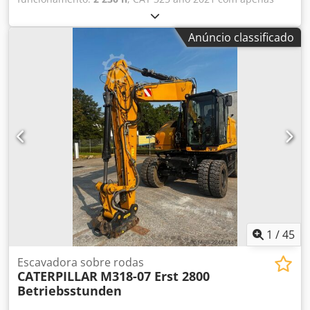
2230 horas de operação Em excelente estado Dsdpfx Aszg
S Abefaokr Peso operacional aprox. 28.500 kg Motor Cat
Anúncio classificado
C4.4 turbodiesel, potência do motor 128,5 kW (172 cv)
Cilindrada 4,4 litros, norma de emissões EU Stage V,
tanque de combustível aprox. 313 litros Sistema hidráulico
aprox. 230 litros Profundidade máxima de escavação 6,70
m máx. Ar-condicionado Certificação CE
1
/
45
Escavadora sobre rodas
CATERPILLAR
M318-07 Erst 2800
Betriebsstunden