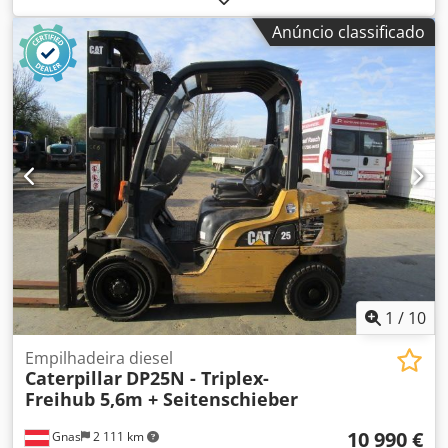
funcionamento:
9 880 h
, * Ano de fabrico: 2009
Anúncio classificado
(reconstrução certificada) Djdpfezm Hl Rsx Afaskr * 9.880
horas * Motor Cat 3412 DI V12 (760 cv / 567 kW) * Carga
útil: 60 toneladas * Peso em vazio: 42.000 kg * Peso bruto
admissível: 102.000 kg * Capacidade: 39,3 m³ * Em
excelente estado
1
/
10
Empilhadeira diesel
Caterpillar
DP25N - Triplex-
Freihub 5,6m + Seitenschieber
10 990 €
Gnas
2 111 km