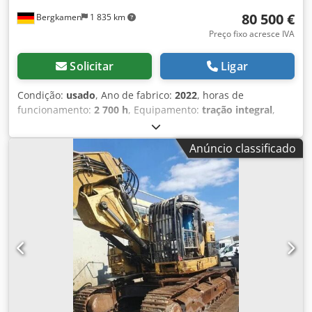
80 500 €
Bergkamen
1 835 km
Preço fixo acresce IVA
Solicitar
Ligar
Condição:
usado
, Ano de fabrico:
2022
, horas de
funcionamento:
2 700 h
, Equipamento:
tração integral
,
Caterpillar 434 Retroescavadora Dksdpfx Aezr Tqwjfaor
2.700 horas * Número do modelo: 434 * Ano de fabrico:
Anúncio classificado
2022 * Peso operacional: 9.520 kg * Excelente estado