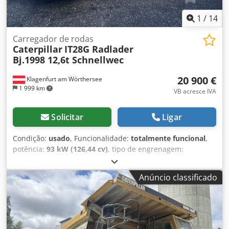
1
/
14
Carregador de rodas
Caterpillar
IT28G Radlader
Bj.1998 12,6t Schnellwec
20 900 €
Klagenfurt am Wörthersee
1 999 km
VB acresce IVA
Solicitar
Ligar
Condição:
usado
, Funcionalidade:
totalmente funcional
,
potência:
93 kW (126,44 cv)
, tipo de engrenagem:
automático
, tipo de combustível:
diesel
, peso em vazio:
12 600 kg
, peso operacional:
12 600 kg
, configuração de
Anúncio classificado
eixo:
4x4
, primeira matrícula:
10/1998
, Ano de fabrico:
1998
, horas de funcionamento:
17 762 h
, combustível:
diesel
, Equipamento:
garfos para paletes, tração integral
,
CARREGADEIRA DE RODAS CATERPILLAR IT28G Dkodpfx Aji
Tmhpefajr Sistema de engate rápido! Garfo para paletes