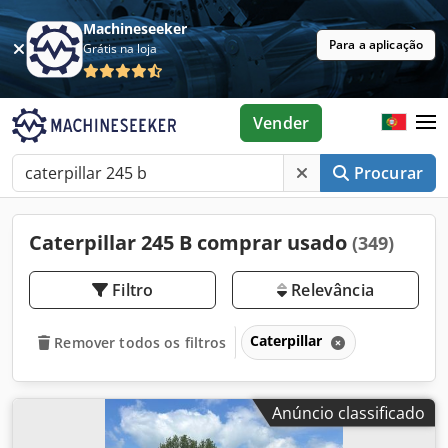
Machineseeker
Para a aplicação
Grátis na loja
Vender
Procurar
Caterpillar 245 B comprar usado
(349)
Filtro
Relevância
Caterpillar
Remover todos os filtros
Anúncio classificado