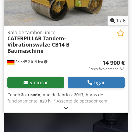
1
/
6
Rolo de tambor único
CATERPILLAR
Tandem-
Vibrationswalze CB14 B
Baumaschine
14 900 €
Peine
2 019 km
Preço fixo acresce IVA
Solicitar
Ligar
Condição:
usado
, Ano de fabrico:
2013
, horas de
funcionamento:
820 h
, * Assento do operador com
suspensão Djdpfx Afsmczgkeaokr * Gancho de manobra ---
-Estrutura: Motor: Kohler 3 cilindros diesel, 16,8 kW,
transmissão hidrostática, largura das bandas 900 mm,
proteção anticapotamento rebatível Venda apenas para
comerciantes/profissionais. PARA EXPORTAÇÃO, SOMENTE