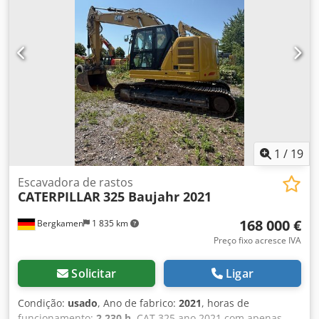
• 11.600 horas de serviço • Largura da esteira: 600 mm •
Inclui 1 concha para escavação de 1,3 m³ e 1 escarificador •
Profundidade de escavação: aprox. 7 m Dkjdpewmpcujfx
Afaor • Peso vazio: 43.500 kg - Máquina alemã! -
Operacional! - Toda a manutenção realizada por Zeppelin /
Caterpillar Sujeito a erros e venda prévia! = Mais
informações = Ano de fabricação: 2013 Danos: nenhum
1
/
19
Escavadora de rastos
CATERPILLAR
325 Baujahr 2021
168 000 €
Bergkamen
1 835 km
Preço fixo acresce IVA
Solicitar
Ligar
Condição:
usado
, Ano de fabrico:
2021
, horas de
funcionamento:
2 230 h
, CAT 325 ano 2021 com apenas