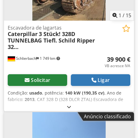
1
/
15
Escavadora de lagartas
Caterpillar
3 Stück! 328D
TUNNELBAG Tiefl. Schild Ripper
32...
39 900 €
Schlierbach
1 749 km
VB acresce IVA
Solicitar
Ligar
Condição:
usado
, potência:
140 kW (190,35 cv)
, Ano de
fabrico:
2013
, CAT 328 D (328 DLCR ZTAL) Escavadora de
túneis Muitas peças adicionais disponíveis mediante custo
extra, por exemplo, uma superestrutura completa, etc.!! •
Anúncio classificado
Potência: 140 kW (190 CV) • Lança articulada/deslocável
para trabalhos em túneis • Sistema de engate rápido •
Suporte de lâmina • Ar condicionado • Versão de raio curto