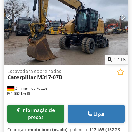
centralizada Tamanho dos pneus: 10.00-20, aprox. 30%
restante Suporte de lâmina Motor de 129kW CE Peso
operacional: 19 ton
1
/
18
Escavadora sobre rodas
Caterpillar
M317-07B
Zimmern ob Rottweil
1 662 km
Informação de
Ligar
preços
Condição:
muito bom (usado)
, potência:
112 kW (152,28