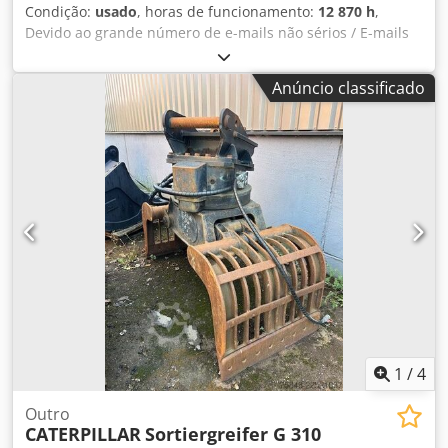
Condição:
usado
, horas de funcionamento:
12 870 h
,
Devido ao grande número de e-mails não sérios / E-mails
não serão respondidos WhatsApp Máquina alemã Pronta
para uso Pronta para circular Largura = 4 m / Altura da
Anúncio classificado
cabine 3,75 m Dkedpfowt Ip Tex Afaer "SUJEITO A ERROS,
ERROS DE ESCRITA E VENDA INTERMEDIÁRIA"
1
/
4
Outro
CATERPILLAR
Sortiergreifer G 310