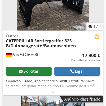
1
/
4
Outros
CATERPILLAR
Sortiergreifer 325
B/D Anbaugeräte/Baumaschinen
17 900 €
Peine
2 019 km
Preço fixo acresce IVA
Solicitar
Ligar
Condição:
usado
, Ano de fabrico:
2018
, Estrutura: Garra
seletora Caterpillar modelo 522-5887, volume de 0,9 m³,
ano 2018, peso: 2.073 kg. Placa de identificação modelo
226-4127, tipo CW20/CW30/CW40, ano 2018, peso: 141,2
Anúncio classificado
kg. Venda somente para comerciantes/profissionais. PARA
EXPORTAÇÃO, APENAS O PREÇO LÍQUIDO DEVE SER