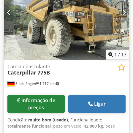
disponível por um valor adicional. 17.762 horas de
operação Peso operacional: 12.600 kg Potência: 93 kW
Número do produto: 9AR00289 Tecnicamente em bom
estado! Tel. 44
1
/
17
Camião basculante
Caterpillar
775B
Sindelfingen
1 717 km
Informação de
Ligar
preços
Condição:
muito bom (usado)
, Funcionalidade:
totalmente funcional
, peso em vazio:
42 000 kg
, peso
total:
102 000 kg
, Ano de fabrico:
2009
, horas de