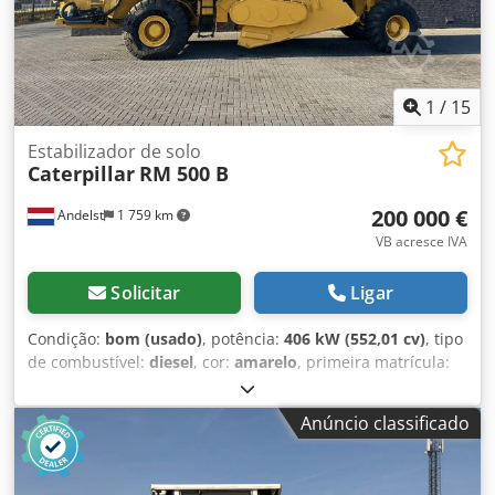
1
/
15
Estabilizador de solo
Caterpillar
RM 500 B
200 000 €
Andelst
1 759 km
VB acresce IVA
Solicitar
Ligar
Condição:
bom (usado)
, potência:
406 kW (552,01 cv)
, tipo
de combustível:
diesel
, cor:
amarelo
, primeira matrícula:
01/2017
, Ano de fabrico:
2017
, horas de funcionamento:
7 500 h
, Propulsão: roda Número de cilindros: 6 Peso em
Anúncio classificado
vazio: 29.500 kg Estado técnico: bom Estado visual: bom
Ano de primeira utilização: 2017 Fabricante: CATERPILLAR
Modelo: RM-500B Horas: 7.500 Número de série: