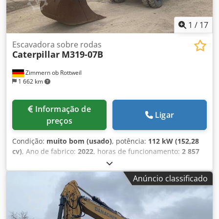
1
/
17
Escavadora sobre rodas
Caterpillar
M319-07B
Zimmern ob Rottweil
1 662 km
Informação de
Ligar
preços
Condição:
muito bom (usado)
, potência:
112 kW (152,28
cv)
, Ano de fabrico:
2022
, horas de funcionamento:
2 857
h
, Equipamento:
ar condicionado
, CATERPILLAR M319-07B
Ano de fabricação 2022 Horas de operação: 2.857 h Cabine
Anúncio classificado
fechada Ar condicionado Djdpfeyin Dbsx Afaekr Rádio
Câmera traseira e lateral Lança ajustável Braço: 2,50m
Totalmente tubulado (martelo, garra, tesoura) Engate
rápido OQ70/55 1 x balde Sistema de lubrificação