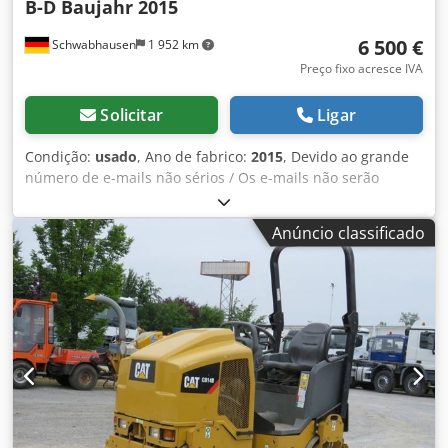
B-D Baujahr 2015
6 500 €
Schwabhausen
1 952 km
Preço fixo acresce IVA
Solicitar
Ligar
Condição:
usado
, Ano de fabrico:
2015
, Devido ao grande
número de e-mails não sérios / Os e-mails não serão
respondidos Djdeztlhqjpfx Afaekr WhatsApp "SALVO
ERROS, DIGITAIS E VENDA INTERMEDIÁRIA"
Anúncio classificado