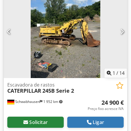
1
/
14
Escavadora de rastos
CATERPILLAR
245B Serie 2
24 900 €
Schwabhausen
1 952 km
Preço fixo acresce IVA
Solicitar
Ligar