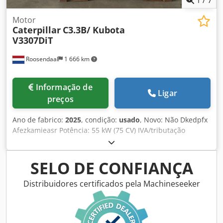
Motor
Caterpillar
C3.3B/ Kubota
V3307DiT
Roosendaal
1 666 km
Informação de
Ligar
preços
Ano de fabrico:
2025
, condição:
usado
, Novo: Não Dkedpfx
Afezkamieasr Potência: 55 kW (75 CV) IVA/tributação
diferencial: IVA dedutível
SELO DE CONFIANÇA
Distribuidores certificados pela Machineseeker