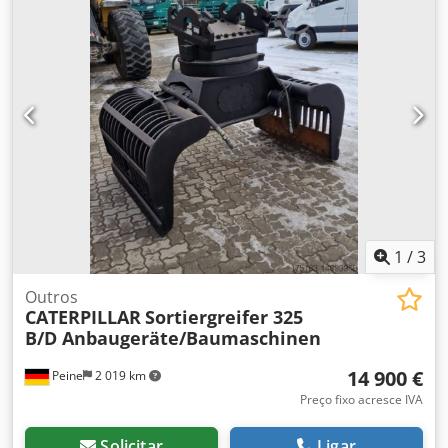
PAGO!!!!! TODAS AS INFORMAÇÕES SÃO FORNECIDAS SEM
GARANTIA, INCLUINDO EQUIPAMENTOS E ACESSÓRIOS. Os
nossos Termos e Condições Gerais (consulte o Impressum)
constituem a base de todos os contratos de compra,
faturas, faturas pro forma, pedidos e negociações de
venda. Dedpfjqw S D Tsx Afaskr
1
/
3
Outros
CATERPILLAR
Sortiergreifer 325
B/D Anbaugeräte/Baumaschinen
14 900 €
Peine
2 019 km
Preço fixo acresce IVA
Solicitar
Ligar