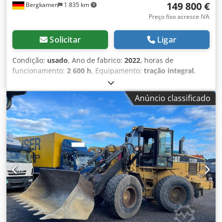
149 800 €
Bergkamen
1 835 km
Preço fixo acresce IVA
Solicitar
Ligar
Condição:
usado
, Ano de fabrico:
2022
, horas de
funcionamento:
2 600 h
, Equipamento:
tração integral
,
Caterpillar M318 Motor? Motor: Cat C4.4 ? Potência (ISO
14396): 129 kW / aprox. 176 cv ? Cilindrada: 4,4 l ?
Anúncio classificado
Cilindros: 4 ? Emissão: EU Stage V Desempenho Velocidade
máxima: até aprox. 35 km/h * Tração: transmissão
hidrostática * Direção: tração nas quatro rodas com eixo
oscilante Tanque & Hidráulica Tanque de combustível:
aprox. 350 litros * Sistema hidráulico: hidráulica load-
sensing com vários circuitos auxiliares para implementos
Dedpezqx Rtjfx Afaskr Ar-condicionado Apenas 2600 horas
de operação e em estado muito bom