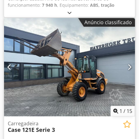
funcionamento:
7 940 h
, Equipamento:
ABS, tração
integral
, EXCAVADORA MÓVEL CASE Tipo: WX165
(Escavadora Hidráulica) Número de aprovação do tipo:
Anúncio classificado
N211 Fabricante do motor: Case Potência do motor: 105 kW
Horas de operação: 7940 h Peso bruto autorizado: 18000 kg
Comprimento para transporte: 8,19 m Crjdpozripcsfx Aizof
Largura para transporte: 1,91 m Altura para transporte:
2,89 m Cor: Amarelo - Controlo por joystick - Lâmina de
nivelamento - Câmara Teremos todo o prazer em ajudá-lo
também na área de financiamento/leasing, com o apoio
dos nossos parceiros. Todos os dados sujeitos a alterações
sem aviso prévio. Salvo erro e omissões.
1
/
15
Carregadeira
Case
121E Serie 3