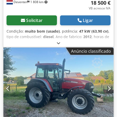
18 500 €
Deventer
1 808 km
VB acresce IVA
Solicitar
Ligar
Condição:
muito bom (usado)
, potência:
47 kW (63,90 cv)
,
tipo de combustível:
diesel
, Ano de fabrico:
2012
, horas de
funcionamento:
1 060 h
, = Outras opções e acessórios = -
Controlo com 2 pedais - Cabina fechada = Observações =
Anúncio classificado
CASE 121E Série 3 – Ano de fabrico: 2012 – 1.060 horas de
funcionamento Retroescavadora CASE 121E Série 3, ano de
fabrico: 2012. A máquina está em bom estado e tem
apenas 1.060 horas de funcionamento. A máquina está em
bom estado, tanto a nível técnico como estético. É
adequada para diversas áreas de aplicação e está pronta
para uso imediato. Características: * Ano de fabrico: 2012
* Apenas 1.060 horas de funcionamento * Bom estado
técnico e estético * Pronta para uso imediato Para mais
informações ou para agendar uma visita, entre em
contacto connosco. Crjdpfx Aiszrd Uaezjf = Informações
adicionais = Ano de fabrico: 2012 Peso em vazio: 5.800 kg