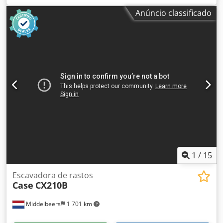
elevação: 4,2 t Potência: 107 kW Cjdpfx Ajw Nq Ngsizerf
Anúncio classificado
Engate traseiro Joystick Ar condicionado Transmissão 4x4
Tudo funcional, sem folgas. Balde novo
1
/
15
Escavadora de rastos
Case
CX210B
Middelbeers
1 701 km