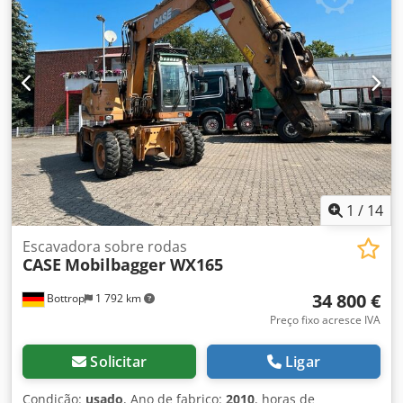
Instalação completa para ferramentas (martelo, pinça,
tesoura) Engate rápido OQ80 1 concha – 800 mm de
largura Crsdpfx Aszp Rm Reizjf 1 pinça – funcional,
necessita de reparação Conjunto de esteiras com
aproximadamente 70% de vida útil restante Placas de base
com 600 mm de largura Motor Isuzu com 202 kW
Certificação CE Dimensões para transporte: 10,8 x 3 x 3,40
m Peso operacional: 35,5 toneladas.
1
/
14
Escavadora sobre rodas
CASE
Mobilbagger WX165
34 800 €
Bottrop
1 792 km
Preço fixo acresce IVA
Solicitar
Ligar
Condição:
usado
, Ano de fabrico:
2010
, horas de