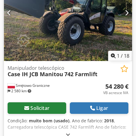
nesse local. Esta oferta refere-se exclusivamente ao item
descrito. Outros itens eventualmente visíveis nas imagens
podem pertencer a outra oferta. Reservamo-nos o direito
de corrigir possíveis erros. Número de inventário: 2926-26
1
/
18
Manipulador telescópico
Case IH JCB Manitou
742 Farmlift
54 280 €
Smętowo Graniczne
2 580 km
VB acresce IVA
Solicitar
Ligar
Condição:
muito bom (usado)
, Ano de fabrico:
2018
,
Carregadora telescópica CASE 742 Farmlift Ano de fabrico:
2018 4800 horas Alcance do braço: 7 m Capacidade de