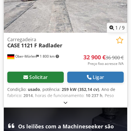
1
/
9
Carregadeira
CASE
1121 F Radlader
32 900 €
Ober-Mörlen
1 800 km
36 900 €
Preço fixo acresce IVA
Solicitar
Ligar
Condição:
usado
, potência:
259 kW (352,14 cv)
, Ano de
fabrico:
2014
, horas de funcionamento:
10 237 h
, Peso
vazio: 27.024 kg Entre em contato com Emal Jaweed para
mais informações. Carregadeira de rodas / Wheel Loader,
Case 1121F, ano de fabricação 2014, horas de operação:
10.237 h, comprimento: 8.960 mm, largura: 2.990 mm,
Os leilões com a Machineseeker são
altura: 3.570 mm, peso bruto máximo autorizado: 27.024