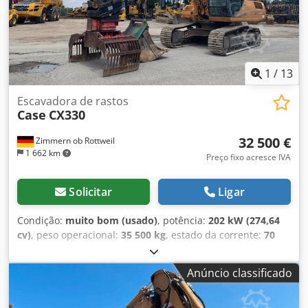
1
/
13
Escavadora de rastos
Case
CX330
32 500 €
Zimmern ob Rottweil
1 662 km
Preço fixo acresce IVA
Solicitar
Ligar
Condição:
muito bom (usado)
, potência:
202 kW (274,64
cv)
, peso operacional:
35 500 kg
, estado da corrente:
70
percentagem
, Ano de fabrico:
2006
, horas de
funcionamento:
9 139 h
, Equipamento:
ar condicionado
,
Anúncio classificado
CASE CX330 Ano de fabricação: 2006 Horas de operação:
9.139 horas Cabine fechada Ar condicionado Rádio
Sistema de lubrificação central Braço padrão Lança: 3,30 m