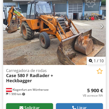
1
/
10
Carregadora de rodas
Case 580 F Radlader +
Heckbagger
5 900 €
Klagenfurt am Wörthersee
1 999 km
VB acresce IVA
Solicitar
Ligar