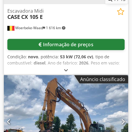
Escavadora Midi
CASE
CX 105 E
Moerbeke-Waas
1 616 km
Informação de preços
Condição:
novo
, potência:
53 kW (72,06 cv)
, tipo de
combustível:
diesel
, Ano de fabrico:
2026
, Peso em vazio:
9.780 kg Crjdpfezrrw Asx Aizef Para obter mais
informações, entre em contato com a equipe de vendas da
Anúncio classificado
KEY-TEC.