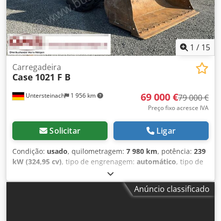
1
/
15
Carregadeira
Case
1021 F B
69 000 €
Untersteinach
1 956 km
79 000 €
Preço fixo acresce IVA
Solicitar
Ligar
Condição:
usado
, quilometragem:
7 980 km
, potência:
239
kW (324,95 cv)
, tipo de engrenagem:
automático
, tipo de
combustível:
diesel
, cor:
amarelo
, primeira matrícula:
01/2013
, Ano de fabrico:
2013
, Equipamento:
ar
Anúncio classificado
condicionado
, = Mais opções e acessórios = - Ar-
condicionado - Rádio - Direção hidráulica - Para-sol =
Observações = +++Peso: 24.000 kg Km/h+++ +++4x4+++