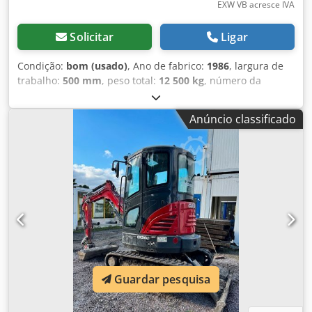
EXW VB acresce IVA
Solicitar
Ligar
Condição:
bom (usado)
, Ano de fabrico:
1986
, largura de
trabalho:
500 mm
, peso total:
12 500 kg
, número da
máquina/veículo:
017128
, Fluxo axial CASE IH 1660 Marca:
Case IH Modelo: 1660 Ano: 1987 Horário de
Anúncio classificado
funcionamento: 3.300 horas Crodpovr Dxpsfx Aizef Largura
da seção: 5,00 m Vários tipos de equipamentos: picador de
palha, espalhador de palha
Guardar pesquisa