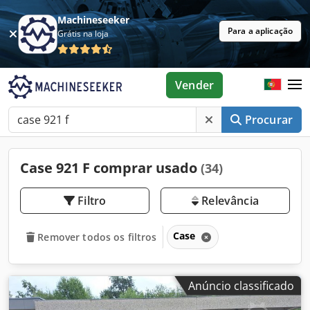
Machineseeker
Para a aplicação
Grátis na loja
Vender
Procurar
Case 921 F comprar usado
(34)
Filtro
Relevância
Case
Remover todos os filtros
Anúncio classificado