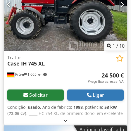
1
/
10
Trator
Case IH
745 XL
24 500 €
Prüm
1 665 km
Preço fixo acresce IVA
Solicitar
Ligar
Condição:
usado
, Ano de fabrico:
1988
, potência:
53 kW
(72,06 cv)
, _____IHC 754 XL, de primeiro dono, em excelente
estado. Horas de utilização: aproximadamente 8.600. Ano
de fabricação: 1988. Elevação dianteira. Tomada de força
Anúncio classificado