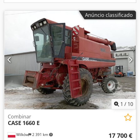
Anúncio classificado
1
/
10
Combinar
CASE
1660 E
17 700 €
Wilków
2 391 km