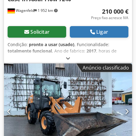
210 000 €
Wagenfeld
1 952 km
Preço fixo acresce IVA
Solicitar
Ligar
Condição:
pronto a usar (usado)
, Funcionalidade:
totalmente funcional
, Ano de fabrico:
2017
, horas de
funcionamento:
1 706 h
, potência:
366 kW (497,62 cv)
, tipo
de combustível:
diesel
, velocidade máxima:
30 km/h
,
Anúncio classificado
primeira matrícula:
07/2017
, próxima inspeção (TÜV):
07/2026
, tamanho do pneu traseiro:
500/85 R24
, número
da máquina/veículo:
YHG233775
, Equipamento:
acoplamento de reboque, ar condicionado, cabina,
cortador de colza, iluminação
, Em nome de um titular
autorizado, oferecemos o seguinte artigo usado para
venda: Colheitadeira Case-IH AF 7240 com rotor ST Número
de chassis: YHG233775 Rotor ST longitudinal Versão de 30
km/h 6 cilindros Potência: 366 kW (497 cv) Rodas
dianteiras: esteira de borracha suspensa 610mm Rodas
traseiras: 500/85 R24 Pacote de faróis de trabalho HID