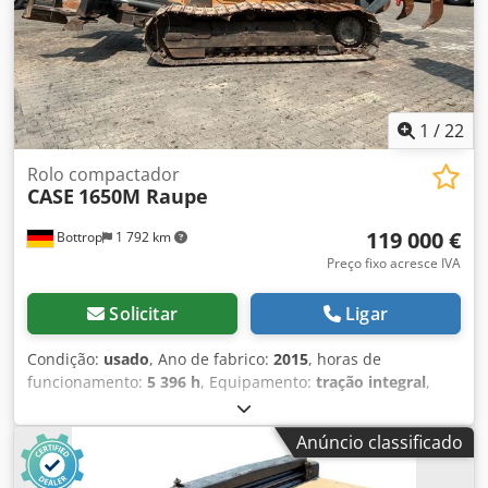
Samson Capacidade do tanque: 8000 L Bomba de alta
pressão: 2 x HPP Capacidade alta pressão: 122 l/min - 130
bar Bomba de vácuo: Samson Controle remoto: ?
1
/
22
Rolo compactador
CASE
1650M Raupe
119 000 €
Bottrop
1 792 km
Preço fixo acresce IVA
Solicitar
Ligar
Condição:
usado
, Ano de fabrico:
2015
, horas de
funcionamento:
5 396 h
, Equipamento:
tração integral
,
CASE de esteiras Tipo: 1650M Peso operacional: 19.200 kg
Potência: 122 kW Horas de trabalho: 5.396 Equipamentos: -
Anúncio classificado
Banco aquecido - Ar-condicionado - Rádio - Ripper traseiro
com 3 dentes - Dispositivos e grades de proteção frontal