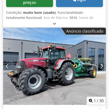
preços
Condição:
muito bom (usado)
, Funcionalidade:
totalmente funcional
, Ano de fabrico:
2016
, horas de
funcionamento:
11 500 h
, * 11.500 horas * Peso
operacional 15.700 kg * Potência do motor 77 kW Crsdpfx
Anúncio classificado
Aoy Rm H Eoizsf * Roadliner * Engate rápido hidráulico *
Ar condicionado
1
/
30