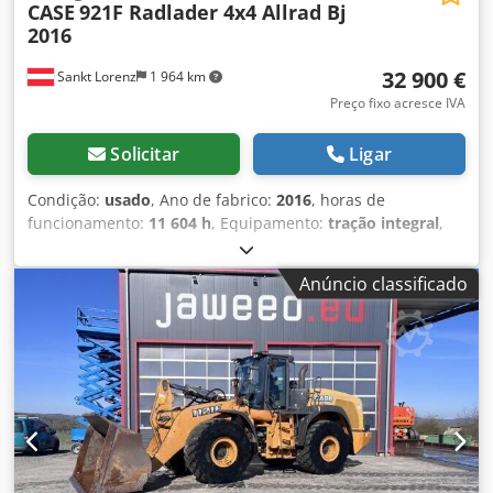
CASE
921F Radlader 4x4 Allrad Bj
2016
32 900 €
Sankt Lorenz
1 964 km
Preço fixo acresce IVA
Solicitar
Ligar
Condição:
usado
, Ano de fabrico:
2016
, horas de
funcionamento:
11 604 h
, Equipamento:
tração integral
,
ligar (Contato · Telefone · Telemóvel · WhatsApp) Crjdpfskq
Amfox Aizof * Case 921F pá carregadora 4x4 tração total *
Anúncio classificado
Aquecimento / Ar condicionado * Ano de fabrico: 2016 * Nº
de chassis: FNH921F1NGHE12139 * Kw: 190 * Peso próprio:
19.680 kg * Peso bruto: 21.600 kg * Horas: 11.604 * 3
unidades disponíveis * Preço sob consulta * Todas as
informações sem garantia