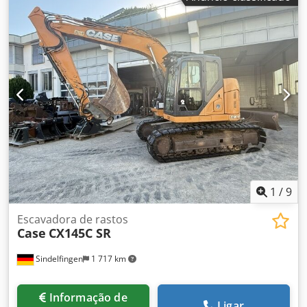
dianteira. Caixa de velocidades de 30 km/h. Preço:
24.500,00 euros, sem IVA. Localização: [informação
ausente]. Crsdpszdmutofx Aizof
1
/
9
Escavadora de rastos
Case
CX145C SR
Sindelfingen
1 717 km
Informação de
Ligar