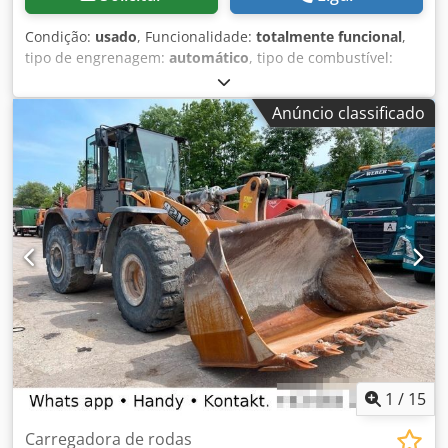
Condição:
usado
, Funcionalidade:
totalmente funcional
,
tipo de engrenagem:
automático
, tipo de combustível:
diesel
, peso operacional:
7 500 kg
, configuração de eixo:
4x2
, primeira matrícula:
10/1977
, Ano de fabrico:
1977
,
Anúncio classificado
Equipamento:
hidráulica
, Tecnicamente em perfeito
estado Csdpfx Aot S Idreizsrf
1
/
15
Carregadora de rodas