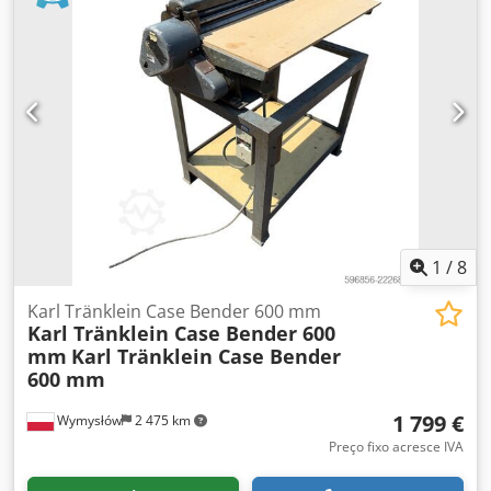
da cabine - Lâmina niveladora (hidraulicamente rebatível)
Crsdpfxezhyrms Aizsf Também oferecemos suporte em
financiamento/arrendamento com nossos parceiros. Todas
as informações são fornecidas sem garantia. Sujeito a
erros e venda intermediária.
1
/
8
Karl Tränklein Case Bender 600 mm
Karl Tränklein Case Bender 600
mm
Karl Tränklein Case Bender
600 mm
1 799 €
Wymysłów
2 475 km
Preço fixo acresce IVA