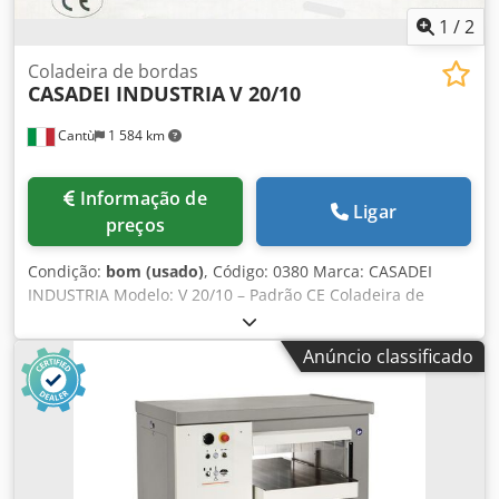
1
/
2
Coladeira de bordas
CASADEI INDUSTRIA
V 20/10
Cantù
1 584 km
Informação de
Ligar
preços
Condição:
bom (usado)
, Código: 0380 Marca: CASADEI
INDUSTRIA Modelo: V 20/10 – Padrão CE Coladeira de
bordas automática para fitas pré-coladas em painéis retos
– Padrão CE Dados técnicos: Avanço automático para
Anúncio classificado
movimentação do painel Corte automático para aparar
bordas frontal e traseira Fresas automáticas – Velocidade
9000 rpm – Diâmetro das fresas 70 mm Z=4 Crjdpsy
Ndymjfx Afwef Espessura do painel mín./máx. mm 10/50
Espessura da fita de bordo em rolo mm 0,4-2,5 Altura
mínima/máxima da fita mm 12/52 Velocidade de avanço