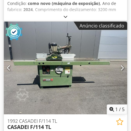
Condição:
como novo (máquina de exposição)
, Ano de
fabrico:
2024
, Comprimento do deslizamento: 3200 mm
Largura de corte no batente de largura: 1350 mm Largura
de corte na cerca de corte transversal: 3200 mm
Anúncio classificado
Profundidade de corte: 200 mm Artilheiro: sim Lâmina de
serra de ajuste em altura: motorizada Lâmina de serra de
ajuste pivotante: motorizada Ajuste da largura de
paragem: manual Ângulo da lâmina de serra de exposição:
digital Visor de altura de corte: digital Paragem da largura
de exposição: escala Mostrar régua de corte: escala
Diâmetro da lâmina de serra: 550mm Velocidades: 3000 /
4000 / 5000 rpm Potência do motor: 7,5 kW Travão motor:
sim / automático Ligação de aspiração: 100mm e 120mm
Credpokuzd Hefx Afwjf Comprimento da máquina:
3600mm Largura da máquina: 2000mm Peso: 1000kg
1
/
5
1992 CASADEI F/114 TL
CASADEI
F/114 TL