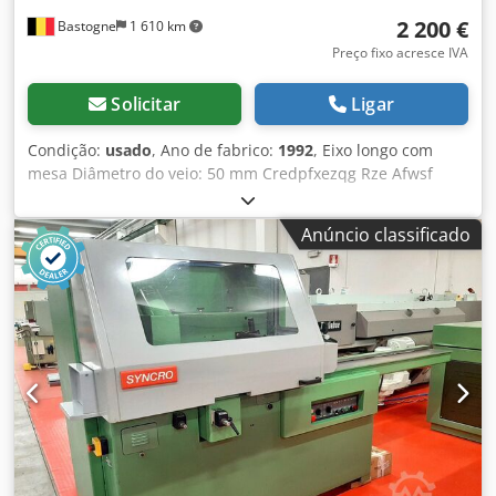
2 200 €
Bastogne
1 610 km
Preço fixo acresce IVA
Solicitar
Ligar
Condição:
usado
, Ano de fabrico:
1992
, Eixo longo com
mesa Diâmetro do veio: 50 mm Credpfxezqg Rze Afwsf
Dispositivo de treino com 3 rolos Peça de fixação do
atuador da transmissão a ser reparada Vendido no estado
Anúncio classificado
em que se encontra