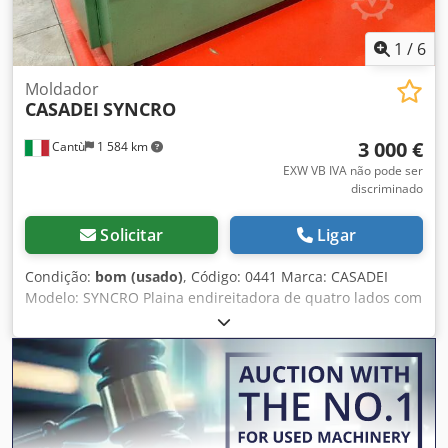
1
/
6
Moldador
CASADEI
SYNCRO
3 000 €
Cantù
1 584 km
EXW VB IVA não pode ser
discriminado
Solicitar
Ligar
Condição:
bom (usado)
, Código: 0441 Marca: CASADEI
Modelo: SYNCRO Plaina endireitadora de quatro lados com
4 fusos para madeira, caixilharia, mobiliário, mobiliário de
jardim, serração e vários Dados técnicos: Base de aço de
uma só peça Largura de trabalho mín/máx mm 20/180
Altura de trabalho mín/máx mm 6/105 Comprimento da
mesa de alimentação mm 2000 Regulação da mesa de
alimentação e do esquadro mm 10 Diâmetro dos fusos mm
35 Velocidade de alimentação 6/12 mt/min Diâmetro da