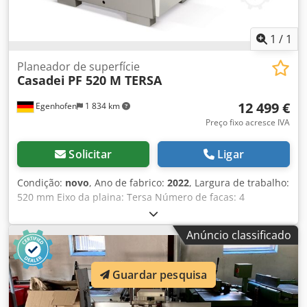
1
/
1
Planeador de superfície
Casadei
PF 520 M TERSA
12 499 €
Egenhofen
1 834 km
Preço fixo acresce IVA
Solicitar
Ligar
Condição:
novo
, Ano de fabrico:
2022
, Largura de trabalho:
520 mm Eixo da plaina: Tersa Número de facas: 4
Comprimento da mesa da plaina: 3000 mm Ajuste da mesa
de aplainamento: motorizado Exibição de remoção de
Anúncio classificado
cavacos: Digital Ângulo de parada da junta ajustável: sim
Potência do motor: 7 kW Conexão de extração: 120 mm
Comprimento da máquina: 3005 mm Cedpfxoiqg Nws
Guardar pesquisa
Afwsrf Largura da máquina: 1460 mm Peso: 870 kg