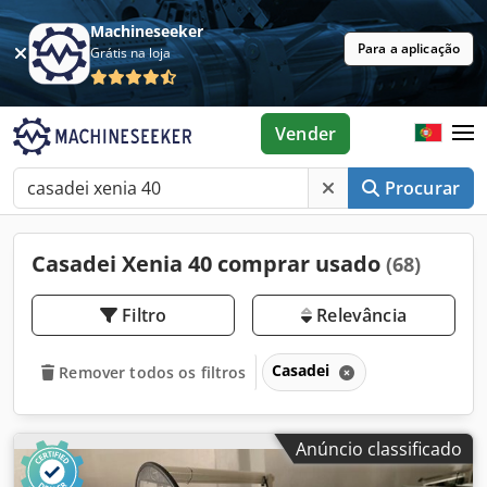
Machineseeker
Para a aplicação
Grátis na loja
Vender
Procurar
Casadei Xenia 40 comprar usado
(68)
Filtro
Relevância
Casadei
Remover todos os filtros
Anúncio classificado