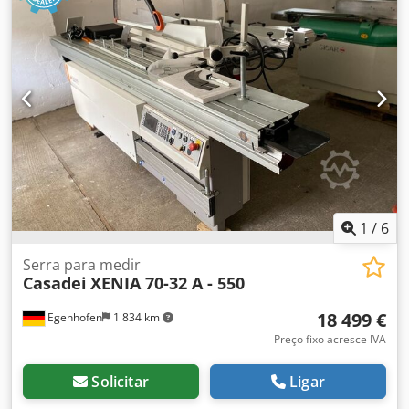
1
/
6
Serra para medir
Casadei
XENIA 70-32 A - 550
18 499 €
Egenhofen
1 834 km
Preço fixo acresce IVA
Solicitar
Ligar