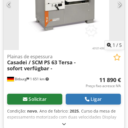
m/min 5 Potência total 4 kW 2 bocais de sucção de
diâmetro 60 mm Dimensões totais: mm 2100 x 700 x 1250
h Peso kg 350
1
/
5
Plainas de espessura
Casadei / SCM
PS 63 Tersa -
sofort verfügbar -
11 890 €
Bitburg
1 651 km
Preço fixo acresce IVA
Solicitar
Ligar
Condição:
novo
, Ano de fabrico:
2025
, Curso da mesa de
espessamento motorizado com duas velocidades Display
numérico para altura de trabalho Tabela de espessuras de