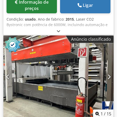
Informação de
Ligar
preços
Condição:
usado
, Ano de fabrico:
2015
, Laser CO2
Bystronic com potência de 6000W, incluindo automação e
sistema de armazenamento. Trocador automático de
paletes Comando CNC Byvision Centragem automática do
Anúncio classificado
bico Dkodpfx Aaozdtyij Rer Tubo de impulso regulado
Limpeza automática do bico Deteção de colisões Unidade
de refrigeração Unidade de filtragem Mais informações e
vídeos disponíveis mediante solicitação. Visita possível por
marcação. Disponível imediatamente. Dimensões de
trabalho: 3000 x 1500 mm Potência do laser: 6000W
Automação (triagem e armazenamento): ASTES4SORT (12
posições) Armazenamento: TRAFO (12 posições de
armazenamento) Horas ligadas: 41643h Horas de corte:
25394h
1
/
15