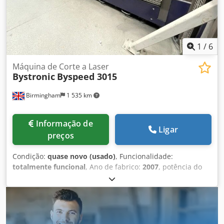
Bystronic uk, que consiste em: Novo turbo 2016 / turbina e
vidraria Nova bomba de vácuo instalada (2022) Entrega,
instalação e formação disponíveis
1
/
6
Máquina de Corte a Laser
Bystronic
Byspeed 3015
Birmingham
1 535 km
Informação de
Ligar
preços
Condição:
quase novo (usado)
, Funcionalidade:
totalmente funcional
, Ano de fabrico:
2007
, potência do
laser:
4 400 W
, Vende-se laser CNC Bystronic Byspeed 3015
de 4,4kw, muito limpo Lasers Bystronic 4.4kw usados para
venda VÍDEO ABAIXO: Byspeed 3015 4.4kw - Sistema de
carregamento no vídeo não incluído Instalado novo/ano:
2007 Fabricante: Bystronic Modelo: Byspeed 3015