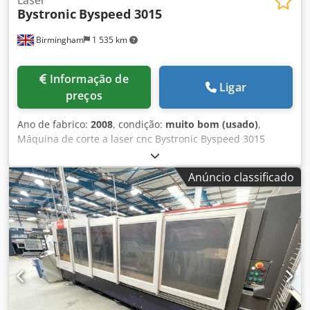
Bystronic
Byspeed 3015
Birmingham
1 535 km
Informação de
Ligar
preços
Ano de fabrico:
2008
, condição:
muito bom (usado)
,
Máquina de corte a laser cnc Bystronic Byspeed 3015
usada, com manutenção completa e bem conservada, para
venda Byspeed 3015 5.2kw - manutenção a cada 6 meses
Anúncio classificado
com a Bystronic sob contrato de serviço Dsdpfjp Eb R Usx
Aa Rskr Instalada nova/ano: 2008 Fabricante: Bystronic
Modelo: Byspeed 3015 Tamanho da folha: 3metros x
1,5metros / 3000mm x 1500mm Potência do laser: 5.2kw /
5200 watt Automatização com Bytrans 3015 para uma
produção "lights out" Carregador e descarregador
automático de chapa Ano: 2008 Estado: bom estado de
funcionamento Informações mais recentes: Remodelação
completa do ressonador há 18 meses efectuada pela