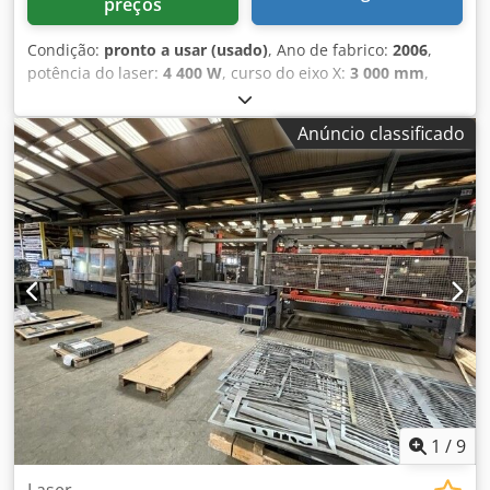
preços
Condição:
pronto a usar (usado)
, Ano de fabrico:
2006
,
potência do laser:
4 400 W
, curso do eixo X:
3 000 mm
,
curso do eixo Y:
1 500 mm
, número de eixos:
3
, Esta
máquina Bystronic BySpeed 3015 de 3 eixos foi fabricada
Anúncio classificado
em 2006. Possui um potente ressonador de CO₂ de 4,4 kW
e pode acomodar chapas com dimensões máximas de
3000 x 1500 mm. A máquina inclui 20 posições de palete
para um funcionamento eficiente. Se procura obter
capacidades de corte a laser de alta qualidade, considere
a máquina de corte a laser de CO₂ Bystronic BySpeed 3015
que temos à venda. Contacte-nos para obter mais
informações. Djdpfxszl D N De Aa Rskr
1
/
9
Laser