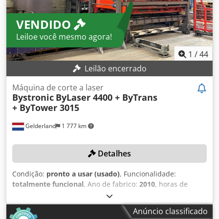
Ressonador Bylaser 4400 Unidade de refrigeração WKL 430
Dsdpfxoyztcho Aa Rskr Venda intermediária, alterações e
VENDIDO
erros reservados!
Leiloe você mesmo agora!
1
/
44
Leilão encerrado
Máquina de corte a laser
Bystronic
ByLaser 4400 + ByTrans
+ ByTower 3015
Gelderland
1 777 km
Detalhes
Condição:
pronto a usar (usado)
, Funcionalidade:
totalmente funcional
, Ano de fabrico:
2010
, horas de
funcionamento:
26 000 h
, número da máquina/veículo:
R1011250
, potência do laser:
4 400 W
, curso do eixo X:
Anúncio classificado
3 000 mm
, curso do eixo Y:
1 500 mm
, curso do eixo Z:
170