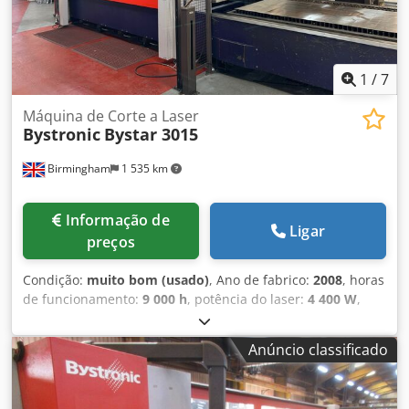
1
/
7
Máquina de Corte a Laser
Bystronic
Bystar 3015
Birmingham
1 535 km
Informação de
Ligar
preços
Condição:
muito bom (usado)
, Ano de fabrico:
2008
, horas
de funcionamento:
9 000 h
, potência do laser:
4 400 W
,
Vende-se Bystronic Bystar 3015 4.4kW muito limpo /
Vende-se laser cnc industrial de base plana Bystronic
Anúncio classificado
ByStar 3015 4.4kW MARCA: BYSTRONIC ANO: 2008
MODELO: ByStar 3015 TIPO DE APLICAÇÃO: CORTE A LASER
LOCALIZAÇÃO: REINO UNIDO TIPO DE MÁQUINA: