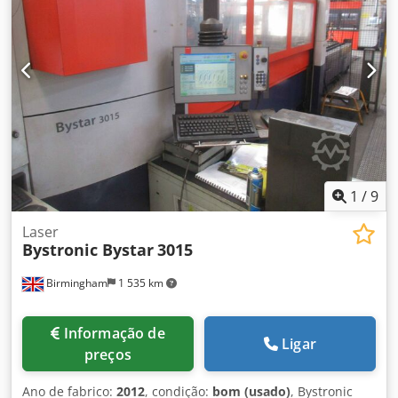
MÁQUINAS DE CORTE A LASER (CO2) Totalmente atendidas
e bem mantidas MARCA DA UNIDADE DE CONTROLO:
BYSTRONIC Informação técnica MARCA: BYSTRONIC
POTÊNCIA DO LASER: 4.4KW / 4400 watts TIPO DE LASER:
LASER CO2 MARCA: BYLASER 4400 MOVIMENTO
MOVIMENTO DO EIXO X: 3000 MM MOVIMENTO DO EIXO Y:
1500 MM Dkjder Hcmropfx Aa Rer Horas da máquina:
Horas de corte: 9,000 EQUIPAMENTO ADICIONAL - PORPOS
- CORTE-CONTROLO - 2 CABEÇAS DE CORTE (5″, 7,5″)
1
/
9
Laser
Bystronic Bystar
3015
Birmingham
1 535 km
Informação de
Ligar
preços
Ano de fabrico:
2012
, condição:
bom (usado)
, Bystronic