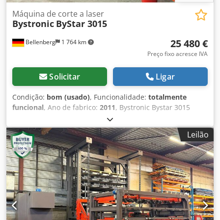
Máquina de corte a laser
Bystronic
ByStar 3015
25 480 €
Bellenberg
1 764 km
Preço fixo acresce IVA
Solicitar
Ligar
Condição:
bom (usado)
, Funcionalidade:
totalmente
funcional
, Ano de fabrico:
2011
, Bystronic Bystar 3015
Laser de bancada plana CO² + Bytrans Cross 3015
(automação de chapas) Meio laser: CO2 Diâmetro do laser:
Leilão
20 mm Potência do laser: 4,4 kW Dimensões da máquina
(C/L/A): 9500/6500/3500 (extração Doldson) Comprimento e
largura da mesa: 3000/1500 Área de corte -x/-y: 3000/1500
Espessura da chapa - aço: 25 mm Espessura da chapa -
inox: 20 mm Espessura da chapa - alumínio: 12 mm Horas
de operação da máquina: 106.367h Horas de operação do
laser (módulo de excitação): 73.725h Horas de operação do
feixe: 50.873h Inclui: Sistema de extração Depro 6-SPRK