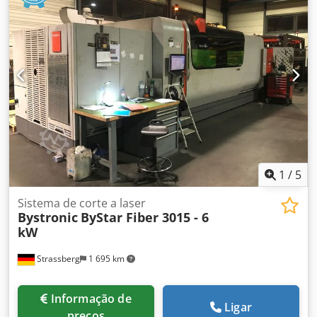
eixo Y: 772 mm Dksdpfxjy D Iklo Aa Rsr Curso do eixo Z: 100
mm Espessura do material ferro: 15 mm Avanços rápidos
X-Y-Z: 100 - 100 m/min Área de trabalho: 1.500 x 3.000 mm
DETALHES DA MÁQUINA Unidade de comando: BySOFT
Fonte do laser: Bylaser 2200 Potência do laser: 2.200 W
Peso: 13.500 kg Horas de funcionamento: 15.000 h
1
/
5
Sistema de corte a laser
Bystronic
ByStar Fiber 3015 - 6
kW
Strassberg
1 695 km
Informação de
Ligar
preços