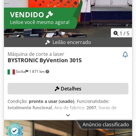
VENDIDO
Leiloe você mesmo agora!
1
/
5
Leilão encerrado
Máquina de corte a laser
BYSTRONIC
ByVention 3015
Sicilia
1 871 km
Detalhes
Condição:
pronto a usar (usado)
, Funcionalidade:
totalmente funcional
, Ano de fabrico:
2007
, horas de
funcionamento:
15 000 h
, modelo de controlador:
BySOFT
,
potência do laser:
2 200 W
, curso do eixo X:
1 562 mm
,
Anúncio classificado
curso do eixo Y:
772 mm
, curso do eixo Z:
100 mm
,
DETALHES TÉCNICOS Curso do eixo X: 1.562 mm Curso do