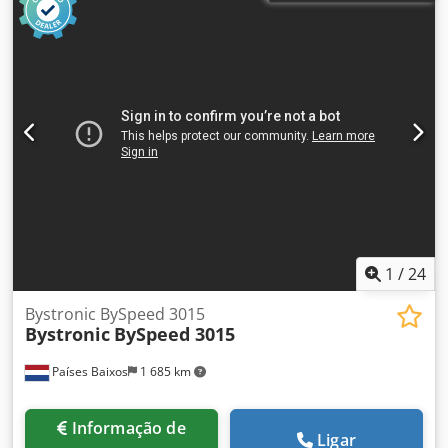
1
/
24
Bystronic BySpeed 3015
Bystronic
BySpeed 3015
Países Baixos
1 685 km
Informação de
Ligar