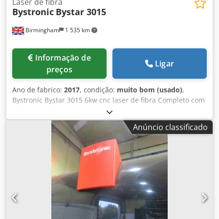
Laser de fibra
Bystronic
Bystar 3015
Birmingham
1 535 km
Informação de
Ligar
preços
Ano de fabrico:
2017
, condição:
muito bom (usado)
,
Bystronic Bystar 3015 6kw cnc laser de fibra Completo com
o sistema de carga/descarga Bytrans ByTrans Extended da
Bystronic Ano 2017 Dkodpfelu E Hqex Aa Rer Horas de
Anúncio classificado
funcionamento - 30.000 (Mantido o interruptor ligado
quando não está a ser utilizado) Horas de corte -5.144 A
manutenção é efectuada anualmente pela Bystronic no
âmbito de um contrato de assistência. Trabalhos recentes:
1 módulo novo 1 cabeça nova Tem mudança automática de
bicos e tem também a câmara para localizar as folhas