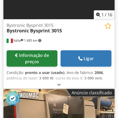
1
/
16
Bystronic Bysprint 3015
Bystronic
Bysprint 3015
Itália
1 685 km
Informação de
Ligar
preços
Condição:
pronto a usar (usado)
, Ano de fabrico:
2006
,
potência do laser:
3 000 W
, curso do eixo X:
3 000 mm
,
curso do eixo Y:
1 500 mm
, número de eixos:
3
, Esta
máquina de corte a laser de CO₂ Bystronic Bysprint 3015
Anúncio classificado
de 3 eixos foi fabricada em 2006. Possui uma área de
trabalho de 3 000 × 1 500 mm e inclui um sistema
automático de troca de mesas e duas cabeças de corte. A
máquina tem uma capacidade máxima de corte de 12 mm
para aço inoxidável e de 20 mm para aço macio. Se