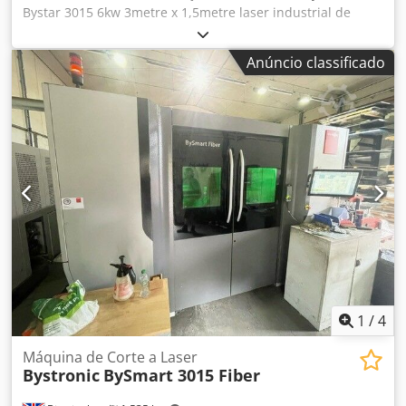
Bystar 3015 6kw 3metre x 1,5metre laser industrial de
cama plana cnc para venda Moderno C02 Bystronic laser
para venda Bystronic Bystar 3015 de alta potência
Anúncio classificado
Potência: 6kw / 6000 watt / Bylaser 6000 Área de corte:
3metre x 1500mm Djdpehu Rz Uofx Aa Rokr Ano / novo:
2012 Totalmente atendido com a Bystronic United
Kingdom Completo com braço de carregamento de folha
de carga Byload Cabeças de corte: 5 polegadas e 7,5
polegadas Como na foto, uma amostra de 25mm de
espessura de corte em aço macio neste potente laser.
Ideal para cortar aço inoxidável grosso, aço macio e
alumínio
1
/
4
Máquina de Corte a Laser
Bystronic
BySmart 3015 Fiber