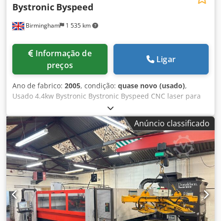
Bystronic
Byspeed
Birmingham
1 535 km
Informação de
Ligar
preços
Ano de fabrico:
2005
, condição:
quase novo (usado)
,
Usado 4.4kw Bystronic Bystronic Byspeed CNC laser para
venda Lasers Bystronic 4.4kw usados para venda VÍDEO
ABAIXO: Byspeed 3015 4.4kw Instalado novo/ano: 2005
Anúncio classificado
Fabricante: Bystronic Modelo: Byspeed 3015 Tamanho da
folha: 3metro x 1,5metro / 3000mm x 1500mm Potência do
laser: 4,4kw / 4400 watt Automação n/a Ano: 2005
Condição: bom estado de funcionamento Opções
Incluídas: Bypos foco automático CutControl 2 cabeças de
corte Ferramentas e acessórios Colector de pó Torit
Djdpfoibigaex Aa Rskr Entrega, instalação e propinas
disponíveis a um custo extra.