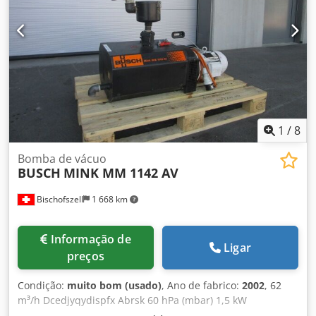
1
/
8
Bomba de vácuo
BUSCH
MINK MM 1142 AV
Bischofszell
1 668 km
Informação de
Ligar
preços
Condição:
muito bom (usado)
, Ano de fabrico:
2002
, 62
m³/h Dcedjyqydispfx Abrsk 60 hPa (mbar) 1,5 kW