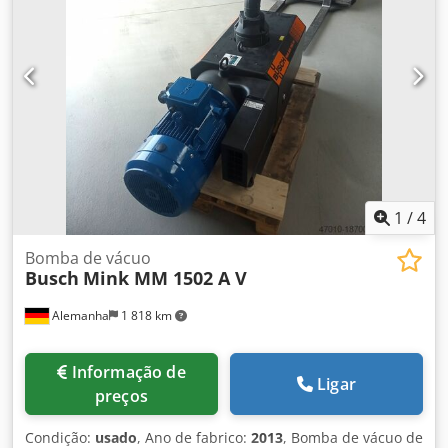
1
/
4
Bomba de vácuo
Busch
Mink MM 1502 A V
Alemanha
1 818 km
Informação de
Ligar
preços
Condição:
usado
, Ano de fabrico:
2013
, Bomba de vácuo de