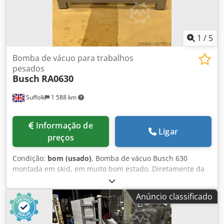
1
/
5
Bomba de vácuo para trabalhos
pesados
Busch
RA0630
Suffolk
1 588 km
Informação de
Ligar
preços
Condição:
bom (usado)
, Bomba de vácuo Busch 630
montada em skid, em muito bom estado. Diretamente da
fábrica de alimentos. Dcodpjptbi Defx Abrsk
Anúncio classificado