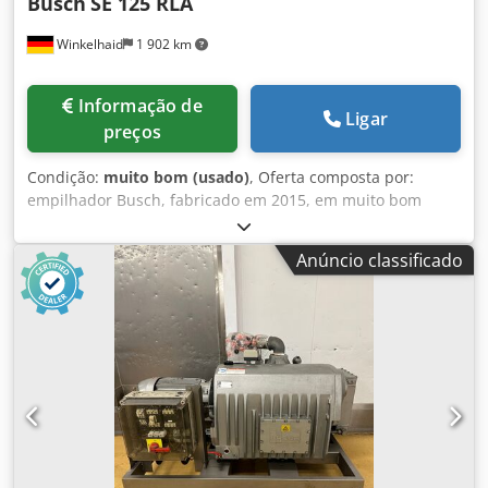
Busch
SE 125 RLA
Winkelhaid
1 902 km
Informação de
Ligar
preços
Condição:
muito bom (usado)
, Oferta composta por:
empilhador Busch, fabricado em 2015, em muito bom
estado, disponível imediatamente. Djdpfxezkwtyj Abrjck
Anúncio classificado