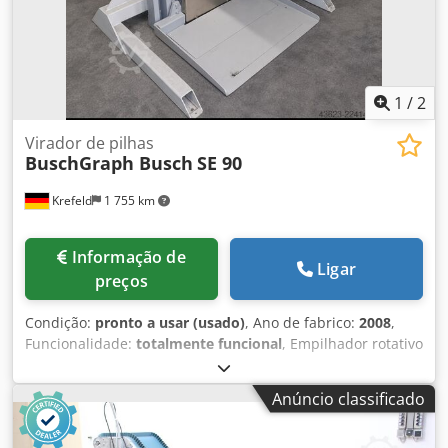
1
/
2
Virador de pilhas
BuschGraph Busch
SE 90
Krefeld
1 755 km
Informação de
Ligar
preços
Condição:
pronto a usar (usado)
, Ano de fabrico:
2008
,
Funcionalidade:
totalmente funcional
, Empilhador rotativo
BuschGraph Busch SE 90, apenas para rotação (sem
sistema de ventilação) Dcsdpfx Abjzpa Uqsrek com painel
Anúncio classificado
de controlo fixo Formato máximo da pilha: 600 x 750 mm
Altura máxima da pilha: 1200 mm Altura mínima da pilha: