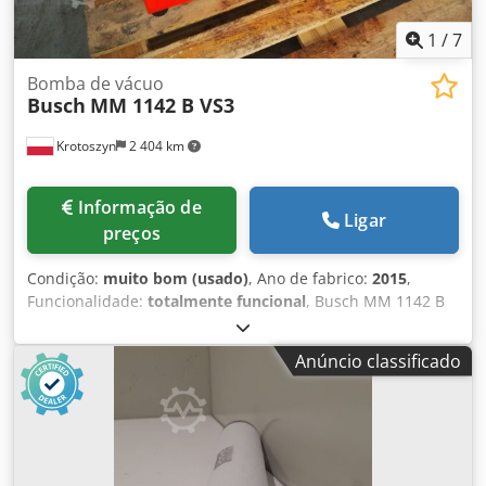
1
/
7
Bomba de vácuo
Busch
MM 1142 B VS3
Krotoszyn
2 404 km
Informação de
Ligar
preços
Condição:
muito bom (usado)
, Ano de fabrico:
2015
,
Funcionalidade:
totalmente funcional
, Busch MM 1142 B
VS3 bomba de vácuo Fabricante: Busch Vacuum Solutions
Tipo: MM 1142 B VS3 Dodoxvi Aqjpfx Abrjck Número de
Anúncio classificado
série: D15242694 Ano de fabricação: 2015 Capacidade: 140
m³/h Peso: 175 kg Dimensões: 1000 mm × 400 mm × 700
mm Tipo de bomba: bomba de vácuo seca com lóbulos
rotativos tipo "claw" A bomba de vácuo Busch MM 1142 B
VS3 é uma moderna bomba de vácuo "dry claw" livre de
óleo, projetada para geração eficiente e limpa de vácuo em