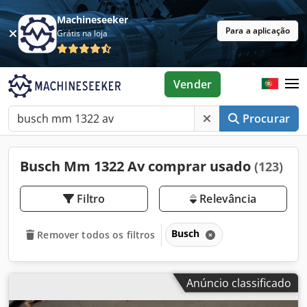
Machineseeker
Para a aplicação
Grátis na loja
Vender
Procurar
Busch Mm 1322 Av comprar usado
(123)
Filtro
Relevância
Busch
Remover todos os filtros
Anúncio classificado