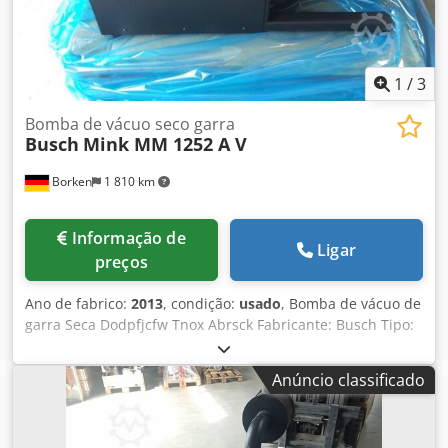
1
/
3
Bomba de vácuo seco garra
Busch
Mink MM 1252 A V
Borken
1 810 km
Informação de
Ligar
preços
Ano de fabrico:
2013
, condição:
usado
, Bomba de vácuo de
garra Seca Dodpfjcfw Tnox Abrsck Fabricante: Busch Tipo:
Vison MM 1252 AV Motor: DS 400V Poder de sucção:
250/300 m ³/h Pressão de descarga: aproximadamente 100
Anúncio classificado
mbar (abs.) Acessórios: filtro de entrada; Manual de
instruções Tempo de entrega: a curto prazo