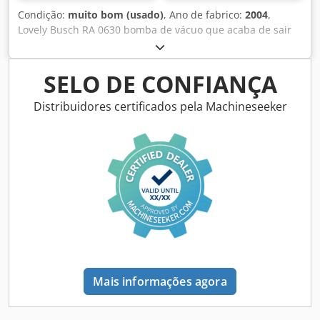
Condição:
muito bom (usado)
, Ano de fabrico:
2004
,
Lovely Busch RA 0630 bomba de vácuo que acaba de sair
de uma fábrica fechada. Montada na sua própria
plataforma inoxidável e tem um painel de controlo
montado. Parece muito mais recente do que em 2004.
SELO DE CONFIANÇA
Dedpfxei Exf Aj Abreck
Distribuidores certificados pela Machineseeker
Mais informações agora