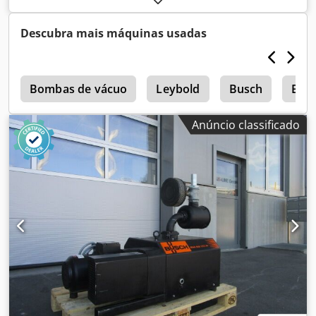
Descubra mais máquinas usadas
r
Bombas de vácuo
Leybold
Busch
Bom
Anúncio classificado