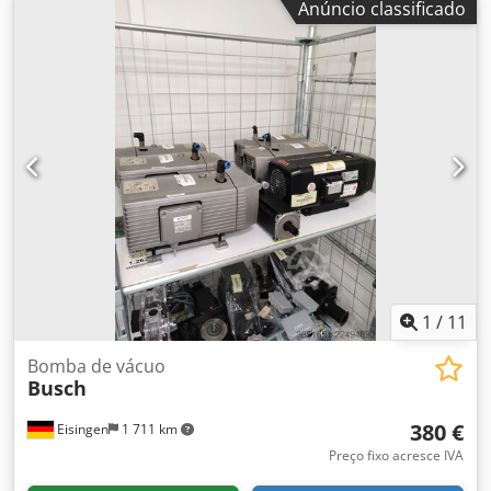
Anúncio classificado
Totalmente funcional - Máquina compatível: CNC HOMAG -
WEEKE - BIESSE - SCM - MORBIDELLI - Se estiver
interessado, oferecemos um serviço de revisão, entre em
contato conosco. Dsdov Azbiopfx Abrjck
1
/
11
Bomba de vácuo
Busch
380 €
Eisingen
1 711 km
Preço fixo acresce IVA