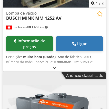
1
/
8
Bomba de vácuo
BUSCH
MINK MM 1252 AV
Bischofszell
1 668 km
Informação de
Ligar
preços
Condição:
muito bom (usado)
, Ano de fabrico:
2007
,
número da máquina/veículo:
070068681
, Hz: 50/60 V:
250/300 m³/h P: 100 hPa (0,1 bar) Dedpfxoyqyb Io Abrsck
Anúncio classificado