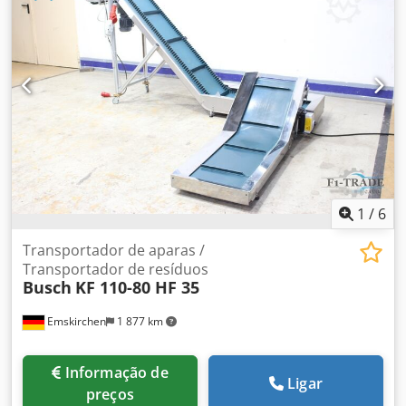
290 mm Largura da plataforma: 900 mm Profundidade da
plataforma: 620 mm Capacidade de carga: 500 kg
1
/
6
Transportador de aparas /
Transportador de resíduos
Busch
KF 110-80 HF 35
Emskirchen
1 877 km
Informação de
Ligar
preços