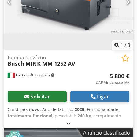
1
/
3
Bomba de vácuo
Busch
MINK MM 1252 AV
5 800 €
Certaldo
1 666 km
DAP VB acresce IVA
Solicitar
Ligar
Condição:
novo
, Ano de fabrico:
2025
, Funcionalidade:
totalmente funcional
, peso total:
240 kg
, comprimento
total:
1 010 mm
, largura total:
515 mm
, altura total:
450
mm
, vazão volumétrica:
250 m³/h
, pressão final:
100 barra
,
Anúncio classificado
tensão de entrada:
400 V
, frequência de entrada:
50 Hz
,