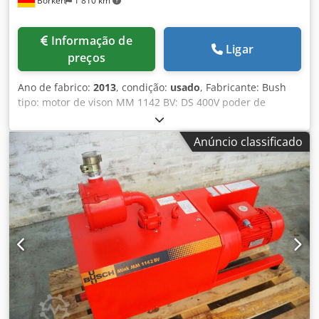
Borken
1 810 km
Informação de
Ligar
preços
Ano de fabrico:
2013
, condição:
usado
, Fabricante: Bush
tipo: motor de vison MM 1142 BV: DS 400V poder de
sucção: pressão final de 140 m ³/h: aprox 60 mbar (ABS)
Acessórios: filtro de entrada; Tempo de entrega manual:
Anúncio classificado
curto prazo Dcjdpecfw Ukjfx Abrjk