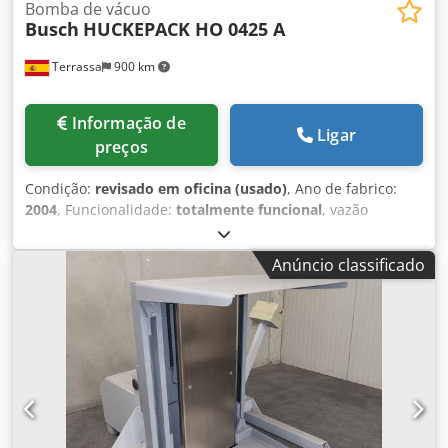
Bomba de vácuo
Busch
HUCKEPACK HO 0425 A
Terrassa
900 km
Informação de
Ligar
preços
Condição:
revisado em oficina (usado)
, Ano de fabrico:
2004
, Funcionalidade:
totalmente funcional
, vazão
volumétrica:
100 m³/h
, Bomba de vácuo rotativa de
palhetas Busch Huckepack HO 425 de duas etapas por
Anúncio classificado
gota a perda de óleo. Disponível em estoque. Bomba
completamente revisada com garantia. Vazão nominal: 100
m3/h a 50Hz. Vácuo final: 0,5 mbar abs. Para qualquer
dúvida, entre em contato conosco. Dcodpeftzilefx Abrjk