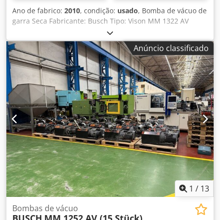
Ano de fabrico:
2010
, condição:
usado
, Bomba de vácuo de
garra Seca Fabricante: Busch Tipo: Vison MM 1322 AV
Motor: DS 400V Poder de sucção: 300 m ³/h Pressão de
descarga: aproximadamente 150 mbar (abs.) Dcodpfodkaf
Anúncio classificado
Uex Abrjk Garantia: 12 meses Condição: Perto de hortelã
Acessórios: filtro de entrada; Manual de instruções Tempo
de entrega: a curto prazo
1
/
13
Bombas de vácuo
BUSCH
MM 1252 AV (15 Stück)