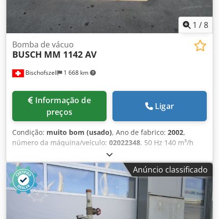
A) 1050 x 515 x 450 / 1065 x 515 x 450 mm (50 / 60 Hz)
Entrada / saída de gás G 2" / R 1"
1
/
8
Bomba de vácuo
BUSCH
MM 1142 AV
Bischofszell
1 668 km
Informação de
Ligar
preços
Condição:
muito bom (usado)
, Ano de fabrico:
2002
,
número da máquina/veículo:
02022348
, 50 Hz 140 m³/h
Dcodpfjy H Iarjx Abrsk 60 hPa
Anúncio classificado