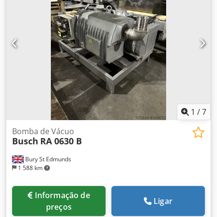
1
/
7
Bomba de Vácuo
Busch
RA 0630 B
Bury St Edmunds
1 588 km
Informação de
Ligar
preços