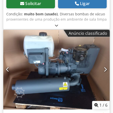
Solicitar
Ligar
Condição:
muito bom (usado)
, Diversas bombas de vácuo
provenientes de uma produção em ambiente de sala limpa
(tecnologia médica) Dcodpezrtzpjfx Abrjk Estão à venda
diversas bombas de vácuo provenientes de uma produção
Anúncio classificado
em ambiente de sala limpa da área da tecnologia médica.
As bombas provêm do encerramento de uma empresa ou
de uma mudança de instalações e foram utilizadas em
condições de ambiente de sala limpa. Para mais
informações e imagens, não hesite em entrar em contato.
A inspeção pode ser agendada.
1
/
6