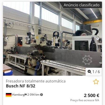
Anúncio classificado
1
/
6
Fresadora totalmente automática
Busch
NF 8/32
2 500 €
Hamburg
2 094 km
Preço fixo acresce IVA