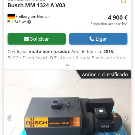
Busch
MM 1324 A V03
4 900 €
Freiberg am Neckar
1 745 km
Preço fixo acresce IVA
Solicitar
Ligar
Condição:
muito bom (usado)
, Ano de fabrico:
2015
,
BUSCH Dcedpfxspch D Ts Abrsk Utilizada Bomba de vácuo
com controlo e tanque de pressão ano de fabrico 2015
Capacidade nominal de aspiração 160 m³/h Pressão
Anúncio classificado
máxima 60 hPa (mbar) Potência nominal do motor 4,0 kW
Velocidade nominal do motor 1500 min-¹ Nível de ruído
(ISO 2151) 70 dB(A) Quantidade de óleo 1 l Peso aprox. 240
kg Dimensões (C x L x A) 1040 x 515 x 450 mm Entrada de
gás G 2 Saída de gás R 1" Podem ser ligadas mais duas
bombas à unidade de controlo. Reservatório de pressão da
K+B Ano de construção 2004 Horizontal Capacidade 1000L
temperatura máxima permitida 50°C pressão máx.
permitida -1/0 bar