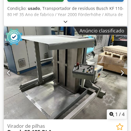
Condição:
usado
, Transportador de resíduos Busch KF 110-
80 HF 35 Ano de fabrico / Year 2000 Förderhöhe / Altura de
transporte 1100mm Dcsdsvkuqmopfx Abrok Schüttlänge /
Comprimento da calha de entrega 800mm
Anúncio classificado
Fördergeschwindigkeit bei 50Hz / Velocidade de transporte
com 50Hz 0,40m7s Gewicht / Peso 94kgs Transportadores
de resíduos em máquinas de coser a arame,
encadernadoras, cortadoras de três lâminas
Transportadores de resíduos em máquinas de coser a
arame, encadernadoras perfeitas, cortadoras de três facas
Inspeção de vídeo online por WhatsApp - MS Zoom -
Telegrama Em stock Emskirchen/Nuremberga - Disponível
imediatamente - Pode ser testado
1
/
4
Virador de pilhas