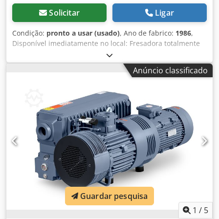
Solicitar
Ligar
Condição:
pronto a usar (usado)
, Ano de fabrico:
1986
,
Disponível imediatamente no local: Fresadora totalmente
automática Busch Modelo NF 8/32 Ano de fabricação: 1986
Largura do sulco até 32 mm Comprimento de usinagem
Anúncio classificado
até 6100 mm Alimentação automática do material Avanço
automático Motor: 5,5 kW Acessórios: mesa de apoio
Grampos, fresas Djdpfx Abszrbuksrsck Sistema de
refrigeração Visor digital Peso: 4 toneladas Preço: 2.500
euros + IVA, disponível no local.
Guardar pesquisa
1
/
5