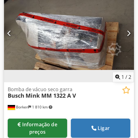
1
/
2
Bomba de vácuo seco garra
Busch
Mink MM 1322 A V
Borken
1 810 km
Informação de
Ligar
preços