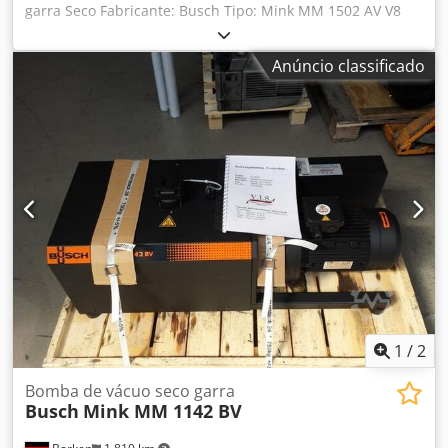
garra Seco Fabricante: Busch Tipo: Mink MM 1502 AV V8
Motor: DS 400V Dsdov I Agdopfx Abrsck Potência de
sucção: 500/580 m³/h Pressão final: aprox. 200 mbar (abs.)
Anúncio classificado
Acessórios: filtro de admissão; instruções de operação
Prazo de entrega: curto prazo
1
/
2
Bomba de vácuo seco garra
Busch
Mink MM 1142 BV