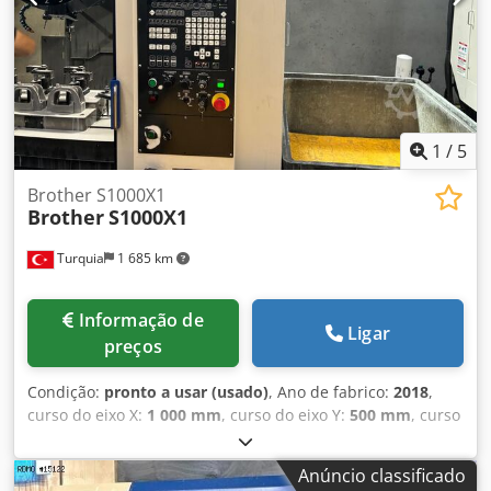
de pó DTF Premium. Entrega não incluída Possibilidade de
fazer lote com : - outras máquinas GTX 600 ou PRO BULK -
Máquinas de pré-tratamento - Secador de túnel Chiossi &
Cavazzuti
1
/
5
Brother S1000X1
Brother
S1000X1
Turquia
1 685 km
Informação de
Ligar
preços
Condição:
pronto a usar (usado)
, Ano de fabrico:
2018
,
curso do eixo X:
1 000 mm
, curso do eixo Y:
500 mm
, curso
do eixo Z:
300 mm
, carga da mesa:
300 kg
, peso total:
3 300 kg
, velocidade do fuso (máx.):
10 000 rpm
, potência
Anúncio classificado
do motor do fuso:
10 100 W
, número de posições no