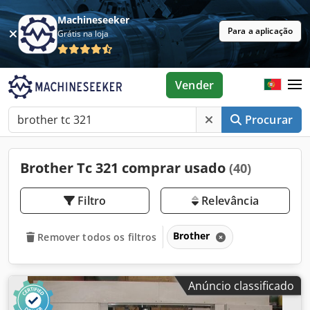
Machineseeker
Para a aplicação
Grátis na loja
Vender
Procurar
Brother Tc 321 comprar usado
(40)
Filtro
Relevância
Brother
Remover todos os filtros
Anúncio classificado