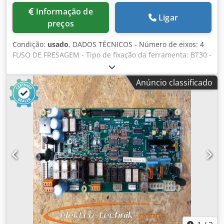
Informação de
Ligar
preços
Condição:
usado
, DADOS TÉCNICOS - Número de eixos: 4
FUSO DE FRESAGEM - Tipo de fixação da ferramenta: BT30 -
Potência do motor do fuso: 4,9 [kW] - Velocidade do fuso:
16.000 [rpm] Codpsxzu T Ssfx Ak Eerf EIXOS LINEARES -
Anúncio classificado
Curso dos eixos X/Y/Z: 700 x 400 x 300 [mm] - Velocidade
rápida (X/Y/Z): 50 / 50 / 56 [m/min] - Avanço (X/Y/Z): 1 -
30.000 [mm/min] - Distância da mesa à ponta do fuso: 330
- 630 [mm] TROCADOR DE FERRAMENTAS - Tipo de
trocador de ferramentas: Parapluie - Número de
ferramentas no magazine: 21 - Tempo de troca de
ferramenta: 0,8 [s] MESA - Dimensões da mesa: 800 x 400
[mm] - Capacidade máxima de carga da mesa: 250 [kg]
FORNECIMENTO ELÉTRICO - Tensão de alimentação: 220
[V] - Potência total instalada: 9,5 [kVA] PESO E DIMENSÕES
- Espaço necessário: 2.050 x 2.220 [mm] - Altura da
máquina: 2.497 [mm] - Peso da máquina: 2.400 [kg] HORAS
DE OPERAÇÃO - Horas ligadas: 23.456 [h] - Horas de
funcionamento: 16.703 [h] ACESSÓRIOS - Comando: