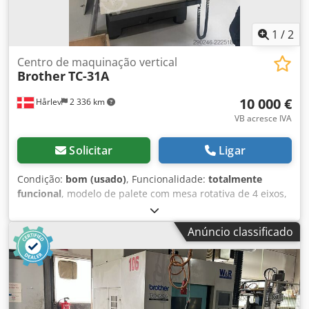
1
/
2
Centro de maquinação vertical
Brother
TC-31A
10 000 €
Hårlev
2 336 km
VB acresce IVA
Solicitar
Ligar
Condição:
bom (usado)
, Funcionalidade:
totalmente
funcional
, modelo de palete com mesa rotativa de 4 eixos,
2 unidades Cedjzicllopfx Ak Eorf ano 1998, peso 2350 kg X
350mm Y 250mm Z 350mm 4º eixo Troca-ferramentas com
Anúncio classificado
26 posições Twin Pallet (palete dupla)