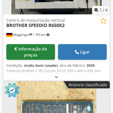
1
/
4
Centro de maquinação vertical
BROTHER
SPEEDIO R650X2
Mögglingen
1 785 km
Informação de
Ligar
preços
Condição:
muito bom (usado)
, Ano de fabrico:
2020
,
Controlo Brother C-00 Cursos X/Y/Z: 650 x 400 x 435 mm
Trocador de paletes duplo, 800 x 400 mm Velocidade do
veio: 16.000 min-1 Armazenamento de ferramentas para
Anúncio classificado
40 ferramentas, BT 30 Pressão do sistema de refrigeração:
70 bar Sonda de medição 3D OMP 40 Volante eletrónico
Crjdpfx Aozlb Ecjk Eof Transportador de aparas