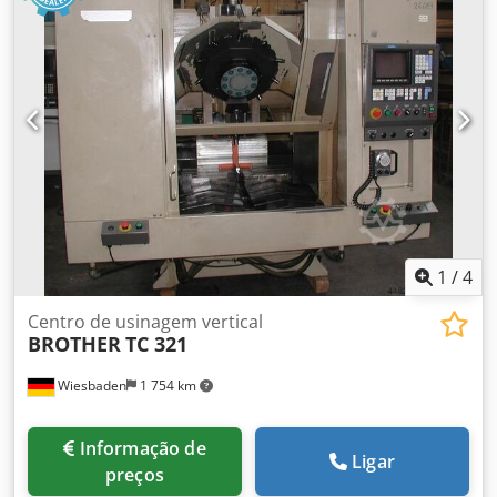
1
/
4
Centro de usinagem vertical
BROTHER
TC 321
Wiesbaden
1 754 km
Informação de
Ligar
preços