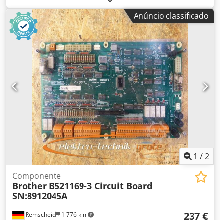
Anúncio classificado
1
/
2
Componente
Brother
B521169-3 Circuit Board
SN:8912045A
237 €
Remscheid
1 776 km