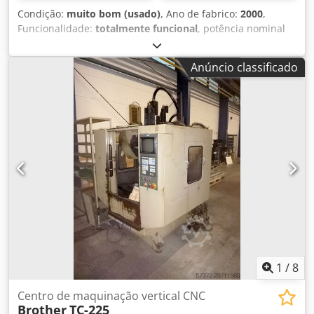
Condição:
muito bom (usado)
, Ano de fabrico:
2000
,
Funcionalidade:
totalmente funcional
, potência nominal
(aparente):
11 kVA
, número de fusos:
3
, tensão de entrada:
380 V
, CNC BROTHER TC - 31A 3 EIXOS MESA ROTATIVA
Anúncio classificado
COM ESTAÇÃO HIDRÁULICA SEM SISTEMA DE FILTRAGEM
DE VAPORES Codpfx Akoyh Rp Ij Eorf
1
/
8
Centro de maquinação vertical CNC
Brother
TC-225