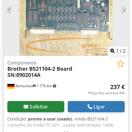
1
/
2
Componente
Brother
B521104-2 Board
SN:8902014A
237 €
Remscheid
1 776 km
Preço fixo acresce IVA
Solicitar
Ligar
Condição:
pronto a usar (usado)
, Irmão B521104-2
Conselho do Irmão TC-321 , usado, bom estado, 100%
funcional Csdpoi D Uk Hefx Ak Eorf