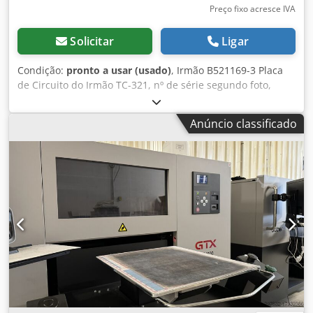
Preço fixo acresce IVA
Solicitar
Ligar
Condição:
pronto a usar (usado)
, Irmão B521169-3 Placa
de Circuito do Irmão TC-321, nº de série segundo foto,
usada, bom estado, 100% funcional Credpfx Asi D Ulkok Esf
Anúncio classificado