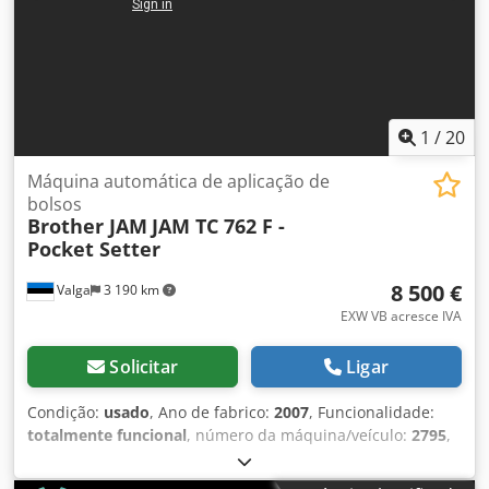
1
/
20
Máquina automática de aplicação de
bolsos
Brother JAM
JAM TC 762 F -
Pocket Setter
8 500 €
Valga
3 190 km
EXW VB acresce IVA
Solicitar
Ligar
Condição:
usado
, Ano de fabrico:
2007
, Funcionalidade:
totalmente funcional
, número da máquina/veículo:
2795
,
potência do servo motor:
750 W
, tensão de entrada:
230 V
,
conexão pneumática:
7 barra
, À venda está uma avançada