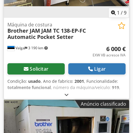
1
/
9
Máquina de costura
Brother JAM
JAM TC 138-EP-FC
Automatic Pocket Setter
6 000 €
Valga
3 190 km
EXW VB acresce IVA
Solicitar
Ligar
Condição:
usado
, Ano de fabrico:
2001
, Funcionalidade:
totalmente funcional
, número da máquina/veículo:
919
,
potência do servo motor:
750 W
, tensão de entrada:
400 V
,
tipo de corrente de entrada:
trifásico
, comprimento de
Anúncio classificado
avanço eixo X:
150 mm
, comprimento de avanço eixo Y:
100 mm
, 8 C – JAM TC 138-EP-FC Colocadora Automática de
Bolsos com Cabeçote de Costura Brother (2001) Estação de
Trabalho Automática para Aplicação de Bolsos com CNC
para Produção de Jeans e Uniformes Profissionais