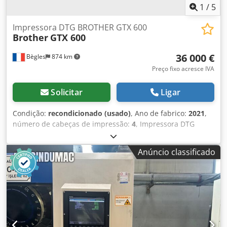
1
/
5
Impressora DTG BROTHER GTX 600
Brother
GTX 600
36 000 €
Bègles
874 km
Preço fixo acresce IVA
Solicitar
Ligar
Condição:
recondicionado (usado)
, Ano de fabrico:
2021
,
número de cabeças de impressão:
4
, Impressora DTG
Brother GTX 600 Ano 2021 Máquina em ótimo estado,
revista e acompanhada pelo concessionário Brother
Anúncio classificado
Impressões : Cerca de 40000 Corpo principal, computador
e humidificador incluídos Máquina limpa antes do envio
Níveis de tinta à volta de 40% (2+) Limpeza de manutenção
completa Crodpfx Akovdkdcs Eef Incluído com o Brother
GTX 600 : 20L de pré-tratamento escuro Premium, algodão
escuro da SK Color ; 10L Pré-tratamento claro Premium,
Algodão CLARO da SK Color ; 100 folhas DTF 40x50cm ; 1 Kg