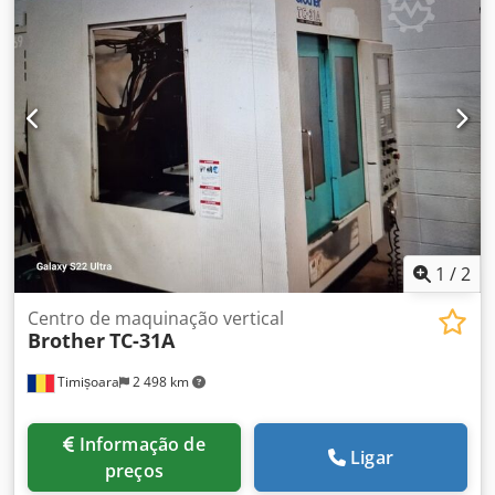
Y: 400 mm Eixo Z: 415 mm Mesa de trabalho Mesa de
trabalho: 550 x 400 mm Capacidade de carga da mesa: 200
kg Crsdpfsxnwvpjx Ak Esf Spindle Velocidade máxima do
spindle: 12.000 rpm DETALHES DA MÁQUINA Número de
eixos: 5 Peso: 4.600 kg Dados elétricos Alimentação: 220 V,
3 fases Frequência: 50/60 Hz Potência nominal: 16,0 kVA
Potência máxima: 32,0 kVA EQUIPAMENTO 2 paletes
1
/
2
Centro de maquinação vertical
Brother
TC-31A
Timișoara
2 498 km
Informação de
Ligar
preços