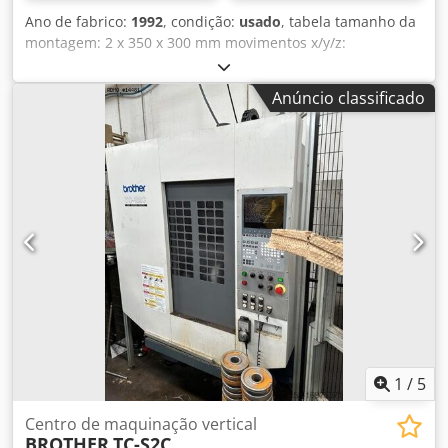
Ano de fabrico:
1992
, condição:
usado
, tabela tamanho da
montagem: 2 x 350 x 300 mm movimentos x/y/z:
700/300/250 mm Atarraxamento do eixo: BT 30 ISA
mín/máx. distância mesa/eixo: eixo de 450mm,
Anúncio classificado
transformando a faixa de velocidade: 6-6000 rpm número
ob posições ferramenta: 10 peças carruagens: 10000-5
mm/min rápida mover: x u. y/z 25/20 m/min eixo rígido:
conexão elétrica de 3,1/4,1 kW: 400 peso V kW: 2600 kg
Crjdocaldxspfx Ak Eef
1
/
5
Centro de maquinação vertical
BROTHER
TC-S2C