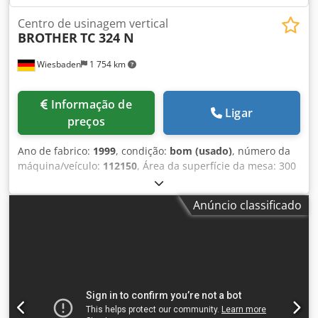
Centro de usinagem vertical
BROTHER
TC 324 N
Wiesbaden
1 754 km
Informação de
Ligar
preços
Ano de fabrico:
1999
, condição:
bom (usado)
, número da
máquina/veículo:
112150
, Área da superfície da mesa: 300
x 500 mm Percurso x / y / z: 420/300/250 mm Montagem
em fuso: BT 30 pequena / grande Tabela de distâncias /
Anúncio classificado
fuso: Velocidades do fuso: aprox. 10 - 10000 rpm Feeds:
aprox. 5 - 10000 mm / min Travessia rápida: x u. y / z 25/20
m / min Acionamento por fuso: 7 kW elétrica. Ligação: 400
V, aprox. 9 kVA kW Espaço necessário: 2500 x 1500 x 1450
mm Crjdpfxef Sains Ak Eof Peso: aprox. 2800 kg