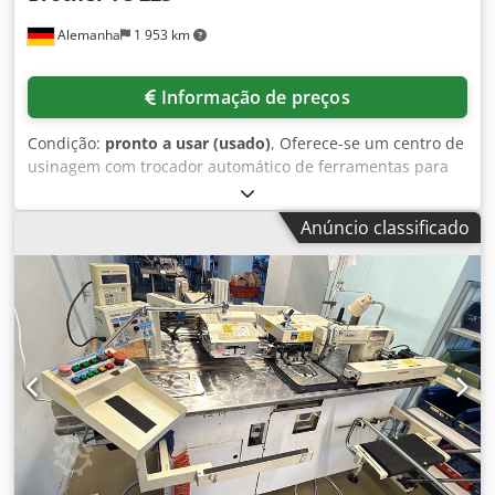
Alemanha
1 953 km
Informação de preços
Condição:
pronto a usar (usado)
, Oferece-se um centro de
usinagem com trocador automático de ferramentas para
10 ferramentas. Área útil da mesa X/Y: 600mm/300mm,
percursos X/Y/Z: aprox. 420mm/300mm/250mm, rotação do
Anúncio classificado
spindle: 6000 rpm. Porta-ferramentas: BT30. Comando:
Brother CNC-400, peso da máquina: aprox. 2000 kg, inclui
manual. Inspeção possível mediante acordo. Crodpfx Asx
Ecu Ejk Ejf