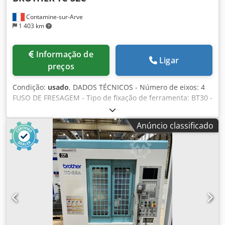
Contamine-sur-Arve
1 403 km
Informação de
Ligar
preços
Condição:
usado
, DADOS TÉCNICOS - Número de eixos: 4
FUSO DE FRESAGEM - Tipo de fixação de ferramenta: BT30 -
Potência do motor do fuso: 10,1 [kW] - Velocidade do fuso:
10 - 10.000 [rpm] EIXOS LINEARES - Curso dos eixos X/Y/Z:
Anúncio classificado
500 x 400 x 300 [mm] - Velocidade rápida (X/Y/Z): 50/50/50
[m/min] - Velocidade de avanço (X/Y/Z): 10/10/10 [m/min]
TROCADOR DE FERRAMENTAS - Tipo de trocador de
ferramentas: Parapluie (guarda-chuva) - Número de
ferramentas no magazine: 14 - Tempo de troca de
ferramenta: 1,7 [seg] MESA - Dimensões da mesa: 600 x
320 [mm] - Carga máxima sobre a mesa: 250 [kg]
ALIMENTAÇÃO ELÉTRICA - Tensão de alimentação: 380 [V] -
Potência total instalada: 15,9 [kVA] PESO E DIMENSÕES -
Espaço necessário: 1.624 × 2.829 [mm] - Altura da