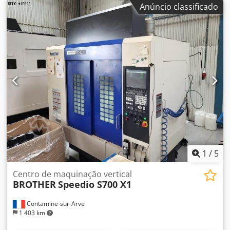
bomba de alta pressão - Fornecimento interno de
Anúncio classificado
refrigerante (IKZ) - Transformador elétrico
1
/
5
Centro de maquinação vertical
BROTHER
Speedio S700 X1
Contamine-sur-Arve
1 403 km