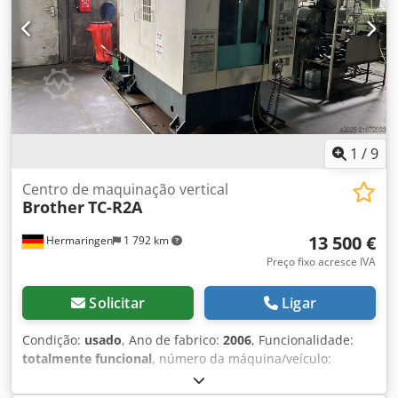
1
/
9
Centro de maquinação vertical
Brother
TC-R2A
13 500 €
Hermaringen
1 792 km
Preço fixo acresce IVA
Solicitar
Ligar
Condição:
usado
, Ano de fabrico:
2006
, Funcionalidade:
totalmente funcional
, número da máquina/veículo:
111849
, Centro de usinagem CNC Brother TC-R2A Ano de
fabricação: 2006, número de série 111849 Csdpoyzpdbjfx