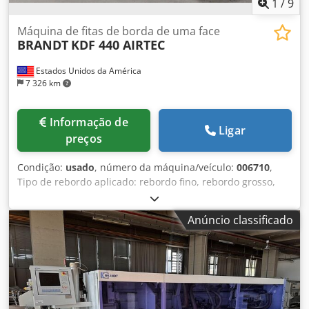
1
/
9
de imediato.
Máquina de fitas de borda de uma face
BRANDT
KDF 440 AIRTEC
Estados Unidos da América
7 326 km
Informação de
Ligar
preços
Condição:
usado
, número da máquina/veículo:
006710
,
Tipo de rebordo aplicado: rebordo fino, rebordo grosso,
madeira maciça, folheado Sistema de colagem: EVA, ar
quente Codpfx Asqy Em Tec Uerf Fresagem de juntas: sim
Anúncio classificado
Unidade multifuncional: sim Velocidade máxima de
deslocação: 11 m/min. Velocidade de deslocação: 11 m/min