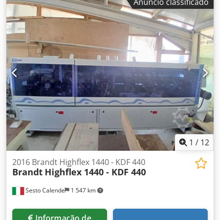
Anúncio classificado
entrada Unidade de pré-fresagem Unidade de aplicação e
pré-fusão de cola EVA Placa de suporte de borda Unidade
de corte Unidade de fresagem de sobreposição com dois
motores Unidade de chanfragem deslocada com dois
motores e ajuste NC Unidade de arredondamento com
dois motores Lâmina raspadora de bordas Lâmina
raspadora de cola Unidade de escovas Cedpfx Acow Db Rfj
Ujrf
1
/
12
2016 Brandt Highflex 1440 - KDF 440
Brandt
Highflex 1440 - KDF 440
Sesto Calende
1 547 km
Informação de