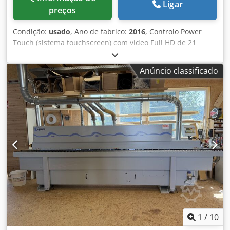
Ligar
preços
Condição:
usado
, Ano de fabrico:
2016
, Controlo Power
Touch (sistema touchscreen) com vídeo Full HD de 21
polegadas Crjdpewwtpyofx Ac Uof Altura do painel 60 mm
PVC/ABS 3 mm Madeira maciça até 12 mm Velocidade de
Anúncio classificado
avanço até 20 m/min Altura de trabalho ajustável
electronicamente (NC) Guia de apoio do painel com função
de roda livre Trilho lateral de rolos com rolos livres para
apoio do painel Unidade antiaderente Unidade retificadora
de dois motores Placa suporte de rolos Unidade de
colagem com cola EVA com pré-fusão e reservatório de cola
Unidade de pressão de orlas para perfis rectos com rolos
de pressão regulados automaticamente (NC) Unidade de
fresagem de topo com ajuste automático de inclinação
Unidade de chanfro de dois motores com ajuste Unidade
multifunções de arredondamento de dois motores
(chanfrar + arredondar) Unidade de raspagem de orlas
com regulação eletrónica NC Unidade de raspagem de cola
Unidade de escovas Unidade antiaderente
1
/
10