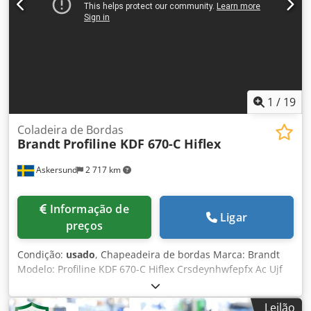
máquina Indicação de agente de separação Grupo de
fresagem de colagem: 2 x 2,2 kW 1 x sentido igual e 1 x
sentido contrário
1
/
19
Coladeira de Bordas
Brandt
Profiline KDF 670-C Hiflex
Askersund
2 717 km
Informação de
Ligar
preços
Condição:
usado
, Chapeadeira de bordas Marca: Brandt
Modelo: Profiline KDF 670-C Hiflex Crsdeynhwfepfx Ac Ujf
Chapeadeira de borda monolateral em configuração à
direita, para colagem com cola termofusível. Unidade de
Leilão