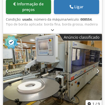
Informação de
Ligar
preços
Condição:
usado
, número da máquina/veículo:
008554
,
Tipo de borda aplicada: borda fina, borda grossa, madeira
maciça Crsdpjzg D Ezefx Ac Uof Sistema de colagem: EVA
Fresagem de união: sim Unidade multifuncional: sim
Anúncio classificado
Velocidade máxima de avanço: 16 m/min Espessura
máxima do painel: 60 mm Unidades de trabalho: 8 unid.
1
/
9