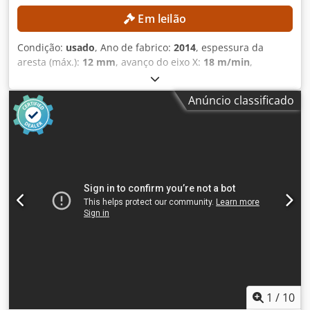
máquina. Dados técnicos: Espessura da fita de borda: 0,4 –
Em leilão
12 mm Ferramenta de corte: máx. 3,0 x 45 mm ou 0,8 x 65
mm Espessura da peça: 8 – 60 mm Velocidade de avanço:
Condição:
usado
, Ano de fabrico:
2014
, espessura da
11 – 16 m/min (veja abaixo) Ao selecionar fitas de borda
aresta (máx.):
12 mm
, avanço do eixo X:
18 m/min
,
com espessura superior a 3 mm, a velocidade de avanço é
DETALHES TÉCNICOS Dimensões da peça de trabalho
automaticamente ajustada para 14 m/min. Ao selecionar
Altura mínima da placa: 10 mm Altura máxima da placa: 60
fresas de contorno, a velocidade de avanço é
Anúncio classificado
mm Largura mínima da placa: 70 mm Espessura mínima
automaticamente ajustada para 11 m/min. Conexão
da borda: 0,4 mm Espessura máxima da borda: 12 mm
elétrica: 400 V, trifásico, 50 Hz Conexão de ar comprimido:
Velocidade máxima de avanço: 18 m/min Avanço e guia
6 bar Potência instalada aprox. 17 kW Comprimento da
Prensagem com roletes de folga Guias de apoio da placa
máquina: 6.860 mm Informações completas sobre a
Conjunto para processamento de placas Conjunto de pré-
máquina podem ser encontradas em nosso site:
fresagem Atuação automática controlada por tempo
burbagemaskin.se
Potência do motor: 2,2 kW Colagem de bordas
Crsdpfxjzmtivo Ac Uef Magazém de roletes para bordas
Reservatório de cola para adesivo termofusível EVA Pré-
aquecedor para adesivo termofusível EVA Sistema de ar
quente: AIRTEK Número de roletes de prensagem: 4
Posicionamento NC Conjuntos de processamento de
bordas Número de conjuntos de processamento de
bordas: 7 Conjunto de aplicação de cantos Número de
1
/
10
motores: 2 Potência do motor: 0,35 kW Conjunto de