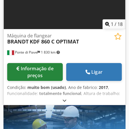
máquina pode ser demonstrada em nossas instalações
mediante agendamento. Oferecemos apenas máquinas
que estão prontas para demonstração em nosso armazém,
consulte "outras ofertas deste fornecedor".
1
/
18
Máquina de flangear
BRANDT
KDF 860 C OPTIMAT
Ponte di Piave
1 830 km
Informação de
Ligar
preços
Condição:
muito bom (usado)
, Ano de fabrico:
2017
,
Funcionalidade:
totalmente funcional
, Altura de trabalho:
950 mm Comprimento total: 6560 mm Com prensa de
correia Grupo de pré-fresagem/fresagem Grupo de
colagem Grupo de corte angular/reto Ajuste pneumático
do corte angular/reto Ajuste pneumático em 2 posições do
grupo de corte Grupo de aparagem multilível MS 40 com