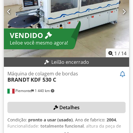
VENDIDO
Leiloe você mesmo agora!
1
/
14
Leilão encerrado
Máquina de colagem de bordas
BRANDT
KDF 530 C
Piemonte
1 440 km
Detalhes
Condição:
pronto a usar (usado)
, Ano de fabrico:
2004
,
Funcionalidade:
totalmente funcional
, altura da peça de
trabalho (máx.):
40 mm
, espessura da aresta (máx.):
6 mm
,