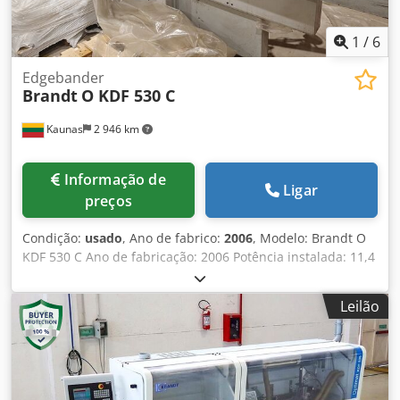
1
/
6
Edgebander
Brandt
O KDF 530 C
Kaunas
2 946 km
Informação de
Ligar
preços
Condição:
usado
, Ano de fabrico:
2006
, Modelo: Brandt O
KDF 530 C Ano de fabricação: 2006 Potência instalada: 11,4
kW Velocidade de avanço: 11 m/min Espessura da peça: 8-
40 mm Espessura da borda: 0,4-6 mm Codpszkfu Sofx Ac
Leilão
Ujrf Unidade de pré-fresagem: Sim Unidade de colagem:
Sim, EVA Unidade de corte de extremidades: Sim Unidade
de corte de acabamento: Sim Unidade de arredondamento
de cantos: Sim Aplicador de cola: Sim Unidade de
polimento: Sim