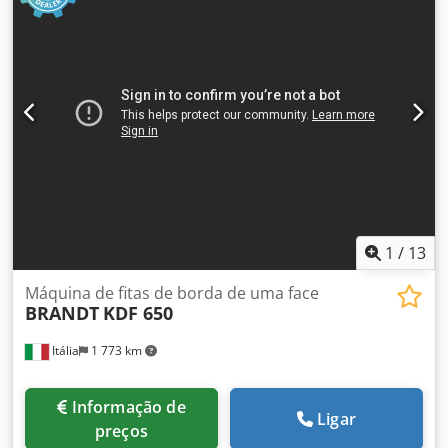
Peso: aprox. 3000 kg Local do estoque: fornecedor Cedsy
Ruzqjpfx Ac Usrf
1
/
13
Máquina de fitas de borda de uma face
BRANDT
KDF 650
Itália
1 773 km
Informação de
Ligar
preços