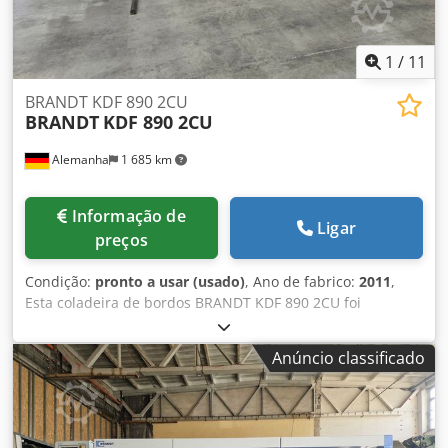
Velocidade de alimentação 11m/min. Comprimento
combinado incluindo disco de alimentação 5860mm Peso
combinado 2660kg Muito bom estado, totalmente
1
/
11
funcional!
BRANDT KDF 890 2CU
BRANDT
KDF 890 2CU
Alemanha
1 685 km
Informação de
Ligar
preços
Condição:
pronto a usar (usado)
, Ano de fabrico:
2011
,
Esta coladeira de bordos BRANDT KDF 890 2CU foi
fabricada em 2011. Possui uma unidade de corte de
juntas, unidade de colagem, unidade de corte, unidade de
Anúncio classificado
pré-fresagem, unidade de corte de formas, lâminas
raspadoras de perfil, lâminas raspadoras de superfície,
unidade de polimento e unidade de ranhura. Considere a
oportunidade de comprar esta coladeira de bordos