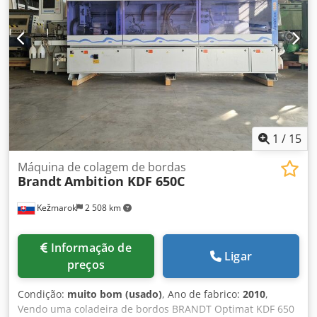
BRANDT KDF 890 2CU. Para mais informações, contacte-
nos. Equipamento adicional • Unidade de corte de juntas •
Unidade de colagem • Unidade de recorte • Unidade de
pré-trituração • Unidade de corte e moldagem • Lâminas
de raspagem de perfis • Lâminas de raspagem da
superfície • Unidade de polimento • Unidade de ranhurar
Crodpfjx D N T Eex Ac Usf Informações adicionais Máquina
ainda em funcionamento
1
/
15
Máquina de colagem de bordas
Brandt
Ambition KDF 650C
Kežmarok
2 508 km
Informação de
Ligar
preços
Condição:
muito bom (usado)
, Ano de fabrico:
2010
,
Vendo uma coladeira de bordos BRANDT Optimat KDF 650