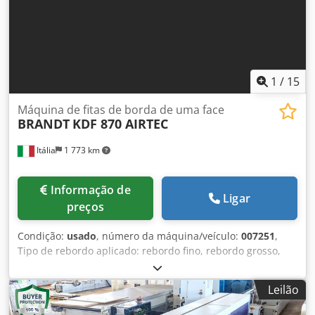
máquina PowerControl PC20
1
/
15
Máquina de fitas de borda de uma face
BRANDT
KDF 870 AIRTEC
Itália
1 773 km
Informação de
Ligar
preços
Condição:
usado
, número da máquina/veículo:
007251
,
Tipo de rebordo aplicado: rebordo fino, rebordo grosso,
madeira maciça Sistema de colagem: EVA, ar quente
Fresagem de juntas: sim Unidade multifuncional: sim
Leilão
Cedpfx Acstvrf Tj Ujrf Velocidade máxima de deslocação:
20 m/min. Velocidade de deslocação: 20 m/min Espessura