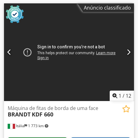
Anúncio classificado
1
/
12
Máquina de fitas de borda de uma face
BRANDT
KDF 660
Itália
1 773 km