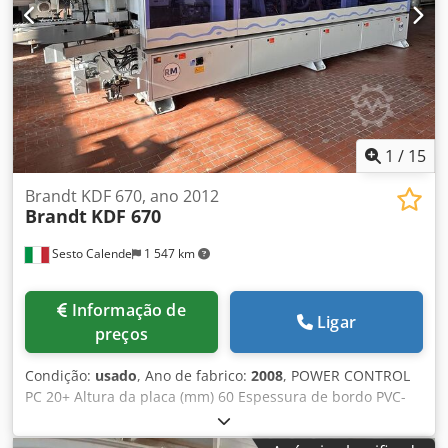
1
/
15
Brandt KDF 670, ano 2012
Brandt
KDF 670
Sesto Calende
1 547 km
Informação de
Ligar
preços
Condição:
usado
, Ano de fabrico:
2008
, POWER CONTROL
PC 20+ Altura da placa (mm) 60 Espessura de bordo PVC-
ABS (mm) 3 Espessura de bordo em madeira maciça (mm)
12 Velocidade de avanço 20 m/min Guia manual de