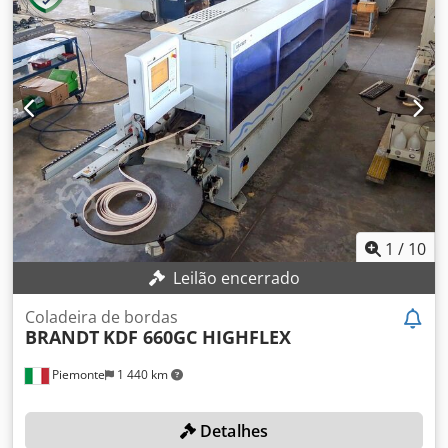
máxima do painel: 60 mm Unidades de trabalho: 8 nr
1
/
10
Leilão encerrado
Coladeira de bordas
BRANDT
KDF 660GC HIGHFLEX
Piemonte
1 440 km
Detalhes