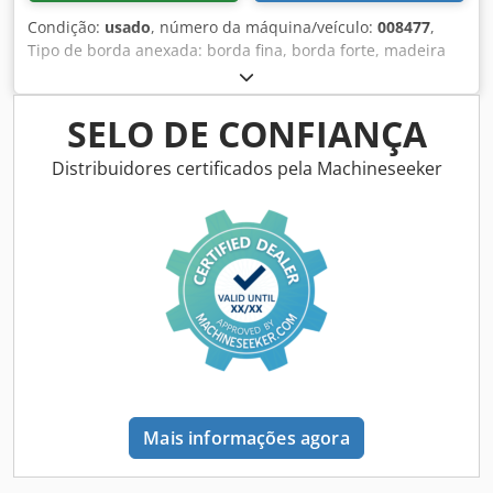
Condição:
usado
, número da máquina/veículo:
008477
,
Tipo de borda anexada: borda fina, borda forte, madeira
maciça Sistema adesivo: EVA Csdpsy Hq Nvsfx Ac Uorf
Juntando-se à fresagem: sim Unidade multifuncional: sim
Velocidade máxima de avanço: 18 m/min Espessura
SELO DE CONFIANÇA
máxima do painel: 60 mm Unidades de trabalho: 7 não
Distribuidores certificados pela Machineseeker
Mais informações agora