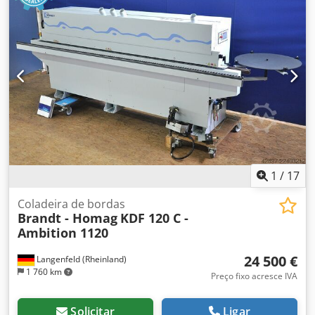
1
/
17
Coladeira de bordas
Brandt - Homag
KDF 120 C -
Ambition 1120
24 500 €
Langenfeld (Rheinland)
1 760 km
Preço fixo acresce IVA
Solicitar
Ligar