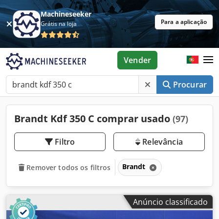
Machineseeker
Para a aplicação
Grátis na loja
Vender
Procurar
Brandt Kdf 350 C comprar usado
(97)
Filtro
Relevância
Brandt
Remover todos os filtros
Anúncio classificado