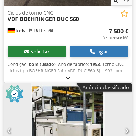
1
/
6
Ciclos de torno CNC
VDF BOEHRINGER
DUC 560
7 500 €
Iserlohn
1 811 km
VB acresce IVA
Solicitar
Ligar
Condição:
bom (usado)
, Ano de fabrico:
1993
, Torno CNC
ciclos tipo BOEHRINGER Fabr.VDF: DUC 560 BJ. 1993 com
controle de SIEMENS SINUMERIK 805T. Transformando o
comprimento: 1000 mm Revirando o suporte plano
Anúncio classificado
diâmetro: 365 mm Transformando o diâmetro acima da
cama: 570 mm Eixo de velocidades: motor do eixo 3-
2500U/min: 19KW Furo do eixo: 62 mm Chuck diâmetro:
315 mm Forkardt Cjdpfx Ajd Ewaajclorf Cabeça de torre
com 8 pos VDI 30 Com documentação de equipamentos e
acessórios.