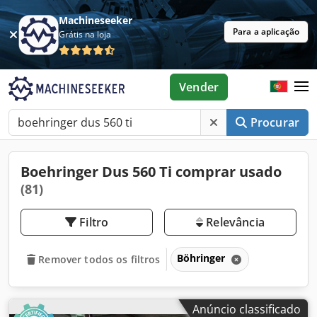
Machineseeker
Para a aplicação
Grátis na loja
Vender
Procurar
Boehringer Dus 560 Ti comprar usado
(81)
Filtro
Relevância
Böhringer
Remover todos os filtros
Anúncio classificado