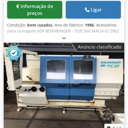
Informação de
Ligar
preços
Condição:
bom (usado)
, Ano de fabrico:
1986
, Acessórios
para usinagem VDF BOEHRINGER - DUE 560 MACH-ID 2962
Fabricante: VDF BOEHRINGER Cjdjzdixkspfx Acljrf Tipo: DUE
560 Ano de fabricação: 1986 Diâmetro máx.: 150 Por favor,
Anúncio classificado
observe: As informações nesta página foram obtidas de
boa fé por nós e, sempre que possível, do fabricante. As
informações são fornecidas de boa fé, mas a precisão não
pode ser garantida. Portanto, não constituem
representação contratual ou condições gerais.
Recomendamos verificar todos os detalhes importantes.