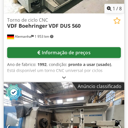
1
/
8
Torno de ciclo CNC
VDF Boehringer
VDF DUS 560
Alemanha
1 953 km
Informação de preços
Ano de fabrico:
1992
, condição:
pronto a usar (usado)
,
Está disponível um torno CNC universal por ciclos
Boehringer. Altura dos centros: 280 mm, diâmetro de
torneamento sobre o barramento/sup. transversal: 570
Anúncio classificado
mm/365 mm, comprimento de torneamento: 1000 mm,
distância entre pontas: 1500 mm, diâmetro do mangote: 80
mm, curso do mangote: 190 mm, rotação: 2500 rpm,
largura do barramento: 360 mm, avanço rápido X/Z: 5
m/min / 10 m/min. Dimensões da máquina X/Y/Z: aprox.
3500 mm / 2200 mm / 2400 mm, peso: aprox. 4000 kg,
comando: Siemens. Documentação disponível. Visita local