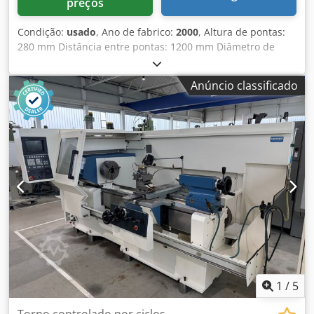
preços
Condição:
usado
, Ano de fabrico:
2000
, Altura de pontas:
280 mm Distância entre pontas: 1200 mm Diâmetro de
torneamento sobre o barramento: 570 mm Diâmetro de
torneamento sobre o carro transversal: 365 mm
Anúncio classificado
Comprimento de torneamento: 1000 mm Montagem do
fuso: DIN 55027 Gr. 8 Comando: Sinumerik 810 D SIEMENS
Cedpfx Ajx E Dn Asclorf Largura do barramento: 360 mm
Furo do fuso: 62 mm Faixa de rotação: 3 - 2500 rpm
Avanço: 5000 mm / min Avanço rápido - longitudinal/plano:
10 m/min Diâmetro do mandril de três castanhas: 250 mm
Porta-ferramentas de troca rápida SANDVIK Coromant
Capto Potência do motor do fuso: 25 kW Cone de fixação na
luva da contraponta: MK 5 Diâmetro da luva: 100 mm
Curso da luva: 190 mm Tensão de operação: 400 V Peso da
máquina aprox. 5,0 t Dimensões aprox.: 3,55 x 2,20 x 1,95
m - Nº de fábrica: 2022-3742-03 - Comando: SIEMENS
Sinumerik 810 D - Avanço rápido - Sistema de refrigeração
- Luz de trabalho da máquina
1
/
5
Torno controlado por ciclos