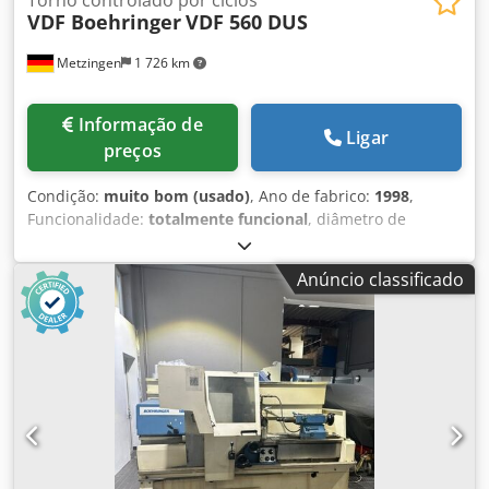
VDF Boehringer
VDF 560 DUS
Metzingen
1 726 km
Informação de
Ligar
preços
Condição:
muito bom (usado)
, Ano de fabrico:
1998
,
Funcionalidade:
totalmente funcional
, diâmetro de
torneamento sobre o carro transversal:
570 mm
, furo da
árvore:
62 mm
, comprimento de torneamento:
1 250 mm
,
Anúncio classificado
diâmetro de torneamento sobre o barramento do carro:
365 mm
, altura do centro:
280 mm
, peso total:
4 000 kg
, O
F E R T A Podemos lhe oferecer, sem compromisso e sujeito
a alterações, diretamente do estoque, salvo erros e venda
prévia: V D F - BOEHRINGER Torno universal de controle
por ciclos Modelo: DUS 560 Ano de fabricação: 1998 /
completamente revisado em 2008 Altura entre pontas: 280
mm Diâmetro máx. de torneamento sobre o barramento:
570 mm Diâmetro máx. de torneamento sobre o carro: 365