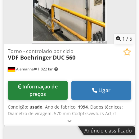
1
/
5
Torno - controlado por ciclo
VDF Boehringer
DUC 560
Alemanha
1 822 km
Informação de
Ligar
preços
Condição:
usado
, Ano de fabrico:
1994
, Dados técnicos:
Diâmetro de viragem: 570 mm Codpfxswwluzs Acljrf
Comprimento de viragem: 1000 mm Espaço necessário
aprox.: 3,25 x 2,03 x 1,95 m Torre de disco de ferramentas
Anúncio classificado
para 8 ferramentas com VDI 30. Não para ferramentas