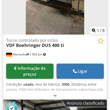
1
/
8
Torno controlado por ciclos
VDF Boehringer
DUS 400 ti
Alemanha
1 953 km
Informação de
Ligar
preços
Condição:
usado
, Ano de fabrico:
2006
, Distância entre
pontas 1000 mm Diâmetro de torneamento sobre bancada
420 mm Diâmetro de torneamento sobre carro 235 mm
Comprimento de torneamento 1000 mm Nariz do fuso DIN
Anúncio classificado
55027 Tamanho 6 Comando MANUALPlus 4110 Furo do