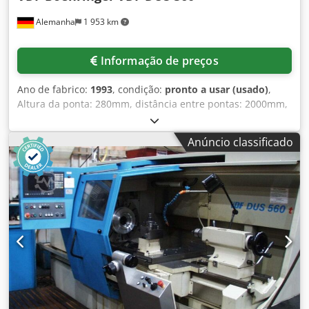
Alemanha
1 953 km
Informação de preços
Ano de fabrico:
1993
, condição:
pronto a usar (usado)
,
Altura da ponta: 280mm, distância entre pontas: 2000mm,
diâmetro de torneamento sobre o barramento/charriot:
570mm/365mm, furo do fuso: 62mm, rotação: 2500rpm,
Anúncio classificado
peso máximo da peça de trabalho: 1000kg, largura do
barramento: 360mm. Dimensões da máquina X/Y/Z: aprox.
4000mm/2250mm/2000mm, peso: aprox. 5500kg,
comando: Siemens. Uma inspeção no local é possível.
Codpfx Acsxq Eyusljrf