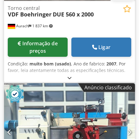
Torno central
VDF Boehringer
DUE 560 x 2000
Aurach
1 837 km
Informação de
Ligar
preços
Condição:
muito bom (usado)
, Ano de fabrico:
2007
, Por
favor, leia atentamente todas as especificações técnicas.
Se esta máquina for uma opção de investimento para si,
solicitamos que nos forneça a sua identificação completa,
Anúncio classificado
com um número de telefone e um endereço de e-mail
corretos, para que possamos apresentar uma proposta. !!!
ESTA MÁQUINA ESTÁ ATUALMENTE EM FASE DE REVISÃO !!!
AS IMAGENS NÃO CORRESPONDEM À MÁQUINA
OFERECIDA, MAS SIM A UMA MÁQUINA REVISADA
RECENTEMENTE, COM UM CURSO DE TORNO MAIS CURTO
!!! Aqui, oferecemos uma torno de precisão
excecionalmente bom. Esta máquina é, provavelmente, a