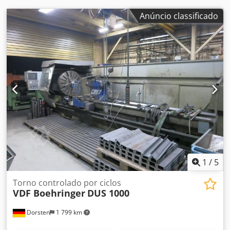
vender máquinas, linhas de produção ou sua empresa,
entre em contato conosco. Outras ofertas podem ser
Anúncio classificado
encontradas em nosso site. Visitas são possíveis mediante
agendamento. Esperamos sua visita. Equipe Markus Hirsch
1
/
5
Torno controlado por ciclos
VDF Boehringer
DUS 1000
Dorsten
1 799 km