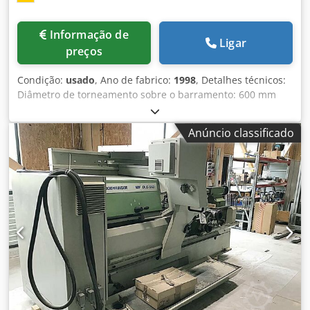
Informação de
Ligar
preços
Condição:
usado
, Ano de fabrico:
1998
, Detalhes técnicos:
Diâmetro de torneamento sobre o barramento: 600 mm
Codpfx Aew Rkt Ijcljrf Diâmetro de torneamento sobre o
carro: 400 mm Comprimento de torneamento: 2000 mm
Anúncio classificado
Altura da ponta sobre o carro: 300 mm Distância entre
pontas: 1600 mm Velocidades de rotação: 3 - 2.500 rpm
Cone do cabeçote móvel: Morse 5 Diâmetro do furo do eixo
principal: 62 mm Curso da caneta: 190 mm Avanços
longitudinais: aprox. 0,001-10 ajustável mm/volta Avanços
transversais: aprox. 0,001-5 ajustável mm/volta Avanço
rápido do eixo X: até 5000 m/min. Consumo total de
energia: 40 KVA Peso da máquina aprox.: 5,6 t Dimensões
da máquina aprox. (CxLxA): 4,0 x 2,0 x 1,9 m Inclui
acessórios conforme foto