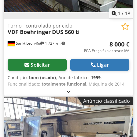
1
/
18
Torno - controlado por ciclo
VDF Boehringer
DUS 560 ti
8 000 €
Sankt Leon-Rot
1 727 km
FCA Preço fixo acresce IVA
Solicitar
Ligar
Condição:
bom (usado)
, Ano de fabrico:
1999
,
Funcionalidade:
totalmente funcional
, Máquina de 2014
repintada em branco (configuração SIEMENS ENERGY)
Dados técnicos: Área de trabalho - Ø máximo rotativo
Anúncio classificado
sobre o leito: 570 mm - Ø máximo rotativo sobre o carro:
365 mm - Comprimento máximo de torneamento: 1500
mm! - Altura do centro sobre guias planas: 280 mm - Peso
máximo da peça: 400 / 1000 kg - Comprimento máximo de
fixação de peça: 1300 mm Fuso de trabalho - Cabeçote do
fuso conforme DIN 55027, tamanho 8, cone interno 70 -