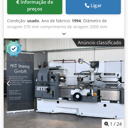
Informação de
sob energia.
Ligar
preços
Condição:
usado
, Ano de fabrico:
1994
, Diâmetro de
viragem 570 mm comprimento de viragem 2000 mm
Controlo Sinumerik 805 Siemens Diâmetro máximo de
viragem através do carro frontal 365 mm Velocidades do
Anúncio classificado
fuso principal: 3-2.500 rpm Potência de acionamento do
fuso principal 15/19 kW Furo do fuso 62 mm Cabeça do
fuso DIN 55027 No.8 Suporte do cabeçote móvel MK 5
Curso da fresa 190 mm Diâmetro da fresa 80 mm
Codpfxou Sbkge Acljrf Gama de avanços - longitudinal e
transversal 0,01-50 mm/u Potência total necessária 50 KVA
Peso da máquina aprox. 5 toneladas Espaço necessário
aprox. m Incl. mandril bifurcado F315 Incl. 6 pçs. de
suportes multifixos Incl. 1 peça de apoio fixo fechado Incl.
1 pç. de apoio fixo aberto
1
/
24