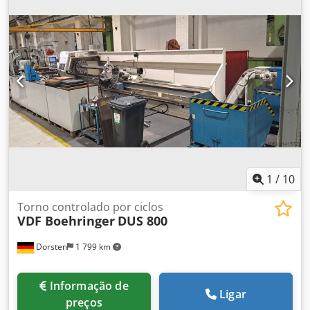
acionadas Manual da máquina, documentação técnica;
Acessórios: mandril de 3 maxilas, vários suportes de
ferramentas Vídeo disponível *
1
/
10
Torno controlado por ciclos
VDF Boehringer
DUS 800
Dorsten
1 799 km
Informação de
Ligar
preços