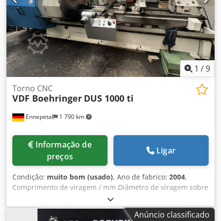
é possível. Crodpfxezcyqys Acljf
1
/
9
Torno CNC
VDF Boehringer
DUS 1000 ti
Ennepetal
1 790 km
Informação de
Ligar
preços
Condição:
muito bom (usado)
, Ano de fabrico:
2004
,
Comprimento de viragem / mm Diâmetro de viragem sobre
a cama / mm Diâmetro de viragem sobre o suporte / mm
Controlo / Torno universal VDF Boehringer DUS 1000 ti
Anúncio classificado
Codpfeud In Hsx Aclorf SOBRETAXA DE EQUIPAMENTO