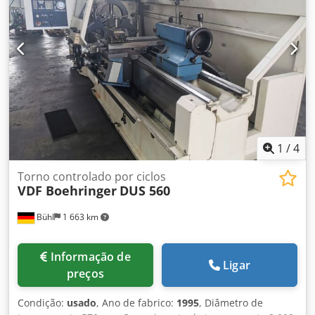
bom estado. Por favor, note que os detalhes técnicos
foram inseridos com base em máquinas comparáveis.
Codpfxozaf Hns Aclorf
1
/
4
Torno controlado por ciclos
VDF Boehringer
DUS 560
Bühl
1 663 km
Informação de
Ligar
preços
Condição:
usado
, Ano de fabrico:
1995
, Diâmetro de