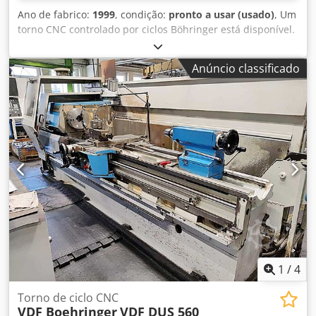
proprietário, muito bom estado!
Ano de fabrico:
1999
, condição:
pronto a usar (usado)
, Um
torno CNC controlado por ciclos Böhringer está disponível.
Diâmetro de revolução sobre o barramento/mesa:
570mm/365mm, altura do centro: 280mm, largura do
Anúncio classificado
barramento: 360mm, curso do eixo X: 345mm, dimensões
do carro transversal X/Y: 260mm/680mm, comprimento de
guia do carro principal: 520mm, velocidade de rotação:
2500rpm, avanço: 50mm/volta, avanço rápido X/Z:
10m/min/5m/min, curso da luneta móvel: 190mm, ângulo
do centro: 60°, peso máximo da peça:
400kg/1000kg/1600kg. Documentação disponível. Uma
visita local é possível. Disponível provavelmente a partir de
julho de 2026. Cedpsy Equyefx Acljrf
1
/
4
Torno de ciclo CNC
VDF Boehringer
VDF DUS 560