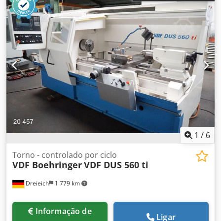
1
/
6
Torno - controlado por ciclo
VDF Boehringer
VDF DUS 560 ti
Dreieich
1 779 km
Informação de
Ligar