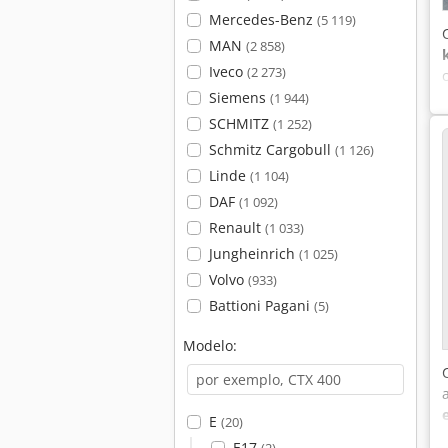
Mercedes-Benz
(5 119)
MAN
(2 858)
Iveco
(2 273)
Siemens
(1 944)
SCHMITZ
(1 252)
Schmitz Cargobull
(1 126)
Linde
(1 104)
DAF
(1 092)
Renault
(1 033)
Jungheinrich
(1 025)
Volvo
(933)
Battioni Pagani
(5)
Modelo:
E
(20)
E17