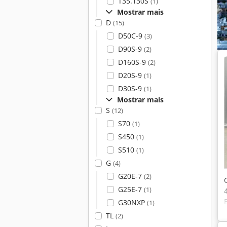
T35.130S
(1)
Mostrar mais
D
(15)
D50C-9
(3)
D90S-9
(2)
D160S-9
(2)
D20S-9
(1)
D30S-9
(1)
Mostrar mais
S
(12)
S70
(1)
S450
(1)
S510
(1)
G
(4)
G20E-7
(2)
G25E-7
(1)
G30NXP
(1)
TL
(2)