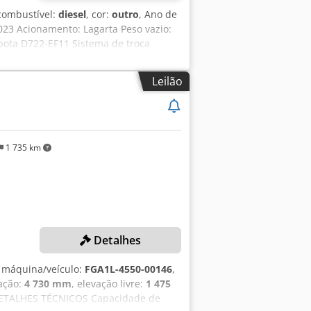
 combustível:
diesel
, cor:
outro
, Ano de
2023 Acionamento: Lagarta Peso vazio:
ubota D722-EF11 Sistema de troca
 = Outras opções e acessórios = - Farol
ortimento - Lâmina de empurrar - Troca
Leilão
stágio: Stage IV / Tier IV final
 longo
1 735 km
Detalhes
 máquina/veículo:
FGA1L-4550-00146
,
vação:
4 730 mm
, elevação livre:
1 475
DETALHES TÉCNICOS Capacidade de