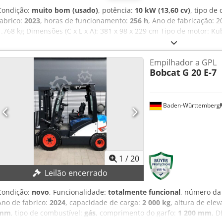
Condição:
muito bom (usado)
, potência:
10 kW (13,60 cv)
, tipo de
fabrico:
2023
, horas de funcionamento:
256 h
, Ano de fabricação: 
1.768 kg Dimensões (C x L x A): 381 x 98 x 229 cm Tipo de motor: K
rápida: Sim Condição técnica: muito boa Condição visual: muito boa
de trabalho - Ventilador - Esteiras de borracha - Função martelo/s
Empilhador a GPL
rápida = Observações = Csdpey Rfw Njfx Ahlerf Trem de força Norma/E
Bobcat
G 20 E-7
Lehnhoff MS01 engate rápido com 1 balde, chassi extensível, braço
Baden-Württemberg
1
/
20
Leilão encerrado
Condição:
novo
, Funcionalidade:
totalmente funcional
, número da
Ano de fabrico:
2024
, capacidade de carga:
2 000 kg
, altura de ele
mm
, tipo de combustível:
gás
, comprimento do garfo:
1 200 mm
, 