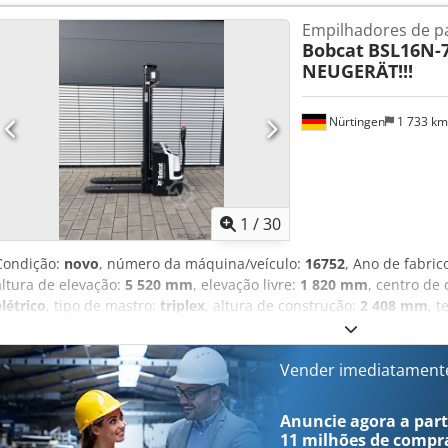
non marking
, peso total:
3 290 kg
, 5174830 Número de série: OBA0
Empilhadores de pa
Especificações da bateria: 51,2 V, 277 Ah
Bobcat
BSL16N-7
NEUGERÄT!!!
Nürtingen
1 733 k
1
/
30
Condição:
novo
, número da máquina/veículo:
16752
, Ano de fabric
altura de elevação:
5 520 mm
, elevação livre:
1 820 mm
, centro de
elétrico
, tipo de mastro:
triplex
, altura de construção:
2 408 mm
, 
do garfo:
1 150 mm
, dimensão do pneu dianteiro:
Tandem
, tamanh
kg
, 5041176 Número de série: OBWNE-000719 Crodsx Nk Hyjpfx Ahlsf
150 Ah
Vender imediatament
Anuncie agora a parti
11 milhões de compr