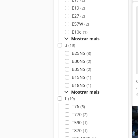
(2)
E19
(2)
E27
(2)
E57W
(2)
E10e
(1)
Mostrar mais
B
(19)
B25NS
(3)
B30NS
(2)
B35NS
(2)
B15NS
(1)
B18NS
(1)
Mostrar mais
T
(19)
T76
(5)
T770
(2)
T590
(1)
T870
(1)