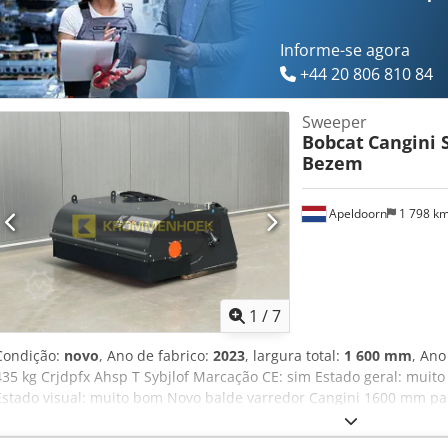
Informe-se agora
+44 20 806 810 84
Sweeper
Bobcat
Cangini 
Bezem
Apeldoorn
1 798 k
1
/
7
Condição:
novo
, Ano de fabrico:
2023
, largura total:
1 600 mm
, Ano
435 kg Crjdpfx Ahsp T Sybjlof Marcação CE: sim Estado geral: muit
Estado visual: muito bom Novo balde varredor Cangini 1600 mm pa
acessório Bobcat