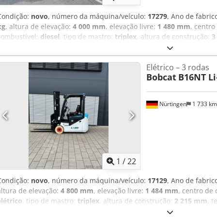
Condição:
novo
, número da máquina/veículo:
17279
, Ano de fabric
kg
, altura de elevação:
4 000 mm
, elevação livre:
1 480 mm
, centro
combustível:
diesel
, tipo de mastro:
triplex
, altura de construção:
3
mm
, dimensão do pneu dianteiro:
12.00-20 100%
, tamanho do pneu
19 300 kg
, Equipamento:
cabina
, 5218640 Número de série: FDC0H-
Elétrico – 3 rodas
Bobcat
B16NT Li
Nürtingen
1 733 k
1
/
22
Condição:
novo
, número da máquina/veículo:
17129
, Ano de fabric
altura de elevação:
4 800 mm
, elevação livre:
1 484 mm
, centro de
elétrico
, tipo de mastro:
triplex
, altura de construção:
2 215 mm
, 
do garfo:
1 200 mm
, dimensão do pneu dianteiro:
18x7-8 non mark