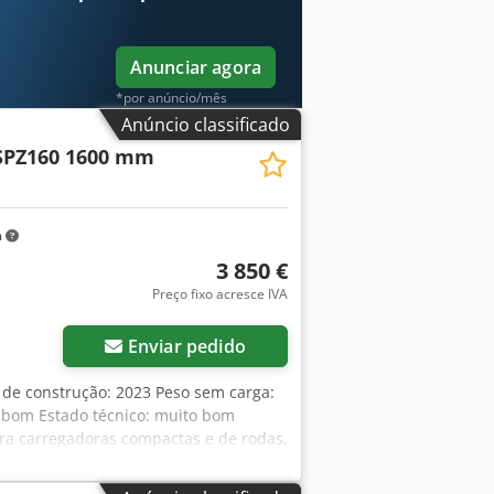
Anunciar agora
*por anúncio/mês
Anúncio classificado
SPZ160 1600 mm
m
3 850 €
Preço fixo acresce IVA
Enviar pedido
 de construção: 2023 Peso sem carga:
o bom Estado técnico: muito bom
ra carregadoras compactas e de rodas,