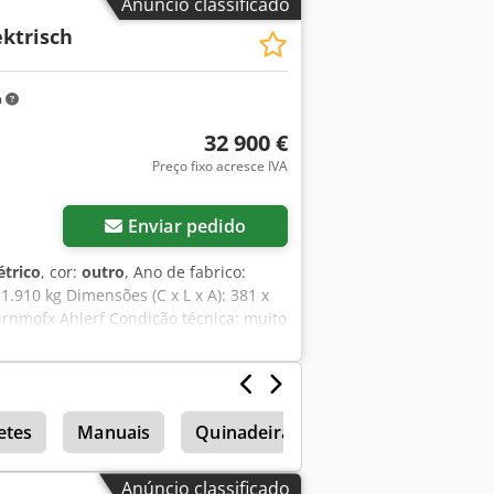
Anúncio classificado
ektrisch
m
32 900 €
Preço fixo acresce IVA
Enviar pedido
étrico
, cor:
outro
, Ano de fabrico:
 1.910 kg Dimensões (C x L x A): 381 x
nrnmofx Ahlerf Condição técnica: muito
unção de martelo/seleção - Função de
 Condição Tipo CE: CE 2 funções
de proteção de cilindro, chassi
etes
Manuais
Quinadeiras Manuais
Tecnolo
Anúncio classificado