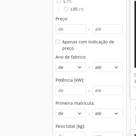
L
(1)
L95
(1)
Preço:
-
Apenas com indicação de
preço
Ano de fabrico:
-
Potência [kW]:
-
Primeira matrícula:
-
arregador Frontal
Zaidi Chefe Carregador Frontal
Peso total [kg]: