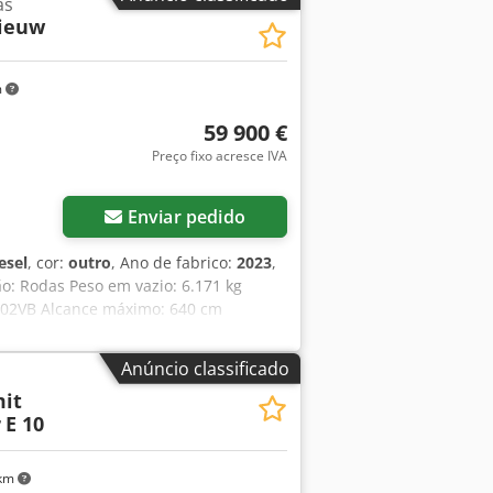
as
Nieuw
m
59 900 €
Preço fixo acresce IVA
Enviar pedido
esel
, cor:
outro
, Ano de fabrico:
2023
,
ão: Rodas Peso em vazio: 6.171 kg
DM02VB Alcance máximo: 640 cm
om Estado estético: muito bom =
ão de martelo/classificação - Rádio
Anúncio classificado
ento do assento - Duas velocidades =
mit
 final Geral País de produção: Coreia do
r
E 10
 km