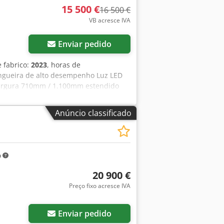
15 500 €
16 500 €
VB acresce IVA
Enviar pedido
e fabrico:
2023
, horas de
angueira de alto desempenho Luz LED
largura 710mm / 1.100mm estendido
dicional de dupla ação Duas
ulativa, sem garantia quanto aos
Anúncio classificado
ntermediária!
m
20 900 €
Preço fixo acresce IVA
Enviar pedido