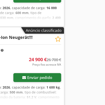
o:
2026
, capacidade de carga:
16 000
 de carga:
600 mm
, tipo de
 030 mm
, comprimento do garfo:
2 400
 traseiro:
12.00-20 100%
, peso total:
5107-00494 Cedpfszp T Auox Ahlerf
Anúncio classificado
-Ion Neugerät!!!
m
24 900 €
26 700 €
Preço fixo acresce IVA
Enviar pedido
o:
2026
, capacidade de carga:
1 600 kg
,
 carga:
500 mm
, tipo de combustível:
tensão da bateria:
51,2 V
, comprimento
ing
, tamanho do pneu traseiro:
16x6-8