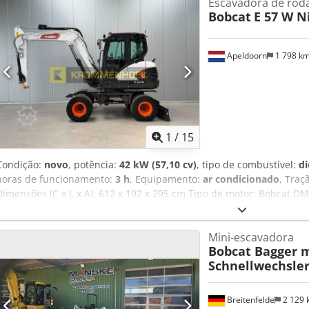
Escavadora de rod
Bobcat
E 57 W 
Apeldoorn
1 798 k
1
/
15
Condição:
novo
, potência:
42 kW (57,10 cv)
, tipo de combustível:
di
horas de funcionamento:
3 h
, Equipamento:
ar condicionado
, Traç
Dimensões (C x L x A): 612 x 192 x 295 cm Tipo de motor: Bobcat 
Marcação CE: sim Estado geral: muito bom Estado técnico: muito b
Outras opções e acessórios = - Luzes de trabalho - Ventilador - Funç
Mini-escavadora
com Bluetooth - Função de rotação - Lâmina de empurrar - Aquecim
Bobcat Bagger 
Observações = Sistema de transmissão Nível (Tier): Stage V / Tier IV
Schnellwechsle
Sul Cedpfszl S N Sex Ahlorf
Breitenfelde
2 129