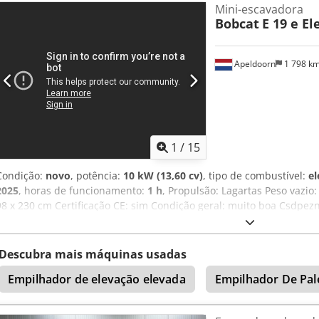
Mini-escavadora
Bobcat
E 19 e El
Apeldoorn
1 798 k
1
/
15
Condição:
novo
, potência:
10 kW (13,60 cv)
, tipo de combustível:
el
2025
, horas de funcionamento:
1 h
, Propulsão: Lagartas Peso vazio:
98 x 230 cm Certificação CE: sim Condição geral: muito boa Csdpez
boa Condição visual: muito boa = Outras opções e acessórios = - F
rotação = Observações = Geral País de produção: República Tcheca
hidráulicas adicionais para grampo de demolição/seleção, conjunto 
Descubra mais máquinas usadas
extensível
Empilhador de elevação elevada
Empilhador De Pal