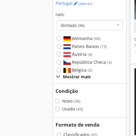
Portugal
(alterar)
raio:
Ilimitado
(99)
Alemanha
(69)
Países Baixos
(15)
Áustria
(4)
República Checa
(3)
Bélgica
(2)
Mostrar mais
Condição
Novo
(56)
Usado
(43)
Formato de venda
Classificados
(97)