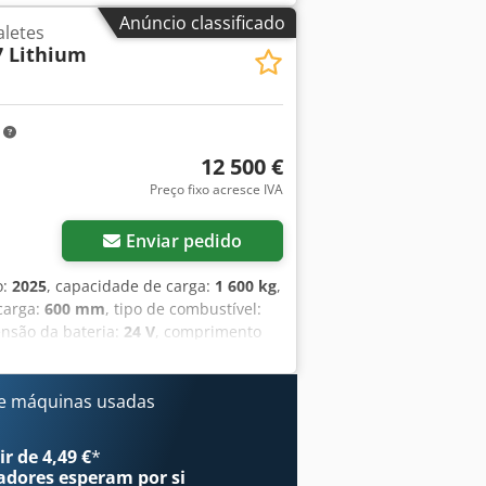
5-000013 Cedszfd Dzopfx Ahlorf
Anúncio classificado
letes
 Lithium
m
12 500 €
Preço fixo acresce IVA
Enviar pedido
o:
2025
, capacidade de carga:
1 600 kg
,
 carga:
600 mm
, tipo de combustível:
tensão da bateria:
24 V
, comprimento
o do pneu traseiro:
, peso total:
1 222
 Especificações da bateria: 24 Volts,
e máquinas usadas
r de 4,49 €
*
adores
esperam por si