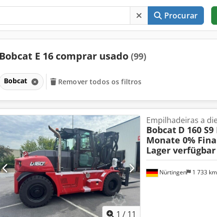
Procurar
Bobcat E 16 comprar usado
(99)
Bobcat
Remover todos os filtros
Empilhadeiras a die
Bobcat
D 160 S9
Monate 0% Fina
Lager verfügbar
Nürtingen
1 733 k
1
/
11