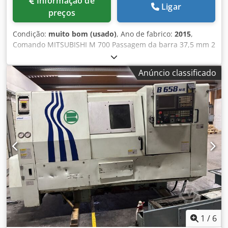
Informação de
Ligar
preços
Condição:
muito bom (usado)
, Ano de fabrico:
2015
,
Comando MITSUBISHI M 700 Passagem da barra 37,5 mm 2
x torreta de 12 posições com ferramentas acionadas
Dkodey I Dilepfx Amler 2 x eixo C 2 x eixo Y Spindle
Anúncio classificado
principal / spindle secundário Carregador de barras FMB
turbo 3-36 Sistema de preparação de refrigerante Knoll KF
10 Transportador de cavacos Apalpador Renishaw
Apanhador de peças Esteira transportadora para peças
acabadas Filtro de ar 2 x mandris de pinça Porta-
ferramentas e pinças de aperto
1
/
6