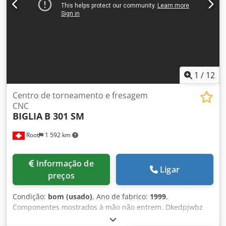
1
/
12
Centro de torneamento e fresagem
CNC
BIGLIA
B 301 SM
Root
1 592 km
Informação de
Ligar
preços
Condição:
bom (usado)
, Ano de fabrico:
1999
,
Componentes mostrados à mão não entrem. Dkedpjwbz
Tujfx Amler