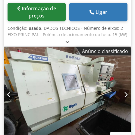
Informação de
Ligar
preços
Condição:
usado
, DADOS TÉCNICOS - Número de eixos: 2
EIXO PRINCIPAL - Potência de acionamento do fuso: 15 [kW]
Dodpfsuhaf Sex Amlskr - Velocidade do fuso: 5000 [rpm] -
Diâmetro máximo da barra: 45 [mm] - Comprimento
Anúncio classificado
máximo usinável: 560 [mm] - Diâmetro máx. do mandril do
fuso principal: 220 [mm] REVOLVERHEAD - Número de
Posições: 12 - Curso X/Z: 170 / 560 [mm] FORNECIMENTO
ELÉTRICO - Tensão de alimentação: 400 [V] PESO E
DIMENSÕES - Necessidade de espaço: 4240 X 2000 [mm] -
Altura da máquina: 1900 [mm] - Peso da máquina: 4200
[kg] ACESSÓRIOS - Controle: Fanuc 21i-TB - tanque de
refrigerante - transportador de cavacos - Dispositivo de
sonda de ferramenta