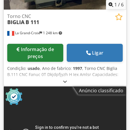
1
/
6
Torno CNC
BIGLIA
B 111
La Grand-Croix
1 248 km
Informação de
Ligar
preços
Condição:
usado
, Ano de fabrico:
1997
, Torno CNC Biglia
B.111 CNC Fanuc 0T Dkjdpfjyzh H Iex Amlsr Capacidades:
Diâmetro máx. de torneamento: 200 mm Comprimento de
torneamento: 300 mm Cabeçote: Passagem de barra: 42
Anúncio classificado
mm Velocidade: 5000 rpm Potência: 7,5 kW 1 torre com 12
ferramentas Placa de 3 castanhas Ladner Eixo X - 110 mm
Eixo Z - 300 mm Vídeos disponíveis