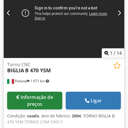
1
/
14
Torno CNC
BIGLIA
B 470 YSM
Paitone
1 671 km
Informação de
Ligar
preços
Condição:
usado
, Ano de fabrico:
2004
, TORNO BIGLIA B
470 YSM TORNO COM EIXO Y
CONTRAPONTO/CONTRAMANDRIL 2 TORRES