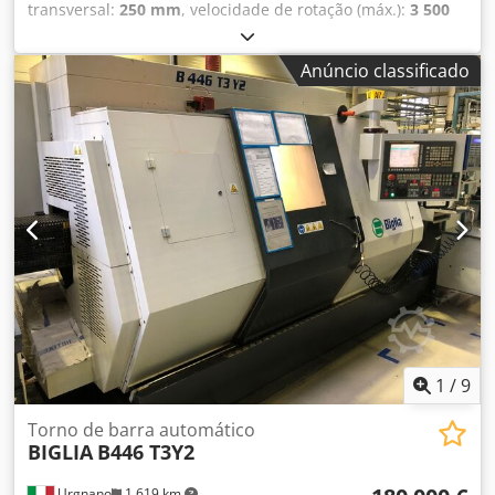
transversal:
250 mm
, velocidade de rotação (máx.):
3 500
rpm
, Torno CNC Marca: Biglia Modelo: B131/S1 Diâmetro
máximo de torneamento: Ø250 mm Distância entre
Anúncio classificado
centros: 400 mm Dedezlfqvjpfx Amlekr Diâmetro do furo
do eixo: Ø49 mm Velocidade máxima de rotação: ±3500
RPM Leitura digital
1
/
9
Torno de barra automático
BIGLIA
B446 T3Y2
Urgnano
1 619 km