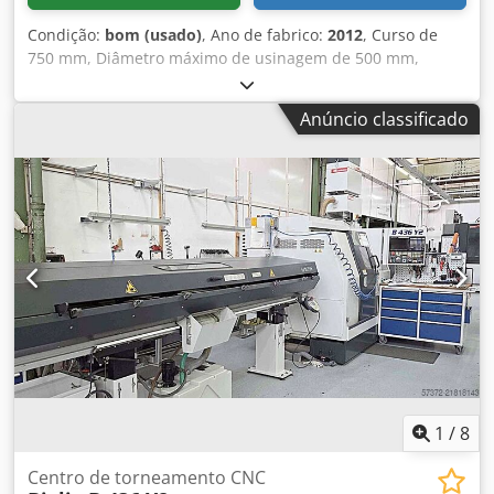
Condição:
bom (usado)
, Ano de fabrico:
2012
, Curso de
750 mm, Diâmetro máximo de usinagem de 500 mm,
Comprimento máximo de torneamento de 1300 mm,
Spindle principal de 3000 rpm, Dodpfx Aexqyg Nsmljkr
Anúncio classificado
Capacidade de barra de 65 mm, Fresagem de 8.000 rpm 20
kW, Eixo C com resolução de 0,001 graus, Eixo Y -90/+120
mm, ATC com 40 estações, Velocidade de fresagem 4.000
rpm, Motores do spindle de 30 kW, Comando FANUC 31i,
Placa de 3 castanhas, transportador de cavacos,
refrigeração, apalpador de ferramenta, coletor de peças,
alimentador de barras.
1
/
8
Centro de torneamento CNC