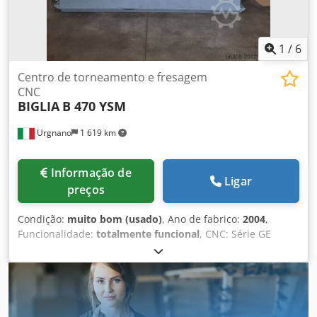
1
/
6
Centro de torneamento e fresagem
CNC
BIGLIA
B 470 YSM
Urgnano
1 619 km
Informação de
Ligar
preços
Condição:
muito bom (usado)
, Ano de fabrico:
2004
,
Funcionalidade:
totalmente funcional
, CNC: Série GE
Fanuc 18i-TB CAPACIDADE DO CABEÇOTE PRINCIPAL
Diâmetro máximo usinável de barra: 83 mm Diâmetro
máximo usinável de peça: 200 mm Comprimento máximo
usinável: 300 mm Diâmetro máximo rotativo: 200 mm
Distância entre os dois centros do cabeçote: 690 mm