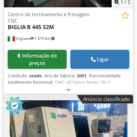
1
/
5
Centro de torneamento e fresagem
CNC
BIGLIA
B 445 S2M
Urgnano
1 619 km
Informação de
Ligar
preços
Condição:
usado
, Ano de fabrico:
2001
, Funcionalidade:
totalmente funcional
, CNC: GE Fanuc Series 18i–T
Diâmetro máx. usinável de barra: 45 mm Comprimento
máx. usinável: 200 mm Diâmetro máx. usinável em
Anúncio classificado
retomada: 160 mm FUSO PRINCIPAL Velocidade máx. de
rotação: 4000 rpm Nariz do fuso: ASA 5" Diâmetro do furo
do fuso: 56 mm Dksdpjw I Rzmsfx Amler Diâmetro interno
dos rolamentos: 90 mm Potência do motor: 7,5 kW
CONTRAFUSO Velocidade máx. de rotação: 4000 rpm Nariz
do fuso: ASA 5" Diâmetro do furo do fuso: 56 mm Diâmetro