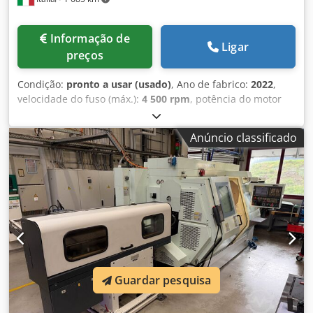
Informação de
Ligar
preços
Condição:
pronto a usar (usado)
, Ano de fabrico:
2022
,
velocidade do fuso (máx.):
4 500 rpm
, potência do motor
do fuso:
40 000 W
, número de eixos:
3
, Este torneiro
horizontal Biglia B1200M 3s foi fabricado em 2022.
Anúncio classificado
Apresenta um comprimento máximo de viragem de 620
mm e um diâmetro máximo de viragem de 360 mm,
proporcionando capacidades robustas para várias
aplicações de viragem. Com uma velocidade do fuso de
4.500 rpm e uma capacidade de barra de 70 mm,
considere a oportunidade de comprar este torno
horizontal Biglia B1200M. Contacte-nos para mais
informações. Dkedpfx Aoyk Uitjmler • Comprimento
máximo de viragem: 620 mm • Diâmetro máximo de
viragem: 360 mm • Capacidade da barra: 70 mm • Nariz do
Guardar pesquisa
fuso: ASA 8 • Potência das ferramentas acionadas: 11 / 13
kW Equipamento adicional • Transportador de aparas: tipo