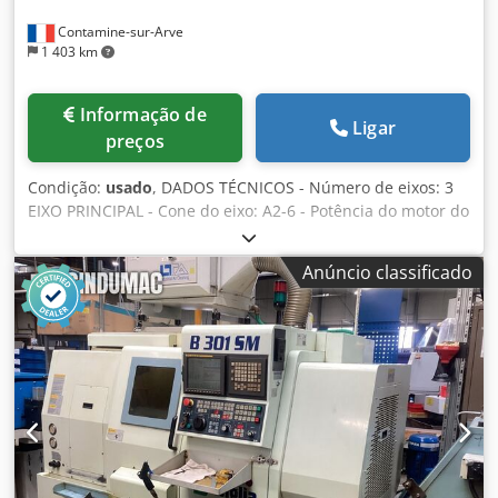
Contamine-sur-Arve
1 403 km
Informação de
Ligar
preços
Condição:
usado
, DADOS TÉCNICOS - Número de eixos: 3
EIXO PRINCIPAL - Cone do eixo: A2-6 - Potência do motor do
eixo: 15 [kW] - Velocidade do eixo: 4000 [rpm] - Diâmetro
máximo da barra: 68 [mm] - Diâmetro máximo na mesa de
Anúncio classificado
trabalho: 320 [mm] - Resolução mínima do eixo C: 0,001
[graus] TORRETA - Número de posições: 12 - Número de
posições motorizadas: 6 - Curso X/Z: 210/500 [mm] - Tipo
de ferramenta: VDI 40 - Velocidade das ferramentas
acionadas: 4000 [rpm] - Potência das ferramentas
acionadas: 3,7 [kW] CONTRA-PONTO - Tipo de contra-
ponto: Manual Dkedjzrh Siopfx Amljr - Tipo de cone: MK 4 -
Curso do contra-ponto: 500 [mm] - Curso da ponta: 100
[mm] ALIMENTAÇÃO ELÉTRICA - Tensão de alimentação:
400 [V] - Potência total: 17 [kW] PESO E DIMENSÕES -