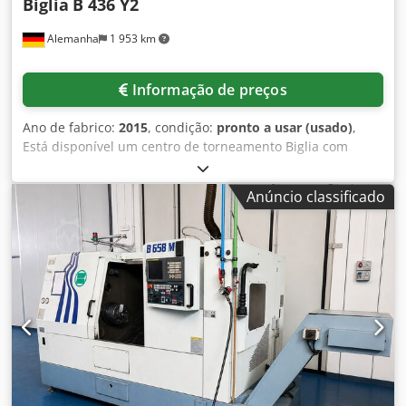
Biglia
B 436 Y2
Alemanha
1 953 km
Informação de preços
Ano de fabrico:
2015
, condição:
pronto a usar (usado)
,
Está disponível um centro de torneamento Biglia com
duplo revólver e duplo fuso, incluindo periféricos. Potência
do fuso: 11kW/11kW, rotação: 7000rpm, passagem de
Anúncio classificado
barra: 36mm-37,5mm, diâmetro máximo de torneamento:
100mm, comprimento máximo de torneamento: 140mm,
posições de ferramentas: 2×12, curso Y: +/-25mm, curso
X/Z: 85mm/300mm, avanço rápido: 15m/min, dimensões
da máquina X/Y/Z: aprox. 3700mm/1450mm/1900mm,
peso: aprox. 5000kg, comando: Mitsubishi M730 com
editor, horas de ligação: aprox. 47000h. Inclui alimentador
de barras FMB turbo 3-36, sistema de refrigeração Knoll
KF10, tanque de 700l, unidade de purificação de ar e um
pacote abrangente de pinças e ferramentas.
Documentação disponível. Uma visita no local é possível.