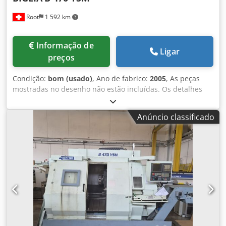
Root
1 592 km
Informação de
Ligar
preços
Condição:
bom (usado)
, Ano de fabrico:
2005
, As peças
mostradas no desenho não estão incluídas. Os detalhes
técnicos encontram-se em anexo. O braço de medição não
está incluído com a máquina. Dodpfx Amezmx I Dsljkr
Anúncio classificado
Consulte as fotografias assinaladas com uma cruz
vermelha.