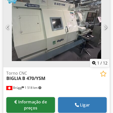
1
/
12
Torno CNC
BIGLIA
B 470/YSM
Brügg
1 518 km
Informação de
Ligar
preços