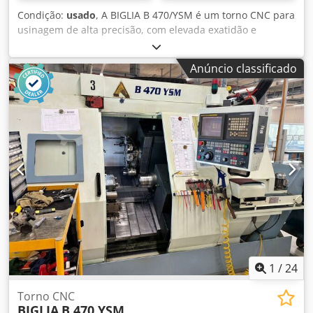
Condição:
usado
, A BIGLIA B 470/YSM é um torno CNC para
usinagem de alta precisão, com elevada exatidão e
fiabilidade. Capacidades: diâmetro de torneamento 210
mm, diâmetro de barra 65 mm, comprimento de
Anúncio classificado
torneamento 300 mm, eixo Y 110 mm; dois carros de
ferramentas (2) com 12 posições cada e 12 ferramentas
acionadas por carro. Dados principais: velocidade de
rotação máx. 4000 rpm; potência do contra-fuso 11 kW;
motor do fuso 26 kW; ligação 50 Hz 3x 400 V; peso da
máquina aprox. 6150 kg; tempo de funcionamento desde a
ativação 74536 horas, tempo de operação 24651 horas,
tempo de trabalho 8588 horas. Acessórios: carregador de
barras LNS HYDROBAR SPRINT. Permite tolerâncias
estreitas; ideal para a indústria automóvel, aeroespacial,
médica, relojoeira e construção de máquinas-ferramenta.
Dkjdpfxszqbh Ie Amlsr
1
/
24
Torno CNC
BIGLIA
B 470 YSM