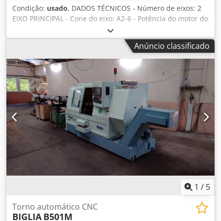
transportador de cavacos: 4.450 x 1.900 x 2.100 mm
Condição:
usado
, DADOS TÉCNICOS - Número de eixos: 2
(altura) Altura do centro do eixo: 1.060 mm Peso com
EIXO PRINCIPAL - Cone do eixo: A2-6 - Potência do motor do
transportador de cavacos: 6000 kg Máquina completa com:
eixo: 15 [kW] - Velocidade do eixo: 4000 [rpm] - Diâmetro
• Sistema de aperto Autoblok de 25 mm • 6 porta-
máximo da barra: 68 [mm] EIXO CONTRÁRIO - Potência do
ferramentas fixos para trabalho interno • 5 porta-
Anúncio classificado
motor do eixo: 5,5 [kW] - Diâmetro máximo na mesa de
ferramentas fixos para trabalho externo • 1 Frontal • 4
trabalho: 320 [mm] - Resolução mínima do eixo C: 0,001
Motorizados axiais + 2 radiais • Sistema de ajuste prévio •
[graus] TORRETA - Número de posições: 12 - Curso X/Z:
Manuais de instruções e declaração CE
210/500 [mm] - Potência das ferramentas acionadas: 3,7
[kW] ALIMENTAÇÃO ELÉTRICA - Tensão de alimentação: 400
[V] - Potência total: 17 [kW] PESO E DIMENSÕES - Espaço
ocupado: 3900 x 1870 [mm] - Altura da máquina: 1960
[mm] - Peso da máquina: 4300 [kg] HORAS DA MÁQUINA -
Horas em funcionamento: 50508 [horas] - Horas de
operação: 9147 [horas] ACESSÓRIOS - Comando: Fanuc 18-
T - Depósito de líquido de refrigeração - Transportador de
cavacos - Sistema de remoção de peças - Mandril
Djdpfxozrh Spe Amljkr
1
/
5
Torno automático CNC
BIGLIA
B501M