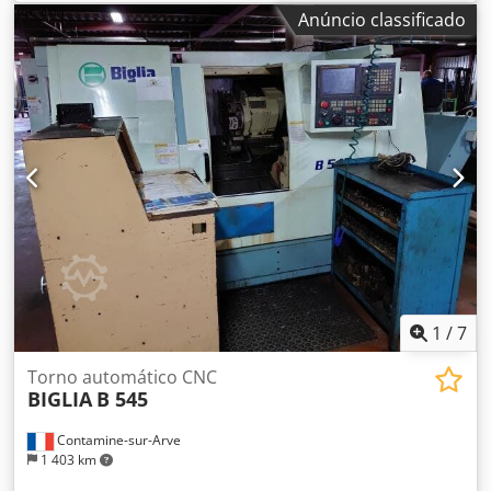
Anúncio classificado
1
/
7
Torno automático CNC
BIGLIA
B 545
Contamine-sur-Arve
1 403 km