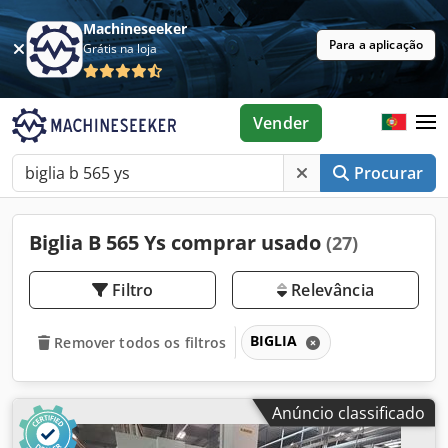
Machineseeker
Para a aplicação
Grátis na loja
Vender
Procurar
Biglia B 565 Ys comprar usado
(27)
Filtro
Relevância
BIGLIA
Remover todos os filtros
Anúncio classificado