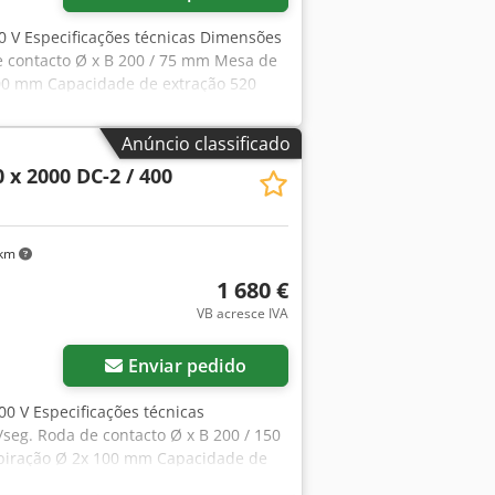
00 V Especificações técnicas Dimensões
e contacto Ø x B 200 / 75 mm Mesa de
 100 mm Capacidade de extração 520
ão 0,37 kW Potência de saída do motor
,3 kW Tensão 400 V Comprimento 1130
Anúncio classificado
rnecimento - Cinta de lixa K 80 -
 x 2000 DC-2 / 400
 de aspiração de alumínio diam. 100
 trabalho - Interruptor de proteção do
jpag Tde Ailsrf - Botão de paragem de
 km
1 680 €
VB acresce IVA
Enviar pedido
00 V Especificações técnicas
seg. Roda de contacto Ø x B 200 / 150
spiração Ø 2x 100 mm Capacidade de
80 rpm Potência do motor de extração