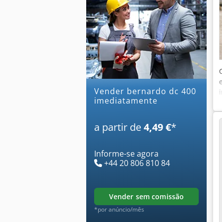
Vender bernardo dc 400
imediatamente
a partir de
4,49 €
*
Informe-se agora
+44 20 806 810 84
vender sem comissão
*por anúncio/mês