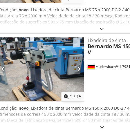
Condição:
novo
, Lixadora de cinta Bernardo MS 75 x 2000 DC-2 / 4
da correia 75 x 2000 mm Velocidade da cinta 18 / 36 m/seg. Roda d
retificação de superfícies 500 x 75 mm Ligação de aspiração Ø 2x
m3/h Velocidade de extração 2780 rpm Potência do motor de extraç
S1 100% 2,5 / 3,3 kW Potência de entrada do motor S6 40% 3,3 / 4
Lixadeira de cinta
mm Largura 520 mm Altura 1130 mm Peso aprox. 104 kg Âmbito de fo
Bernardo
MS 150
Disco de proteção articulado - Aspiração integrada - 2x mangueira
V
mm - Saco de filtro - Mesa de lixar e de apoio - Paragem da peça de
motor - Rolo de lixa com borracha - Revestimento de grafite Codpfx
emergência separado - Estrutura de base
Mudersbach
1 792
1
/
15
Condição:
novo
, Lixadora de cinta Bernardo MS 150 x 2000 DC-2 / 4
Dimensões da correia 150 x 2000 mm Velocidade da cinta 18 / 36 m/
mm Mesa de retificação de superfícies 500 x 150 mm Ligação de a
extração 520 m3/h Crsdpepag Ttsfx Ailsf Velocidade de extração 27