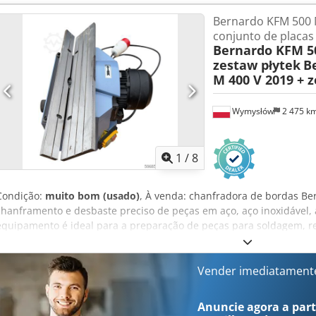
0,37 kW Potência de saída do motor S1 100% 2,5 / 3,3 kW Potência d
Bernardo KFM 500 
kW Tensão 400 V Comprimento 1130 mm Largura 600 mm Altura 11
conjunto de placas
fornecimento - Cinta de lixa K 80 - Disco de proteção articulado - 
Bernardo KFM 50
aspiração de alumínio diam. 100 mm - Saco de filtro - Mesa de lixa
zestaw płytek
B
trabalho - Interruptor de proteção do motor - Rolo de lixa com borr
M 400 V 2019 + 
de paragem de emergência separado - Estrutura de base
Wymysłów
2 475 k
1
/
8
Condição:
muito bom (usado)
, À venda: chanfradora de bordas Be
chanframento e desbaste preciso de peças em aço, aço inoxidável, 
equipamento é ideal para a preparação de peças para soldagem, r
execução de chanfros uniformes. Sua construção robusta e a possib
chanfro garantem um acabamento preciso e repetível. A máquina 
conjunto de pastilhas de corte, conforme mostrado nas fotos. Especi
Vender imediatament
Bernardo País de fabricação: Áustria Modelo: KFM 500 M Ano de fa
PWA-190707 Tipo: chanfradora de bordas Potência do motor: 0,55 k
Anuncie agora a parti
Hz Corrente nominal: 1,48 A Proteção recomendada: C16 Peso: 33 