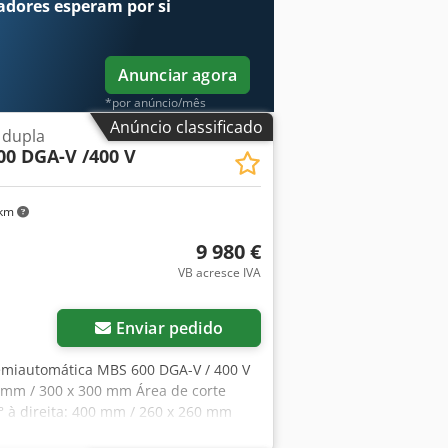
adores
esperam por si
e material para soldagem -
a de chanfros para soldas Crsdpjziww
peração - Conjunto de pastilhas de
Anunciar agora
tado O equipamento é usado e
tes de operação. A máquina é vendida
*por anúncio/mês
Anúncio classificado
 dupla
0 DGA-V /400 V
 km
9 980 €
VB acresce IVA
Enviar pedido
semiautomática MBS 600 DGA-V / 400 V
0 mm / 300 x 300 mm Área de corte
° à direita: 400 mm / 260 x 260 mm
e redondo / quadrado 45° à esquerda: