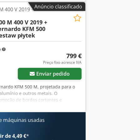
e entrada do motor S6 40% 3,3 / 4,3
Anúncio classificado
M 400 V 2019 +
30 mm Peso aprox. 116 kg Âmbito de
Aspiração integrada - 2x mangueira de
0 M 400 V 2019 +
r e de apoio - Paragem da peça de
ernardo KFM 500
acha - Revestimento de grafite - Botão
zestaw płytek
m
799 €
Preço fixo acresce IVA
Enviar pedido
rnardo KFM 500 M, projetada para o
alumínio e outros metais. O
emoção de bordas cortantes e
ilidade de ajuste do ângulo de
é vendida com manual de operação e
ficações técnicas: Fabricante:
e máquinas usadas
bricação: 07/2019 Número de série:
W Alimentação: 400 V Frequência: 50
r de 4,49 €
*
kg Aplicações O equipamento é