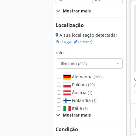
Mostrar mais
Localização
A sua localização detectada:
Portugal
(alterar)
raio:
Ilimitado
(223)
Alemanha
(190)
Polónia
(29)
Áustria
(1)
Finlândia
(1)
Itália
(1)
Mostrar mais
a Esquadria
Dupla De Esquadria
Serra Dupla
Condição