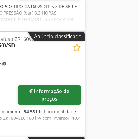
COPCO TIPO GA160VSDFF N.º DE SÉRIE
0 PRESSÃO (bar) 8,3 HORAS
SECADOR INTEGRADO sim TROCADOR
erf INSTALADO EM RESERVATÓRIO não
Anúncio classificado
rafuso ZR160VSD
60VSD
km
Informação de
preços
cionamento:
54 551 h
, Funcionalidade:
co ZR160VSD, 160 kW com inversor. 10,4