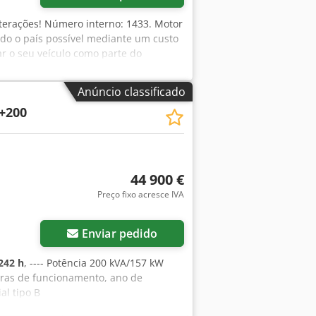
alterações! Número interno: 1433. Motor
odo o país possível mediante um custo
ar o seu veículo como parte do
ssível sem entrada inicial! Tem mais
Anúncio classificado
+200
44 900 €
Preço fixo acresce IVA
Enviar pedido
242 h
, ---- Potência 200 kVA/157 kW
oras de funcionamento, ano de
al tipo B