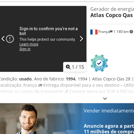
Gerador de energi
Atlas Copco
Qas
França
1 140 km
1
/
15
Condição:
usado
, Ano de fabrico:
1994
, 1994 | Atlas Copco Qas 28 
Localização: França 🚛 Entrega disponível para o seu destino – Utili
estimar os custos de transporte! 💰 Compre agora por EUR 4.000 o
entrega disponível mediante uma pequena taxa (sujeito à aprovação)*
independente 23 pontos de inspeção: 18 aprovados ✅ 2 com ressalva
inspetor: Gerador 30 kVA, 77A/44A 230V/400V. Fusíveis de 40A e 16
Vender imediatament
adicionada de forma improvisada. Número de horas de funcionam
funcionamento. Ano de fabricação: 1994. 📄 Quer ver o relatório co
Anuncie agora a parti
vídeo? Dica: A referência "39926 Equippo" é frequentemente usada 
11 milhões de compr