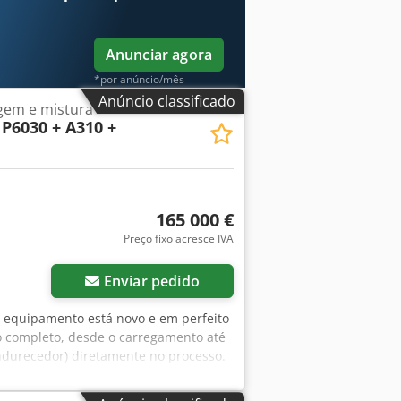
riteriosa realizada por profissionais ✔
nheiro ✔ Opções de pagamento seguras e
entos? Oferecemos ferramentas e
Anunciar agora
as – de fácil acesso em nossa
*por anúncio/mês
Anúncio classificado
gem e mistura
P6030 + A310 +
165 000 €
Preço fixo acresce IVA
Enviar pedido
o equipamento está novo e em perfeito
 completo, desde o carregamento até
ndurecedor) diretamente no processo.
rabalho. Movimentação das peças
omático, semiautomático e manual.