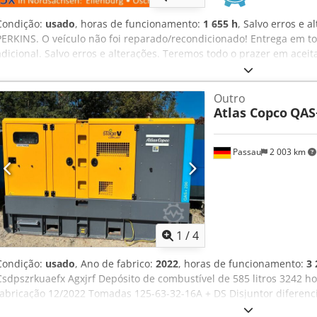
Condição:
usado
, horas de funcionamento:
1 655 h
, Salvo erros e 
PERKINS. O veículo não foi reparado/recondicionado! Entrega em t
adicional. Salvo erros e alterações. Teremos todo o prazer em aceit
pagamento. Crsdpfxjzp Avke Agxjf Financiamento/leasing também po
alguma questão? Teremos todo o prazer em ajudá-lo!
Outro
Atlas Copco
QAS
Passau
2 003 km
1
/
4
Condição:
usado
, Ano de fabrico:
2022
, horas de funcionamento:
3 
Csdpszrkuaefx Agxjrf Depósito de combustível de 585 litros 3242 h
fabricação 12/2022 Tomadas 125-63-32-16A + DS Disjuntor diferenci