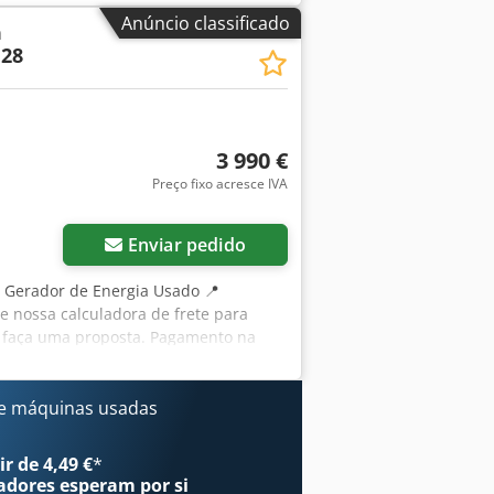
Anúncio classificado
a
 28
3 990 €
Preço fixo acresce IVA
Enviar pedido
| Gerador de Energia Usado 📍
ze nossa calculadora de frete para
u faça uma proposta. Pagamento na
 👷‍♂️ Inspecionado por especialista
s ℹ️ 0 falhas ⚠️ 📌 Comentário do
A. Uma tomada adicional de 32A foi
e máquinas usadas
ento desconhecido. Em bom
mpleto de inspeção, fotos extras ou um
r de 4,49 €
*
para encontrar mais detalhes online.
adores
esperam por si