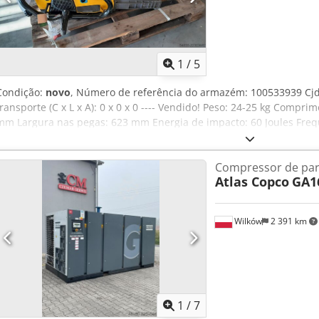
1
/
5
Condição:
novo
, Número de referência do armazém: 100533939 Cjd
transporte (C x L x A): 0 x 0 x 0 ---- Vendido! Peso: 24-25 kg Comp
mm Largura nas pegas: 623 mm Energia de impacto: 60 Joules Fre
Compressor de par
Atlas Copco
GA1
Wilków
2 391 km
1
/
7