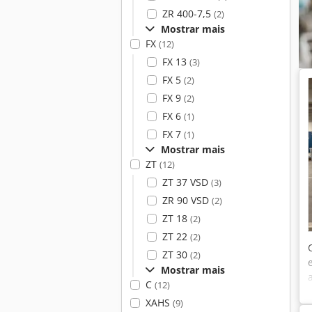
ZR 400-7,5
(2)
Mostrar mais
FX
(12)
FX 13
(3)
FX 5
(2)
FX 9
(2)
FX 6
(1)
FX 7
(1)
Mostrar mais
ZT
(12)
ZT 37 VSD
(3)
ZR 90 VSD
(2)
ZT 18
(2)
ZT 22
(2)
ZT 30
(2)
Mostrar mais
C
(12)
XAHS
(9)