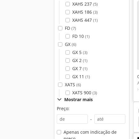
XAHS 237
(5)
XAHS 186
(3)
XAHS 447
(1)
FD
(7)
FD 10
(1)
GX
(6)
GX 5
(3)
GX 2
(1)
GX 7
(1)
GX 11
(1)
XATS
(6)
XATS 900
(3)
Mostrar mais
Preço:
-
o
Agregado
Cummins
Cummins Gerador
Apenas com indicação de
preço