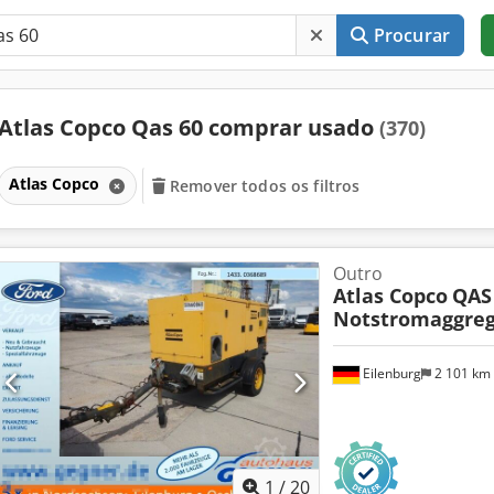
Procurar
Atlas Copco Qas 60 comprar usado
(370)
Atlas Copco
Remover todos os filtros
Outro
Atlas Copco
QAS
Notstromaggreg
Eilenburg
2 101 km
1
/
20