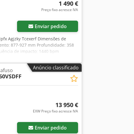
1 490 €
Preço fixo acresce IVA
Enviar pedido
pfx Agjzky Tcexerf Dimensões de
rimento: 877-927 mm Profundidade: 358
quência de impacto: 1440 bpm
Anúncio classificado
afuso
60VSDFF
13 950 €
EXW Preço fixo acresce IVA
Enviar pedido