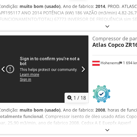
Condição:
muito bom (usado)
, Ano de fabrico:
2014
, PROD. ATLAS
APF195117 ANO 2014 POTÊNCIA (kW) 186 VAZÃO (m3/min) 4,82-26,7
(FUNCIONAMENTO/TOTAL) 67773 INVERSOR DE FREQUÊNCIA sim 
DE CALOR não ARREFECIMENTO (AR/ÁGUA) ar Csdozl S Smjpfx Agx
DOCUMENTAÇÃO não CONEXÕES 3 NOVO/USADO USADO
Compressor de pa
Atlas Copco
ZR1
Hohenems
1 694 
1
/
18
Condição:
muito bom (usado)
, Ano de fabrico:
2008
, horas de fun
totalmente funcional
, Compressor isento de óleo usado Atlas Cop
bar, 25,90 m3/min, ano de fabrico 2008. Cedsx A E Euepfx Agxerf