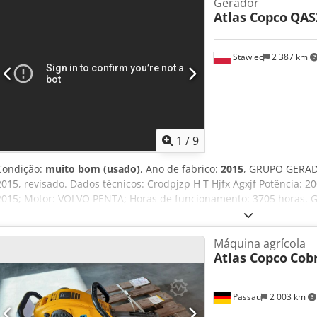
Gerador
dosagem de 1 componente e 2 componentes (viscosidade baixa a m
Atlas Copco
QAS
têm 50 e 20 litros Codsy Naf Ejpfx Agxsrf Tensão de controle: 24 
elétrico Corrente nominal: conforme esquema elétrico Consumo de
Fusível: conforme esquema elétrico Pressão de operação: 6 bar Mo
Stawiec
2 387 km
Temperatura de operação: +10 °C a +40 °C Temperatura de armaze
ar: 10% a 85% (não condensante) Classe de proteção do quadro de 
equipamento completo: IP20 Superfície de instalação: máx. 0,5% de 
equipamento: 0,8 m Espaço livre em frente ao quadro de comando: 
2050 mm x Profundidade: 770 mm Peso: 430 kg Scheugenpflug SND
cm / L 209 cm / A 215 cm / Scheugenpflug SNDE121197 ZES 217958 
1
/
9
220 cm / 43
Condição:
muito bom (usado)
, Ano de fabrico:
2015
, GRUPO GERAD
2015, revisado. Dados técnicos: Crodpjzp H T Hjfx Agxjf Potência: 2
2015; Motor: VOLVO PENTA; Horas de funcionamento: 3705 horas. G
funcionamento. Preço líquido: 105.000 zł; Preço bruto: 129.150 zł. L
Máquina agrícola
Atlas Copco
Cob
Passau
2 003 km