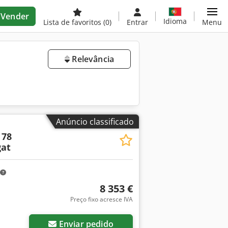
Vender
Idioma
Lista de favoritos
(0)
Entrar
Menu
Relevância
Anúncio classificado
 78
at
8 353 €
Preço fixo acresce IVA
Enviar pedido