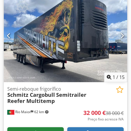
do espaço de carga:
90 m³
, suspensão:
ar
, tamanho do
pneu:
385/55 R22,5
, Ano de fabrico:
2017
, Equipamento:
ABS
, Tara: 9430 kg, Peso bruto admissível: 35000 kg,
Certificado DIN EN 12642 (código XL), Espaço de carga (C x
L x A): 13.410 mm x 2.490 mm x 2.700 mm, Dimensão do
pneu: 385/55 R22.5, Volume do espaço de carga: 90 m³, 1º
eixo: , 2º eixo: , 3º eixo: , Suspensão pneumática, Proteção
contra o encaixe, Eixo elevatório, Plataforma para paletes,
Sistema de travagem eletrónico EBS, Suporte para extintor
de incêndio, Registador de temperatura, Dois pisos,
Odômetro, Conector de ligação 1x15 e 2x7 pinos,
Antissalpicaduras, Jantes de liga leve, Sistema de
telemática. Crjdpfezp Tbqox Aprof
1
/
15
Semi-reboque frigorífico
Schmitz Cargobull
Semitrailer
Reefer Multitemp
32 000 €
Rio Maior
62 km
38 000 €
Preço fixo acresce IVA