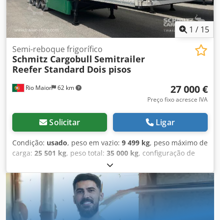
sobressalente, Ficha de ligação 1x15 e 2x7 pinos, Anti-
spray, Controle da pressão dos pneus, Cjdpfx Aezqg
Nkoprorf
1
/
15
Semi-reboque frigorífico
Schmitz Cargobull
Semitrailer
Reefer Standard Dois pisos
27 000 €
Rio Maior
62 km
Preço fixo acresce IVA
Solicitar
Ligar
Condição:
usado
, peso em vazio:
9 499 kg
, peso máximo de
carga:
25 501 kg
, peso total:
35 000 kg
, configuração de
eixo:
3 eixos
, primeira matrícula:
10/2017
, comprimento do
espaço de carga:
13 410 mm
, largura do espaço de carga:
2 490 mm
, altura do espaço de carga:
2 700 mm
, volume
do espaço de carga:
90 m³
, suspensão:
ar
, tamanho do
pneu:
385/55 R22,5
, Ano de fabrico:
2017
, Equipamento:
ABS
, Peso em vazio: 9499 kg, Peso bruto admissível: 35000