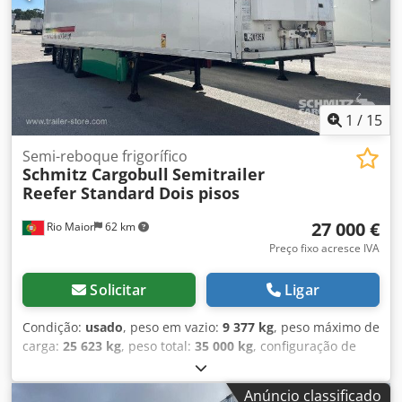
eixo: , 2.º eixo: , 3.º eixo: , Suspensão pneumática, Proteção
contra sobreposição, Eixo elevatório, Porta para paletes,
Sistema de travagem eletrónico EBS, Suporte para extintor,
Registador de temperatura, Piso duplo, Odômetro,
Conector 1x15 e 2x7 pinos, Antirrespingos, Rodas de liga
leve, Sistema de telemática. Crodjzp S U Aspfx Aprof
1
/
15
Semi-reboque frigorífico
Schmitz Cargobull
Semitrailer
Reefer Standard Dois pisos
27 000 €
Rio Maior
62 km
Preço fixo acresce IVA
Solicitar
Ligar
Condição:
usado
, peso em vazio:
9 377 kg
, peso máximo de
carga:
25 623 kg
, peso total:
35 000 kg
, configuração de
eixo:
3 eixos
, primeira matrícula:
06/2017
, comprimento do
espaço de carga:
13 410 mm
, largura do espaço de carga:
Anúncio classificado