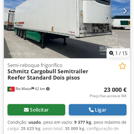
L x A): 13.410 mm x 2.490 mm x 2.700 mm, Dimensão do
pneu: 385/55 R22.5, Volume do espaço de carga: 90 m³, 1º
eixo: , 2º eixo: , 3º eixo: , Suspensão pneumática, Proteção
anti-encasto, Eixo elevatório, Porta paletes, Sistema de
travagem eletrónico EBS, Suporte para extintor, Registador
de temperatura, Odómetro, Ficha de ligação 1x15 e 2x7
pinos, Proteção anti-salpicos, Jantes de liga leve, Sistema
de telemática. Cedpfx Apozp Tbkererf
1
/
15
Semi-reboque frigorífico
Schmitz Cargobull
Semitrailer
Reefer Standard Dois pisos
23 000 €
Rio Maior
62 km
Preço fixo acresce IVA
Solicitar
Ligar
Condição:
usado
, peso em vazio:
9 377 kg
, peso máximo de
carga:
25 623 kg
, peso total:
35 000 kg
, configuração de