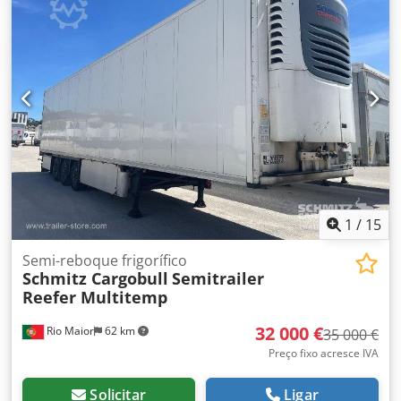
pneu:
385/55 R22,5
, Ano de fabrico:
2019
, Equipamento:
ABS, plataforma elevatória traseira
, Tara: 9315kg, Peso
bruto admissível: 35000kg, Certidão DIN EN 12642 (código
XL), Espaço de carga (C x L x A): 13.410 mm x 2.490 mm x
2.700 mm, Tamanho do pneu: 385/55 R22.5, Certificado
farmacêutico, Volume espaço de carga: 90 m³, 1° eixo: , 2°
eixo: , 3° eixo: , Suspensão pneumática, Proteção contra
encaixe, Eixo elevatório, Porta-paletes, Plataforma, Sistema
de frenagem eletrônica EBS, Suporte para extintor de
incêndio, Registrador de temperatura, Tomada de conexão
1x15 e 2x7 pinos, Sistema anti-spray, Rodas de liga leve,
Sistema telemático, Controle de pressão dos pneus,
1
/
15
Crsdpfx Aoy Eil Toprsf
Semi-reboque frigorífico
Schmitz Cargobull
Semitrailer
Reefer Multitemp
32 000 €
Rio Maior
62 km
35 000 €
Preço fixo acresce IVA
Solicitar
Ligar