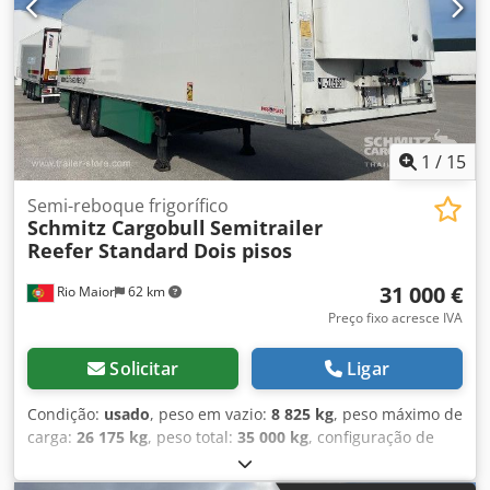
carga: 90 m³, 1º eixo: , 2º eixo: , 3º eixo: , Suspensão
pneumática, Proteção anti-impacto, Eixo elevatório, Porta
paletes, Sistema de travagem eletrónico EBS, Suporte para
extintor de incêndio, Registrador de temperatura, Piso
duplo, Odómetro, Ficha de ligação 1x15 e 2x7 pinos,
Proteção anti-salpicos, Jantes de liga leve, Sistema de
telemática. Credpfszp S Upex Aprof
1
/
15
Semi-reboque frigorífico
Schmitz Cargobull
Semitrailer
Reefer Standard Dois pisos
31 000 €
Rio Maior
62 km
Preço fixo acresce IVA
Solicitar
Ligar
Condição:
usado
, peso em vazio:
8 825 kg
, peso máximo de
carga:
26 175 kg
, peso total:
35 000 kg
, configuração de
eixo:
3 eixos
, primeira matrícula:
02/2019
, comprimento do
espaço de carga:
13 410 mm
, largura do espaço de carga: