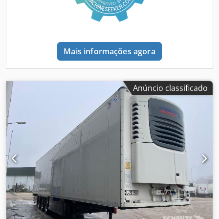
elevatório, Porta-paletes, Plataforma, Sistema de travagem
eletrónico EBS, Suporte para extintor, Caixa de
ferramentas, Suporte para roda sobressalente, Registador
de temperatura, Ficha de ligação 1x15 e 2x7 pinos,
Dispositivo anti-salpicos, Jantes de liga leve, Sistema de
Mais informações agora
controlo da pressão dos pneus. Cjdpfszk Rw Sjx Aprjrf
Anúncio classificado