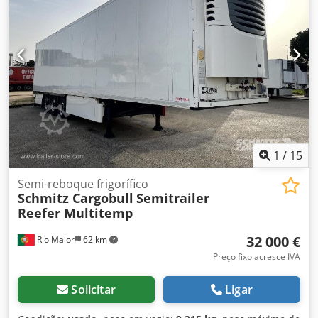
1
/
15
Semi-reboque frigorífico
Schmitz Cargobull
Semitrailer
Reefer Multitemp
32 000 €
Rio Maior
62 km
Preço fixo acresce IVA
Solicitar
Ligar