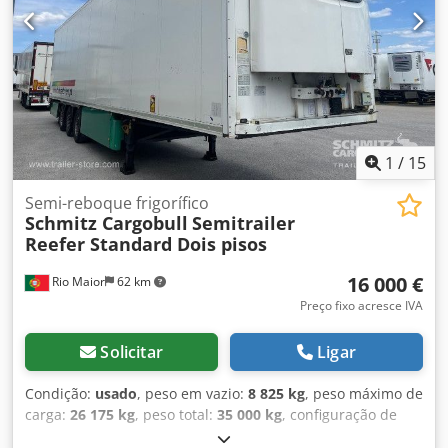
pneu: 385/55 R22.5, Volume do espaço de carga: 90 m³, 1.º
eixo: , 2.º eixo: , 3.º eixo: , Suspensão pneumática, Proteção
contra deslocamento, Eixo elevatório, Porta paletes,
Sistema de travagem eletrónico EBS, Suporte para extintor
de incêndio, Registrador de temperatura, Piso duplo,
Odômetro, Conector 1x15 e 2x7 pinos, Proteção anti-
salpicos, Jantes de liga leve, Sistema de telemática.
Csdpfjzp Tagsx Aprorf
1
/
15
Semi-reboque frigorífico
Schmitz Cargobull
Semitrailer
Reefer Standard Dois pisos
16 000 €
Rio Maior
62 km
Preço fixo acresce IVA
Solicitar
Ligar
Condição:
usado
, peso em vazio:
8 825 kg
, peso máximo de
carga:
26 175 kg
, peso total:
35 000 kg
, configuração de
eixo:
3 eixos
, primeira matrícula:
10/2014
, comprimento do