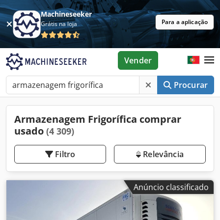
Machineseeker
Para a aplicação
Grátis na loja
Vender
Procurar
Armazenagem Frigorífica comprar
usado
(4 309)
Filtro
Relevância
Anúncio classificado