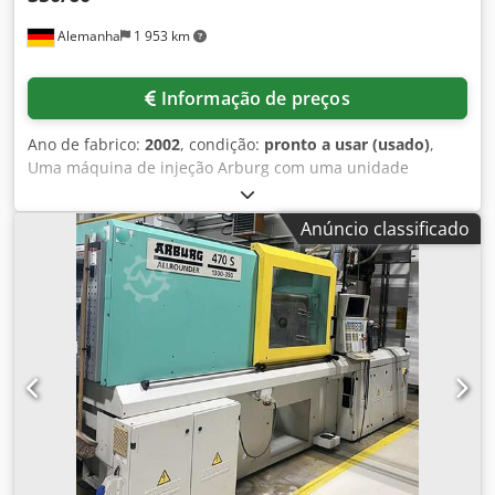
máquina de usinagem de metal de alta qualidade, mas
Alemanha
1 953 km
acessível, para sua produção? Ou pretende vender a sua?
Para mais informações ou formas de contato, visite nosso
site.
Informação de preços
Ano de fabrico:
2002
, condição:
pronto a usar (usado)
,
Uma máquina de injeção Arburg com uma unidade
rotativa na metade móvel do molde está disponível.
Distância entre colunas: 420mm, força de fechamento:
Anúncio classificado
1000kN, força de abertura: 250kN, curso de abertura:
500mm, altura mínima de instalação do molde: 250mm,
dimensões da placa X/Y: 570mm/570mm, peso máximo do
molde: 600kg, curso do ejetor: 175mm. Unidade de injeção
350, diâmetro do fuso: 35mm/40mm/45mm, volume
máximo de dosagem: 230cm³, pressão máxima de injeção:
2500bar. Dimensões da máquina X/Y/Z: aprox.
4300mm/1700mm/2750mm, peso: aprox. 4500kg, horas de
operação: aprox. 75443h. Documentação disponível. Uma
inspeção no local é possível. Credpfx Apjyddy Iovsf