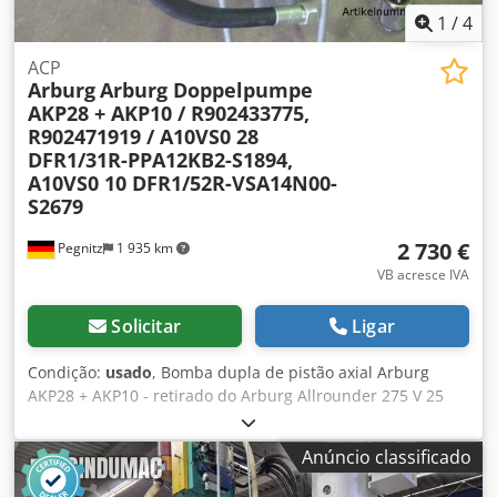
1
/
4
ACP
Arburg
Arburg Doppelpumpe
AKP28 + AKP10 / R902433775,
R902471919 / A10VS0 28
DFR1/31R-PPA12KB2-S1894,
A10VS0 10 DFR1/52R-VSA14N00-
S2679
2 730 €
Pegnitz
1 935 km
VB acresce IVA
Solicitar
Ligar
Condição:
usado
, Bomba dupla de pistão axial Arburg
AKP28 + AKP10 - retirado do Arburg Allrounder 275 V 25
retirado da máquina de corrida Crjdpfou Tv A Rox Apvjf -
totalmente funcionalFabricante: Arburg Tipo: AKP28 +
Anúncio classificado
AKP10 Número da peça de reposição: 250.957 Nº do
fabricante: R9 R9Chave de tipo: A10VS0 28 DFR1/31R-