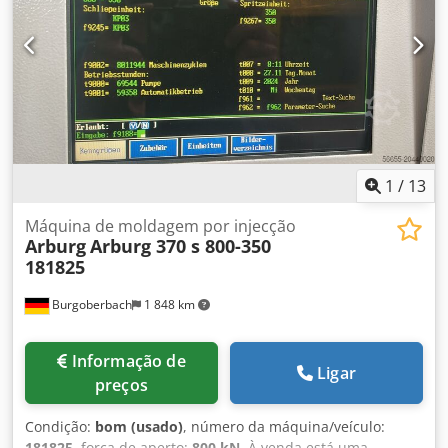
proteção completo (enclosure) Crsdpfx Apjx Eitbjvsf
1
/
13
Máquina de moldagem por injecção
Arburg
Arburg 370 s 800-350
181825
Burgoberbach
1 848 km
Informação de
Ligar
preços
Condição:
bom (usado)
, número da máquina/veículo:
181825
, força de aperto:
800 kN
, À venda está uma