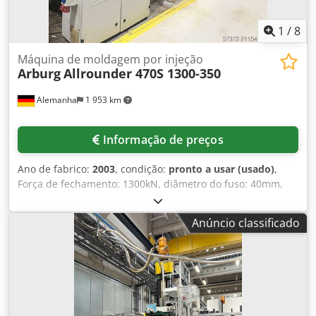
1
/
8
Máquina de moldagem por injeção
Arburg
Allrounder 470S 1300-350
Alemanha
1 953 km
Informação de preços
Ano de fabrico:
2003
, condição:
pronto a usar (usado)
,
Força de fechamento: 1300kN, diâmetro do fuso: 40mm,
pressão máxima de injeção: 2120bar, volume de injeção:
182cm³, peso do disparo: 153g, distância entre colunas:
Anúncio classificado
470mm/470mm, dimensões das placas X/Y:
650mm/650mm, altura mínima de instalação da
ferramenta: 275mm, curso máximo de abertura: 850mm,
centralização: 125mm. Dimensões da máquina X/Y/Z:
aprox. 4600mm/1600mm/2200mm, peso: aprox. 5500kg. A
unidade de fechamento apresenta vazamento de óleo no