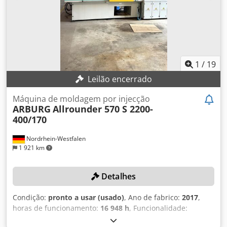
específica de injeção: 2.200/1.620 bar Diâmetro do fuso:
40/35 mm Raio do bico: 15 mm DETALHES DA MÁQUINA
Potência elétrica do aquecimento: 13,6 kW Potência
elétrica do motor: 30 kW Horas de funcionamento: 41.881 h
EQUIPAMENTO: Sistema de manuseio GEKU SR 500 SH, ano
de fabricação: 2011 Correia transportadora "16"
1
/
19
Leilão encerrado
Máquina de moldagem por injecção
ARBURG
Allrounder 570 S 2200-
400/170
Nordrhein-Westfalen
1 921 km
Detalhes
Condição:
pronto a usar (usado)
, Ano de fabrico:
2017
,
horas de funcionamento:
16 948 h
, Funcionalidade:
totalmente funcional
, número da máquina/veículo: