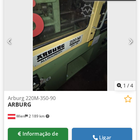
1
/
4
Arburg 220M-350-90
ARBURG
Wien
2 189 km
Informação de
Ligar