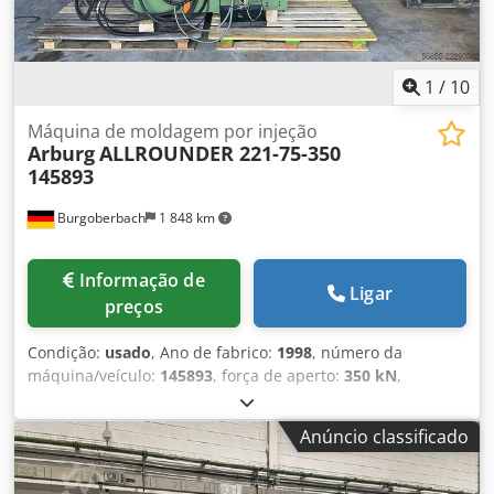
1
/
10
Máquina de moldagem por injeção
Arburg
ALLROUNDER 221-75-350
145893
Burgoberbach
1 848 km
Informação de
Ligar
preços
Condição:
usado
, Ano de fabrico:
1998
, número da
máquina/veículo:
145893
, força de aperto:
350 kN
,
diâmetro do parafuso:
25 mm
, folga entre as colunas:
221
mm
, cilindrada:
56 cm³
, pressão de injeção:
2 500 barra
, À
Anúncio classificado
venda, uma máquina de injeção Arburg, modelo
Allrounder 221-75-350. A máquina está em estado usado.
Dados técnicos: ARBURG Maschinenfabrik Hehl & Söhne