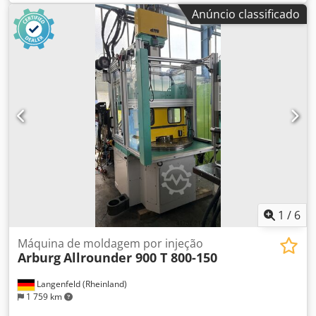
de fechamento: 1300kN, curso de abertura: 500mm, altura
Anúncio classificado
mínima para instalação do molde: 250mm, distância entre
placas de fixação: 750mm, distância entre colunas X/Y:
420mm/420mm, dimensões das placas X/Y:
605mm/605mm, peso máximo do molde: 650kg, curso do
ejetor: 175mm. Dimensões da máquina X/Y/Z: aprox.
4350mm/1650mm/2100mm, peso: aprox. 4300kg, horas de
operação: aprox. 80131h. A máquina está com defeito e
não está mais operacional ou apta para uso. Só pode ser
utilizada como fonte de peças de reposição.
Documentação disponível. Inspeção local possível. Codpfx
Apsyddzfsvsrf
1
/
6
Máquina de moldagem por injeção
Arburg
Allrounder 900 T 800-150
Langenfeld (Rheinland)
1 759 km