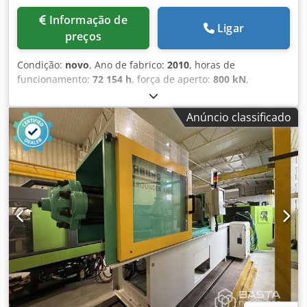
Informação de
Ligar
preços
Condição:
novo
, Ano de fabrico:
2010
, horas de
funcionamento:
72 154 h
, força de aperto:
800 kN
,
diâmetro do parafuso:
25 mm
, cilindrada:
54 cm³
, ARBURG
Allrounder 900 T 800-150 Nº de estoque: 503576
Anúncio classificado
Fabricante: ARBURG Modelo: Allrounder 900 T 800-150
Comando: Ano de fabricação: 2010 Horas de operação:
72.154 h Dados técnicos – lado de fechamento Força de
fechamento: 800 kN Distância entre colunas (h x v): 900 x
900 mm Altura mínima de montagem: 250 mm Distância
máxima entre placas: 550 mm Curso de abertura: 300 mm
Diâmetro da mesa rotativa: 900 mm Curso do ejetor: 150
mm Csdpfsytd Spsx Apvjrf Força do ejetor: 46 kN
Centragem da placa móvel: Ø 90 mm Centragem da placa
fixa: Ø 90 mm Dados técnicos – unidade de injeção
Diâmetro do fuso: 25 mm Volume do curso: 54 ccm Pressão
de injeção: 2.500 bar Comprimento do fuso: 24 l/d Torque
do fuso: 210 Nm Taxa de plastificação: 49 g/s PS Taxa de