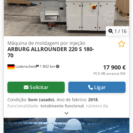
fixação: máx. 650 mm - Curso do parafuso: máx. 145 mm
Atenção: o equipamento deve ser recolhido entre 8 e 10 de
setembro de 2026, numa data a ser definida. FCA D-63128
Dietzenbach – carregado num camião.
1
/
16
Máquina de moldagem por injeção
ARBURG
ALLROUNDER 220 S 180-
70
17 900 €
Lüdenscheid
1 802 km
FCA VB acresce IVA
Solicitar
Ligar
Condição:
bom (usado)
, Ano de fabrico:
2018
,
Funcionalidade:
totalmente funcional
, número da
máquina/veículo:
243708
, diâmetro do parafuso:
15 mm
,
comprimento total:
2 500 mm
, largura total:
1 500 mm
,
altura total:
2 500 mm
, peso total:
1 700 kg
, potência:
39
kW (53,03 cv)
, frequência de entrada:
50 Hz
, tensão de