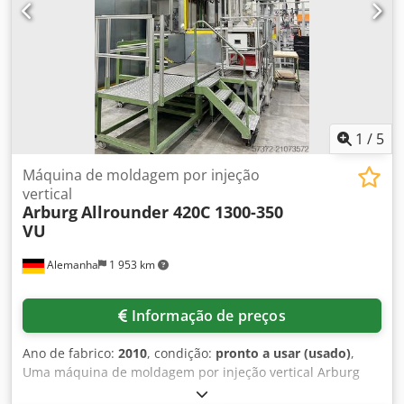
cilindro de fechamento. Documentação disponível. Uma
visita local é possível. Crjdpfx Ajygw Siepvef
1
/
5
Máquina de moldagem por injeção
vertical
Arburg
Allrounder 420C 1300-350
VU
Alemanha
1 953 km
Informação de preços
Ano de fabrico:
2010
, condição:
pronto a usar (usado)
,
Uma máquina de moldagem por injeção vertical Arburg
com unidade de injeção horizontal está disponível. Força