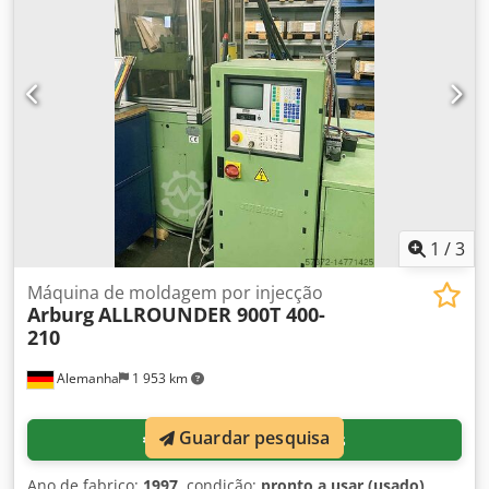
1
/
3
Máquina de moldagem por injecção
Arburg
ALLROUNDER 900T 400-
210
Alemanha
1 953 km
Guardar pesquisa
Informação de preços
Ano de fabrico:
1997
, condição:
pronto a usar (usado)
,