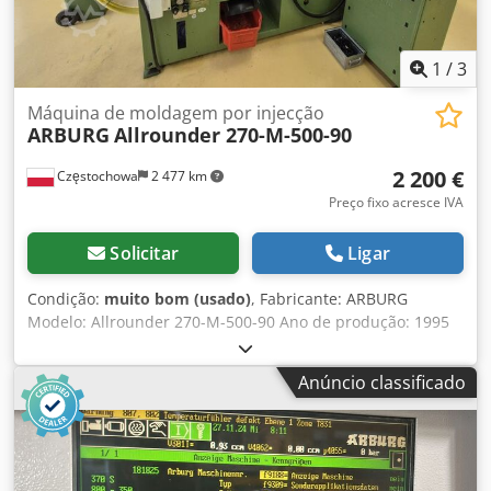
1
/
3
Máquina de moldagem por injecção
ARBURG
Allrounder 270-M-500-90
2 200 €
Częstochowa
2 477 km
Preço fixo acresce IVA
Solicitar
Ligar
Condição:
muito bom (usado)
, Fabricante: ARBURG
Modelo: Allrounder 270-M-500-90 Ano de produção: 1995
Número de série: 164822 Sistema de controle: Unidade de
controle: Arburg Multronica Unidade de injeção: Tipo de
Anúncio classificado
injeção: vertical (unidade de injeção vertical) Diâmetro do
fuso: Ø 20 mm Unidade de fechamento: Força de
fechamento: 500 kN Equipamentos adicionais: Sistema
pick: sistema de retirada de peças Divisor de canaleta:
calha divisora / calha de seleção Proteção: gabinete de