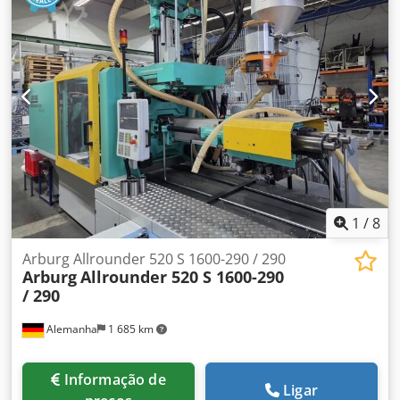
PPA12KB2-S1894, A10VS0 10 DFR1/52R-VSA14N00-S2679O
número antes da primeira barra descreve a série do
dispositivo. Por esse motivo, esse número do código de
tipo na sua peça de reposição antiga pode ser diferente.
Caso tenha alguma dúvida, sinta-se à vontade para entrar
em contato conosco.
1
/
8
Arburg Allrounder 520 S 1600-290 / 290
Arburg
Allrounder 520 S 1600-290
/ 290
Alemanha
1 685 km
Informação de
Ligar