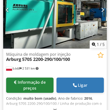
mm Peso: 3650 kg Idiomas: Tcheco, Inglês, Alemão
Condição: A máquina encontra-se em excelente estado Em
operação até 30 de março de 2024, atualmente não
energizada
1
/
5
Máquina de moldagem por injeção
Arburg
570S 2200-290/100/100
Łódź
2 531 km
Informação de
Ligar
preços
Condição:
muito bom (usado)
, Ano de fabrico:
2016
,
Arburg 570S 2200-290/100/100 / Linha de produção com o
robot Wittmann W823 / Horas de funcionamento: 20.499 h