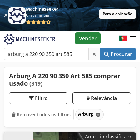
Machineseeker
Para a aplicação
Grátis na loja
Vender
Procurar
Arburg A 220 90 350 Art 585 comprar
usado
(319)
Filtro
Relevância
Arburg
Remover todos os filtros
Anúncio classificado