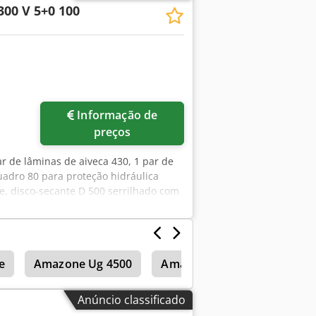
300 V 5+0 100
Informação de
preços
ar de lâminas de aiveca 430, 1 par de
uadro 80 para proteção hidráulica
e, disco-secante D 500 serrilhado com
epfx Altsf
e
Amazone Ug 4500
Amazone Uf 901
Amazo
Anúncio classificado