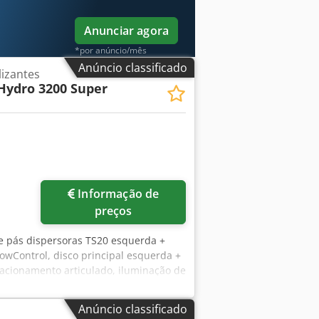
Anunciar agora
*por anúncio/mês
Anúncio classificado
lizantes
Hydro 3200 Super
Informação de
preços
e pás dispersoras TS20 esquerda +
lowControl, disco principal esquerda +
tacionamento articulado, iluminação de
es EasyCheck. Crodpst A Tzwefx Altof
Anúncio classificado