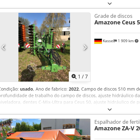
Grade de discos
Amazone
Ceus 5
Kassel
1 909 km
1
/
7
Condição:
usado
, Ano de fabrico:
2022
, Campo de discos 510 mm de
profundidade de trabalho do campo de discos, ajuste hidráulico d
niveladora, dentes C-Mix-Ultra para Ceus 50, ajuste hidráulico de
dentes com timão hidráulico HD LÂMINA 80 mm (14/K1) Cedpfx Alotz
Espalhador de ferti
Amazone
ZA-V 2