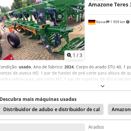
Amazone
Teres 
Kassel
1 909 km
1
/
3
Condição:
usado
, Ano de fabrico:
2024
, Corpo do arado STU 40, 1 p
pontas de aiveca HD, 1 par de hastes de pré-corte para altura de q
contra sobrecarga, pré-corte M2, 1 par de suportes de disco-secant
protetor de contato, 1 par de montagem de corpo com Credot A Udy
Descubra mais máquinas usadas
Distribuidor de adubo e distribuidor de cal
Amazon
Arados