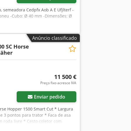
o, semeadora Cedpfx Aob A E Ufjlterf -
pneu -Cubo: Ø 40 mm -Dimensões: Ø
Anúncio classificado
00 SC Horse
äher
11 500 €
Preço fixo acresce IVA
Enviar pedido
rse Hopper 1500 Smart Cut * Largura
e 3 pontos para trator * Faca de asa
 roda livre * Cesto coletor com
pm * Indicador de nível de enchimento