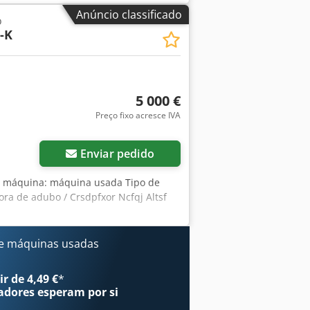
el! Coderhy H Rspfx Altsrf Para
Anúncio classificado
o
nosco facilmente pelo WhatsApp
-K
5 000 €
Preço fixo acresce IVA
Enviar pedido
e máquina: máquina usada Tipo de
ra de adubo / Crsdpfxor Ncfqj Altsf
e máquinas usadas
r de 4,49 €
*
adores
esperam por si