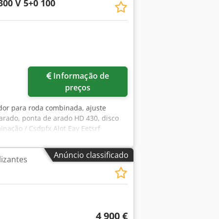
300 V 5+0 100
Informação de
preços
dor para roda combinada, ajuste
 arado, ponta de arado HD 430, disco
nação / Csdpfx Alot Eay Eetsrf
Anúncio classificado
lizantes
4 900 €