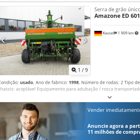
-----Número interno do veículo: 8427 Suporte via WhatsApp disponív
Serra de grão únic
dúvidas sobre o veículo ou mais informações, entre em contato co
Amazone
ED 601
Whatsapp Whatsapp ----Erros e venda intermediária reservados.
Kassel
1 909 km
1
/
9
Condição:
usado
, Ano de fabrico:
1998
, Número de rodas: 2 Tipo d
chassis: acoplável Equipamento para adubação / rosca transportado
Vender imediatament
Anuncie agora a parti
11 milhões de compr