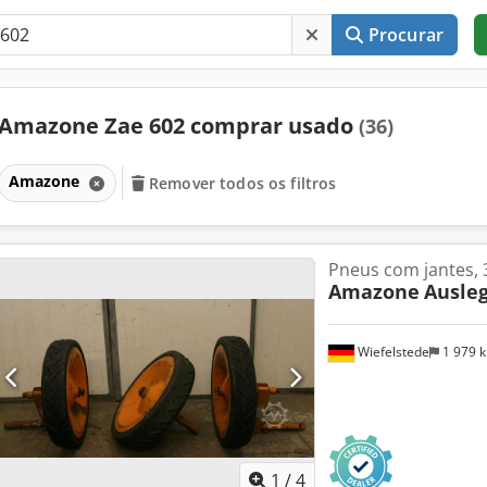
Procurar
Amazone Zae 602 comprar usado
(36)
Amazone
Remover todos os filtros
Pneus com jantes, 
Amazone
Ausleg
Wiefelstede
1 979 
1
/
4