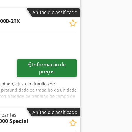
Anúncio classificado
000-2TX
Informação de
preços
ntado, ajuste hidráulico de
a profundidade de trabalho da unidade
 profundidade de trabalho do campo de
 Tpljtsrf
Anúncio classificado
lizantes
000 Special