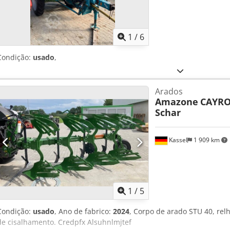
1
/
6
Condição:
usado
,
Arados
Amazone
CAYRO
Schar
Kassel
1 909 km
1
/
5
Condição:
usado
, Ano de fabrico:
2024
, Corpo de arado STU 40, rel
de cisalhamento. Credpfx Alsuhnlmjtef