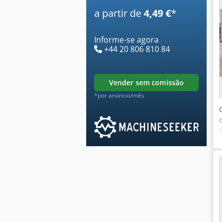
a partir de
4,49 €
*
Informe-se agora
+44 20 806 810 84
vender sem comissão
*por anúncio/mês