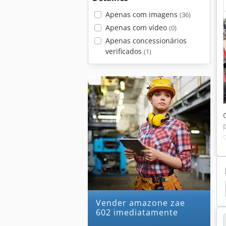
Apenas com imagens
(36)
Apenas com vídeo
(0)
Apenas concessionários
verificados
(1)
Arado
Arado Profundo
Amazone Uf 1201
Vender amazone zae
602 imediatamente