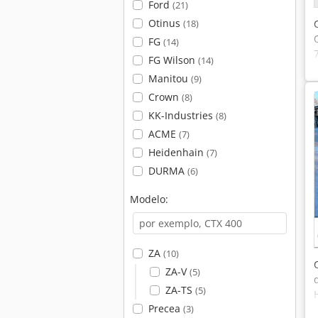
Ford
(21)
Otinus
(18)
FG
(14)
FG Wilson
(14)
Manitou
(9)
Crown
(8)
KK-Industries
(8)
ACME
(7)
Heidenhain
(7)
DURMA
(6)
Modelo:
ZA
(10)
ZA-V
(5)
ZA-TS
(5)
Precea
(3)