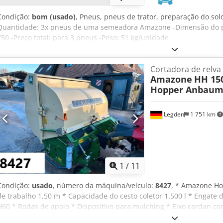
Condição:
bom (usado)
, Pneus, pneus de trator, preparação do sol
Quantidade: 3x pneus de uma semeadora Amazone -Dimensão do 
750 -Preço total: para 3 pneus -Peso: 51 kg/unidade
Cortadora de relva
Amazone
HH 15
Hopper Anbaum
Legden
1 751 km
1
/
11
Condição:
usado
, número da máquina/veículo:
8427
, * Amazone Ho
de trabalho 1,50 m * Capacidade do cesto coletor 1.500 l * Engate d
H60 * Rodas de apoio * Dispositivo para mulching * Eixo cardan com
esvaziamento hidráulico do fundo * Velocidade de rotação 2.650 r