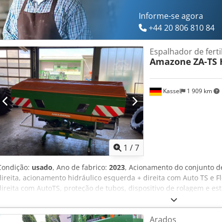
Informe-se agora
+44 20 806 810 84
Espalhador de ferti
Amazone
ZA-TS 
Kassel
1 909 km
1
/
7
Condição:
usado
, Ano de fabrico:
2023
, Acionamento do conjunto d
direita, acionamento hidráulico esquerda + direita com Auto TS e F
direita com AutoTS, proteção de tubos, dispositivo de rolagem e es
trabalho, sensor de inclinação para sistema de pesagem, 16 unidad
Arados