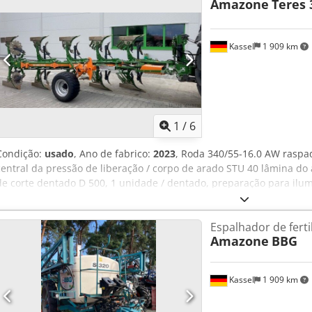
Amazone
Teres 
Kassel
1 909 km
1
/
6
Condição:
usado
, Ano de fabrico:
2023
, Roda 340/55-16.0 AW raspa
central da pressão de liberação / corpo de arado STU 40 lâmina do
de corte dentado D 500, 1 unidade / dentado, preparação para ilumi
Espalhador de ferti
Amazone
BBG
Kassel
1 909 km