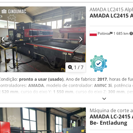
AMADA LC2415 Alp
AMADA
LC2415 A
Polónia
1 685 km
1
/
7
Condição:
pronto a usar (usado)
, Ano de fabrico:
2017
, horas de f
controladores:
AMADA
, modelo de controlador:
AMNC 3i
, potência
2 520 mm
, curso do eixo Y:
1 550 mm
, curso do eixo Z:
300 mm
, pe
mm
, altura total:
2 271 mm
, comprimento do produto (máx.):
2 63
máquina AMADA LC2415 Alpha 5 de 3 eixos foi fabricada em 2017.
Máquina de corte a
processamento de 5 040 × 1 550 mm e um potente laser de CO₂ de 3
AMADA
LC-2415 
aço inoxidável com espessuras até 10 mm. A máquina tem uma ve
Be- Entladung
de 114 m/min e pode processar peças com peso até 330 kg. Se proc
qualidade, considere a máquina de corte a laser de CO₂ AMADA LC2