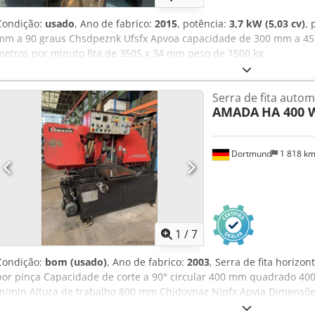
Condição:
usado
, Ano de fabrico:
2015
, potência:
3,7 kW (5,03 cv)
, 
mm a 90 graus Chsdpeznk Ufsfx Apvoa capacidade de 300 mm a 45 
metros por minuto fita de 3505 x 34 mm peso de 1500 kg
Serra de fita autom
AMADA
HA 400 
Dortmund
1 818 k
1
/
7
Condição:
bom (usado)
, Ano de fabrico:
2003
, Serra de fita horizo
por pinça Capacidade de corte a 90° circular 400 mm quadrado 400
m/min Altura de trabalho 800 mm Chjdoynaz Njpfx Apvja Dimensões 
mm Avanço de material em um curso 560 mm Avanço múltiplo até 