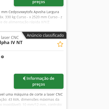
preços
0 mm Cedpsvxwytofx Apvsha Largura
. 330 kg Curso - x 2520 mm Curso - z
e de alimentação rápida X/Y/Z
etibilidade +/- 0,005 mm Altura da
0 bar Requisito total de energia 10
Anúncio classificado
 laser CNC
,3 m Ventilador turbo substituído às
lpha IV NT
 de fumos de cave tipo Vario T 1.5A
er dentro da classe 1 A máquina foi
m
Informação de
preços
nível uma máquina de corte a laser CNC
igação: 43 kVA, dimensões máximas da
 inoxidável): 10 mm/12 mm, controlo: