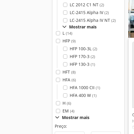
LC 2012 C1 NT
(2)
LC-2415 Alpha IV
(2)
LC-2415 Alpha IV NT
(2)
Mostrar mais
L
(14)
HFP
(9)
HFP 100-3L
(2)
HFP 170-3
(2)
HFP 130-3
(1)
HFT
(8)
HFA
(6)
HFA 1000 CII
(1)
HFA 400 W
(1)
H
(6)
EM
(4)
Mostrar mais
Preço: