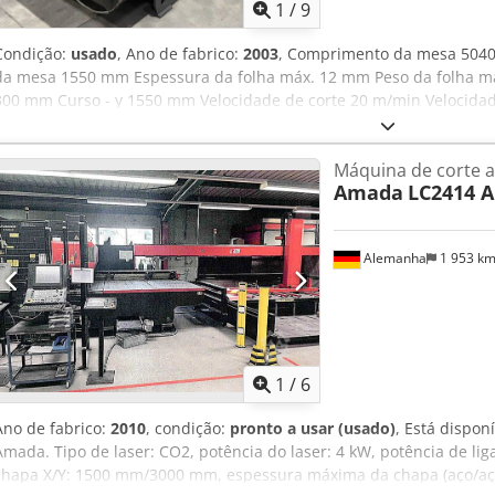
1
/
9
Condição:
usado
, Ano de fabrico:
2003
, Comprimento da mesa 504
da mesa 1550 mm Espessura da folha máx. 12 mm Peso da folha máx
300 mm Curso - y 1550 mm Velocidade de corte 20 m/min Velocidad
80/80/60 m/min Precisão de posicionamento +-0,01 mm/500 mm Rep
mesa 820 mm Tamanho da abertura 550x1550 mm Ar comprimido 6/2
Máquina de corte a
kW Peso da máquina aprox. Necessidade de espaço aprox. 2,5x5,7x2
Amada
LC2414 A
36.000 horas Secador de ar comprimido Alphapac 0015 SP Extracção
Aparelho de ar condicionado RIEDEL PC 315.21-NE-LAS Radiação las
mantida regularmente
Alemanha
1 953 k
1
/
6
Ano de fabrico:
2010
, condição:
pronto a usar (usado)
, Está dispo
Amada. Tipo de laser: CO2, potência do laser: 4 kW, potência de l
chapa X/Y: 1500 mm/3000 mm, espessura máxima da chapa (aço/aço