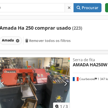
Procurar
Amada Ha 250 comprar usado
(223)
Amada
Remover todos os filtros
Serra de fita
AMADA
HA250W
Courbevoie
1 347 
1
/
3