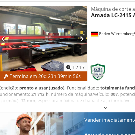
5,5 kW Dimensões C x L x A 2250 x 2850 x 1700 mm Peso 2500 kg Acess
Máquina de corte a
Totalmente hidráulica: fixação da peça, avanço do arco da serra, el
Amada
LC-2415 
Avanço por pinça • Transportador de cavacos tipo parafuso sem fi
cortes individuais • Ajuste automático da altura de elevação do ar
material • Comprimento máximo de corte de 560 mm com avanço s
Baden-Württemberg
• Regulagem hidráulica da pressão de fixação do torno • Guiamento
desviadores e suportes de metal duro • Tensão constante da lâmin
de ruptura • Sistema de refrigeração • Contador de peças • Botão 
Siegfried Volz Máquinas-Ferramenta Rüschebrinkstr. 151-153 DE 
1
/
17
Termina em
20
d
23
h
39
min
55
s
Condição:
pronto a usar (usado)
, Funcionalidade:
totalmente func
funcionamento:
21 713 h
, número da máquina/veículo:
007
, potênc
aço (máx.):
12 mm
, espessura máxima de chapa de aço inoxidável:
alumínio (máx.):
8 mm
, curso do eixo X:
2 520 mm
, curso do eixo Y:
Sem preço mínimo – venda garantida ao lance mais alto! A máquina
última em dezembro de 2025) (registros disponíveis)! O soprador a 
Vender imediatament
Os eixos X e Y foram renovados em 2023, com 27.066 horas de fu
do eixo X: 2.520 mm Curso do eixo Y: 1.550 mm Curso do eixo Z: 3