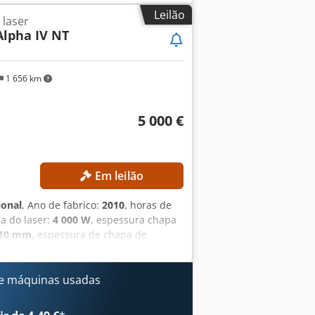
órios / Características especiais: •
Leilão
 laser
evação do arco e avanço do material •
Alpha IV NT
m • Operação totalmente automática ou
co de acordo com o diâmetro do
imples • 5040 mm com avanço múltiplo
1 656 km
 da lâmina de serra por roletes
a de serra, com desligamento em caso
de emergência • Conformidade CE
5 000 €
- 44143 Dortmund - Wambel
Em leilão
ional
, Ano de fabrico:
2010
, horas de
ia do laser:
4 000 W
, espessura chapa
10 mm
, espessura de chapa de
1 550 mm
, curso do eixo Z:
300 mm
,
 foi sujeita a manutenção anual (a
laser Turbo foi substituído em 2021.
e máquinas usadas
ncionamento. DETALHES TÉCNICOS Curso
00 mm Curso do eixo B: 17 mm