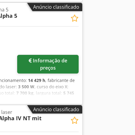
Anúncio classificado
ha 5
lpha 5
Informação de
preços
uncionamento:
14 429 h
, fabricante de
 do laser:
3 500 W
, curso do eixo X:
so total:
7 700 kg
, largura total:
5 745
0 mm
, número de eixos:
3
, Esta
 Possui uma área máxima de
Anúncio classificado
 laser
 500 W, capaz de cortar aço macio e
Alpha IV NT mit
locidade máxima de avanço simultâneo
ura capacidades de corte de alta
415 Alpha 5. Contacte-nos para obter