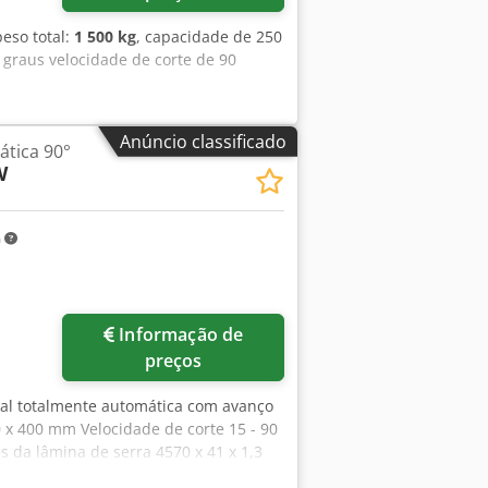
peso total:
1 500 kg
, capacidade de 250
graus velocidade de corte de 90
Anúncio classificado
ática 90°
W
m
Informação de
preços
ntal totalmente automática com avanço
 x 400 mm Velocidade de corte 15 - 90
da lâmina de serra 4570 x 41 x 1,3
9 vezes = 5040 mm Potência do motor