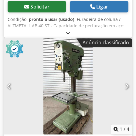
Solicitar
Ligar
Condição:
pronto a usar (usado)
, Furadeira de coluna /
ALZMETALL AB 40 ST - Capacidade de perfuração em aço:
aproximadamente 50 mm - Capacidade de rosqueamento:
máximo M30 Dedpfxozm Tb Ee Ag Nowa - Porta-
Anúncio classificado
ferramentas: MK 4 - Curso do eixo: aproximadamente 160
mm - Avanço automático: 0,1-0,2-0,3-0,4 mm/rotação -
Distância entre o eixo e a coluna: aproximadamente 300
mm - Ajuste de velocidade contínuo (variador) - Rotação
para a direita / esquerda - Mesa de trabalho ajustável em
altura por meio de manivela - Dimensões da mesa de
trabalho: aproximadamente 740 x 460 mm - Potência do
motor: aproximadamente 3 kW Dimensões: C x L x A: 1,2 x
0,8 x 2,2 metros / Peso: aproximadamente 1200 kg Salvo
erros e omissões.
1
/
4