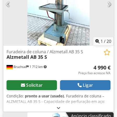
Indicador de velocidade - Rotação no sentido horário /
anti-horário - Cabeçote de perfuração pivotante com
ferramenta - Mesa de trabalho com ajuste de altura por
meio de manivela - Sistema de refrigeração - Paragem de
emergência / Desligamento - Lâmpada de trabalho
Dimensões: C x L x A: 1 x 0,8 x 2,1 metros / Peso, aprox.
1200 kg Reservamo-nos o direito de corrigir erros e
omissões.
1
/
20
Furadeira de coluna / Alzmetall AB 35 S
Alzmetall
AB 35 S
4 990 €
Bruchsal
1 712 km
Preço fixo acresce IVA
Solicitar
Ligar
Condição:
pronto a usar (usado)
, Furadeira de coluna –
ALZMETALL AB 35 S - Capacidade de perfuração em aço:
aproximadamente 45 mm Dwsdpfx Asznlf Eog Nja -
Capacidade de perfuração em fundido: aproximadamente
Anúncio classificado