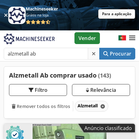
Machineseeker
Para a aplicação
Grátis na loja
Vender
Procurar
Alzmetall Ab comprar usado
(143)
Filtro
Relevância
Alzmetall
Remover todos os filtros
Anúncio classificado