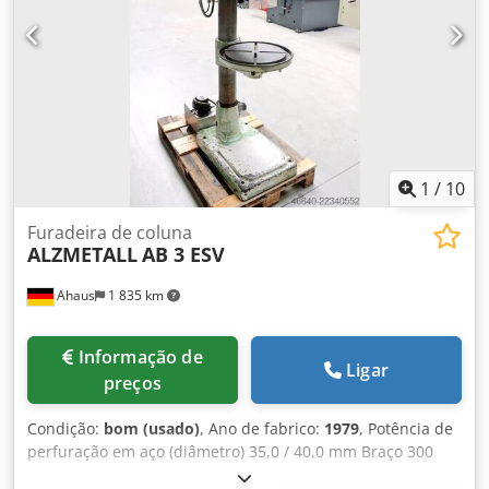
broca Dwsdezl E Uhepfx Ag Nja * com acionamento
eletromagnético - Motor com inversão de polaridade -
Rotação da broca no sentido horário/anti-horário - Batente
de profundidade de perfuração - Mesa da máquina com 2
ranhuras em T * altura ajustável através de manivela -
Botão de paragem de emergência na frente - Manual de
instruções (PDF)
1
/
10
Furadeira de coluna
ALZMETALL
AB 3 ESV
Ahaus
1 835 km
Informação de
Ligar
preços
Condição:
bom (usado)
, Ano de fabrico:
1979
, Potência de
perfuração em aço (diâmetro) 35,0 / 40,0 mm Braço 300
mm Curso de perfuração 180 mm Velocidade de rotação