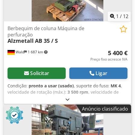
1
/
12
Berbequim de coluna Máquina de
perfuração
Alzmetall
AB 35 / S
5 400 €
Wald
1 687 km
Preço fixo acresce IVA
Solicitar
Ligar
Condição:
pronto a usar (usado)
, suporte do fuso:
MK 4
,
velocidade de rotação (máx.):
3 500 rpm
, velocidade de
rotação (min.):
130 rpm
, profundidade da garganta:
300
mm
, Alzmetall AB 35 / S – Furadeira de coluna Curso do
Anúncio classificado
pinhão: 180 mm Braço: 300 mm Porta-broca: MK 4 Mandril:
3-16 mm Velocidade variável: 130 - 3500 rpm Avanço: 0,1 -
0,2 - 0,3 mm/rev Dispositivo de corte de roscas Unidade de
refrigeração Morsa Pode visitar-nos para uma inspeção.