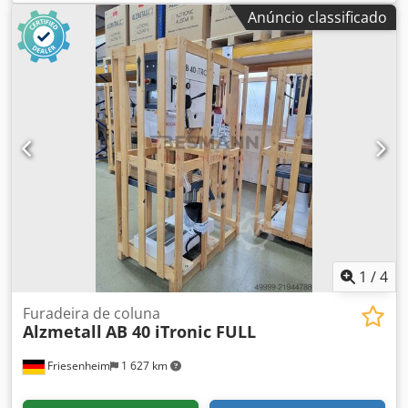
de aço M24 Elenco M30 Fuso curto MK 3 Curso do fuso 120
Anúncio classificado
mm Projeção utilizável 293 mm Diâmetro da coluna 115
mm Mesa de máquina 515 x 360 mm Mesa de fuso
distanciador 117/701 mm Ranhuras em T 2 x 14 x 224 mm
Avanço 0,1 + 0,2 mm/rotação Altura da máquina aprox.
Peso líquido aprox. Acionamento continuamente variável
Motor 750/1500 rpm Potência 1,0 / 1,6 kW Velocidade do
fuso rpm 80-1125 Equipamento adicional: - Interruptor de
reversão Dsdpsy S Auzsfx Ag Nswa - Luz LED para máquina
- Dispositivo de corte de rosca - Dispositivo de refrigeração
B Disponível imediatamente em estoque
1
/
4
Furadeira de coluna
Alzmetall
AB 40 iTronic FULL
Friesenheim
1 627 km