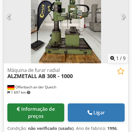
1
/
9
Máquina de furar radial
ALZMETALL
AB 30R - 1000
Offenbach an der Queich
1 697 km
Informação de
Ligar
preços
Condição:
não verificado (usado)
, Ano de fabrico:
1996
,