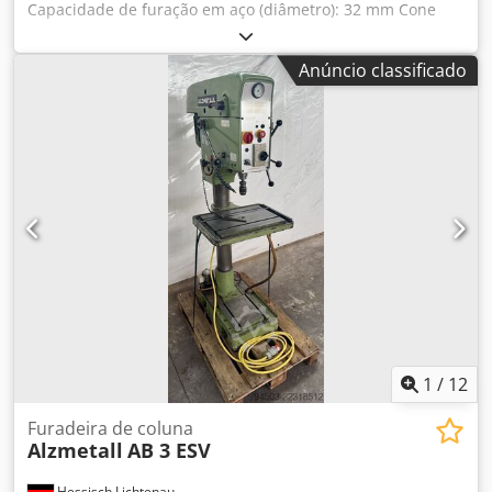
Capacidade de furação em aço (diâmetro): 32 mm Cone
Morse: MK 4 Base: 1700 x 700 mm Avanço: 4 m/min Dodpfx
Ajzb Raisg Nswa Peso da máquina: aprox. 1,5 t Dimensões
Anúncio classificado
(C x L x A): aprox. 1800 x 1200 x 2480 mm
1
/
12
Furadeira de coluna
Alzmetall
AB 3 ESV
Hessisch Lichtenau