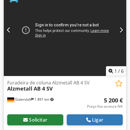
caixa de engrenagens, além de regulagem contínua: 160 -
1540 rpm 4 avanços automáticos: 0,09; 0,12; 0,18 e 0,22
mm/volta Motor de acionamento: 380 V, 2,6/3,2 kW Peso:
640 kg Necessidade de espaço: 700 x 1150 x 2000 mm
1
/
6
Furadeira de coluna Alzmetall AB 4 SV
Alzmetall
AB 4 SV
5 200 €
Gütersloh
1 891 km
Preço fixo acresce IVA
Solicitar
Ligar