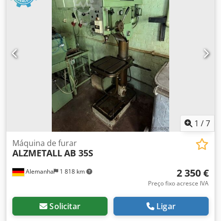
1
/
7
Máquina de furar
ALZMETALL
AB 35S
2 350 €
Alemanha
1 818 km
Preço fixo acresce IVA
Solicitar
Ligar