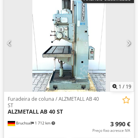
48 mm - Porta-fuso: MK 4 - Distância do fuso ao poste:
aproximadamente 350 mm - Curso do fuso:
aproximadamente 180 mm - Rotações do fuso: 2
velocidades / 65 - 1450 rpm (VARIÁVEL) - Avanços
automáticos: 0,1-0,2-0,3-0,4 mm/rotação - Batente de
profundidade de perfuração - Superfície de fixação da
mesa: aproximadamente 600x460 mm - Ajuste da mesa:
aproximadamente 600 mm - Altura da mesa ajustável por
manivela - Diâmetro do poste: aproximadamente 200 mm -
Potência do motor: aproximadamente 3,5 kW - Sistema de
refrigeração - Lâmpada de trabalho - Indicador de
velocidade Dimensões: C x L x A 1,1 x 0,7 x 2,1 metros /
Peso: aproximadamente 1200 kg Salvo erros e omissões.
1
/
19
Furadeira de coluna / ALZMETALL AB 40
ST
ALZMETALL
AB 40 ST
3 990 €
Bruchsal
1 712 km
Preço fixo acresce IVA