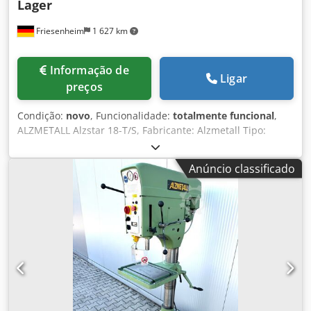
Lager
Friesenheim
1 627 km
Informação de
Ligar
preços
Condição:
novo
, Funcionalidade:
totalmente funcional
,
ALZMETALL Alzstar 18-T/S, Fabricante: Alzmetall Tipo:
Alzstar 18-T/S Estado: Novo / Máquina de demonstração
Capacidade de perfuração em aço St 60: 18 mm,
Anúncio classificado
Rosqueamento em aço St 60: M 12, Rosqueamento em
ferro fundido GG 20: M 14, Mandril curto: MK 2, Djdjy S Au
Uopfx Ag Nowa Rotação do mandril: 225-4.300 rpm, Curso
do mandril: 80 mm, Braço: 190 mm, Diâmetro da coluna:
65 mm, Mesa da máquina – superfície útil: 300x240 mm,
Número de ranhuras em T – largura – distância: 2 x 12 x 80
mm, Distância entre o mandril e a mesa da máquina,
mínima/máxima: 75/357 mm, Base da máquina –
superfície útil: 300x240 mm, Número de ranhuras em T –
largura – distância: 2 x 12 x 80 mm, Distância entre o