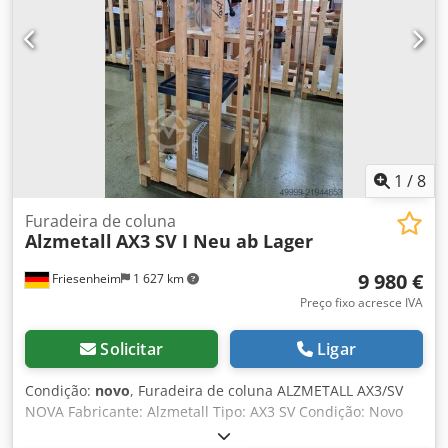
infinitamente variável
, Furadeira de coluna ALZMETALL
bem conservada AB 35 S Nº de série 3650 Fuso flangeado
MK4 Alcance 300 mm Curso do fuso 160 mm Dedpfxezicxro
Ag Njwa Velocidade do fuso 55-1500 rpm sem
escalonamento Velocidade do fuso em 2 estágios de
transmissão Capacidade de perfuração: 32 mm em aço, 45
mm em ferro fundido cinzento Área ocupada 1,3 m x 0,9 m
Altura 1,87 m Peso 430 kg Apenas retirada e pagamento
em dinheiro
1
/
8
Furadeira de coluna
Alzmetall
AX3 SV I Neu ab Lager
9 980 €
Friesenheim
1 627 km
Preço fixo acresce IVA
Solicitar
Ligar
Condição:
novo
, Furadeira de coluna ALZMETALL AX3/SV
NOVA Fabricante: Alzmetall Tipo: AX3 SV Condição: Novo
Capacidade de perfuração em aço 40 mm Rosqueamento