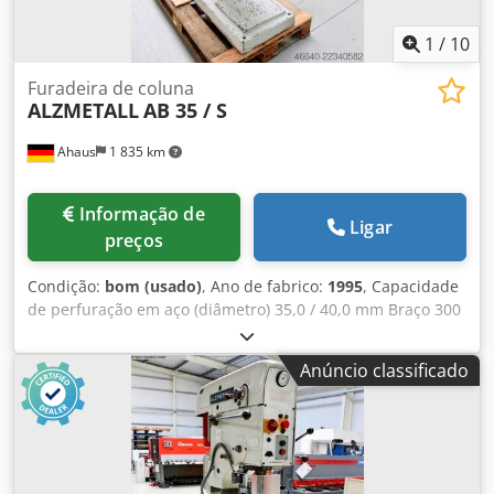
1
/
10
Furadeira de coluna
ALZMETALL
AB 35 / S
Ahaus
1 835 km
Informação de
Ligar
preços
Condição:
bom (usado)
, Ano de fabrico:
1995
, Capacidade
de perfuração em aço (diâmetro) 35,0 / 40,0 mm Braço 300
mm Curso da broca 180 mm Velocidade 65,0 - 1.750 rpm
Dimensões da mesa 615 x 420 mm Diâmetro da coluna 155
Anúncio classificado
mm Avanço 0,1 / 0,2 / 0,3 mm/rotação Suporte da broca
MK 4 Potência do motor 0,9 / 1,5 kW Peso 450 kg
Dimensões C-L-A 800 x 650 x 1850 mm Equipamento: -
Furadeira de coluna robusta - Ajuste de velocidade
contínuo (correia trapezoidal) - Avanço automático da