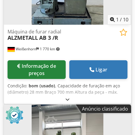
1
/
10
Máquina de furar radial
ALZMETALL
AB 3 /R
Weißenhorn
1 770 km
Informação de
Ligar
preços
Condição:
bom (usado)
, Capacidade de furação em aço
(diâmetro) 28 mm Braço 700 mm Altura da peça - máx.
1300 mm Cone porta-ferramentas MK3 Avanços 0,1-0,3
mm/rotação Velocidades do eixo 100-1.220 rpm Potência
Anúncio classificado
total necessária 1,4 kW Peso da máquina aprox. 1,3 t
Dimensões aprox. CxLxA 1,8 x 0,8 x 2,3 m incl. mesa cúbica
Dwedpfx Agezfqmco Nea incl. avanço de furação fixação
mecânica