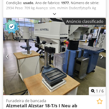
Condição:
usado
, Ano de fabrico:
1977
, Número de série:
2934 Peso: 709 kg Avanço: sim, m/min Dsdeztfytspfx Ag
Njwa Fixação: MK 3
Anúncio classificado
1
/
6
Furadeira de bancada
Alzmetall
Alzstar 18-T/s I Neu ab