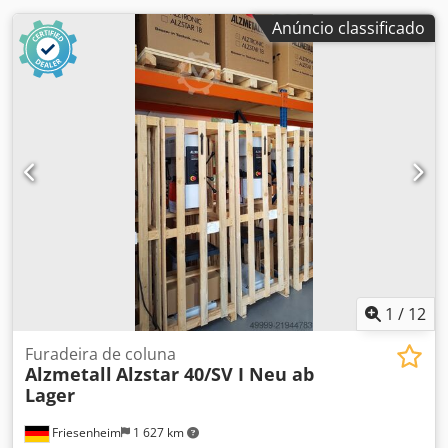
máquina LED Opção Alzmetall nº 20.4 circuito de aderência
confortável Opção Alzmetall nº 20,5 interruptor de pé -
Anúncio classificado
Opção Alzmetall nº 24 dispositivo de refrigeração A -
Opção Alzmetall nº 37.3 Controle automático de
profundidade de perfuração - Calculadora de tecnologia
Alzmetall opção nº 37.5 - Opção Alzmetall nº 37,6 display
de profundidade máxima de perfuração - Opção Alzmetall
nº 38.1 Parada automática do fuso - Opção Alzmetall nº
38.2 contador de peças / contador de horas do fuso -
Opção Alzmetall nº 50,6 ajuste fino da profundidade de
perfuração 0,1 mm
1
/
12
Furadeira de coluna
Alzmetall
Alzstar 40/SV I Neu ab
Lager
Friesenheim
1 627 km