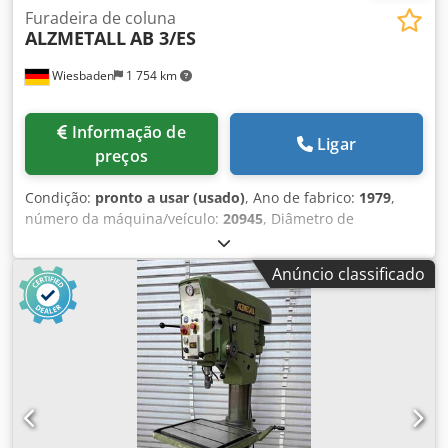
Furadeira de coluna
ALZMETALL
AB 3/ES
Wiesbaden
1 754 km
Informação de
Ligar
preços
Condição:
pronto a usar (usado)
, Ano de fabrico:
1979
,
número da máquina/veículo:
20945
, Diâmetro de
perfuração: 28/35 mm Alojamento do fuso: MK 3 Alcance:
293 mm Tamanho da mesa: 400 x 400 mm Dodpfjzh H I
Anúncio classificado
Uex Ag Newa Mesa em coluna redonda, ajustável em
altura e basculante por manivela manual e cremalheira
Máx. distância entre mesa e manga da broca: 630 mm
Curso da manga: 180 mm Velocidades do fuso em 4
grupos, reguláveis continuamente: 65 - 1750 rpm Motor de
acionamento: 380 V, 0,9/1,5 kW Peso: 340 kg Espaço
necessário: 600 x 920 x 1880 mm