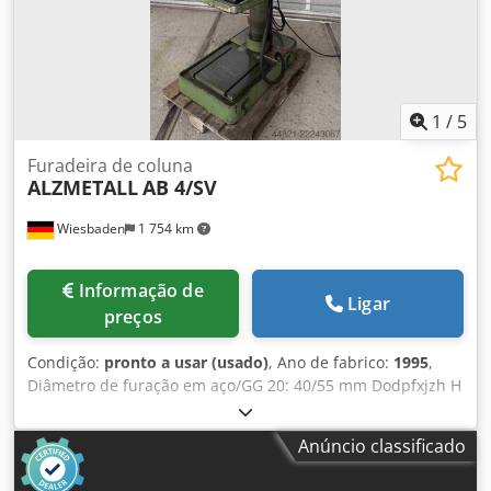
1
/
5
Furadeira de coluna
ALZMETALL
AB 4/SV
Wiesbaden
1 754 km
Informação de
Ligar
preços
Condição:
pronto a usar (usado)
, Ano de fabrico:
1995
,
Diâmetro de furação em aço/GG 20: 40/55 mm Dodpfxjzh H
D Nj Ag Nowa Cone do fuso: MK 4 Alcance: 345 mm
Dimensão da mesa: 450 x 600 mm Máx. distância entre
Anúncio classificado
mesa e pinola: 785 mm Curso da pinola: 180 mm Rotações
do fuso em 4 grupos por motor comutável por polos e