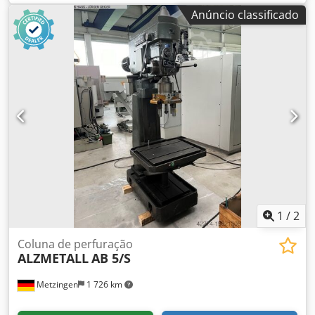
110 - 1450 rpm Dimensão da mesa Ø 455 mm Diâmetro da
Anúncio classificado
coluna 155 mm Avanço 0,1 / 0,2 / 0,3 m/min Suporte do
eixo MK 4 Potência do motor 1,5 kW Peso 450 kg
Dimensões C-L-A 800 x 650 x 1850 mm Equipamento: -
Furadeira de coluna robusta (correia trapezoidal) - Avanço
automático do eixo - Ajuste de velocidade contínuo -
Batente de profundidade - Mesa redonda com ranhuras
em T * Ajuste de altura por manivela * Rotativa Dwsdpfx
Ajzl E Tkog Nsa - Botão de paragem de emergência na
parte frontal - Sistema de refrigeração com reservatório
separado - Manual de instruções
1
/
2
Coluna de perfuração
ALZMETALL
AB 5/S
Metzingen
1 726 km