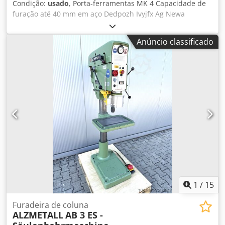
Condição:
usado
, Porta-ferramentas MK 4 Capacidade de
furação até 40 mm em aço Dedpozh Ivyjfx Ag Newa
Rotação à direita e à esquerda Regulação contínua da
rotação com indicação Avanço automático
Anúncio classificado
1
/
15
Furadeira de coluna
ALZMETALL
AB 3 ES -