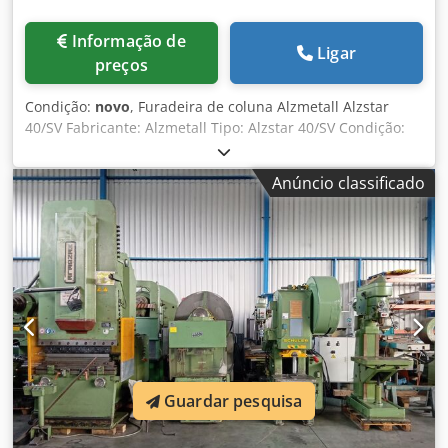
Informação de
Ligar
preços
Condição:
novo
, Furadeira de coluna Alzmetall Alzstar
40/SV Fabricante: Alzmetall Tipo: Alzstar 40/SV Condição:
novo Dados técnicos: Diâmetro da coluna: 115 mm Mesa
da máquina (suporte utilizável): 514 x 360 mm Ranhuras
Anúncio classificado
em T (número x largura x espaçamento): 2 x 14 x 224 mm
Distância fuso-mesa (mín./máx.): 117 / 701 mm 2 avanços:
0,1 + 0,2 mm/rev Altura (mm): aprox. Dwedpfx Agoy S Arts
Nja Capacidade de perfuração St 60 (mm): 40 Curso do
fuso (mm): 120 Garganta (mm): 293 Motor (kW): 1,45 / 1,9
Faixa de velocidade (r/min): 160 - 2250 Peso (kg): 285
Guardar pesquisa