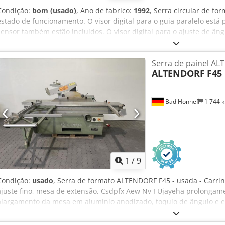
Condição:
bom (usado)
, Ano de fabrico:
1992
, Serra circular de fo
estado de funcionamento. O visor digital para o guia paralelo está 
sensor também estão incluídos. O visor digital para o ajuste de âng
Potência: 5,5 kW (motor principal) e 0,75 kW (pré-cortador) Carro:
Guia paralelo: até 1.250 mm Chjdpfxeznipbj Aayja Inclui guia auxiliar
Serra de painel AL
fabricada em 1992 e provém de uma oficina de formação profissiona
ALTENDORF
F45
possível mediante consulta prévia. #8504
Bad Honnef
1 744 
1
/
9
Condição:
usado
, Serra de formato ALTENDORF F45 - usada - Carrin
ajuste fino, mesa de extensão, Csdpfx Aew Nv I Ujayeha prolonga
alargamento da mesa em alumínio anodizado, toquio de ângulo e es
e larga ----- Dados técnicos ----- Faixa de inclinação: 45°, comprim
corte: 800 mm, diâm. máx. da lâmina de serra: 450 mm, potência do