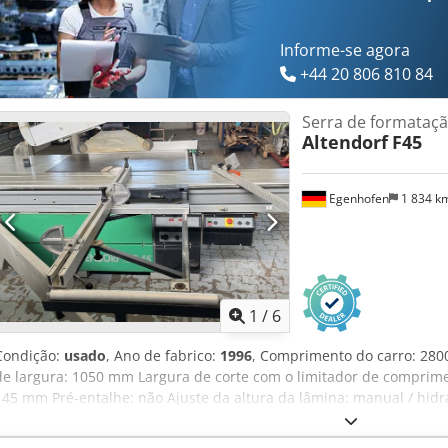
Informe-se agora
+44 20 806 810 84
Serra de formataç
Altendorf
F45
Egenhofen
1 834 k
1
/
6
Condição:
usado
, Ano de fabrico:
1996
, Comprimento do carro: 280
de largura: 1050 mm Largura de corte com o limitador de comprim
145 mm Pré-entalhe: não Ajuste da altura da lâmina: manual / hidrá
manual / hidráulico Ajuste do limitador de largura: manual Indicaçã
Indicação da altura de corte: - Indicação do limitador de largura: e