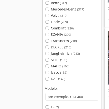
Benz
(317)
Mercedes-Benz
(317)
Volvo
(310)
Linde
(289)
Combilift
(226)
SCANIA
(220)
Transnorm
(218)
DECKEL
(215)
Jungheinrich
(213)
STILL
(196)
MAHO
(160)
Iveco
(152)
DAF
(143)
Modelo:
F
(82)