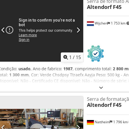
Serra de formato A
Altendorf
F45
Wijchen
1 753 km
1
/
15
Condição:
usado
, Ano de fabrico:
1987
, comprimento total:
2 800 
total:
1 300 mm
, Cor: Verde Chsdpsy Ttraefx Aayja Peso: 500 kg - 
disponível: Não - Certificado CE disponível: Não - Número de série: 
[kW]: 5,5 - Altura máxima de corte [mm]: 145 - Deslocamento da g
da mesa com roletes [mm]: 2800 - Largura da mesa [mm]: 1150 - D
Serra de formataç
[mm]: 450 - Diâmetro do furo da lâmina [mm]: 30 - Diâmetro do boc
Altendorf
F45
ajustáveis manualmente: altura de corte, inclinação - Velocidade d
do eixo [rpm]: 3000 - └ Velocidade máxima do eixo [rpm]: 4000 - Uni
Inclinação mínima [°]: 0 - └ Inclinação máxima [°]: 45 - Tensão [V]: 40
Nattheim
1 796 km
- Dimensões de transporte: 2800mm x 1700mm x 1300mm (C x L x A) -