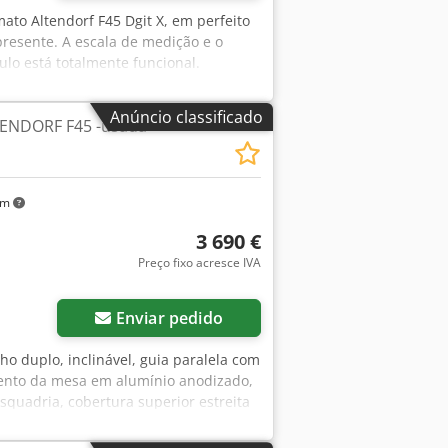
rmato Altendorf F45 Dgit X, em perfeito
presente. A escala de medição e o
ulo está totalmente funcional.
 280 cm Disco de serra: máx. 350 mm
 adicional (rebatível) A serra foi
Anúncio classificado
TENDORF F45 -usada-
l. O envio por transportadora é
km
3 690 €
Preço fixo acresce IVA
Enviar pedido
ho duplo, inclinável, guia paralela com
mento da mesa em alumínio anodizado,
quadria, cobertura superior estreita
ento do carrinho: 2.500 mm, largura de
 motor: 5,5 kW, diâm. do bocal de