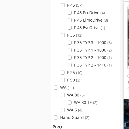
F 45
(57)
F 45 ProDrive
(4)
F 45 ElmoDrive
(3)
F 45 EvoDrive
(1)
F 35
(12)
F 35 TYP 3 - 1000
(6)
F 35 TYP 1 - 1000
(2)
F 35 TYP 2 - 1000
(1)
F 35 TYP 2 - 1410
(1)
F 25
(10)
F 90
(3)
WA
(11)
WA 80
(5)
WA 80 TE
(2)
WA 6
(4)
Hand Guard
(2)
Preço: