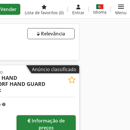
Vender
Idioma
Lista de favoritos
(0)
Entrar
Menu
Relevância
Anúncio classificado
ão
5 HAND
ORF HAND GUARD
x
m
Informação de
preços