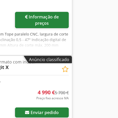
o indicado é acrescido de IVA
ega e aceitação de equipamentos
ck Diebels
Informação de
preços
mm Tope paralelo CNC, largura de corte
linação 0,5 - 47° Indicação digital de
0 mm Altura de corte máx. 200 mm
tório Mesa frontal, giratória Extensão
sdpfx Ajzccg Doayeha Local de
Anúncio classificado
ormato com incisor
it X
4 990 €
5 700 €
Preço fixo acresce IVA
Enviar pedido