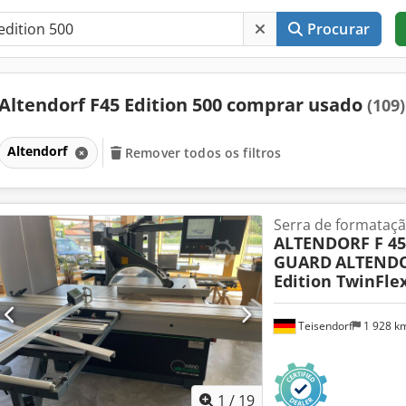
Procurar
Altendorf F45 Edition 500 comprar usado
(109)
Altendorf
Remover todos os filtros
Serra de formataç
ALTENDORF F 4
GUARD
ALTEND
Edition TwinFle
Teisendorf
1 928 k
1
/
19