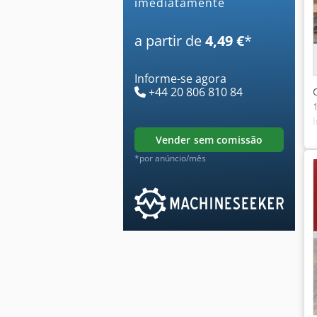
imediatamente
a partir de
4,49 €
*
Informe-se agora
+44 20 806 810 84
vender sem comissão
*por anúncio/mês