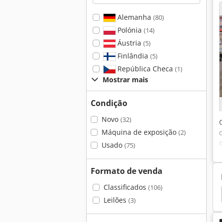
Alemanha
(80)
Polónia
(14)
Áustria
(5)
Finlândia
(5)
República Checa
(1)
Mostrar mais
Condição
Novo
(32)
Máquina de exposição
(2)
Usado
(75)
Formato de venda
Classificados
(106)
ante
Serra De Mesa Com Tabela De Deslizamento
Leilões
(3)