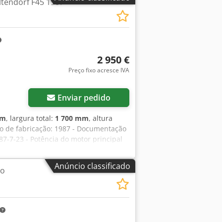
ltendorf F45 1987
2 950 €
Preço fixo acresce IVA
Enviar pedido
mm
, largura total:
1 700 mm
, altura
Ano de fabricação: 1987 - Documentação
87-7-23 - Potência do motor principal
uia paralela [mm]: 1100 - Comprimento
iâmetro máximo da lâmina de serra
Anúncio classificado
ão
al de extração de pó [mm]: 120 - Eixos
o eixo: Manual - └ Velocidade mínima
dade de serra inclinável: - └
0 - Fusível [A]: 16 - Potência [kW]: 5,5
 Peso para transporte [kg]: 500 kg -