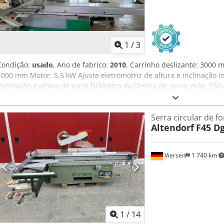
Volume de transporte [unid.]: 1 Informações financeiras IVA: O preç
IVA/regime de diferenciação: IVA dedutível para empresários Entr
usados sempre possível para qualquer item do setor industrial Yori
1
/
3
Condição:
usado
, Ano de fabrico:
2010
, Carrinho deslizante: 3000 
1000 mm Motor: 5,5 kW Ajuste eletromotriz de altura e inclinação Inc
inclinação e altura de corte Diâmetro da lâmina de serra: máx. 55
Preparação para incisor Painel de controle na altura dos olhos, gira
da mesa 840 mm Batente angular e de esquadria 3200 mm Digit L C
Serra circular de f
armazenamento: fornecedor
Altendorf
F45 Dg
Viersen
1 740 km
1
/
14