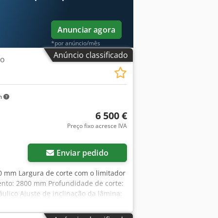
Anunciar agora
*por anúncio/mês
Anúncio classificado
ão
m
6 500 €
Preço fixo acresce IVA
Enviar pedido
0 mm Largura de corte com o limitador
ento: 2800 mm Profundidade de corte:
ulico Ajuste de inclinação da lâmina:
o do ângulo da lâmina: digital
scala Indicação da régua de