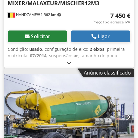
MIXER/MALAXEUR/MISCHER12M3
7 450 €
HANDZAME
1 562 km
Preço fixo acresce IVA
Solicitar
Ligar
Condição:
usado
, configuração de eixo:
2 eixos
, primeira
matrícula:
07/2014
, suspensão:
ar
, tamanho do pneu:
425/65R22,5
, distância entre eixos:
1 300 mm
, Ano de
fabrico:
2014
, Material utilizável: Betão Dimensão dos
Anúncio classificado
pneus: 425/65R22,5 Dcsdpfx Ahouc Ehnsrsk Suspensão:
Pneumática Tração: Rodas PBT: 36.000 kg