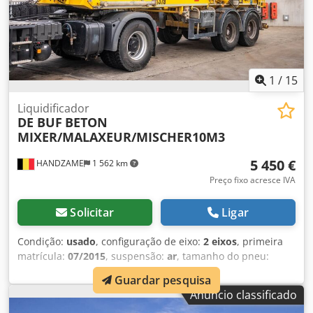
1
/
15
Liquidificador
DE BUF
BETON
MIXER/MALAXEUR/MISCHER10M3
5 450 €
HANDZAME
1 562 km
Preço fixo acresce IVA
Solicitar
Ligar
Condição:
usado
, configuração de eixo:
2 eixos
, primeira
matrícula:
07/2015
, suspensão:
ar
, tamanho do pneu:
425/65r22.5
, distância entre eixos:
1 310 mm
, Ano de
Guardar pesquisa
fabrico:
2015
, Material utilizável: Betão Dimensão dos
Anúncio classificado
pneus: 425/65r22.5 Suspensão: Suspensão pneumática