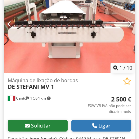
1
/
10
Máquina de lixação de bordas
DE STEFANI
MV 1
2 500 €
Cantù
1 584 km
EXW VB IVA não pode ser
discriminado
Solicitar
Ligar
Condição:
bom (usado)
, Código: 0449 Marca: DE STEFANI