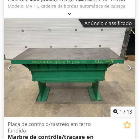
Modelo: MV 1 Lixadeira de bordas automática de cabeça
única, para bordas e perfis de madeira, madeira maciça,
folheada e diversos tipos. Lixadeira para perfis e chanfros
Anúncio classificado
com bloco de lixa intercambiável, com inclinação de -15° a
+90°. Motor de 2 velocidades, rotações por minuto
710/1420 – Potência 1,3 – 2,5 CV. Altura de trabalho: 100
mm. Dcjdpfx Ahszmyp Aorok Alimentação automática com
velocidade variável. Guia de entrada ajustável. Ar
comprimido: 6 atm. Diâmetro da saída de exaustão: 100
mm. Dimensões gerais: 2100 x 1600 x 1350 mm (altura).
Peso: 950 kg.
1
/
13
Placa de controlo/rastreio em ferro
fundido
Marbre de contrôle/traçage en