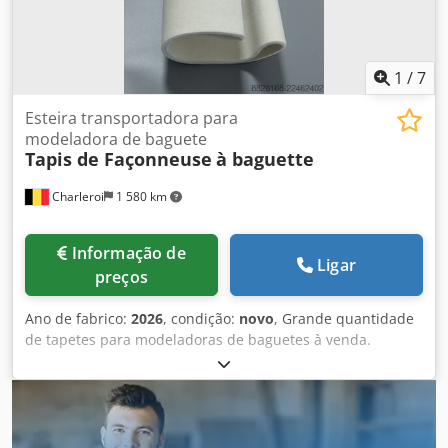
1
/
7
Esteira transportadora para
modeladora de baguete
Tapis de Façonneuse
à baguette
Charleroi
1 580 km
Informação de
Ligar
preços
Ano de fabrico:
2026
, condição:
novo
, Grande quantidade
de tapetes para modeladoras de baguetes à venda.
Marcas disponíveis: - MAJOR - BONGARD - MERAND
TENOR/TREGOR - BERTRAND EURO2000 Dcjdpfx Ajzqt
Tcjhrok - BERTRAND EUROMAP - JAC - PANIRECORD F73 -
PANIRECORD F60/F57 - SINMAG - PAVAILLER - STAFF Preço
unitário e por grosso. Vendidos em kit completo para uma