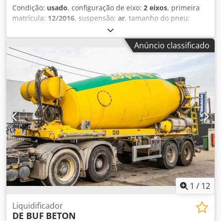
Condição:
usado
, configuração de eixo:
2 eixos
, primeira
matrícula:
12/2016
, suspensão:
ar
, tamanho do pneu:
425/65R22,5
, distância entre eixos:
1 300 mm
, Ano de
fabrico:
2016
, Material utilizável: Betão Dimensão dos
Anúncio classificado
pneus: 425/65R22,5 Suspensão: Pneumática Tração: Rodas
Peso vazio: 7.720 kg Carga útil: 28.280 kg Peso bruto
admissível: 36.000 kg Djdouc Dcdspfx Ahrock Marca da
carroçaria: DE BUF
1
/
12
Liquidificador
DE BUF
BETON