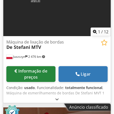
1
/
12
Máquina de lixação de bordas
De Stefani
MTV
Juszczyn
2 476 km
Informação de
Ligar
preços
Condição:
usado
, Funcionalidade:
totalmente funcional
,
Máquina de esmerilhamento de bordas De Stefani MVT 1
unidade de esmerilhamento Altura máxima da peça: 100
mm Motor da unidade de esmerilhamento: 2,5 kW
Anúncio classificado
Dcodpfxoznu D Re Ahrok Unidade de esmerilhamento com