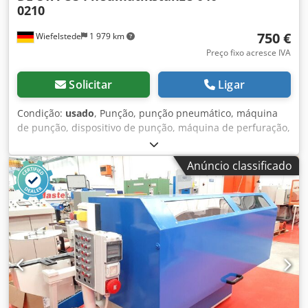
0210
750 €
Wiefelstede
1 979 km
Preço fixo acresce IVA
Solicitar
Ligar
Condição:
usado
, Punção, punção pneumático, máquina
de punção, dispositivo de punção, máquina de perfuração,
punção manual pneumático -Fabricante: DE-STA-CO,
Máquina de perfuração pneumática -Tipo: 040 0210 -
Anúncio classificado
Punção integrada: Ø 2,5 mm -Projeção máx. projeção: 25
mm Dedpfx Ahefwx Uyersck -Dimensões: 190/200/H510
mm -Peso: 24 kg