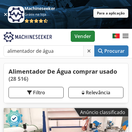
Machineseeker
Para a aplicação
Grátis na loja
Vender
Procurar
Alimentador De Água comprar usado
(28 516)
Filtro
Relevância
Anúncio classificado