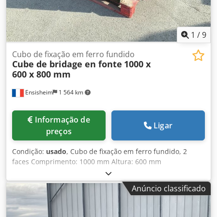
1
/
9
Cubo de fixação em ferro fundido
Cube de bridage en fonte
1000 x
600 x 800 mm
Ensisheim
1 564 km
Informação de
Ligar
preços
Condição:
usado
, Cubo de fixação em ferro fundido, 2
faces Comprimento: 1000 mm Altura: 600 mm
Profundidade: 800 mm Dimensões dos rasgos em T: 38 x
22 mm Dcjdpfxjzmw S Is Ahrjk Peso: aprox. 600 kg
Anúncio classificado