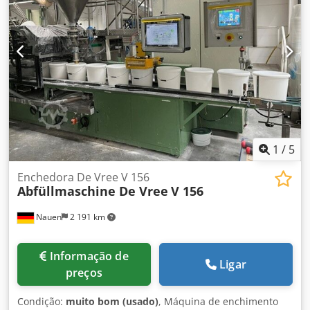
[kg]: 2000 kg - Embalagens de transporte [unidades]: 1
Informações financeiras IVA: O preço indicado não inclui o
IVA IVA/Regime de diferenciação: IVA dedutível para
empresas Entrega e aceitação de equipamentos usados
possível a qualquer momento, para todos os produtos da
área industrial. Lukas van Rossum
1
/
5
Enchedora De Vree V 156
Abfüllmaschine De Vree
V 156
Nauen
2 191 km
Informação de
Ligar
preços
Condição:
muito bom (usado)
, Máquina de enchimento