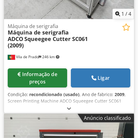
1
/
4
Máquina de serigrafia
Máquina de serigrafia
ADCO
Squeegee Cutter SC061
(2009)
Vila de Prado
246 km
Informação de
Ligar
preços
Condição:
recondicionado (usado)
, Ano de fabrico:
2009
,
Screen Printing Machine ADCO Squeegee Cutter SC061
(2009). Sartech is a company specializing in solutions for
screen printing, automation, and robotics, and
Anúncio classificado
manufactures UV (electronic) or hot air tunnels. * *
Máquina de serigrafia ADCO Squeegee Cutter SC061
(2009). Sartech é uma empresa especializada em soluções