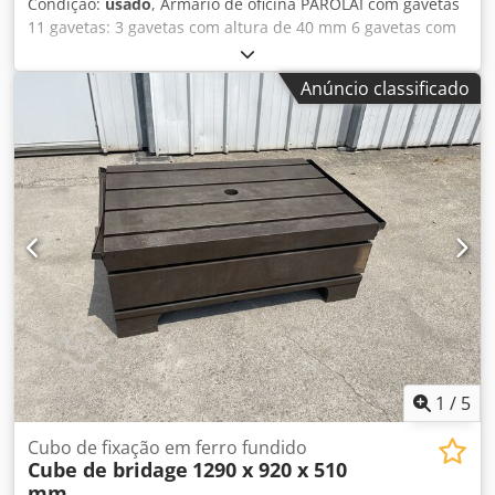
Condição:
usado
, Armário de oficina PAROLAI com gavetas
11 gavetas: 3 gavetas com altura de 40 mm 6 gavetas com
altura de 60 mm 1 gaveta com altura de 150 mm 1 gaveta
com altura de 90 mm Dimensões (C x L x A): 910 x 720 x
Anúncio classificado
1110 mm Peso: aprox. 150 kg Dcodjzmxttspfx Ahrsk
1
/
5
Cubo de fixação em ferro fundido
Cube de bridage
1290 x 920 x 510
mm