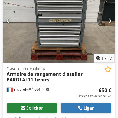
para serigrafia, automação e robótica e fabricação de
túneis UV (eletrônico) ou de ar quente. Djdpfx Asxk T
Hpshrjck
1
/
12
Gaveteiro de oficina
Armoire de rangement d'atelier
PAROLAI
11 tiroirs
650 €
Ensisheim
1 564 km
Preço fixo acresce IVA
Solicitar
Ligar