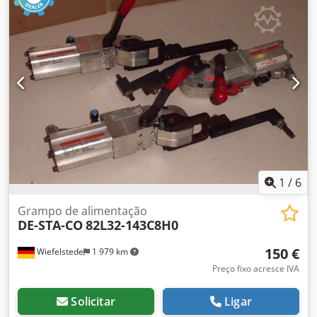
afiação automática Ajuste manual da unidade de
esmerilhamento Ajuste manual do ângulo da unidade
Unidade de esmerilhamento com oscilação Velocidade de
avanço ajustável através de um variador Motor de avanço
com potência de 0,74 kW
1
/
6
Grampo de alimentação
DE-STA-CO
82L32-143C8H0
150 €
Wiefelstede
1 979 km
Preço fixo acresce IVA
Solicitar
Ligar