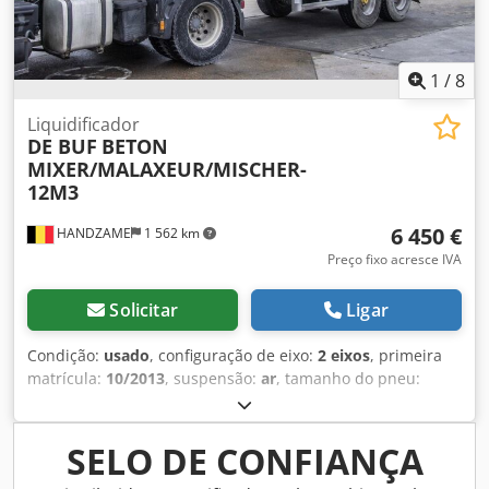
1
/
8
Liquidificador
DE BUF
BETON
MIXER/MALAXEUR/MISCHER-
12M3
6 450 €
HANDZAME
1 562 km
Preço fixo acresce IVA
Solicitar
Ligar
Condição:
usado
, configuração de eixo:
2 eixos
, primeira
matrícula:
10/2013
, suspensão:
ar
, tamanho do pneu:
425/65r22.5
, distância entre eixos:
1 300 mm
, Ano de
fabrico:
2013
, Material utilizável: Betão Medida dos pneus:
425/65r22.5 Suspensão: Suspensão pneumática Tração:
SELO DE CONFIANÇA
Rodas Dcodpfx Aheuc Ebhjrek Peso em vazio: 7.120 kg