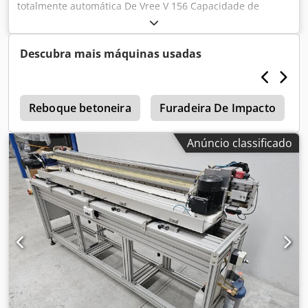
totalmente automática De Vree V 156 Capacidade de
enchimento: 1-20 litros Dispositivo automático de
colocação de tampas Dispositivo automático de selagem de
tampas Dcedpfjztc Sgex Ahrsk Em excelente estado,
Descubra mais máquinas usadas
proveniente diretamente da produção!!!
a
Reboque betoneira
Furadeira De Impacto
Anúncio classificado