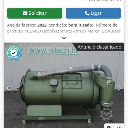
Solicitar
Ligar
Ano de fabrico:
2022
, condição:
bom (usado)
, Número do
produto: 0026460 Dsdpfxszbmpto Ahrock Marca: De Kuiper
Modelo: Soror Categoria do produto: Fritadeiras
Comprimento: 2700 mm Largura: 920 mm Altura: 1800 mm
Anúncio classificado
Tensão de ligação (V): 400 Potência (W): 47150 Ano de
fabricação: 2022 Equipado com sistema de filtragem de
gordura. Equipado com 3 cubas (1x ORE440 e 2x ORE540) e
bandeja de escorrimento.