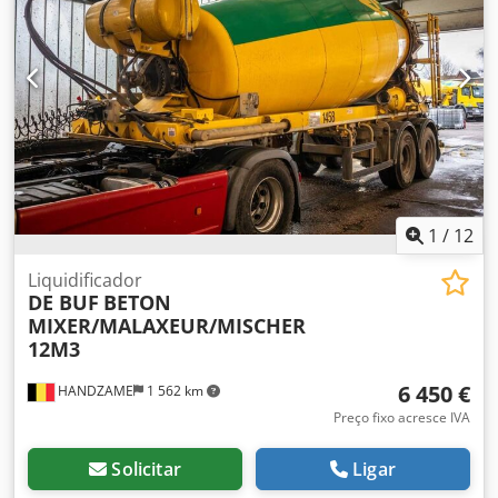
Altura da superfície de trabalho: mm 870 Velocidade de
avanço: 5 a 25 m/min Comprimento de trabalho: mín. mm
150 Dcedpfxowiv Dkj Ahrok Altura de trabalho: mín./máx.
mm 10/100 Largura de trabalho: mín. 50 Cabine de
proteção Gabinete elétrico Dimensões totais: mm 2700 x
1000 x 1250 h Peso: kg 1500
1
/
12
Liquidificador
DE BUF
BETON
MIXER/MALAXEUR/MISCHER
12M3
6 450 €
HANDZAME
1 562 km
Preço fixo acresce IVA
Solicitar
Ligar