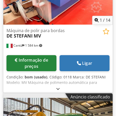
1
/
14
Máquina de polir para bordas
DE STEFANI
MV
Cantù
1 584 km
Informação de
Ligar
preços
Condição:
bom (usado)
, Código: 0118 Marca: DE STEFANI
Modelo: MV Máquina de polimento automática para
bordas, para polimento de poliéster, poliuretano e outras
tintas Características: Sistema de acionamento por esteira
Anúncio classificado
com patins emborrachados Prensador superior manual
com rodas emborrachadas Barra de suporte ajustável para
peças largas Composição: 1° Grupo - Nº 2 escovas
ajustáveis - Motor 4 HP 2° Grupo - Nº 1 escova - Motor 2 HP