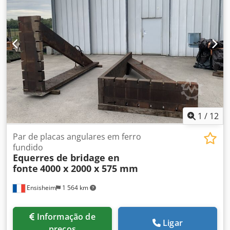
1
/
12
Par de placas angulares em ferro
fundido
Equerres de bridage en
fonte
4000 x 2000 x 575 mm
Ensisheim
1 564 km
Informação de
Ligar
preços