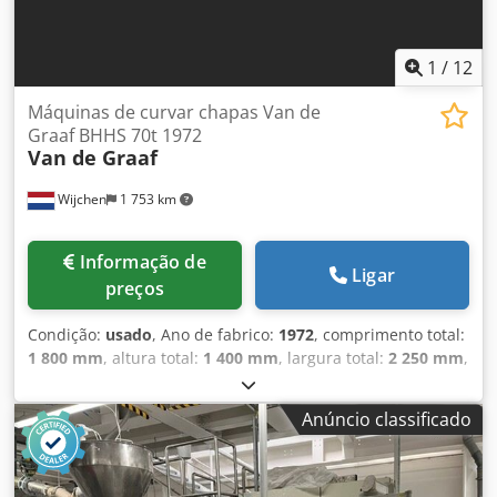
1
/
12
Máquinas de curvar chapas Van de
Graaf BHHS 70t 1972
Van de Graaf
Wijchen
1 753 km
Informação de
Ligar
preços
Condição:
usado
, Ano de fabrico:
1972
, comprimento total:
1 800 mm
, altura total:
1 400 mm
, largura total:
2 250 mm
,
Cor: Verde Peso em vazio: 2.000 kg Dcjdpfxezm N Rio Ahrek
Preço: Sob consulta - Ano de fabricação: 1972 -
Anúncio classificado
Documentação disponível: Não - Certificado CE: Não -
Controlo: Convencional - Dimensões de transporte: 1800
mm x 2250 mm x 1400 mm (c x l x a) - Peso de transporte