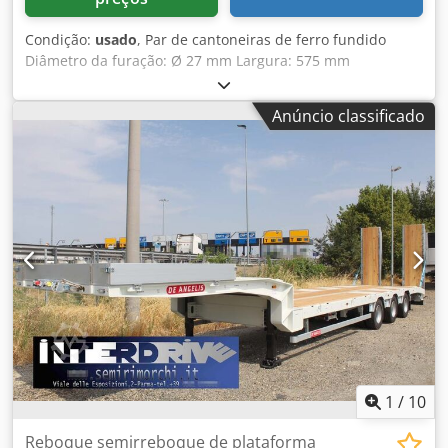
Condição:
usado
, Par de cantoneiras de ferro fundido
Diâmetro da furação: Ø 27 mm Largura: 575 mm
Profundidade: 2000 mm Altura total: 4000 mm
Dcsdpfxjzmw Naj Ahrok Peso unitário: aprox. 6 toneladas
Anúncio classificado
1
/
10
Reboque semirreboque de plataforma