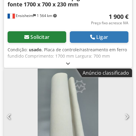
fonte
1700 x 700 x 230 mm
1 900 €
Ensisheim
1 564 km
Preço fixo acresce IVA
Solicitar
Ligar
Condição:
usado
, Placa de controle/rastreamento em ferro
fundido Comprimento: 1700 mm Largura: 700 mm
Espessura: 230 mm Dcsdpfjzqzy Dox Ahrsk Altura com pés:
940 mm Peso: 0,8 t
Anúncio classificado