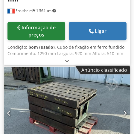
Ensisheim
1 564 km
Informação de
Ligar
preços
Condição:
bom (usado)
, Cubo de fixação em ferro fundido
Comprimento: 1290 mm Largura: 920 mm Altura: 510 mm
Dimensões das ranhuras em T: 42 x 25 mm 2 faces
ranhuradas Dodpozmw Tlsfx Ahrock Peso: aprox. 1 t
Anúncio classificado