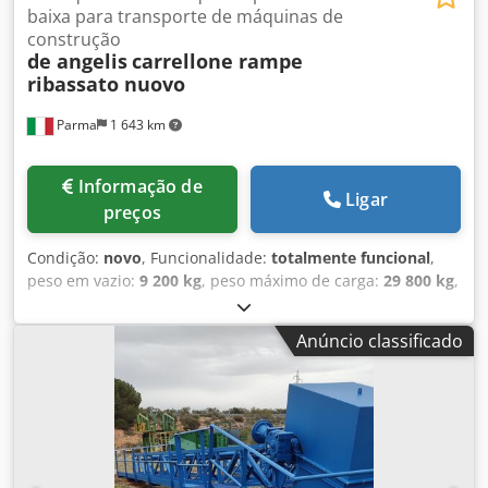
baixa para transporte de máquinas de
construção
de angelis
carrellone rampe
ribassato nuovo
Parma
1 643 km
Informação de
Ligar
preços
Condição:
novo
, Funcionalidade:
totalmente funcional
,
peso em vazio:
9 200 kg
, peso máximo de carga:
29 800 kg
,
peso total:
39 000 kg
, configuração de eixo:
3 eixos
,
comprimento do espaço de carga:
10 000 mm
, largura do
Anúncio classificado
espaço de carga:
2 550 mm
, altura do espaço de carga:
850 mm
, comprimento total:
13 700 mm
, largura total:
2 550 mm
, suspensão:
ar
, tamanho do pneu:
245.70 R
17.5
, cor:
branco
, travão de reboque:
reboque com freio
,
Ano de fabrico:
2026
, Equipamento:
ABS, plataforma
elevatória traseira
, semi-reboque plataforma De Angelis,
novo, disponível para entrega imediata, sujeito a venda