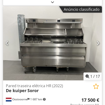
mm, 800 mm, 1000 mm, 1200 mm, 1400 mm. Dsdpfeu N
Ndvex Ahreck Comprimento superior a 70 m Corredores de
Anúncio classificado
serviço opcionais Rolos Motor
1
/
17
Pared traseira elétrica HR (2022)
De kuiper
Soror
17 500 €
Oostvoorne
1 687 km
Preço fixo acresce IVA