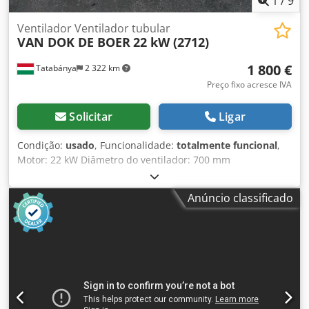
1
/
9
Ventilador Ventilador tubular
VAN DOK DE BOER
22 kW (2712)
1 800 €
Tatabánya
2 322 km
Preço fixo acresce IVA
Solicitar
Ligar
Condição:
usado
, Funcionalidade:
totalmente funcional
,
Motor: 22 kW Diâmetro do ventilador: 700 mm
Comprimento: 2500 mm Dcedpsri R Dusfx Ahrjk
Anúncio classificado