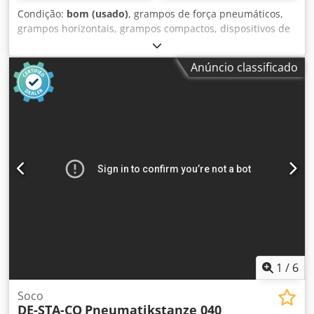
Condição:
bom (usado)
, grampos de força pneumáticos,
grampos horizontais, grampos compactos, dispositivos de
fixação, grampos de força pneumáticos -Tipo: 82L32-
143C8H0 -Quantidade: 4 unidades disponíveis Dcedpfx
Anúncio classificado
Asb A H E Iohrjk -Preço: por unidade -Peso: 2,1 kg/unidade
1
/
6
Soco
DE-STA-CO
Pneumatikstanze 040