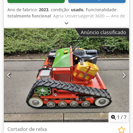
Ano de fabrico:
2023
, condição:
usado
, Funcionalidade:
totalmente funcional
, Agria Universalgerät 3600 — Ano de
fabrico 2023 Usado, proveniente da frota de aluguer
profissional da Kurt König Baumaschinen GmbH, Einbeck.
Anúncio classificado
Condição e observações: - Estado: Usado proveniente de
aluguer, manutenção regular Dedpfx Apsy A E H Uebjkr -
Funcionamento: Totalmente operacional - As imagens do
produto são imagens de exemplo e mostram o
equipamento novo — o estado real pode variar conforme o
tempo de uso - Inspeção possível em 37574 Einbeck
mediante agendamento Preço: 4.900 EUR acrescidos de IVA
| EXW Einbeck | Entrega sob consulta
1
/
7
Cortador de relva