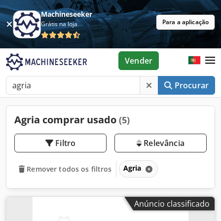
Machineseeker
Para a aplicação
Grátis na loja
Vender
Procurar
Agria comprar usado
(5)
Filtro
Relevância
Agria
Remover todos os filtros
Anúncio classificado