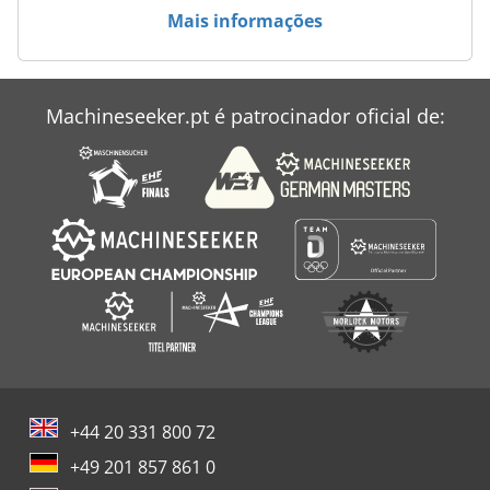
Mais informações
Jcb 86 C 1
Jcb 926
Machineseeker.pt é patrocinador oficial de:
Jcb 926 B
+44 20 331 800 72
+49 201 857 861 0