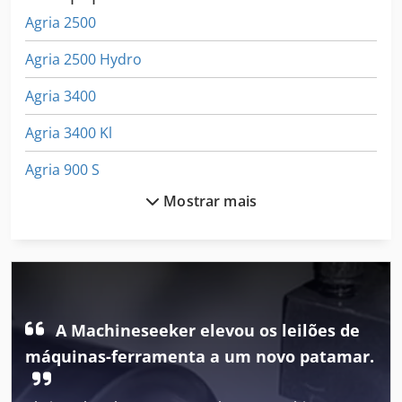
Agria 2500
Agria 2500 Hydro
Agria 3400
Agria 3400 Kl
Agria 900 S
Mostrar mais
Agria 9600
Agricultura
Claas
Jcb 2115
A Machineseeker elevou os leilões de
Jcb 2135
máquinas-ferramenta a um novo patamar.
Jcb 214