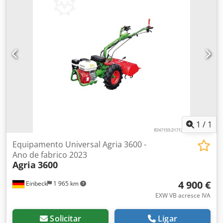
1
/
1
Equipamento Universal Agria 3600 -
Ano de fabrico 2023
Agria
3600
4 900 €
Einbeck
1 965 km
EXW VB acresce IVA
Solicitar
Ligar