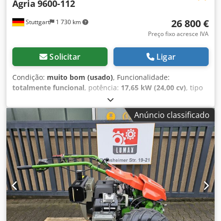
Agria
9600-112
26 800 €
Stuttgart
1 730 km
Preço fixo acresce IVA
Solicitar
Ligar
Condição:
muito bom (usado)
, Funcionalidade:
totalmente funcional
, potência:
17,65 kW (24,00 cv)
, tipo
de combustível:
gasolina
, combustível:
super 95
, tipo de
engrenagem:
outro
, Ano de fabrico:
2023
, AGRIA 9600 -
Anúncio classificado
112 !!! 2ª Geração – novo modelo !!! Corta-relva com
lagartas controlada remotamente com plataforma mulch
de 112 cm Esta máquina AGRIA 9600-112 é do ano de 2023,
tem apenas 304 horas de funcionamento segundo o
contador e encontra-se em muito bom estado geral,
apresentando apenas sinais normais de uso e desgaste.
Serviço de manutenção realizado recentemente. O preço
de tabela atual é 44.900,-€. O preço líquido é 26.806,-€ //
Preço bruto 31.900,-€ - Inspeção / test drive possíveis! -
Envio em toda a Alemanha por 400,-€ via transportadora! -