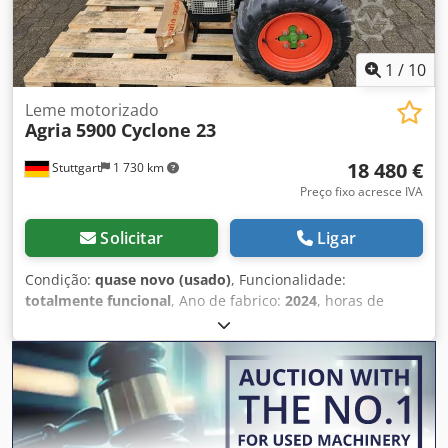
Financiamento / leasing pode ser solicitado
individualmente! Djdpfxoxa Ar Tj Apbskr
1
/
10
Leme motorizado
Agria
5900 Cyclone 23
18 480 €
Stuttgart
1 730 km
Preço fixo acresce IVA
Solicitar
Ligar
Condição:
quase novo (usado)
, Funcionalidade:
totalmente funcional
, Ano de fabrico:
2024
, horas de
funcionamento:
75 h
, potência:
16,92 kW (23,00 cv)
, tipo
de combustível:
gasolina
, tipo de engrenagem:
hidrostático
, Agria 5900 Taifun Profi - Transportadora de
equipamentos hidrelétricos Detalhes técnicos: Motor a
gasolina Kawasaki de 2 cilindros e quatro tempos, 23 cv,
com partida elétrica Transmissão: transmissão hidrostática
continuamente variável com embreagem seca de disco