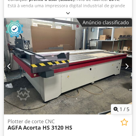
Está à venda uma impressora digital industrial de grande
formato. Área máxima de impressão: 3020mm x 2020mm,
necessidade de ar comprimido: 7-10 bar (100-150 PSI),
Anúncio classificado
resistência a curto-circuito: 10 kA, comando: PLC. Equipado
com sistema de cura UV e mesa de vácuo. Peso: aprox.
3750 kg, dimensões totais (CxLxA): aprox.
5950mm/2900mm/1550mm. Visita possível mediante
marcação prévia. Dksdpfx Afszcfibjljr
1
/
5
Plotter de corte CNC
AGFA
Acorta HS 3120 HS