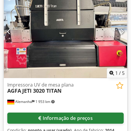
1
/
5
Impressora UV de mesa plana
AGFA
JETI 3020 TITAN
Alemanha
1 953 km
Informação de preços
Condição:
pronto a usar (usado)
, Ano de fabrico:
2014
,