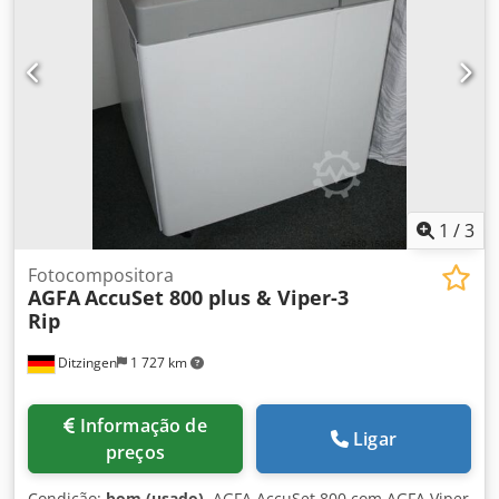
contrato de serviço - teremos todo o gosto em enviar-lhe
mais informações e fotografias. Recondicionada 2024
1
/
3
Fotocompositora
AGFA
AccuSet 800 plus & Viper-3
Rip
Ditzingen
1 727 km
Informação de
Ligar
preços
Condição:
bom (usado)
, AGFA AccuSet 800 com AGFA Viper