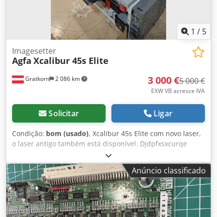
máquina Incluindo exaustor em toda a máquina
1
/
5
Imagesetter
Agfa
Xcalibur 45s Elite
3 000 €
Gratkorn
2 086 km
5 000 €
EXW VB acresce IVA
Solicitar
Ligar
Condição:
bom (usado)
, Xcalibur 45s Elite com novo laser,
o laser antigo também está disponível. Djdpfxsxcurqe
Afljkr
Anúncio classificado