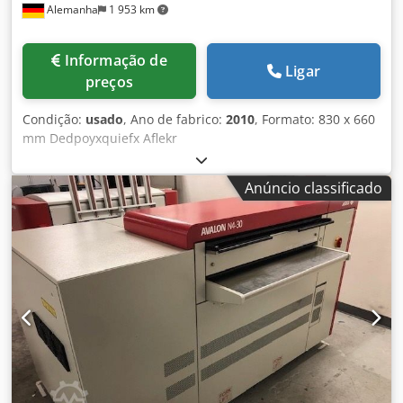
Alemanha
1 953 km
Informação de
Ligar
preços
Condição:
usado
, Ano de fabrico:
2010
, Formato: 830 x 660
mm Dedpoyxquiefx Aflekr
Anúncio classificado