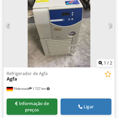
1
/
2
Refrigerador de Agfa
Agfa
Filderstadt
1 727 km
Informação de
Ligar
preços