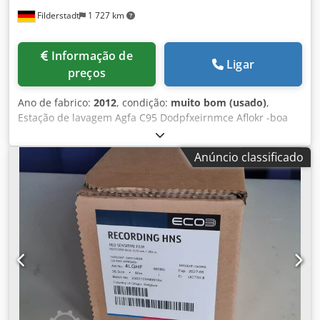
Filderstadt
1 727 km
Informação de
Ligar
preços
Ano de fabrico:
2012
, condição:
muito bom (usado)
,
Estação de lavagem Agfa C95 Dodpfxeirnmce Aflokr -boa
condição
Anúncio classificado