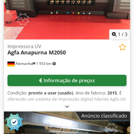
1
/
3
Impressora UV
Agfa
Anapurna M2050
Alemanha
1 953 km
Informação de preços
Condição:
pronto a usar (usado)
, Ano de fabrico:
2015
, É
oferecido um sistema de impressão digital híbrido Agfa UV
de grande formato. Resolução de impressão: 720 dpi/1440
dpi, velocidade máxima de impressão: 53 m²/h,
Anúncio classificado
configuração de tinta: CMYK + lc + lm + branco, largura
máxima do material: 2050 mm, largura máxima de
impressão: 2000 mm, espessura máxima do material: 45