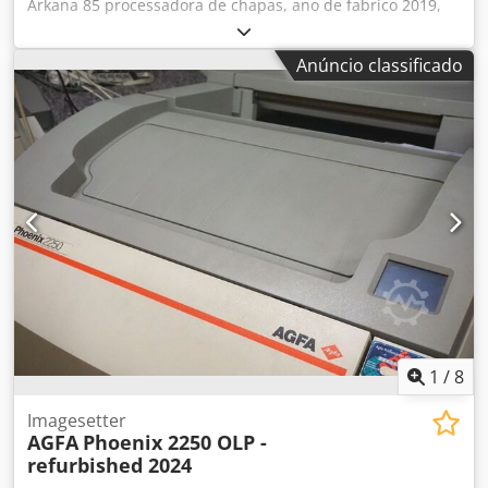
Arkana 85 processadora de chapas, ano de fabrico 2019,
em excelente estado. Dkedpeywvauofx Aflor
Anúncio classificado
1
/
8
Imagesetter
AGFA
Phoenix 2250 OLP -
refurbished 2024