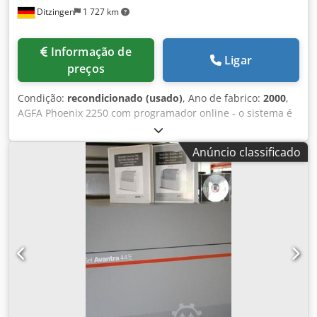
Ditzingen
1 727 km
Informação de
Ligar
preços
Condição:
recondicionado (usado)
, Ano de fabrico:
2000
,
AGFA Phoenix 2250 com programador online - o sistema é
completamente verificado e limpo. Resoluções: 1200, 1800,
2400 e 3000 dpi - máx. 570 × 736 mm. Inclui densitómetro
Anúncio classificado
de película Techkon. Teremos todo o gosto em enviar-lhe
mais informações e fotografias. Revisto em 2024 Dodpfefl
Sxqox Aflekr