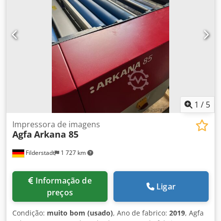
1
/
5
Impressora de imagens
Agfa
Arkana 85
Filderstadt
1 727 km
Informação de
Ligar
preços
Condição:
muito bom (usado)
, Ano de fabrico:
2019
, Agfa