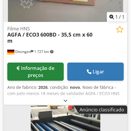
1
/
1
Filme HNS
AGFA / ECO3
600BD - 35,5 cm x 60
m
Ditzingen
1 727 km
Informação de
Ligar
preços
Ano de fabrico:
2026
, condição:
novo
, Novo de fábrica -
com pelo menos 18 meses de validade! AGFA / ECO3 HNS
600BD Filme 355 mm x 60 m Largura: 35,5 cm,
Comprimento: 60 m Especificação: 600 BD Código: 4LGHF
Anúncio classificado
Dkedpfx Asb Rlbbsflsr Compatível com diversos image
setters - por exemplo, AccuSet e Avantra 25 / 30 Com diodo
laser de luz vermelha 650 - 670 nm