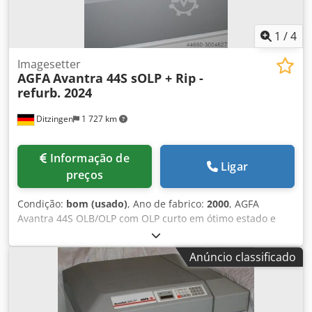
1
/
4
Imagesetter
AGFA
Avantra 44S sOLP + Rip -
refurb. 2024
Ditzingen
1 727 km
Informação de
Ligar
preços
Condição:
bom (usado)
, Ano de fabrico:
2000
, AGFA
Avantra 44S OLB/OLP com OLP curto em ótimo estado e
Harlequin RIP Resoluções: 1200, 1800, 2400 e 3600 dpi -
sempre com manutenção da Agfa O sistema foi instalado
Anúncio classificado
em 2000 e está em funcionamento - com rip. - Avantra 44
com 3600 dpi - AgfaLine 44 - pequeno programador online
Dedpfx Asc N Ahxjflskr - Rasgador Harlequin -
Densitómetro de película Techkon. A Avantra estava com