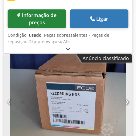
Informação de
Ligar
preços
Condição:
usado
, Peças sobressalentes - Peças de
reposição Dkjdpfebwlqwsx Aflsr
Anúncio classificado