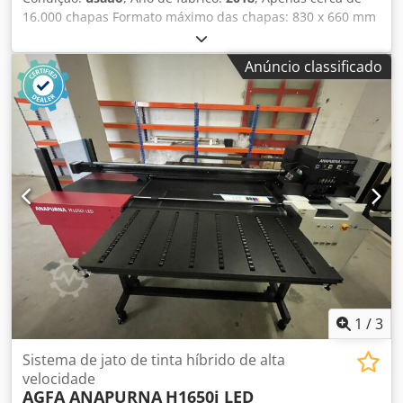
16.000 chapas Formato máximo das chapas: 830 x 660 mm
Apogee Workflow 10.69.0 RIP Corte em linha Dkodpfx Afeyt
I Unjler Lavadora Azura C95 Empilhador ST 95EX Disponível
Anúncio classificado
a curto prazo
1
/
3
Sistema de jato de tinta híbrido de alta
velocidade
AGFA ANAPURNA
H1650i LED