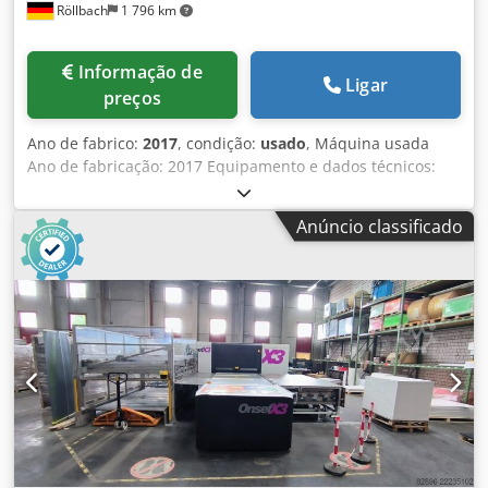
Röllbach
1 796 km
Informação de
Ligar
preços
Ano de fabrico:
2017
, condição:
usado
, Máquina usada
Ano de fabricação: 2017 Equipamento e dados técnicos:
Plotter de corte automático com setores de sucção na
superfície de trabalho Mesa de corte automática com
Anúncio classificado
reconhecimento automático de imagens impressas e
pontos de referência A superfície de trabalho consiste em
40 setores de vácuo individuais, ativados automaticamente
conforme necessário Cabeça de corte multiferramentas
para cortar, vincar e fresar materiais com até 50 mm de
espessura Corte multi-lotes possível, permitindo cortar
diferentes substratos simultaneamente Ajuste automático
de ferramentas Sistema de projeção de vídeo para
otimizar o aproveitamento do material Velocidade de corte
até 102 m/min, aceleração de 1,4 G Reconhecimento
automático de altura dos substratos Área de trabalho:
3100 x 2000 mm Setores de sucção na área de trabalho: 40