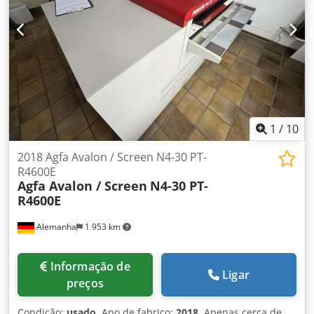
1
/
10
2018 Agfa Avalon / Screen N4-30 PT-
R4600E
Agfa Avalon / Screen
N4-30 PT-
R4600E
Alemanha
1 953 km
Informação de
Ligar
preços
Condição:
usado
, Ano de fabrico:
2018
, Apenas cerca de