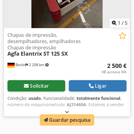
1
/
5
Chapas de impressão,
desempilhadores, empilhadores
Chapas de impressão
Agfa
Elantrix ST 125 SX
2 500 €
Berlin
2 208 km
VB acresce IVA
Solicitar
Ligar
Condição:
usado
, Funcionalidade:
totalmente funcional
,
número da máquina/veículo:
AJ21460A
, Estamos a vender
aqui em quantidade 2 empilhadores da Agfa da série
Elantrix. Funcionam perfeitamente e podem ser levantadas
Guardar pesquisa
de imediato. O nosso preço por peça é de 2500,-€ numa
base de negociação. Dodpfetncgajx Aflskr