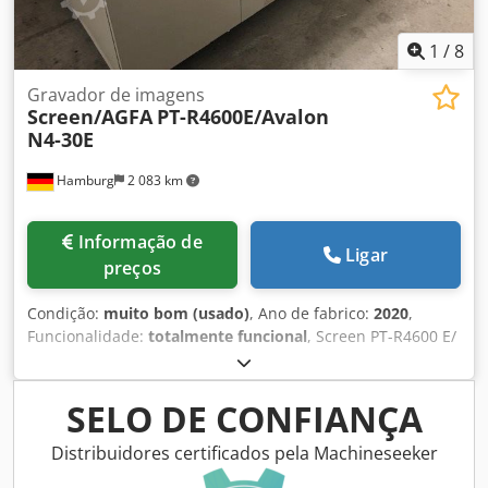
1
/
8
Gravador de imagens
Screen/AGFA
PT-R4600E/Avalon
N4-30E
Hamburg
2 083 km
Informação de
Ligar
preços
Condição:
muito bom (usado)
, Ano de fabrico:
2020
,
Funcionalidade:
totalmente funcional
, Screen PT-R4600 E/
Avalon N4-30 E N.º de série 462xxx, 16 diodos acoplados
por fibra, Contador de chapas: 10.792 Tempo de exposição:
1.045 h Interface de Rede Screen Blackbox EP-B101 RIP sob
SELO DE CONFIANÇA
pedido. Todas as ofertas sujeitas a venda prévia. Dkjdpfx
Afoxlf Rvsljr
Distribuidores certificados pela Machineseeker