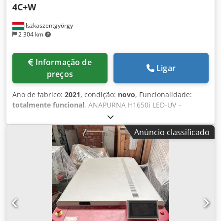
4C+W
Iszkaszentgyörgy
2 304 km
Informação de
Ligar
preços
Ano de fabrico:
2021
, condição:
novo
, Funcionalidade:
totalmente funcional
, ANAPURNA H1650i LED-UV –
Sistema de Impressão: O modelo de entrada, a impressora
híbrida de grande formato Anapurna H1650i LED, é ideal
Anúncio classificado
para empresas de sinalização, gráficas digitais,
laboratórios fotográficos e gráficas de médio porte que
pretendem combinar impressões em cartão e em papel
em bobina. O equipamento permite impressões com até
1,65 m de largura, tanto para aplicações internas quanto
externas. A Anapurna H1650i LED está equipada com
lâmpadas LED UV, possibilitando a impressão em uma
vasta gama de mídias, economizando energia, custos e
tempo. A função de tinta branca permite impressão em