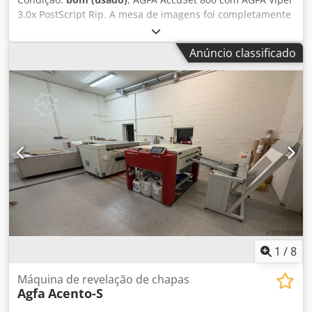
3.0x PostScript Rip. A mesa de imagens foi completamente
verificada e limpa. Resoluções: 1200, 1800 e 2400 dpi -
incluindo densitómetro de película Techkon. Teremos todo
Anúncio classificado
o gosto em enviar-lhe mais informações e fotografias.
Recondicionada 2024 Djdpfxebr Ahtj Aflokr
1
/
8
Máquina de revelação de chapas
Agfa
Acento-S