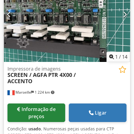
1
/
14
Impressora de imagens
SCREEN / AGFA
PTR 4X00 /
ACCENTO
Marseille
1 224 km
Informação de
Ligar
preços
Condição:
usado
, Numerosas peças usadas para CTP