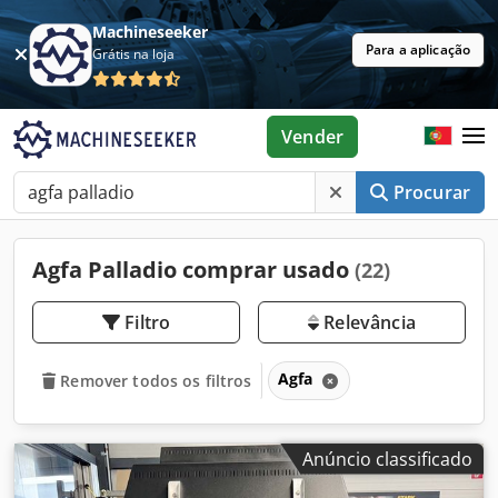
Machineseeker
Para a aplicação
Grátis na loja
Vender
Procurar
Agfa Palladio comprar usado
(22)
Filtro
Relevância
Agfa
Remover todos os filtros
Anúncio classificado