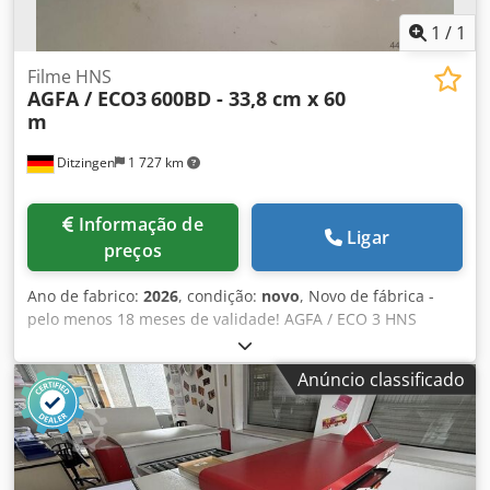
1
/
1
Filme HNS
AGFA / ECO3
600BD - 33,8 cm x 60
m
Ditzingen
1 727 km
Informação de
Ligar
preços
Ano de fabrico:
2026
, condição:
novo
, Novo de fábrica -
pelo menos 18 meses de validade! AGFA / ECO 3 HNS
600BD Filme 338 mm x 60 m Largura: 33,8 cm,
Comprimento: 60 m Especificação: 600 BD Dodpsb Rlbfsfx
Anúncio classificado
Afljkr Código: 4LGNQ Compatível com muitos filmadoras de
imagens - ex.: AccuSet e Avantra 25 / 30 Para diodo laser
luz vermelha 650 - 670 nm