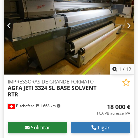
mm, peso máximo da placa: 10 kg/m². Dimensões da
máquina X/Y/Z: aproximadamente 4350 mm/1470
mm/1600 mm, peso: aproximadamente 1800 kg. Inclui 4
mesas em excelente estado para impressão de placas,
bem como uma estação de trabalho. Atualmente, a
configuração de tinta está ajustada para tinta de
sinalização rodoviária. É possível retornar à configuração
CMYK padrão. É possível realizar uma visita para inspeção
no local. Dsdpfx Afeznc Rlolokr
1
/
12
IMPRESSORAS DE GRANDE FORMATO
AGFA
JETI 3324 SL BASE SOLVENT
RTR
18 000 €
Bischofszell
1 668 km
FCA VB acresce IVA
Solicitar
Ligar