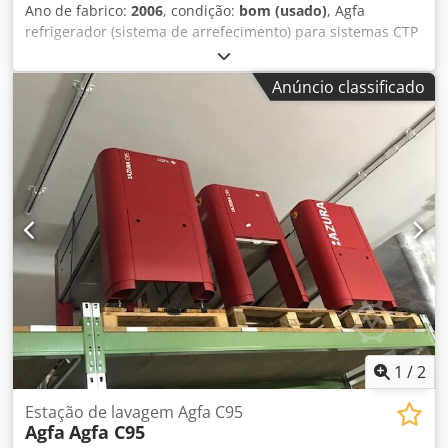
Ano de fabrico:
2006
, condição:
bom (usado)
, Agfa
refrigerador (sistema de arrefecimento) para sistemas CTP
Agfa e tela. Inspecionado e testado. Dedpfedtr A Tex Afljkr
Anúncio classificado
1
/
2
Estação de lavagem Agfa C95
Agfa
Agfa C95