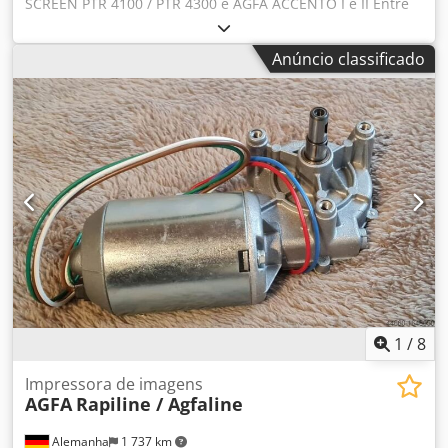
SCREEN PTR 4100 / PTR 4300 e AGFA ACCENTO I e II Entre
em contato conosco para preços e disponibilidade
Expedição segura em todo o mundo via UPS Djdpfx Afjy
Anúncio classificado
Tpd Soljkr
1
/
8
Impressora de imagens
AGFA
Rapiline / Agfaline
Alemanha
1 737 km