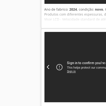
Ano de fabrico:
2024
, condição:
novo
,
Produtos com diferentes espessuras, di
Visor LCD - Velocidade standard de a
de fricção 400. Crsdpeickh Refx Aizof
máxima de até 260 mm - Rotulagem tr