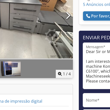
5 Anúncios on
Por favor,
ENVIAR PE
Mensagem*
1
/
4
Nome*
a de impressão digital