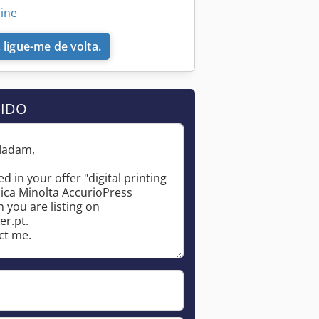
line
 ligue-me de volta.
DIDO