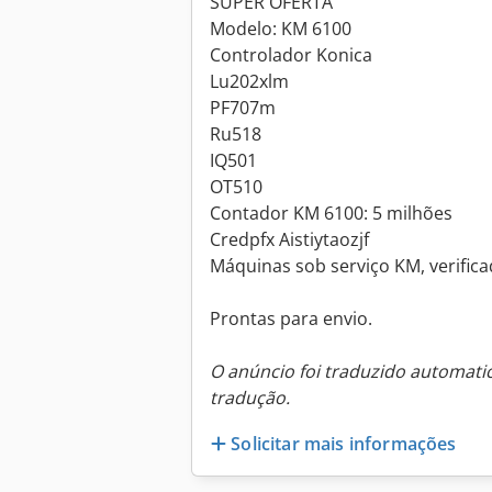
SUPER OFERTA
Modelo: KM 6100
Controlador Konica
Lu202xlm
PF707m
Ru518
IQ501
OT510
Contador KM 6100: 5 milhões
Credpfx Aistiytaozjf
Máquinas sob serviço KM, verific
Prontas para envio.
O anúncio foi traduzido automat
tradução.
Solicitar mais informações