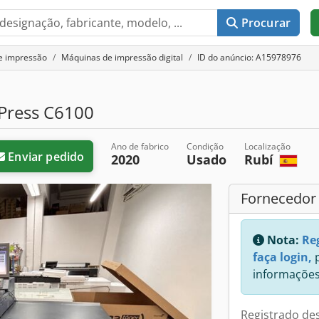
Procurar
e impressão
Máquinas de impressão digital
ID do anúncio: A15978976
Press C6100
Ano de fabrico
Condição
Localização
Enviar pedido
2020
Usado
Rubí
Fornecedor
Nota:
Re
faça login,
p
informações
Registrado de