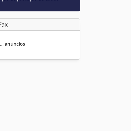
Fax
... anúncios