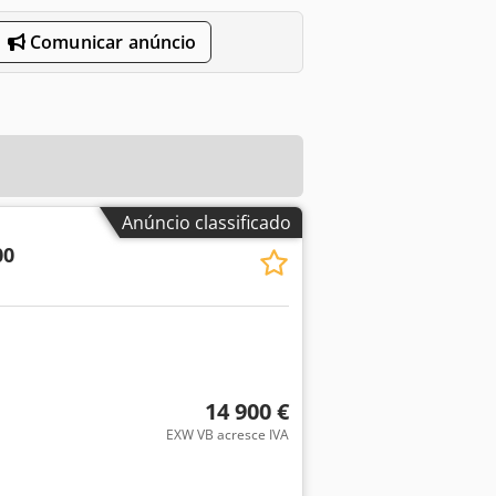
Comunicar anúncio
Anúncio classificado
00
14 900 €
EXW VB acresce IVA