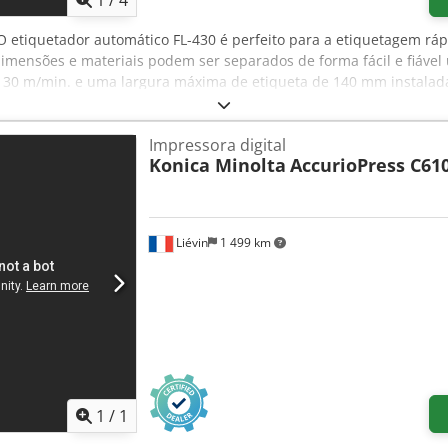
1
/
4
 O etiquetador automático FL-430 é perfeito para a etiquetagem rá
mensões e materiais podem ser separados de forma fácil e fiável u
té 30 m/min. e uma largura máxima de etiqueta de 140 mm instal
 - Versão estendida Etiquetas de distribuição com uma velocidade 
ansparente possível
Impressora digital
Konica Minolta
AccurioPress C61
Liévin
1 499 km
1
/
1