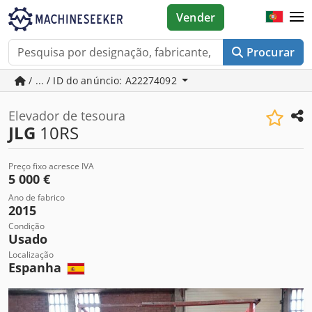
Vender
Procurar
/ ... / ID do anúncio: A22274092
Elevador de tesoura
JLG
10RS
Preço fixo acresce IVA
5 000 €
Ano de fabrico
2015
Condição
Usado
Localização
Espanha