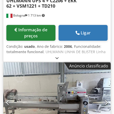
UHLMANN
UPS 4 + C2206 + EKK
62 + VSM1221 + TD210
Bologna
1 713 km
Informação de
Ligar
preços
Condição:
usado
, Ano de fabrico:
2006
, Funcionalidade:
totalmente funcional
, UHLMANN LINHA DE BLISTER Linha
de blister para produção farmacêutica em salas limpas.
Proveniente de ambiente limpo, conforme GMP,
Anúncio classificado
regularmente mantida, totalmente automatizada e
modular, de fácil integração em linhas de produção
existentes. Acompanha documentação técnica completa e
foi descomissionada por alteração de processos internos.
Composta por: 1) UHLMANN BLISTER PACKER, MODELO
UPS 4 Ano de fabricação: 2006 CARACTERÍSTICAS DE
PRODUÇÃO - Capacidade: 15-50 ciclos/min - Largura de
conformação: 62 - 226 mm (mín - máx) - Formato do blister:
mín. 60 mm; máx. 140×39 mm - Profundidade: PVC 12 mm;