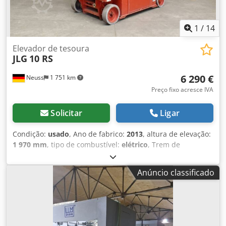
1
/
14
Elevador de tesoura
JLG
10 RS
6 290 €
Neuss
1 751 km
Preço fixo acresce IVA
Solicitar
Ligar
Condição:
usado
, Ano de fabrico:
2013
, altura de elevação:
1 970 mm
, tipo de combustível:
elétrico
, Trem de
transmissão Tração: rodas Pesos Peso em vazio: 2.765 kg
Funcional Capacidade de elevação: 320 kg Altura de
Anúncio classificado
trabalho: 1.180 cm Dimensões da área de carga: 241 x 122
x 138 cm Certificação CE: sim Estado Condição geral: média
Condição técnica: média Condição visual: média Mais
informações Condições de entrega: EXW País de produção:
CN Mais informações Entre em contato com Christian