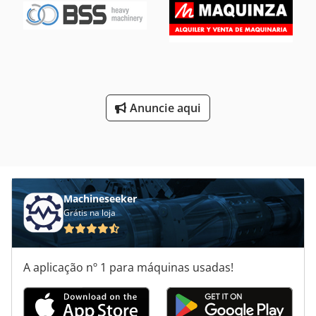
proporciona desempenho confiável e longa vida útil graças
a componentes e engenharia industriais. Capacidade Total
de Refrigeração: 172 kW Unidade de compressor incluída:
compressor de parafuso semi-hermético BITZER HSK451-
70(Y), 4 unidades inclusas. Potência do motor: 55,1 kW
Cedpfx Anjx Hhwkogjrf Tensão: 400 V / 3F / 50 Hz
Condensador arrefecido a ar: (capacidade de 490 kW) com
4 ventiladores e fluxo de ar de 130.000 m3/h. ATENÇÃO!
Anuncie aqui
Remoção e transporte não incluídos no preço. Sujeito a
acordo separado.
Machineseeker
Grátis na loja
A aplicação nº 1 para máquinas usadas!