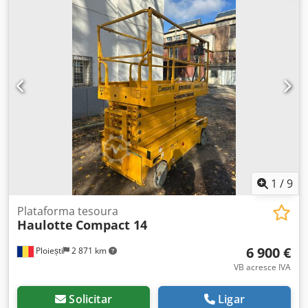
Especificações Cyclone 200B: Velocidade máxima: 80
sacos/minuto Largura do saco: 60-200 mm Comprimento
do saco: 50-280 mm Alimentação: trifásica 0,375 kW Inclui
impressora ICE *Por favor, note que esta máquina não
inclui escadas – apenas os guarda-corpos em 3 lados do
mezanino* *A UKFM pode fornecer orçamento para
desmontagem do sistema e entrega no Reino Unido
continental*
1
/
9
Plataforma tesoura
Haulotte
Compact 14
6 900 €
Ploiești
2 871 km
VB acresce IVA
Solicitar
Ligar