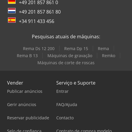
+49 201 857 861 0
+49 201 857 861 80
+34 911 433 456
Pesquisas atuais de máquinas:
Rema Ds 12 200
Rema Dp 15
Rema
Rema B 13
Máquinas de gravação
Remko
Máquinas de corte de roscas
Vender
Serviço e Suporte
Publicar anúncios
Entrar
Gerir anúncios
FAQ/Ajuda
Reservar publicidade
Contacto
Selo de confiança
Contrato de compra modelo