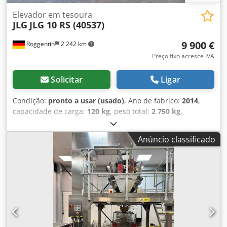
Elevador em tesoura
JLG
JLG 10 RS (40537)
9 900 €
Roggentin
2 242 km
Preço fixo acresce IVA
Solicitar
Ligar
Condição:
pronto a usar (usado)
, Ano de fabrico:
2014
,
capacidade de carga:
120 kg
, peso total:
2 750 kg
,
comprimento de transporte:
2 160 mm
, largura de
transporte:
1 070 mm
, altura de transporte:
9 750 mm
,
Anúncio classificado
altura de construção:
11 750 mm
, tipo de combustível:
elétrico
, cor:
laranja
, Equipamento:
Verificação de
segurança UVV
, Fabricante: JLG Designação do modelo: 10
RS Ano de fabrico: 2014 Dados técnicos Altura de trabalho:
11,75 m Crodpfotucbqex Angsf Altura da plataforma: 9,75
m Dimensões da plataforma: 2,16 x 1,07 m Capacidade de
carga da cesta: 320 kg Peso total: 2.750 kg Altura de
passagem: 2,48 m Comprimento: 2,41 m Largura: 1,22 m