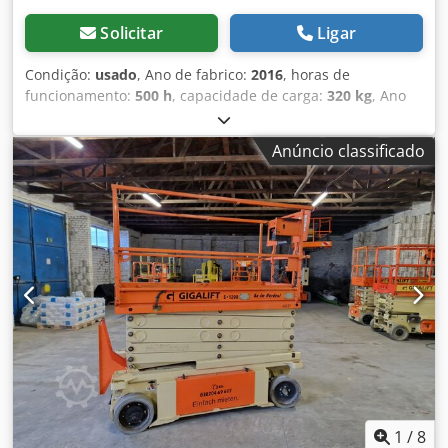
Solicitar
Ligar
Condição:
usado
, Ano de fabrico:
2016
, horas de
funcionamento:
500 h
, capacidade de carga:
320 kg
, Ano
de fabrico: 2016 Peso vazio: 2.781 kg Crjdpfx Ajy
Nwymsngjf Peso bruto total admissível: 3.101 kg
Anúncio classificado
Dimensões (C x L x A): 241 x 12 x 250 cm Altura de trabalho:
1.175 cm
1
/
8