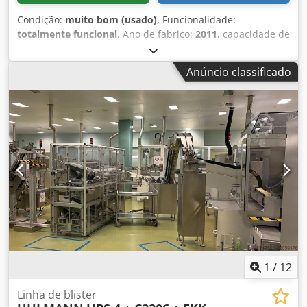
Condição:
muito bom (usado)
, Funcionalidade:
totalmente funcional
, Ano de fabrico:
2011
, capacidade de
carga:
350 kg
, altura de elevação:
12 000 mm
, peso total:
3 200 kg
, tipo de combustível:
diesel
, Haulotte Compact 14.
Anúncio classificado
Em muito bom estado! INSPEÇÃO ISCIR VÁLIDA!
Csdpfswkrxgex Angorf
1
/
12
Linha de blister