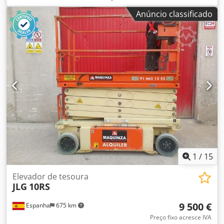
alimentação de papel (mm): 350x450mm Tamanho máximo
Anúncio classificado
de corte e vinco (mm): 1300x960mm Tamanho mínimo da
boca (mm): 8mm Pressão máxima de corte e vinco (T):
350N/cm² Crodpow Rwipjfx Angsf Papel processável (mm):
200–2000g/m² / 10mm (espessura máxima) Precisão de
corte e vinco (mm): ±0,1mm Velocidade máxima
(folhas/hora): 5500 folhas/h Altura máxima da pilha de
alimentação de papel (mm): 1400mm (acima do nível)
Altura mínima da pilha de saída de papel (mm): 1250mm
(acima do nível) Potência total (KW): 18,5kW Peso da
máquina (T): 19T Dimensões gerais: 7500x2200x2250mm
1
/
15
Elevador de tesoura
JLG
10RS
9 500 €
Espanha
675 km
Preço fixo acresce IVA