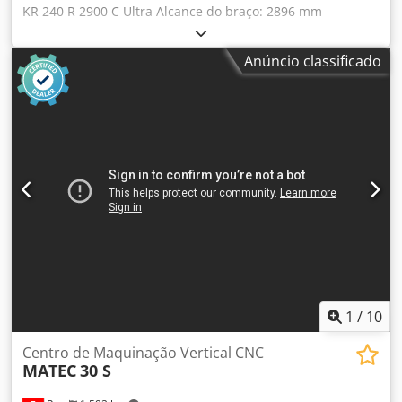
KR 240 R 2900 C Ultra Alcance do braço: 2896 mm
Capacidade de carga: 240 kg Ano de fabricação: 2012
Controlador: KUKA KRC4 Djdjn R Nh Rjpfx Aiueck Robô
Anúncio classificado
projetado para suspensão.
1
/
10
Centro de Maquinação Vertical CNC
MATEC
30 S