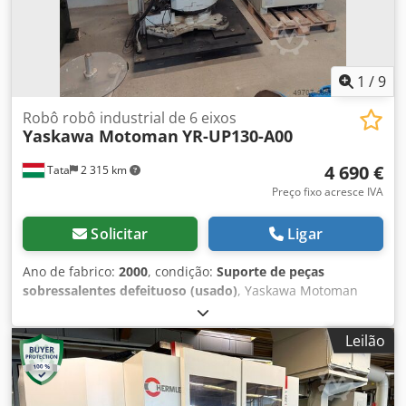
1
/
9
Robô robô industrial de 6 eixos
Yaskawa Motoman
YR-UP130-A00
4 690 €
Tata
2 315 km
Preço fixo acresce IVA
Solicitar
Ligar
Ano de fabrico:
2000
, condição:
Suporte de peças
sobressalentes defeituoso (usado)
, Yaskawa Motoman
UP130 robô de 6 eixos com controlador Motoman Xrc Robô:
Motoman YR-UP130-A00 Controlo manual: Yasnac Mrc Ano
Leilão
de fabrico: 2000 (6º mês) Controlos robotizados: Motoman
Xrc ERCS UP130-RE00 Controlo manual: Yasnac Mrc Ano de
construção: 2001 - Eixo: 6 - Capacidade de carga: 130 kg -
Extensão do braço: 2650 mm - Repetibilidade: 0,2 mm -