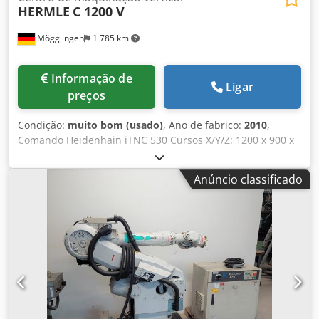
HERMLE
C 1200 V
Mögglingen
1 785 km
Informação de
Ligar
preços
Condição:
muito bom (usado)
, Ano de fabrico:
2010
,
Comando Heidenhain iTNC 530 Cursos X/Y/Z: 1200 x 900 x
500 mm Velocidade do spindle 16.000 min-1 Magazine de
ferramentas para 30 ferramentas + magazine adicional
Anúncio classificado
para 57 ferramentas HSK-A 63 Refrigeração interna 40 bar
Transportador de cavacos Dodpoynw Erefx Aiueck Sensor
de medição Heidenhain Sistema laser Blum