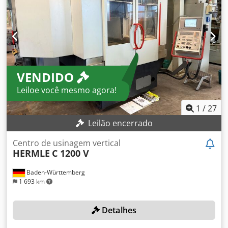
Peso do robô: 1300 kg - Controlador Xrc - Cabo, conector,
ficha Estrutura: tipo articulado vertical Tipos de eixos: Eixo
S 130 ° / s (2,27 rad / s) Eixo L 130 ° / s (2,27 rad / s) Eixo U
130 ° / s (2,27 rad / s) Eixo R 215 ° / s (3,75 rad / s) Eixo B
180° / s (3, 14 rad / s) Eixo T 300 ° / s (5,24 rad / s)
Intervalos de movimento. Eixo S 180 ° Eixo L + 76 ° - 60 °
VENDIDO
Eixo U + 240 ° - 130 ° Dsdpjfhkfisfx Aiujck Eixo R 360 ° Eixo
B 130 ° Eixo T 360 ° Compra, aquisição, gestão de activos
Leiloe você mesmo agora!
de instalações e máquinas industriais. Vasta gama de
maquinaria usada, instalações industriais
1
/
27
Leilão encerrado
Centro de usinagem vertical
HERMLE
C 1200 V
Baden-Württemberg
1 693 km
Detalhes