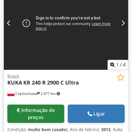
Manipulador + Armário de Controle KRC2 ed05 + Todos os
conjuntos de cabos + Painel de programação Como PLC
Merkezi EOOD, temos mais de 300 robôs em nosso
inventário e trabalhamos com as marcas KUKA, ABB,
FANUC e Motoman. Também oferecemos serviços e
projetos de engenharia personalizados para atender às
suas necessidades específicas de produção.
1
/
4
Robô
KUKA
KR 240 R 2900 C Ultra
Częstochowa
2 477 km
Informação de
Ligar
preços
Condição:
muito bom (usado)
, Ano de fabrico:
2012
, Kuka