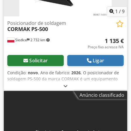
1
/
9
Posicionador de soldagem
CORMAK
PS-500
1 135 €
Siedlce
2 732 km
Preço fixo acresce IVA
Solicitar
Ligar
Condição:
novo
, Ano de fabrico:
2026
, O posicionador de
soldagem PS-500 da marca CORMAK é um equipamento
auxiliar versátil, que encontra aplicação em diversas
tarefas de produção. A sua ampla gama de
Anúncio classificado
funcionalidades faz com que seja perfeito para todas as
situações em que é necessário manipular peças. As
indústrias de soldagem, pintura e mecânica apreciam a
qualidade e a funcionalidade dos nossos posicionadores.
Os posicionadores da CORMAK são a solução ideal para
quando os componentes ou subconjuntos precisam ser