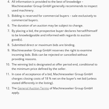
Presetter) - Torre de sinalização - Transformador A
All information is provided to the best of knowledge –
Machineseeker Group GmbH generally recommends to inspect
máquina encontra-se em estado semi-novo. Pode ser
used machinery.
inspecionada em funcionamento na Hungria.
Bidding is reserved for commercial buyers – sale exclusively to
commercial buyers.
The duration of an auction may be subject to change.
By placing a bid, the prospective buyer declares herself/himself
to be knowledgeable and informed with regards to auction
good(s).
Submitted direct or maximum bids are binding.
Machineseeker Group GmbH reserves the right to examine
incoming bids. Bids can be rejected or cancelled without
providing reasons.
The winning bid is designated at offer period end, conditional to
the minimum price defined by the seller.
In case of acceptance of a bid, Machineseeker Group GmbH
charges closing costs of 18 % net on the buyer’s net bid (unless
stated differently in the listing).
The
General Auction Terms
of Machineseeker Group GmbH
apply.