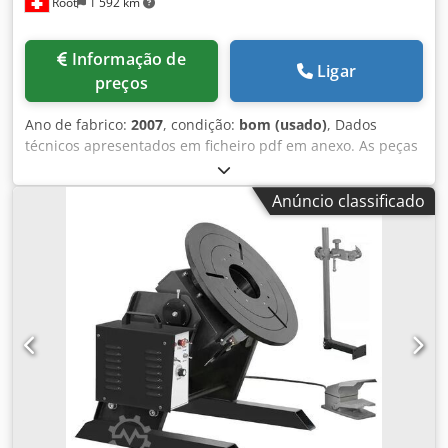
Root
1 592 km
Informação de
Ligar
preços
Ano de fabrico:
2007
, condição:
bom (usado)
, Dados
técnicos apresentados em ficheiro pdf em anexo. As peças
apresentadas à mão não estão incluídas. Os mandris da
mesa não estão incluídos. Os tornos da máquina não estão
Anúncio classificado
incluídos. Dsdpfx Aomnp D Isiueck