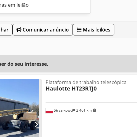
nas em leilão
lhar
Comunicar anúncio
Mais leilões
r do seu interesse.
Plataforma de trabalho telescópica
Haulotte
HT23RTJ0
Strzałkowo
2 461 km