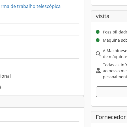
orma de trabalho telescópica
visita
Possibilidad
Máquina sob
A Machinese
de máquinas
Todas as inf
ao nosso me
ional
pessoalment
 h
Fornecedor