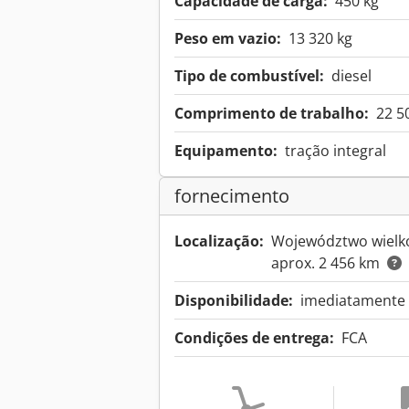
Capacidade de carga:
450 kg
Peso em vazio:
13 320 kg
Tipo de combustível:
diesel
Comprimento de trabalho:
22 
Equipamento:
tração integral
fornecimento
Localização:
Województwo wielko
aprox. 2 456 km
Disponibilidade:
imediatamente a
Condições de entrega:
FCA