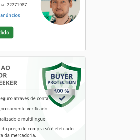
na: 22271987
. anúncios
dido
 AO
OR
EEKER
eguro através de conta escrow
gorosamente verificado
alizado e multilingue
do preço de compra só é efetuado
ga da mercadoria.