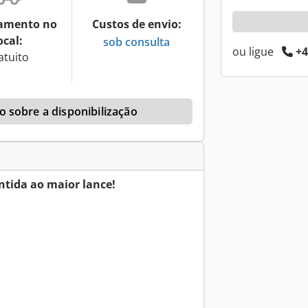
amento no
Custos de envio:
ocal:
sob consulta
ou ligue
+4
atuito
 sobre a disponibilização
tida ao maior lance!