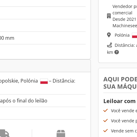
Vendedor pr
comercial
Desde 2021
Machinesee
Polónia
500 mm
Distância: 
km
AQUI PODE
polskie, Polónia
– Distância:
SUA MÁQU
Leiloar com
pós o final do leilão
Você vende 
Você vende p
Vende sem cu