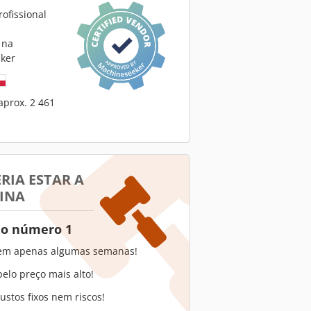
ofissional
 na
ker
aprox. 2 461
RIA ESTAR A
INA
 o número 1
em apenas algumas semanas!
elo preço mais alto!
stos fixos nem riscos!