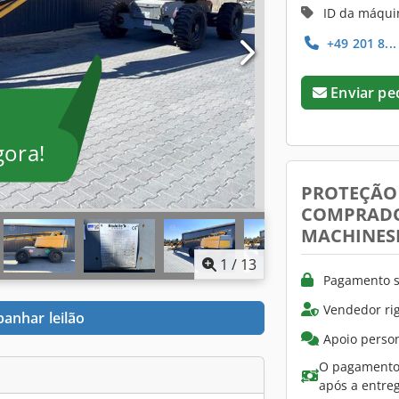
ID da máqui
+49 201 8..
Enviar pe
gora!
PROTEÇÃO
COMPRAD
MACHINES
1
/
13
Pagamento s
Vendedor ri
anhar leilão
Apoio person
O pagamento 
após a entre