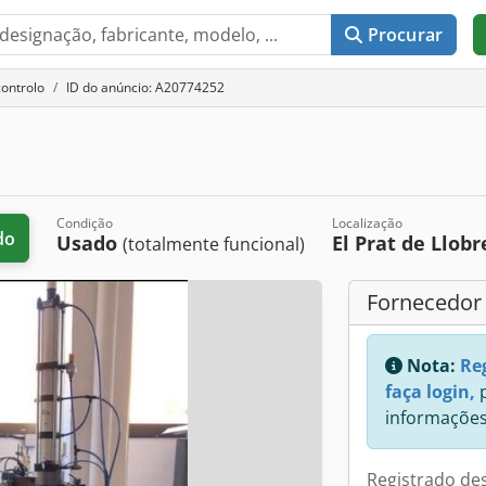
Procurar
controlo
ID do anúncio: A20774252
Condição
Localização
do
Usado
El Prat de Llob
(totalmente funcional)
Fornecedor
Nota:
Re
faça login,
p
informações
Registrado de