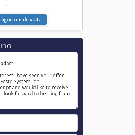
line
 ligue-me de volta.
DIDO