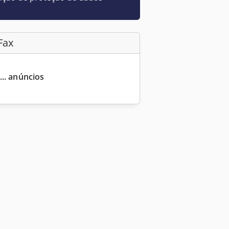
Fax
... anúncios