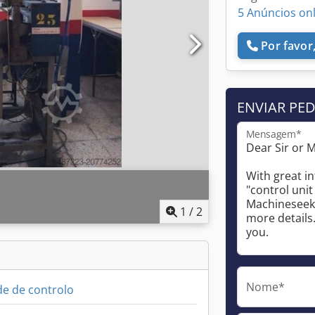
5 Anúncios on
Por favor,
ENVIAR PE
Mensagem*
1
/
2
Nome*
e de controlo