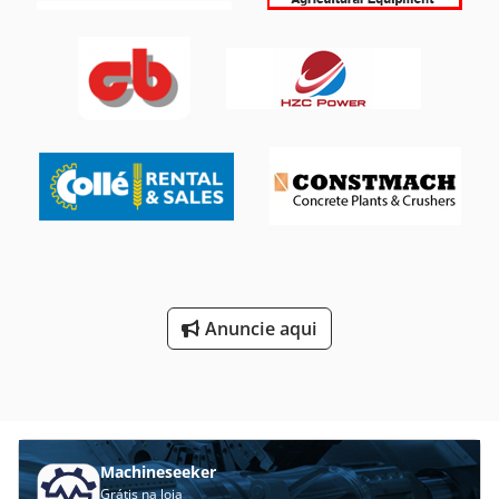
elevação:
10 kg/m
, altura de elevação:
4 000 mm
, tamanho
do pneu:
23.5R25
, estado dos pneus:
90 percentagem
,
estado de funcionamento:
100 percentagem
, estado da
corrente:
80 percentagem
, configuração de eixo:
2 eixos
,
número de lugares:
1
, primeira matrícula:
01/2026
, classe
de emissão:
Euro 4
, travões:
outro
, suspensão:
ar
, Ano de
fabrico:
2019
, horas de funcionamento:
8 000 h
,
Equipamento:
ar condicionado, cabina
, Pá Carregadeira
Doosan DL300 - Excelente Estado! Ano: 2019
Quilometragem: 28093 km Horas: 8000 h Estado: 100%
funcional - Pronta para trabalhar! Características
principais: Motor potente de 202 kW (aprox. 275 cv)
Dcedpeziagaefx Abpsk Transmissão automática Balde de 3
m³ Cabina confortável com ar condicionado Cor laranja
Anuncie aqui
Pneus em 90% de estado Estado da corrente/bateria: 90%
Revisões em dia Máquina muito bem conservada, com
excelente manutenção. Funcionamento perfeito, sem
qualquer avaria. Ideal para construção, pedreiras,
terraplanagens ou aluguer.
Machineseeker
Grátis na loja