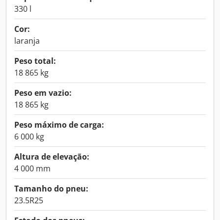
330 l
Cor:
laranja
Peso total:
18 865 kg
Peso em vazio:
18 865 kg
Peso máximo de carga:
6 000 kg
Altura de elevação:
4 000 mm
Tamanho do pneu:
23.5R25