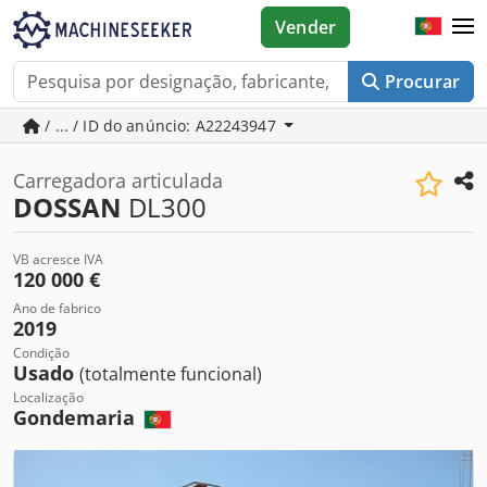
Vender
Procurar
/ ... / ID do anúncio: A22243947
Carregadora articulada
DOSSAN
DL300
VB acresce IVA
120 000 €
Ano de fabrico
2019
Condição
Usado
(totalmente funcional)
Localização
Gondemaria