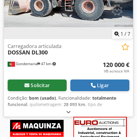
1
/
7
Carregadora articulada
DOSSAN
DL300
120 000 €
Gondemaria
47 km
VB acresce IVA
Solicitar
Ligar
Condição:
bom (usado)
, Funcionalidade:
totalmente
funcional
, quilometragem:
28 093 km
, tipo de
engrenagem:
automático
, tipo de combustível:
diesel
,
consumo de combustível por hora:
15 l/h
, capacidade do
tanque de combustível:
330 l
, cor:
laranja
, peso total:
18 865 kg
, peso em vazio:
18 865 kg
, peso operacional:
18 865 kg
, peso máximo de carga:
6 000 kg
, potência de