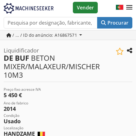
Vender
Procurar
/ ... / ID do anúncio: A16867571
Liquidificador
DE BUF
BETON
MIXER/MALAXEUR/MISCHER
10M3
Preço fixo acresce IVA
5 450 €
Ano de fabrico
2014
Condição
Usado
Localização
HANDZAME