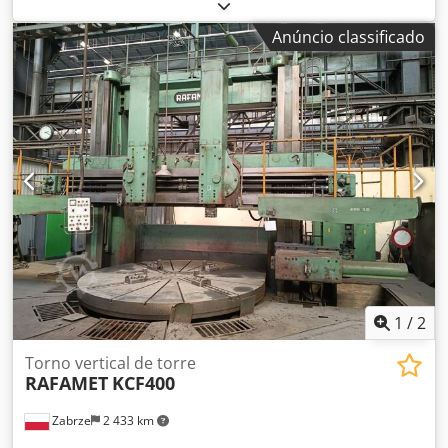
425/65R22,5
, distância entre eixos:
1 310 mm
, Ano de
fabrico:
2016
, Material utilizável: Betão Medida dos pneus:
Anúncio classificado
425/65R22,5 Suspensão: Suspensão pneumática Tração:
Rodas Peso em vazio: 7.720 kg Capacidade de carga:
28.280 kg PBT: 36.000 kg Chsdeuc Adyjpfx Aproa = Outras
opções e acessórios = - Lubrificação central
1
/
2
Torno vertical de torre
RAFAMET
KCF400
Zabrze
2 433 km