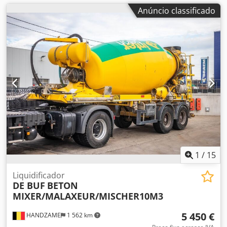
Anúncio classificado
1
/
15
Liquidificador
DE BUF
BETON
MIXER/MALAXEUR/MISCHER10M3
5 450 €
HANDZAME
1 562 km