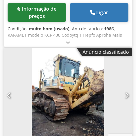
Informação de
Ligar
preços
Condição:
muito bom (usado)
, Ano de fabrico:
1986
,
RAFAMET modelo KCF 400 Codoytq T Hepfx Aproha Mais
informações mediante solicitação
Anúncio classificado