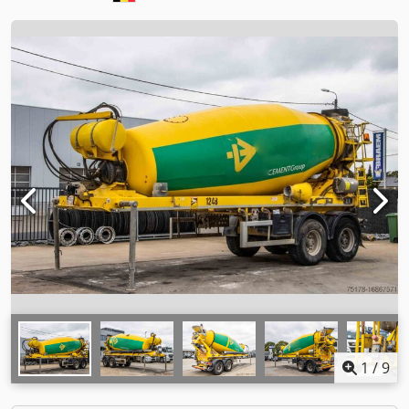
1
/
9