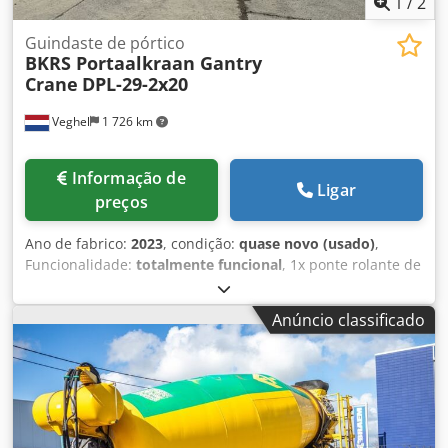
1
/
2
Guindaste de pórtico
BKRS Portaalkraan Gantry
Crane
DPL-29-2x20
Veghel
1 726 km
Informação de
Ligar
preços
Ano de fabrico:
2023
, condição:
quase novo (usado)
,
Funcionalidade:
totalmente funcional
, 1x ponte rolante de
pórtico BKRS Capacidade de carga: 2 x 20.000 = 40.000 kg
Vão: 29 m Codpsyx Dv Tefx Aproha Avanço: 2 x 8,9 m Altura
Anúncio classificado
de elevação acima do trilho: 10 m Curso do gancho: 13,5 m
Controle remoto por rádio Tambor de cabo adequado para
90 m Completo com trilho de ponte UIC60, comprimento:
2x 180 m