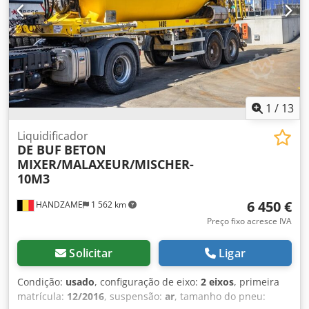
1
/
13
Liquidificador
DE BUF
BETON
MIXER/MALAXEUR/MISCHER-
10M3
6 450 €
HANDZAME
1 562 km
Preço fixo acresce IVA
Solicitar
Ligar
Condição:
usado
, configuração de eixo:
2 eixos
, primeira
matrícula:
12/2016
, suspensão:
ar
, tamanho do pneu: