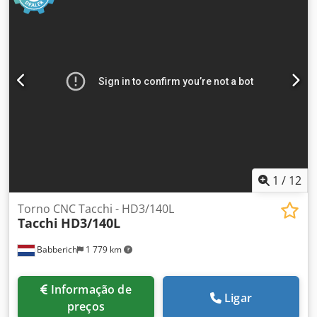
1
/
12
Torno CNC Tacchi - HD3/140L
Tacchi
HD3/140L
Babberich
1 779 km
Informação de
Ligar
preços