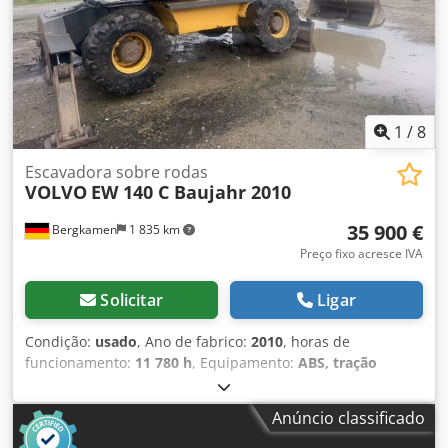
1
/
8
Escavadora sobre rodas
VOLVO
EW 140 C Baujahr 2010
35 900 €
Bergkamen
1 835 km
Preço fixo acresce IVA
Solicitar
Ligar
Condição:
usado
, Ano de fabrico:
2010
, horas de
funcionamento:
11 780 h
, Equipamento:
ABS, tração
integral
, Volvo ESCAVADORA EW140C ar-condicionado
16.850 kg 91 kW Chodpfx Aoyltr Asproa Excelente estado
Anúncio classificado