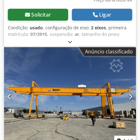
Preço fixo acresce IVA
Solicitar
Ligar
Condição:
usado
, configuração de eixo:
2 eixos
, primeira
matrícula:
07/2015
, suspensão:
ar
, tamanho do pneu:
425/65r22.5
, distância entre eixos:
1 310 mm
, Ano de
fabrico:
2015
, Material utilizável: Betão Chedpouc Aqmjfx
Anúncio classificado
Aprsa Dimensão dos pneus: 425/65r22.5 Suspensão:
Suspensão pneumática Tração: Rodas Peso vazio: 7.070 kg
Carga útil: 25.930 kg PBT: 33.000 kg