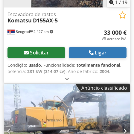
1
/
19
Escavadora de rastos
Komatsu
D155AX-5
33 000 €
Beograd
2 427 km
VB acresce IVA
Solicitar
Ligar
Condição:
usado
, Funcionalidade:
totalmente funcional
,
potência:
231 kW (314,07 cv)
, Ano de fabrico:
2004
,
número da máquina/veículo:
KMTODO61E02076058
,
totalmente funcional Codpfxeylyp Uo Aproha
Anúncio classificado