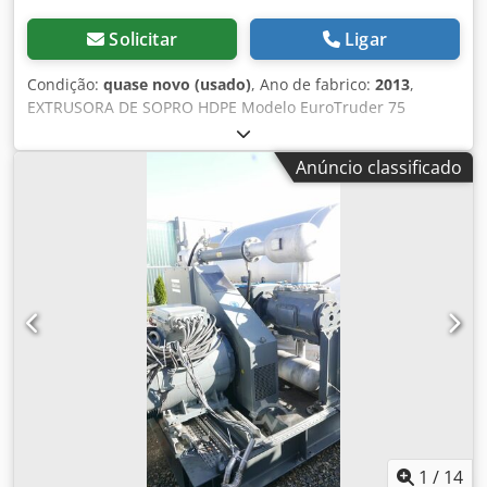
Solicitar
Ligar
Condição:
quase novo (usado)
, Ano de fabrico:
2013
,
EXTRUSORA DE SOPRO HDPE Modelo EuroTruder 75
Dwodpfx Aswivdkepcea Fabricado pela Euro-Stel, Bélgica
Ano de fabricação: 2013 Extrusora: diâmetro 75x28 D - com
Anúncio classificado
bocal de sucção e funil de granulado Molde não incluso
EXCELENTE ESTADO
1
/
14