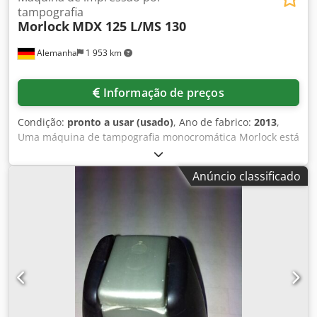
tampografia
Morlock
MDX 125 L/MS 130
Alemanha
1 953 km
Informação de preços
Condição:
pronto a usar (usado)
, Ano de fabrico:
2013
,
Uma máquina de tampografia monocromática Morlock está
disponível. Sistema de tinta: sistema de tampas, faixa de
diâmetro da imagem de impressão oval: 100mm-250mm,
Anúncio classificado
dimensões mínimas da imagem de clichê X/Y:
100mm/210mm, dimensões máximas da imagem de clichê
X/Y: 250mm/280mm, diâmetro do copo de tinta: aprox.
80mm, faixa de força de pressão: 1100N-1500N,
rendimento máximo: 1400-1800 ciclos/h, dimensões da
máquina X/Y/Z: aprox. 1050mm/500mm/650mm, peso:
aprox. 250kg, comando: Siemens. Documentação
disponível. Uma visita local é possível. Dwodpoxd Av Hjfx
Apcja