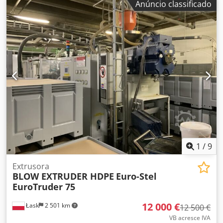
Anúncio classificado
1
/
9
Extrusora
BLOW EXTRUDER HDPE
Euro-Stel
EuroTruder 75
12 000 €
Łask
2 501 km
12 500 €
VB acresce IVA