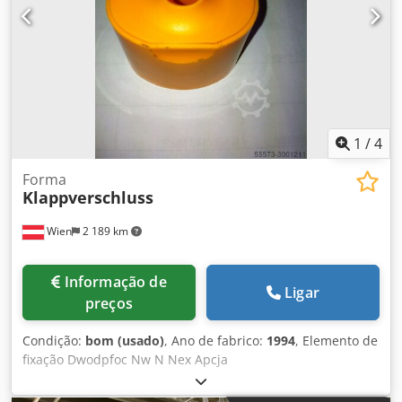
1
/
4
Forma
Klappverschluss
Wien
2 189 km
Informação de
Ligar
preços
Condição:
bom (usado)
, Ano de fabrico:
1994
, Elemento de
fixação Dwodpfoc Nw N Nex Apcja