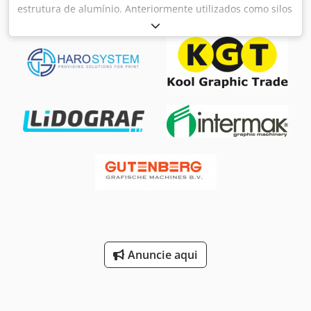
estrutura de alumínio. Anteriormente utilizados como silos
para granulado em instalação de injeção. 2 x 75 m³, 1 x 95
m³. Boca de visita. Estado impecável. Dwjdpfx Apjw I
Efmocja
Anuncie aqui