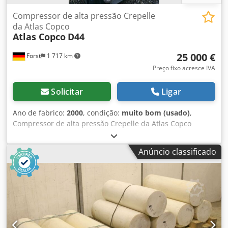
Compressor de alta pressão Crepelle
da Atlas Copco
Atlas Copco
D44
25 000 €
Forst
1 717 km
Preço fixo acresce IVA
Solicitar
Ligar
Ano de fabrico:
2000
, condição:
muito bom (usado)
,
Compressor de alta pressão Crepelle da Atlas Copco
Dwedpfxef Hly Ss Apcja Tipo: D44 Ano de fabrico: 2000
Pressão operacional: 40 bar Potência: 220 kW Velocidade:
Anúncio classificado
839 RPM O compressor pode ser inspecionado a qualquer
momento.