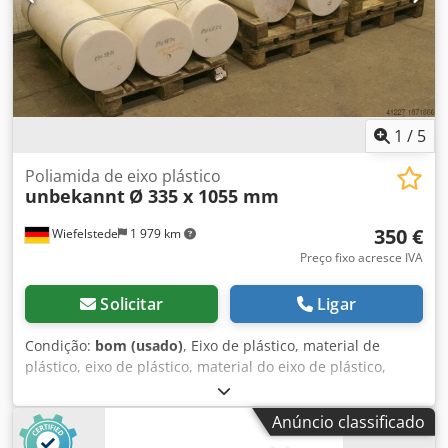
1
/
5
Poliamida de eixo plástico
unbekannt
Ø 335 x 1055 mm
350 €
Wiefelstede
1 979 km
Preço fixo acresce IVA
Solicitar
Ligar
Condição:
bom (usado)
, Eixo de plástico, material de
plástico, eixo de plástico, material do eixo de plástico,
poliamida -Material sólido -Diâmetro: 335 mm -
Comprimento: 1055 mm -Peso: aprox. 110 kg/cada -
Anúncio classificado
Número: 9 peças disponíveis Dwjdpfxeb Hd U Ie Apcsa -