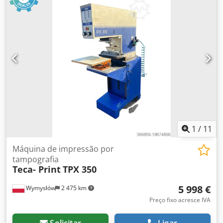
Preço: por peça -Peso completo: 1120 kg
1
/
11
Máquina de impressão por
tampografia
Teca- Print
TPX 350
5 998 €
Wymysłów
2 475 km
Preço fixo acresce IVA