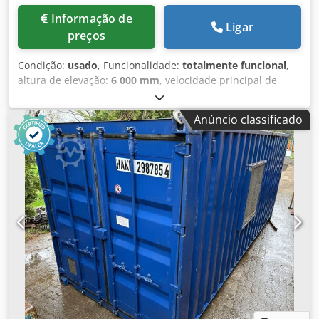
Informação de
Ligar
preços
Condição:
usado
, Funcionalidade:
totalmente funcional
,
altura de elevação:
6 000 mm
, velocidade principal de
elevação:
5 000 mm/min
, em ótimo estado, incl.
acumulador coletivo de carga com reserva elevada, incl.
Anúncio classificado
bloco de gancho, eletricidade 400/230/24V, incl.
eletricidade central para deslocação da grua, etc.!
Vantagem: sem controlo CAN bus! Dwodpfeq R N Tqjx
Apcoa também disponível como Conjunto de grua