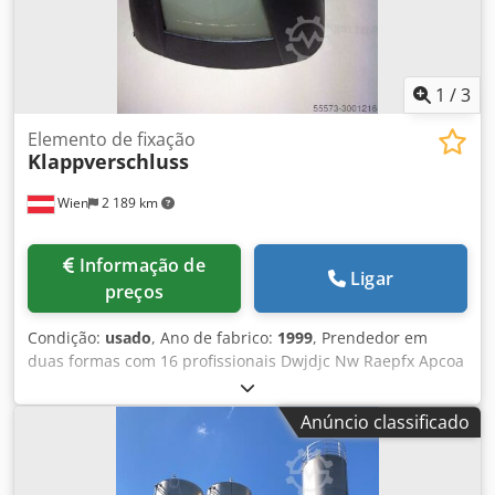
1
/
3
Elemento de fixação
Klappverschluss
Wien
2 189 km
Informação de
Ligar
preços
Condição:
usado
, Ano de fabrico:
1999
, Prendedor em
duas formas com 16 profissionais Dwjdjc Nw Raepfx Apcoa
Anúncio classificado