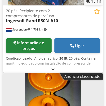
1
/
13
20 pés. Recipiente com 2
compressores de parafuso
Ingersoll-Rand
R30N-A10
Soerendonk
1 703 km
Informação de
Ligar
preços
Condição:
usado
, Ano de fabrico:
2015
, 20 pés. Contêiner
marítimo equipado com instalação de compressor de
parafuso com 2 compressores de parafuso Ingersoll Rand
R30I-A10 de 30 kW cada. Dwodowbf U Njpfx Apcoa
Anúncio classificado