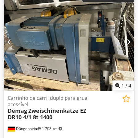
1
/
4
Carrinho de carril duplo para grua
acessível
Demag
Zweischinenkatze EZ
DR10 4/1 8t 1400
Düngenheim
1 708 km