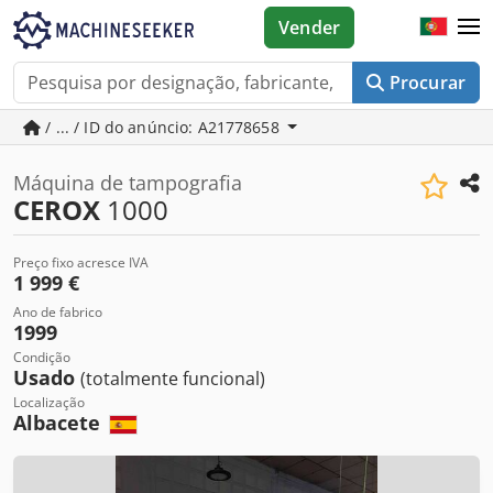
Vender
Procurar
/ ... / ID do anúncio: A21778658
Máquina de tampografia
CEROX
1000
Preço fixo acresce IVA
1 999 €
Ano de fabrico
1999
Condição
Usado
(totalmente funcional)
Localização
Albacete