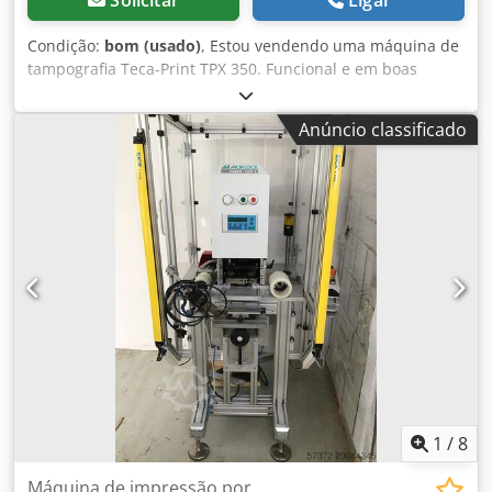
Solicitar
Ligar
Condição:
bom (usado)
, Estou vendendo uma máquina de
tampografia Teca-Print TPX 350. Funcional e em boas
condições. Dodpsv H Sgwsfx Apcewa
Anúncio classificado
1
/
8
Máquina de impressão por