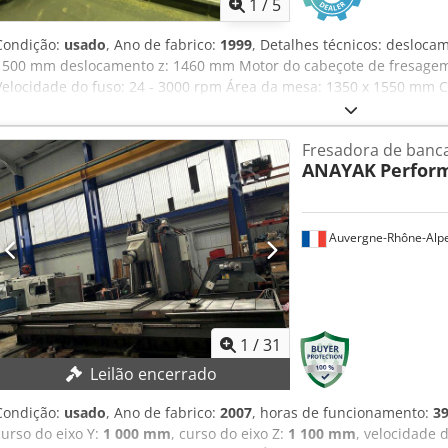
1
/
5
Condição:
usado
, Ano de fabrico:
1999
, Detalhes técnicos: desloc
1500 mm deslocamento z: 1460 mm Motor do cabeçote de fresagem:
Velocidade do fuso: 24 - 3000 rpm Área da mesa: 1350 x 1550 mm C
Velocidade de avanço: 10 - 3000 mm/min Velocidade de avanço rápi
48 kW Peso da máquina aprox.: 24 t com comando CNC HEIDENHAIN 
Fresadora de banc
Cabeçote de fresagem giratório automático horizontal - vertical Cjd
ANAYAK
Perfor
Auvergne-Rhône-Alp
1
/
31
Leilão encerrado
Condição:
usado
, Ano de fabrico:
2007
, horas de funcionamento:
39
curso do eixo Y:
1 000 mm
, curso do eixo Z:
1 100 mm
, velocidade 