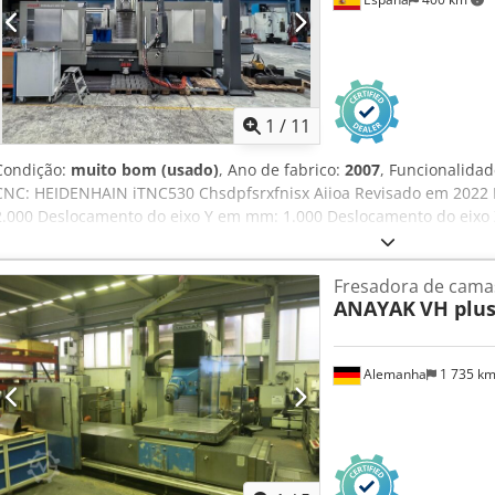
1
/
11
Condição:
muito bom (usado)
, Ano de fabrico:
2007
, Funcionalida
CNC: HEIDENHAIN iTNC530 Chsdpfsrxfnisx Aiioa Revisado em 2022 
2.000 Deslocamento do eixo Y em mm: 1.000 Deslocamento do eixo 
em graus: 0,001º (cont.) Mesa de trabalho Dimensões do palete em
mesa em kg: 8.000 Fuso Velocidade máxima do fuso rpm: 60 - 5.000 F
Fresadora de camas
Sistema de ferramentas Porta-ferramentas: ISO-50 DIN 69871A Nú
ANAYAK
VH plus
Alemanha
1 735 k