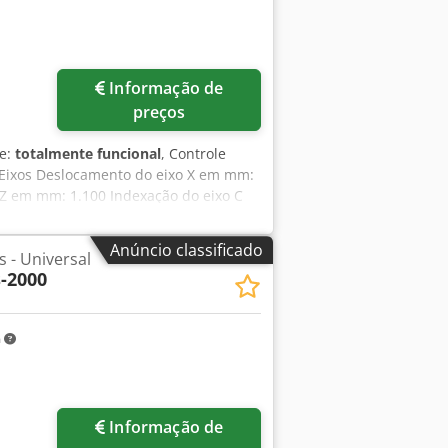
Informação de
preços
de:
totalmente funcional
, Controle
Eixos Deslocamento do eixo X em mm:
Z em mm: 1.100 Indexação do eixo C
 mm: 1.250 x 1.400 Peso máximo da
uso automático (eixos A/B): 2,5º/2,5º
Anúncio classificado
 - Universal
mero de ferramentas no magazine: 60
-2000
m
Informação de