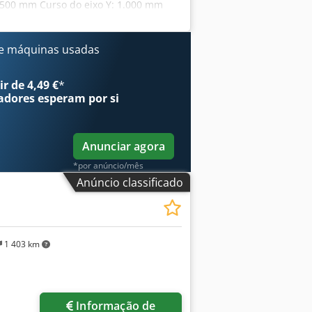
.500 mm Curso do eixo Y: 1.000 mm
ga máxima da mesa: 6.000 kg Porta-
 kW Velocidade do eixo: 60–4.000 rpm
 I Ajija Avanço de trabalho: 20 m/min
e máquinas usadas
S DA MÁQUINA Controlo CNC: Fanuc 18i-
 da máquina: 16 t Horas de
r de 4,49 €
*
 de 2 eixos para os eixos A e B Caixa
adores
esperam por si
 refrigeração através do eixo com 23
oi testada antes do leilão. No caso de
 equipamentos necessários.
Anunciar agora
*por anúncio/mês
Anúncio classificado
1 403 km
Informação de