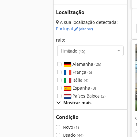
Localização
A sua localização detectada:
sadora Universal
Correa
Mills Cnc
Lagun
Portugal
(alterar)
raio:
Ilimitado
(45)
Alemanha
(26)
França
(6)
Itália
(4)
Espanha
(3)
Países Baixos
(2)
Mostrar mais
Condição
Novo
(1)
Usado
(44)