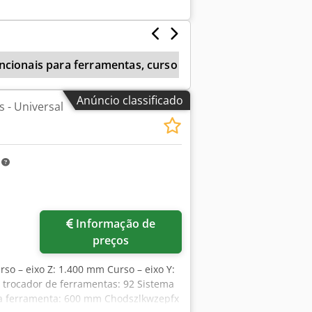
otência do spindle: 22 kW Avanços
g Dimensões da máquina: 6.605 x 3.315
gem - Extrator de cavacos Cedjyxr
ncionais para ferramentas, curso X de 0-399 mm
Ana
Anúncio classificado
 - Universal
m
Informação de
preços
rso – eixo Z: 1.400 mm Curso – eixo Y:
trocador de ferramentas: 92 Sistema
da ferramenta: 600 mm Chodszlkwzepfx