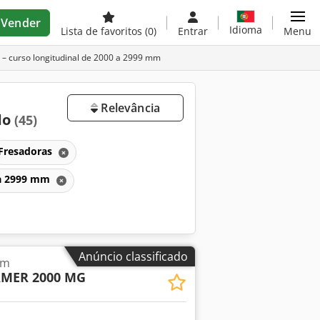
Vender
Idioma
Lista de favoritos
(0)
Entrar
Menu
– curso longitudinal de 2000 a 2999 mm
Relevância
do
(45)
Fresadoras
0 a 2999 mm
Anúncio classificado
em
MER 2000 MG