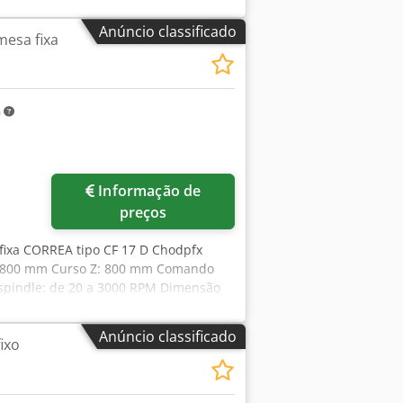
rramenta: 20 kg Diâmetro da mesa
mm Potência total de ligação: 100 A
Anúncio classificado
esa fixa
abeça de inclinação de 2 eixos (A+B),
 de refrigeração interna e
A máquina foi regularmente mantida
s extensas reparações e peças
m
cabeça de fresagem com novo eixo
 Desta forma, a máquina encontra-se
do, entre outras coisas, ser
 proposta. Partilharemos o vídeo da
Informação de
- - - - - - - - - - - - - - - - - - - - - - -
preços
fixa CORREA tipo CF 17 D Chodpfx
Y: 800 mm Curso Z: 800 mm Comando
spindle: de 20 a 3000 RPM Dimensão
cia do motor do spindle: 17 kW
Anúncio classificado
ixo