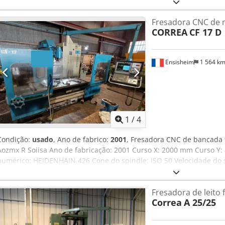
Aiiea Diâmetro máximo da ferramenta: 250 mm Peso máximo da fe
rotativa: 1.700 mm Diâmetro do grande círculo de oscilação: 1.800 
Fresadora CNC de m
Centro de usinagem de 5 eixos simultâneos | REIDEN – BFR-22 com c
CORREA
CF 17 D
mesa rotativa CNC, trocador de ferramentas de 92 posições, sistema
transportador de aparas. Escopo da entrega: - Sonda de medição 
pelo serviço técnico da REIDEN. Nos últimos anos, foram realizada
Ensisheim
1 564 k
desgastadas foram substituídas, incluindo a revisão completa da 
intermédio e rolamentos, bem como vários componentes elétricos.
num estado tecnicamente bem conservado e pronta para uso, poden
inspecionada com energia. Para mais detalhes técnicos, consulte a
áquina, gravado nas instalações da fábrica, mediante solicitação. - - - - - - 
 - - - - - - - - - - #Tags: BFR 22 | BFR22
1
/
4
Condição:
usado
, Ano de fabrico:
2001
, Fresadora CNC de bancada 
Aozmx R Soiisa Ano de fabricação: 2001 Curso X: 2000 mm Curso 
numérico: HEIDENHAIN 426 Cone do spindle: ISO 50 Velocidade do 
da mesa: 2000 x 700 mm Carga máxima sobre a mesa: 3500 kg Potên
Dimensões (C x L x A): 5300 x 2900 x 2800 mm Peso: 9 T
Fresadora de leito f
Correa
A 25/25