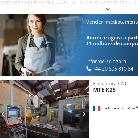
controlador:
Fanuc 18i-MB
, DETALHES TÉCNICOS Curso do eixo X: 2
Curso do eixo Z: 1.100 mm Dimensões da mesa: 2.700 × 850 mm Car
ferramenta do eixo: ISO 50 – DIN 69871 AD Potência do eixo: 22/26
Número de velocidades da caixa de engrenagens: 2 Chodpfx Aiezmw
Vender imediatament
Avanço rápido: 10 m/min Eixos: Eixos A e B Divisão: 2,5° DETALHE
MB Pressão do líquido de refrigeração através do eixo: 23 bar Peso
Anuncie agora a parti
funcionamento: 39.215 h EQUIPAMENTO Cabeçote rotativo automático
11 milhões de compr
de engrenagens do eixo em duas etapas Fornecimento de líquido de
bar Nota: A funcionalidade do sistema de refrigeração do eixo não f
carregamento em contentor, será cobrada uma taxa de 500 € pelos
Informe-se agora
+44 20 806 810 84
Fresadora CNC
MTE
K25
Contamine-sur-Arve