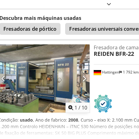
Hidráulica Cone: ISO 50 (DIN 69871) Faixa de rotações: 4.000 rpm P
rápidos (X,Y,Z): 12.000 mm/min Peso máximo sobre a mesa: 4.000 k
x 2.730 mm Peso da máquina: 10 t Máquina equipada com: - Carena
Descubra mais máquinas usadas
Azspfx Aiisha - Volante eletrônico
Fresadoras de pórtico
Fresadoras universais conve
Fresadora de camas
REIDEN
BFR-22
Hattingen
1 792 k
1
/
10
Condição:
usado
, Ano de fabrico:
2008
, Curso – eixo X: 2.100 mm Cu
1.200 mm Controlo HEIDENHAIN – iTNC 530 Número de posições no 
de fixação de ferramentas: SK 50 BIG PLUS Comprimento máximo 