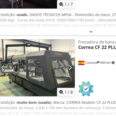
1
/
7
Condição:
usado
, DADOS TÉCNICOS MESA - Dimensões da mesa: 27
6000 [kg] - Curso dos eixos X/Y/Z: 2500/1000/1100 [mm] - Velocidade
[mm/min] CABEÇOTE DE FRESAGEM Cabeçote manual EIXO DE FRESA
* Rotação do eixo: 3000 [rpm] * Potência do motor do eixo: 25 [
trocador de ferramentas: Trocador de ferramentas de braço - Nú
Fresadora de banc
PESO E DIMENSÕES - Espaço necessário: 6820/3800 [mm] - Altura d
Correa
CF 22 PL
máquina: 12500 [kg] ALIMENTAÇÃO ELÉTRICA - Tensão de alimentação:
HORAS DE FUNCIONAMENTO DA MÁQUINA - Horas ligado: 23201 [h] -
do eixo: 7638 [h] Cedpfsznd D Tjx Aiieha ACESSÓRIOS - Comando: H
Cestona
660 km
RS232/RJ45/USB - Programação Teach-In - Reservatório de líquido d
pressão: 20 [bar] - Abastecimento interno de líquido de refrigeraçã
1
/
8
Condição:
muito bom (usado)
, Marca: CORREA Modelo: CF-22 PLU
Dimensões da mesa: 2.000 x 700 mm Número de ranhuras: 5 Dimen
eixos (X,Y,Z): 2.000 x 800 x 800 mm Modelo do cabeçote: Universal 