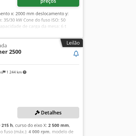
preços
amento x: 2000 mm deslocamento y:
 35/30 kW Cone do fuso ISO: 50
apacidade de carga da mesa: 6 t
do: 10 m/min Potência total requerida:
TNC 426 Eixo B mesa giratória 360°
Leilão
ada
pfxev Rdzbe Aiijha Diversos acessórios
mer 2500
es
1 244 km
Detalhes
 215 h
, curso do eixo X:
2 500 mm
,
do fuso (máx.):
4 000 rpm
, modelo de