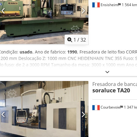
Ensisheim
1 564 k
1
/
32
Condição:
usado
, Ano de fabrico:
1990
, Fresadora de leito fixo CO
1200 mm Deslocação Z: 1000 mm CNC HEIDENHAIN TNC 355 Fuso: SA
do fuso: de 2 a 3000 RPM Tamanho da mesa: 3000 x 1000 mm Ano de
sobre a mesa: 7 T Cabeça giratória manual Tensão: 380 V Chodpezmx 
5000 x 3000 x 3000 mm Peso: 16,5 T
Fresadora de banc
soraluce
TA20
Courbevoie
1 347 