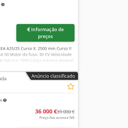
m
Informação de
preços
RREA A25/25 Curso X: 2500 mm Curso Y:
 50 Motor do fuso: 30 CV Velocidade
 fabrico: 1990 Carga máxima elegível
R Eofx Aiija Dimensões (C x L x A):
Anúncio classificado
ada
km
36 000 €
39 000 €
Preço fixo acresce IVA