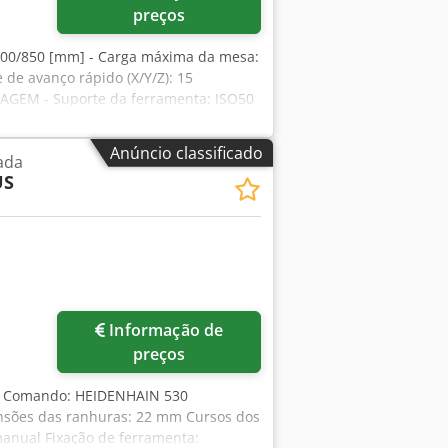
preços
00/850 [mm] - Carga máxima da mesa:
 de avanço rápido (X/Y/Z): 15
GEM - Suporte da ferramenta: ISO50
kW] TROCADOR DE FERRAMENTAS - Tipo de
mero de ferramentas no armazém: 24
Anúncio classificado
ada
a máquina: 2870 [mm] - Peso da
US
 400 [V] - Potência total: 38 [kW]
 Horas de operação: 7902 [h] - Horas
eidenhain iTNC530 Interface:
e refrigeração * com bomba de alta
o (AIR) - Transportador de cavacos
Informação de
preços
S Comando: HEIDENHAIN 530
sões das ranhuras: 22 mm Cursos dos
manual Fixação de ferramenta: