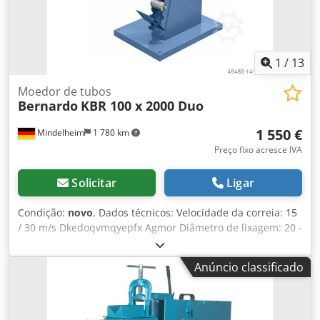
1
/
13
Moedor de tubos
Bernardo
KBR 100 x 2000 Duo
1 550 €
Mindelheim
1 780 km
Preço fixo acresce IVA
Solicitar
Ligar
Condição:
novo
, Dados técnicos: Velocidade da correia: 15
/ 30 m/s Dkedoqvmqyepfx Agmor Diâmetro de lixagem: 20 -
76 mm Ajuste do carro: 30° - 90° Mesa de retificação de
superfícies: 400 x 100 mm Disco de contacto ø x L: 195 x
Anúncio classificado
100 mm Ligação de aspiração ø: 2 x 75 mm Velocidade:
1420 / 2660 1/min Potência do motor: 2,5 / 3,3 kW
Dimensões (LxPxA), aprox.: 750 x 1400 x 1200 mm Peso,
aprox.: 148 kg Características: - Tensão constante da