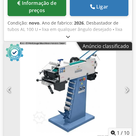
Informação de
Ligar
preços
Condição:
novo
, Ano de fabrico:
2026
, Desbastador de
tubos AL 100 U ⦁ lixa em qualquer ângulo desejado ⦁ lixa
qualquer diâmetro desejado Dkedpfxox Irvme Agmsr ⦁ lixa
todos os materiais comuns ⦁ adequado para tubos e perfis
Anúncio classificado
- Operação por meio de alavanca excêntrica - Lixa de fita
100 x 2000 mm - Motor 3,0 kW 400 Volts 50 Hz - Rotação
2905 rpm - Velocidade da cinta 30 m/seg - para tubos de
20 mm a 76 mm - Peso 200 kg
1
/
10