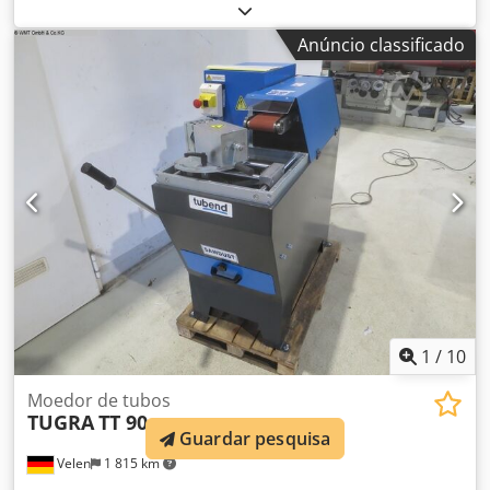
da correia m/s Diâmetro do tubo 16,5 - 76 mm Ângulo
ajustável de - a 0 - 65 graus Tensão de alimentação 400 V
Anúncio classificado
Potência total necessária 2,2 kW Peso da máquina aprox.
0,17 toneladas Espaço necessário aprox. 1,3 x 0,7 x 1,1 m
Máquina de retificação de tubos com 10 rolos de
retificação: 16,5 - 18,5 - 22,5 - 29,5 - 35 - 39,5 - 45,5 - 9,5 -
57,5 - 73,5 mm Gama de fixação de tubos 90 mm
Documentação (Inglês)
1
/
10
Moedor de tubos
TUGRA
TT 90
Guardar pesquisa
Velen
1 815 km