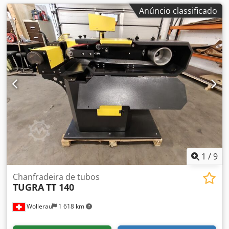
Anúncio classificado
1
/
9
Chanfradeira de tubos
TUGRA
TT 140
Wollerau
1 618 km