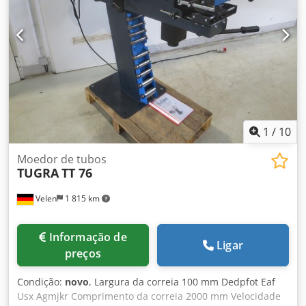
1
/
10
Moedor de tubos
TUGRA
TT 76
Velen
1 815 km
Informação de
Ligar
preços
Condição:
novo
, Largura da correia 100 mm Dedpfot Eaf
Usx Agmjkr Comprimento da correia 2000 mm Velocidade