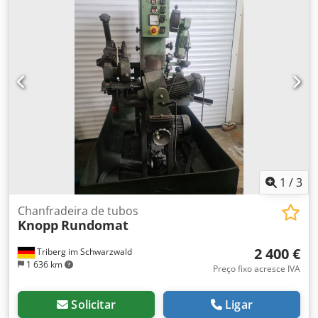
1", 1 1/4", 2", 2 1/2" Dkjdjyv Nvyspfx Agmer - Suporte para
rolos de lixamento
1
/
3
Chanfradeira de tubos
Knopp
Rundomat
2 400 €
Triberg im Schwarzwald
1 636 km
Preço fixo acresce IVA
Solicitar
Ligar