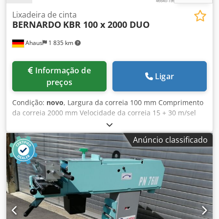
Lixadeira de cinta
BERNARDO
KBR 100 x 2000 DUO
Ahaus
1 835 km
Informação de
Ligar
preços
Condição:
novo
, Largura da correia 100 mm Comprimento
da correia 2000 mm Velocidade da correia 15 + 30 m/sel
Diâmetro do tubo 20 - 76 mm Ângulo ajustável de - a 30 -
90 graus Diâmetro do bocal de aspiração 2 x 75,0 mm
Anúncio classificado
Velocidades do motor: 1420 / 2660 rpm Dkodsxab Dzepfx
Agmsr Dispositivo de retificação de superfícies 400 x 100
mm Potência total necessária 2,5 / 3,3 kW Peso da máquina
aprox. 148 kg. Dimensões L-W-H 750 x 1400 x 1200 mm A
KBR 100 x 2000 DUO é uma máquina de lixar
multifuncional para lixar extremidades de tubos e perfis
na parte da frente, para lixar arestas, superfícies arestas,
superfícies e para retificação cilíndrica na parte de trás,