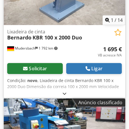
Tabuleiro de recolha para esvaziar facilmente o pó de
lixagem - Botão de paragem de emergência na frente -
Ecrã frontal em plexiglas - Sacos de transporte laterais
para facilitar o transporte
1
/
14
Lixadeira de cinta
Bernardo
KBR 100 x 2000 Duo
1 695 €
Mudersbach
1 792 km
VB acresce IVA
Solicitar
Ligar
Condição:
novo
, Lixadeira de cinta Bernardo KBR 100 x
2000 Duo Dimensão da correia 100 x 2000 mm Velocidade
da correia 15 / 30 m/seg. Diâmetro mín./máx. do tubo 20 -
76 mm Ajuste do carro 30° - 90 Mesa de rectificação
Anúncio classificado
superficial 400 x 100 mm Roda de contacto Ø x L 195 x 100
mm Ligação de aspiração Ø 2 x 100 mm Velocidade 1410 /
2850 rpm Potência de saída do motor S1 100% 2,2 / 2,8 kW
(400 V) Potência de entrada do motor S6 40% 3,0 / 4,0 kW
(400 V) Dkedpjd Id Ubofx Agmor Dimensões da máquina (L