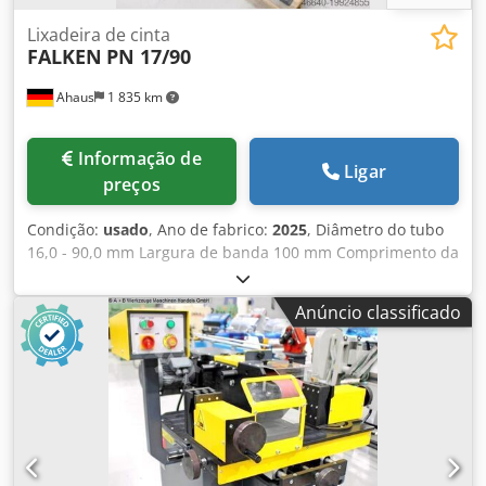
Lixadeira de cinta
FALKEN
PN 17/90
Ahaus
1 835 km
Informação de
Ligar
preços
Condição:
usado
, Ano de fabrico:
2025
, Diâmetro do tubo
16,0 - 90,0 mm Largura de banda 100 mm Comprimento da
banda 1250 mm Dimensões da cinta de lixa 100 x 1250 mm
Dksdpfx Aoxab N Dsgmsr Necessidade total de energia 2,2
Anúncio classificado
kW Peso da máquina aprox. 180 kg. Dimensões LWH 1200 x
600 x 1150 mm Máquina de exposição - como NOVA ainda
não foi usado (!!) Novo preço aprox. 4.500 euros Preço
especial sob consulta A PN 17/90 é uma retificadora para
As extremidades do tubo e do perfil esfregam na frente.
Instalações: - retificadora com motor elétrico para
extremidades de tubos e perfis - 10 rolos de lixa incluídos
* incluindo espaço de armazenamento – parte traseira da