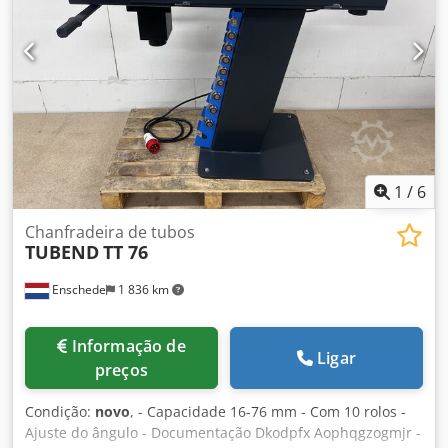
Potência total: 14 kW. Velocidade das bandas de
polimento: 10-30 m/s.
1
/
6
Chanfradeira de tubos
TUBEND
TT 76
Enschede
1 836 km
Informação de
Ligar
preços
Condição:
novo
, - Capacidade 16-76 mm - Com 10 rolos -
Ajuste do ângulo - Documentação Dkodpfx Aophqgzogmjr -