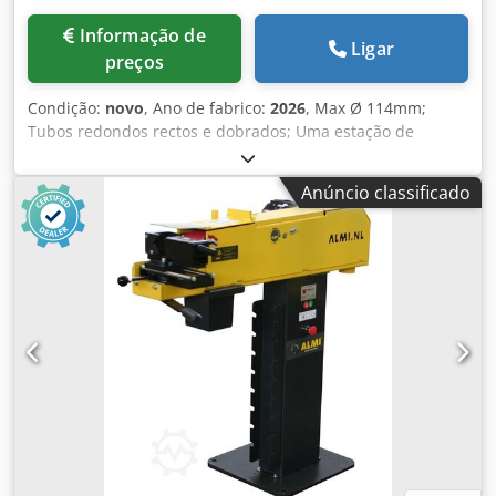
Informação de
Ligar
preços
Condição:
novo
, Ano de fabrico:
2026
, Max Ø 114mm;
Tubos redondos rectos e dobrados; Uma estação de
retificação; Retificação de tubos redondos rectos e
dobrados até Ø114mm com a máxima flexibilidade. A
Anúncio classificado
máquina de retificação de tubos ML100 é a escolha
perfeita para retificação e polimento de superfícies de
tubos redondos, ovais e elípticos. O sistema de correia
planetária da ML permite a retificação por correia sem
rodar o tubo para obter os melhores resultados. O sistema
de alimentação alimenta com segurança os tubos rectos
na estação de retificação para um acabamento de
superfície consistente e produtivo. Dsdst Eaw Depfx
Agmskr ML100 Capacidade de trabalho (Ø mm) 3 - 114 N.º
de estações 1 Cinta de lixa, dimensões (mm) (2x) 50x940
Velocidade da cinta de lixa (m/s) 3-22 Cintas de lixa Motor
(kW) 3 Roda, motor (kW) 1,5 Potência total (kW) 4,5
Consumo de energia (A) 11 Ligação de extração de poeiras