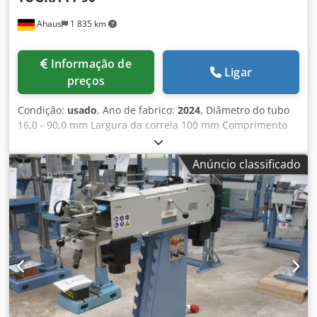
Ahaus
1 835 km
Informação de
Ligar
preços
Condição:
usado
, Ano de fabrico:
2024
, Diâmetro do tubo
16,0 - 90,0 mm Largura da correia 100 mm Comprimento
da cinta 1250 mm Dimensões da cinta de lixa 100 x 1250
mm Potência total necessária 2,2 kW Peso da máquina
Anúncio classificado
aprox. 180 kg. Dimensões L-W-H 1200 x 600 x 1150 mm A
TUGRA TT 90 é uma máquina de lixar para lixar
extremidades de tubos e perfis na parte da frente.
Dksdoxab Dnjpfx Agmer Caraterísticas : - lixadeira electro-
motorizada para extremidades de tubos e perfis - 10 rolos
de lixar incluídos no volume de fornecimento * Superfície
de arrumação incluída - traseira da máquina -
Fixação/abertura manual simples do material - Ajuste
lateral do sistema de fixação do material - Possibilidade de
lixar até 50° graus - Estrutura de base da máquina -