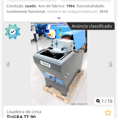
Condição:
usado
, Ano de fabrico:
1984
, Funcionalidade:
totalmente funcional
, número da máquina/veículo:
3818
,
peso total:
500 kg
, À venda Knopp Rundomat. 100%
operacional. O preço é fixo e não negociável. Dsdpfxox U
Anúncio classificado
Eime Agmjkr
1
/
10
Lixadeira de cinta
TUGRA
TT 90