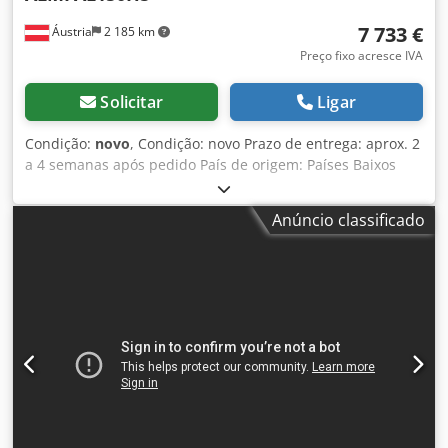
tubos estão equipadas com uma mesa para rebarbação.
7 733 €
Áustria
2 185 km
Inclui: 5 peças de lixas, 1 peça de rolo de lixa Ø 42,4 mm.
Preço fixo acresce IVA
Solicitar
Ligar
Condição:
novo
, Condição: novo Prazo de entrega: aprox. 2
a 4 semanas após pedido País de origem: Países Baixos
Preço: 7.733 € Parcela de leasing: 149,25 € Mais vendido nº
1 Dimensões da cinta de lixamento: 150 x 2.000 mm
Anúncio classificado
Diâmetro dos tubos: 20 – 114,3 mm Ajuste por alavanca
manual: 1 Ajuste por volante manual: 1 Potência do motor:
4 kW Peso: 270 kg A nova AL150HS é uma máquina 2 em 1:
lixadeira de cinta e lixadora de tubos. Alta velocidade da
cinta com acionamento aprimorado de até 45 m/s.
Vantagens da alta velocidade: menos poeira fina, menor
descoloração, durabilidade 2 a 3x maior da cinta de
lixamento. O modelo AL150HS pode ser operado
opcionalmente com dois volantes manuais ou uma
alavanca. Ambas as opções estão disponíveis na máquina.
Com o modelo AL150HS é possível lixar materiais de Ø20