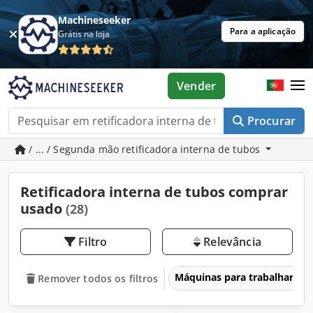
Machineseeker
Para a aplicação
Grátis na loja
Vender
Procurar
/ ... / Segunda mão retificadora interna de tubos
Retificadora interna de tubos comprar
usado
(28)
Filtro
Relevância
Máquinas para trabalhar me
Remover todos os filtros