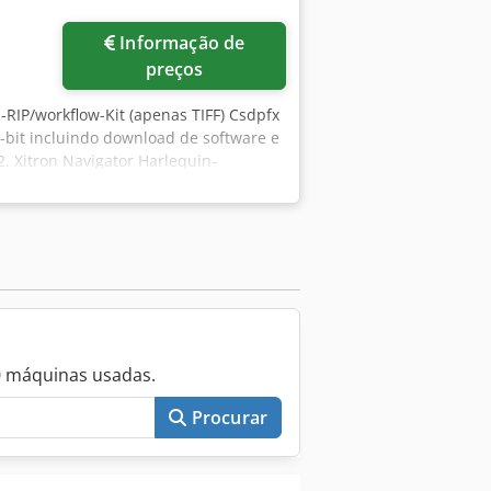
Solicitar mais imagens
Informação de
preços
n-RIP/workflow-Kit (apenas TIFF) Csdpfx
-bit incluindo download de software e
2. Xitron Navigator Harlequin-
1-bit incluindo download de software e
m 1-bit-tiff shooter 3. RasterBlaster
0 máquinas usadas.
Procurar