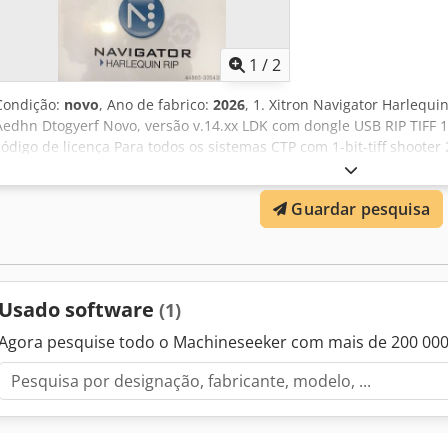
1
/
2
Condição:
novo
, Ano de fabrico:
2026
, 1. Xitron Navigator Harlequi
Aedhn Dtogyerf Novo, versão v.14.xx LDK com dongle USB RIP TIFF 1
código de licença Para todos os sistemas CTP com 1-bit-tiff shooter 
RIP/workflow-Kit Novo, versão v.14.xx LDK com dongle USB RIP TIFF 
código de licença Interface USB BlueBox Para muitos sistemas CTP se
Guardar pesquisa
1-bit-tiff Shooter Todas as ofertas são sem compromisso.
Usado software
(1)
Agora pesquise todo o Machineseeker com mais de 200 00