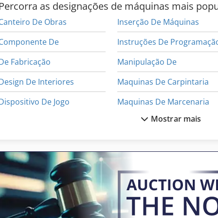
Percorra as designações de máquinas mais popu
Canteiro De Obras
Inserção De Máquinas
Componente De
Instruções De Programaçã
De Fabricação
Manipulação De
Design De Interiores
Maquinas De Carpintaria
Dispositivo De Jogo
Maquinas De Marcenaria
Mostrar mais
Dispositivo De Parte
Maquinas De Usinagem
Equipamentos De Construção
Máquina De Carpintaria
Equipamentos De Oficina
Máquina De Fabricação De
Ferramentas De Corte
Máquina De Marcenaria