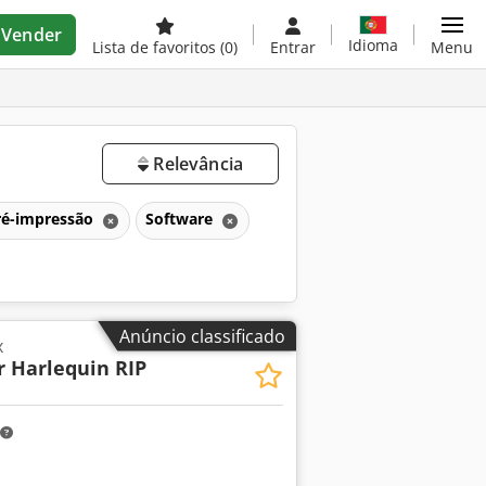
Vender
Idioma
Lista de favoritos
(0)
Entrar
Menu
Relevância
ré-impressão
Software
Anúncio classificado
x
r Harlequin RIP