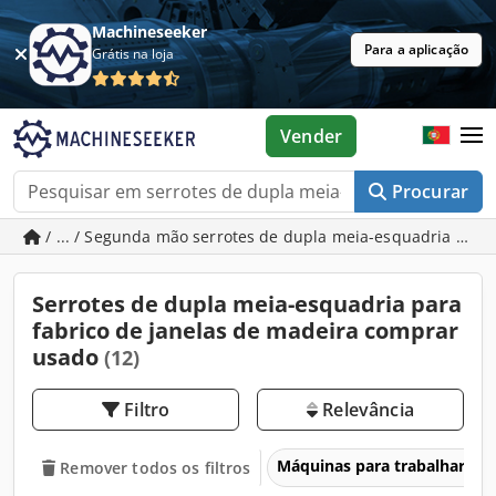
Machineseeker
Para a aplicação
Grátis na loja
Vender
Procurar
/ ... / Segunda mão serrotes de dupla meia-esquadria para
Serrotes de dupla meia-esquadria para
fabrico de janelas de madeira comprar
usado
(12)
Filtro
Relevância
Máquinas para trabalhar ma
Remover todos os filtros