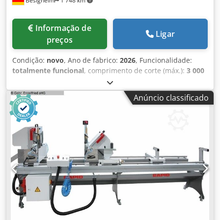
Besigheim
1 748 km
Informação de
Ligar
preços
Condição:
novo
, Ano de fabrico:
2026
, Funcionalidade:
totalmente funcional
, comprimento de corte (máx.):
3 000
mm
, diâmetro da lâmina de serra:
350 mm
, pressão do ar:
6 barra
, comprimento da secção (min.):
50 mm
, HECHT
Anúncio classificado
Serra de Esquadria Dupla Exenso DS350E - 3000 mm para
perfis de madeira, vidro, molduras, perfis de alumínio, etc.
Número de artigo 942.5103 1 unidade HECHT Exenso
DS350E - Comprimento de trabalho 3000 mm - Ângulo de
inclinação de 22,5° (interno) a 135° (externo) - Cabeça
direita ajustável - Diâmetro do disco de serra 350 mm -
Inclui 1 unidade de apoio central. - Fixação pneumática
dos agregados. - Controlo de posicionamento Exenso DS3
com ecrã tátil de 15" no invólucro do monitor protegido
contra pó. - Controlo de 3 eixos, 1 eixo longitudinal e 2
eixos de inclinação. - Introdução manual dos dados de
corte - Processamento de dados de uma lista de corte