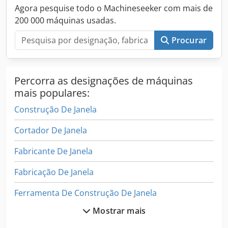
qualquer momento. Entrega possível em toda a Alemanha
Agora pesquise todo o Machineseeker com mais de
por transportadora. Em caso de dúvidas, basta ligar ou
200 000 máquinas usadas.
escrever. Maschinenhandel Nord Gerstenstraße 2 17034
Neubrandenburg Todos os preços são líquidos acrescidos
Procurar
de IVA – sujeito a erros.
Percorra as designações de máquinas
mais populares:
Construção De Janela
Cortador De Janela
Fabricante De Janela
Fabricação De Janela
Ferramenta De Construção De Janela
Mostrar mais
Ferramenta De Janela