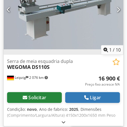
móvel no meio Dimensão L/W/H 5200/1200/1500 mm Peso
800 kg
1
/
10
Serra de meia esquadria dupla
WEGOMA
DS110S
16 900 €
Leipzig
2 076 km
Preço fixo acresce IVA
Solicitar
Ligar
Condição:
novo
, Ano de fabrico:
2025
, Dimensões
(Comprimento/Largura/Altura) 4150x1200x1650 mm Peso
450 kg Potência total requerida 1,5 kW Serra de dupla