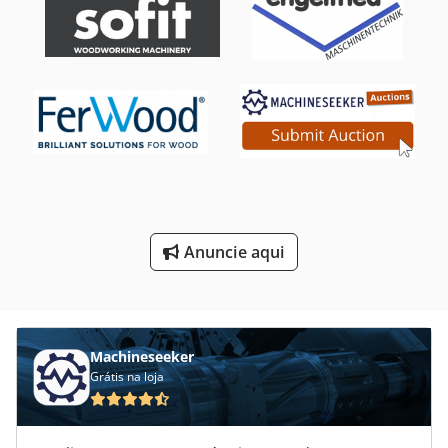
Serras Circulares De Corte De Madeira
Serras De Corte De Metal
Serras De Feixe De Pressão
Serras De Fita
Serras De Rowena
Sistema De Janelas
Anuncie aqui
Transporte De Carro De Janela
Ângulo De Janela
Machineseeker
Grátis na loja