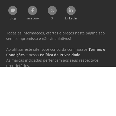
Blog
Facebook
X
LinkedIn
Todas as informações, ofertas e preços nesta página são
sem compromisso e não vinculativos!
Ao utilizar este site, você concorda com nossos
Termos e
Condições
e nossa
Política de Privacidade
.
As marcas indicadas pertencem aos seus respectivos
proprietários.
Machineseeker Group GmbH não assume qualquer
responsabilidade pelo conteúdo de sites externos
vinculados.
© 1999 - 2026 Machineseeker Group GmbH
Este site está protegido pelo reCAPTCHA e estão em vigor a
Política de
Privacidade
e os
Termos de Serviço
da Google.