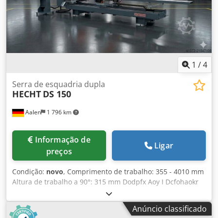
1
/
4
Serra de esquadria dupla
HECHT
DS 150
Aalen
1 796 km
Informação de
Ligar
preços
Condição:
novo
, Comprimento de trabalho: 355 - 4010 mm
Altura de trabalho a 90°: 315 mm Dodpfx Aoy I Dcfohaokr
Giratório 45°/90°/45° 0 Peso: 2050 kg Altura de corte a 45°:
230 mm Hecht Wegoma Serra de Duplo Inglete DS150
Anúncio classificado
Serra universal de duplo inglete para PVC, alumínio e