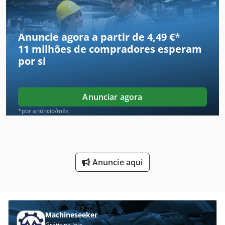
Reboque De Congelados
Reboque De Eixo Em Tandem Reboque Carga 7650 Kg
Anuncie agora a partir de 4,49 €
*
11 milhões de compradores
esperam
Reboque De Pesados
por si
Reboque De Refrigeração
Reboque De Ruhr
Anunciar agora
Reboque De Steve
*por anúncio/mês
Reboque De Veiculos
Reboque Para
Anuncie aqui
Reboque Plataforma
Reboques Comerciais
Reboques De Bebidas
Machineseeker
Grátis na loja