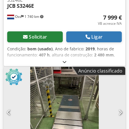
JCB
S3246E
7 999 €
Oss
1 740 km
VB acresce IVA
Solicitar
Ligar
Condição:
bom (usado)
, Ano de fabrico:
2019
, horas de
funcionamento:
407 h
, altura de construção:
2 480 mm
,
altura de elevação:
11 700 mm
, peso em vazio:
3 000 kg
,
quilometragem:
407 km
, tipo de combustível:
elétrico
,
Anúncio classificado
Plataforma elevatória elétrica Marca JCB Ano de fabrico
2019 Horas de trabalho 407 h Altura de elevação 11.700
mm Altura de passagem 2.480 mm Capacidade de carga
320 kg (2 x 160 kg) Bateria com carregador interno
Dkedpfjy D Uliox Afvsr