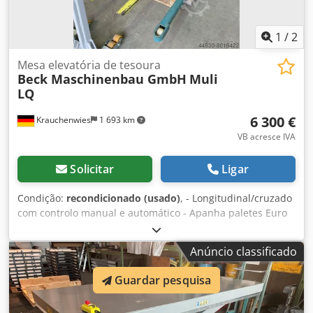
1
/
2
Mesa elevatória de tesoura
Beck Maschinenbau GmbH
Muli
LQ
6 300 €
Krauchenwies
1 693 km
VB acresce IVA
Solicitar
Ligar
Condição:
recondicionado (usado)
, - Longitudinal/cruzado
com controlo manual e automático - Apanha paletes Euro
longitudinais e transversais Dkjdpfx Afjiyyvhever -
Capacidade de carga 1300 kg - Dimensões básicas: 1430
Anúncio classificado
mm de largura 1670 mm de comprimento 1854 mm de
altura - Desenho: móvel - Curso: altura mínima 80mm,
Guardar pesquisa
altura máxima 1030mm, curso 950mm - Cor: cinzento claro
RAL 7035 completo - Fonte de alimentação: 440 V - 50 Hz