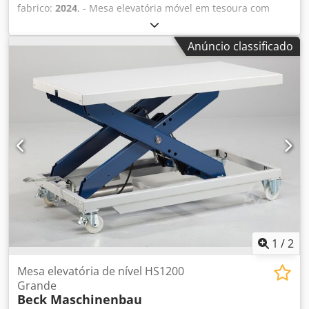
fabrico:
2024
, - Mesa elevatória móvel em tesoura com
uma única tesoura - com placa de chapa lisa e cabo de
empurrar - A operação para o curso ascendente /
Anúncio classificado
descendente é feita através de uma bomba hidráulica de
pé Dodpfx Ajfhbv Tjfvokr - Capacidade de carga 500 kg -
Altura de construção 400 mm - Curso útil 540 mm - Altura
máxima 940 mm - Tamanho da plataforma 1100 mm x 700
mm - Peso morto 148 kg - 2 rodízios giratórios com travão,
2 rodízios fixos sem travão - Roda Ø 150 mm -
Revestimento em pó lacado e estrutura da plataforma
cinza claro RAL 7035, tesoura em azul violáceo RAL 5000
1
/
2
Mesa elevatória de nível HS1200
Grande
Beck Maschinenbau