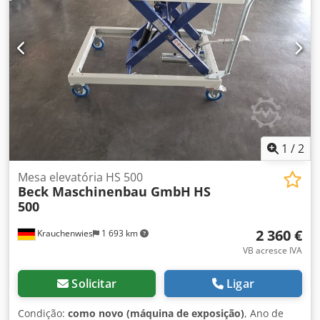
1
/
2
Mesa elevatória HS 500
Beck Maschinenbau GmbH
HS
500
2 360 €
Krauchenwies
1 693 km
VB acresce IVA
Solicitar
Ligar
Condição:
como novo (máquina de exposição)
, Ano de