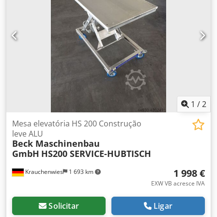
dependente da carga Ligação eléctrica 3 x 400 V/ 50 Hz +
ligação à terra de proteção, com ficha CEE 16 A e cabo de 3
metros Motor 2,2 kW, 1.400 rpm. Tensão da válvula 24 V CC
Classe de vedação IP 54 geral, válvula solenoide e
interrutor IP65 Posição da unidade de potência integrada
na mesa elevatória Caixa de controlo de controlo de
homem morto incl. 2 m de cabo Peso total aprox. 455 kg
Estrutura de chão para deslocação com porta-paletes ou
empilhador
1
/
2
Mesa elevatória HS 200 Construção
leve ALU
Beck Maschinenbau
GmbH
HS200 SERVICE-HUBTISCH
1 998 €
Krauchenwies
1 693 km
EXW VB acresce IVA
Solicitar
Ligar