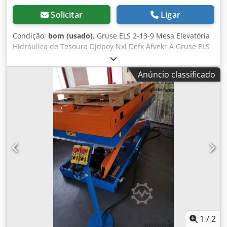
Solicitar
Ligar
Condição:
bom (usado)
, Gruse ELS 2-13-9 Mesa Elevatória
Hidráulica de Tesoura Djdpoy Nxl Defx Afvekr A Gruse ELS
2-13-9 é uma mesa elevatória de tesoura estacionária da
série ELS, projetada para uma capacidade de carga de até
Anúncio classificado
2000 kg. Destaca-se por sua construção robusta com
tesouras tubulares e foi desenvolvida para ser utilizada
como mesa de montagem ou de carregamento.
Características e Equipamentos Equipamento de
segurança: A mesa elevatória possui uma borda de contato
(borda de segurança) ao redor da placa da mesa,
dispositivos de segurança contra ruptura de mangueiras
diretamente no cilindro e válvulas de bloqueio elétrico.
Construção: Conta com uma estrutura superior e inferior
estável, além de mancais de tesoura isentos de
manutenção. Operação: O controle é realizado, de série,
por um botão pulsador homem-morto com função de
parada de emergência. Capacidade de carga: 2000 kg.
Dimensões da plataforma: 2000 x 1000 mm. Curso útil:
1
/
2