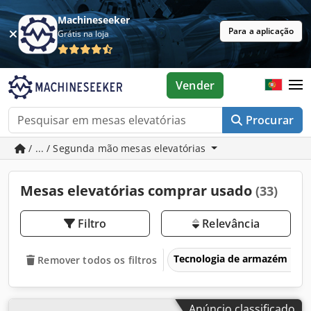
Machineseeker
Para a aplicação
Grátis na loja
Vender
Procurar
/ ... / Segunda mão mesas elevatórias
Mesas elevatórias comprar usado
(33)
Filtro
Relevância
Tecnologia de armazém
Remover todos os filtros
Anúncio classificado