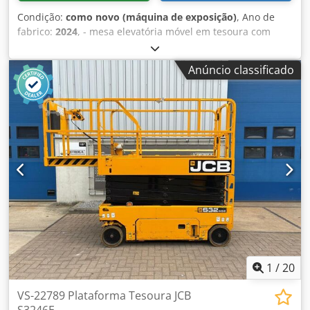
Condição:
como novo (máquina de exposição)
, Ano de
fabrico:
2024
, - mesa elevatória móvel em tesoura com
placa de chapa metálica - O curso para cima/para baixo é
acionado por uma bomba hidráulica de pé Dkjdofnp
Anúncio classificado
Rpspfx Afvor - Capacidade de carga 300 kg - Altura total
400 mm - Curso útil 610 mm - Altura máxima 1010 mm -
Tamanho da plataforma 1000 x 600 mm - Peso próprio 75
kg - Rodízio giratório 2 peças com freio, 2 peças sem freio -
Roda-Ø 125 mm - Revestimento em pó da estrutura de
base e da estrutura da plataforma cinza claro RAL 7035,
tesoura em azul violeta RAL 5000
1
/
20
VS-22789 Plataforma Tesoura JCB
S3246E