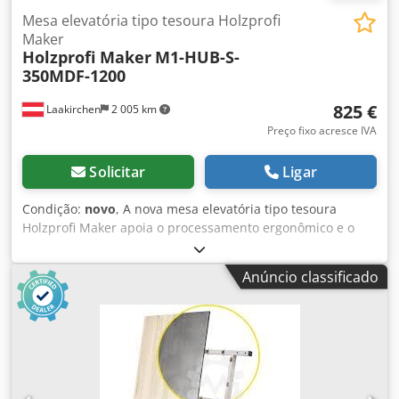
Mesa elevatória tipo tesoura Holzprofi
Maker
Holzprofi Maker
M1-HUB-S-
350MDF-1200
825 €
Laakirchen
2 005 km
Preço fixo acresce IVA
Solicitar
Ligar
Condição:
novo
, A nova mesa elevatória tipo tesoura
Holzprofi Maker apoia o processamento ergonômico e o
manuseio de peças. Sua funcionalidade diversificada
aumenta a produtividade a longo prazo e otimiza os fluxos
Anúncio classificado
de trabalho em sua oficina. Construção pesada e robusta.
Dodpfx Ajx H Uf Uofvekr Vantagens e características: - A
mesa de trabalho destaca-se pela alta estabilidade e fácil
mobilidade - Construção robusta e, mesmo assim, móvel
graças às rodas giratórias ágeis - As rodas robustas e o
tampo de trabalho extremamente resistente garantem
estabilidade, agilidade e uma altura de trabalho