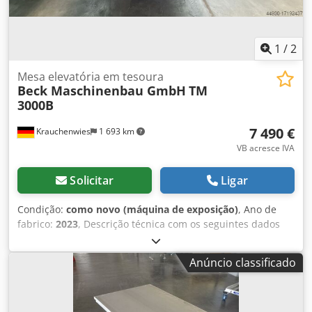
1
/
2
Mesa elevatória em tesoura
Beck Maschinenbau GmbH
TM
3000B
7 490 €
Krauchenwies
1 693 km
VB acresce IVA
Solicitar
Ligar
Condição:
como novo (máquina de exposição)
, Ano de
fabrico:
2023
, Descrição técnica com os seguintes dados
principais: Capacidade de carga 3000 kg de carga em linha
estática Curso efetivo 1100 mm Altura total 250 mm Altura
Anúncio classificado
total 1350 mm Comprimento da plataforma 1700 mm
Largura da plataforma 1200 mm Material chapa metálica
lisa Tempo de elevação aprox. 29 seg. para todo o curso
efetivo Dksdpfxoupztzj Afvjr Tempo de descida