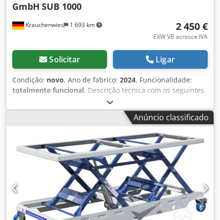
GmbH
SUB 1000
2 450 €
Krauchenwies
1 693 km
EXW VB acresce IVA
Solicitar
Ligar
Condição:
novo
, Ano de fabrico:
2024
, Funcionalidade:
totalmente funcional
, Descrição técnica com os seguintes
dados principais: Capacidade de carga 1000 kg de carga
estática na linha curso útil 775mm altura total 85 mm
Anúncio classificado
Altura total 860 mm Comprimento da plataforma 1450 mm
Largura da plataforma 1140 mm Material chapa metálica
lisa Dodpfx Afsiwi Insvskr Tempo de elevação de cerca de
20 seg. para um curso útil completo Baixar o tempo
dependente da carga Ligação eléctrica 3 x 400 V/ 50 Hz +
terra de protecção, com ficha CEE de 16 A e cabo de 4
metros Motor 1,1 kW Pintado azul-acinzentado RAL 7031
Colocação de unidade independente Caixa de controlo
controlo controlo de homem morto incl. 2 m de cabo Peso
total aprox. 270 kg Versão standard: As mesas elevatórias