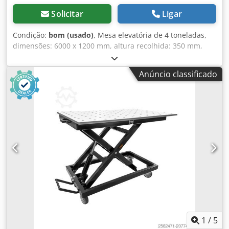
Solicitar
Ligar
Condição:
bom (usado)
, Mesa elevatória de 4 toneladas,
dimensões: 6000 x 1200 mm, altura recolhida: 350 mm,
altura estendida: 900 mm, grupo hidráulico separado,
comando separado. Dkodpfx Afew Dd Hcever
Anúncio classificado
1
/
5