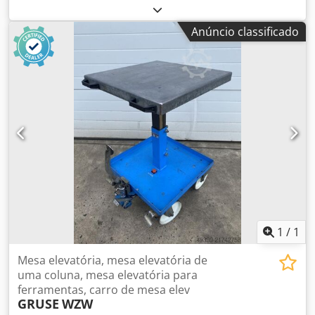
carga de 150 kg, 740x450 mm – usadas – Preço por
unidade, ex-armazenagem: apenas 195€ (líquido)!
Anúncio classificado
Fabricante: HanseLifter Tipo: Mesa elevatória tipo tesoura
com acionamento manual Ano de fabrico: desconhecido
Capacidade de carga: 150 kg Dimensões da plataforma (C x
L): 740x450 mm Elevação: manual por pedal de pé Tesoura
simples Altura máxima de elevação a partir do solo: aprox.
74 cm 2 rodas direcionais e 2 rodas fixas em poliuretano
Rodas direcionais com travão Altura da pega: 935 mm
Comprimento: aprox. 1 m Peso próprio: aprox. 48 kg Preço
novo: aprox. 485€ Dsdpfxowxwcts Afvokr Estado: bom
Disponível: imediato Localização: armazém Frankenberg
1
/
1
Mesa elevatória, mesa elevatória de
uma coluna, mesa elevatória para
ferramentas, carro de mesa elev
GRUSE
WZW