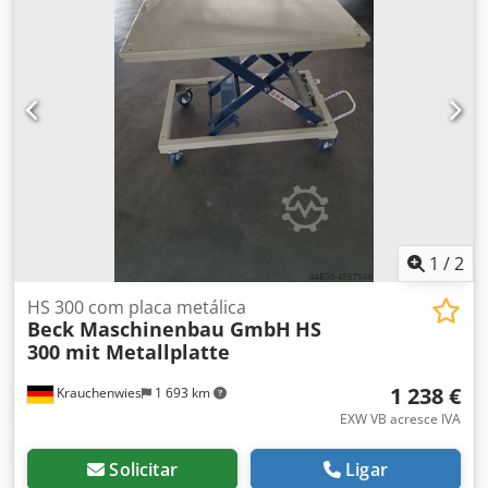
Grande Dkodpfxjh A Hxie Afvor sem tampo Descrição: ᐳ
Mesa elevatória móvel tipo tesoura com tesoura horizontal
dupla, versão básica sem tampo; com estrutura de base de
plataforma para suporte de diversos tampos; 4 rodízios
giratórios, 2 com freios; diâmetro da roda 125 mm;
acionada por bomba de pé Capacidade de carga em kg:
350 Peso em kg: 150 Curso útil em mm: 610 Altura em mm:
400 Altura total em mm: 1010 Dimensões da plataforma
em mm: 1900 x 740
1
/
2
HS 300 com placa metálica
Beck Maschinenbau GmbH
HS
300 mit Metallplatte
1 238 €
Krauchenwies
1 693 km
EXW VB acresce IVA
Solicitar
Ligar