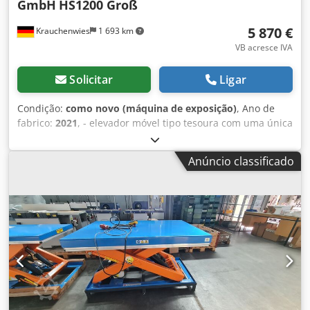
GmbH
HS1200 Groß
5 870 €
Krauchenwies
1 693 km
VB acresce IVA
Solicitar
Ligar
Condição:
como novo (máquina de exposição)
, Ano de
fabrico:
2021
, - elevador móvel tipo tesoura com uma única
tesoura - com chapa metálica lisa SEM barra de empurrar -
O curso para cima/para baixo é acionado por uma bomba
Anúncio classificado
hidráulica de pé - Capacidade de carga: 1200 kg - altura de
construção: 450 mm - golpe eficaz: 700 mm - Altura
máxima: 1150 mm - Tamanho da plataforma: 2000 mm x
1000 mm - Peso próprio: 420 kg - 2 rodízios giratórios com
freio, 2 rodízios fixos sem freio - Roda-Ø: 150 mm -
Revestimento em pó da estrutura de base e da estrutura
da plataforma cinza claro RAL 7035, tesoura em azul
violeta RAL 5000 Dkodpfx Afsfnnaysvjr