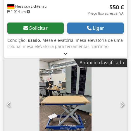
550 €
Hessisch Lichtenau
1 914 km
Preço fixo acresce IVA
Solicitar
Ligar
Condição:
usado
, Mesa elevatória, mesa elevatória de uma
coluna, mesa elevatória para ferramentas, carrinho
elevatório GRUSE tipo WZW Suporte de material N.º de
fabr.: 750025 Ano de fabrico: 1990 Capacidade de carga:
Anúncio classificado
500 kg Dimensões da mesa: 600 x 600 mm Curso: 290 mm
Curso por pedalada: aprox. 10 mm Altura da mesa inferior:
660 mm Altura da mesa superior: 950 mm - Elevador por
cilindro hidráulico com guia tubular estável - 4 rodízios
fixos de plástico, aprox. Ø 200 mm, 2 giratórios com travão
Peso próprio: 75 kg Bom estado Dksdpfjy Dvghex Afver