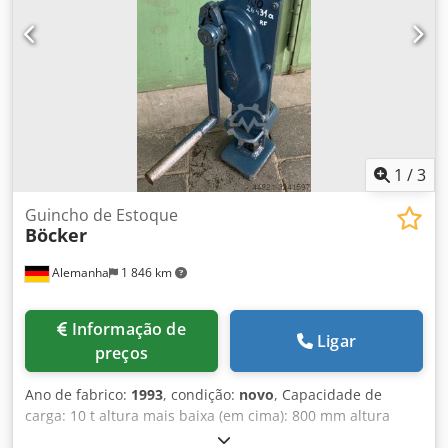
1
/
3
Guincho de Estoque
Böcker
Alemanha
1 846 km
Informação de
Ligar
preços
Ano de fabrico:
1993
, condição:
novo
, Capacidade de
carga: 10 t altura mais baixa (em cima): 800 mm altura
mais baixa (pé): 100 mm Dodpfxjdc Sx So Afvjkr curso: 400