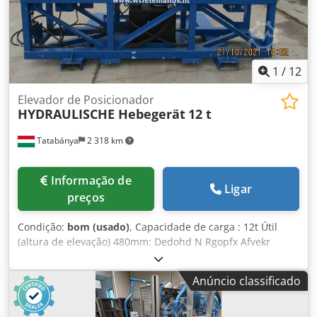
1
/
12
Elevador de Posicionador
HYDRAULISCHE Hebegerät
12 t
Tatabánya
2 318 km
Informação de
Ligar
preços
Condição:
bom (usado)
, Capacidade de carga : 12t Útil
(altura de elevação) 480mm: Dedohd N Rgopfx Afvekr
Anúncio classificado