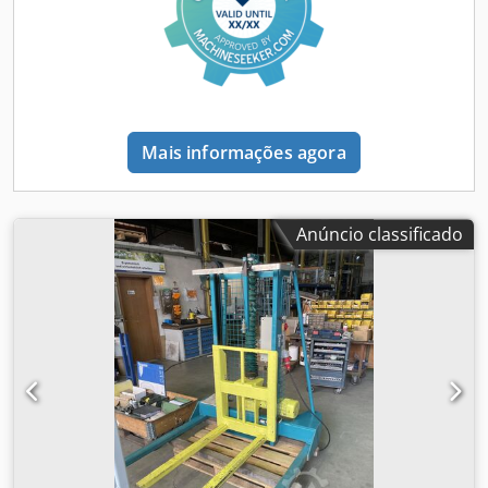
Afefhbupevekr - Comprimento aprox. 3200 mm - A
distância entre as correntes exteriores é de 1100 mm. -
Motor de acionamento SEW 1,1 KW - O acionamento está
instalado debaixo da plataforma da mesa elevatória. -
Correntes de transporte 3 x 1½" correntes de rolos de
qualidade alemã - Velocidade de transporte aprox. 7m/min
Mais informações agora
- Placas de cobertura estáveis entre as correntes
transportadoras, que podem ser deslocadas, forma
fechada . - Comutação eléctrica manual através de
interrutor de homem morto de botão manual, com função
Anúncio classificado
de avanço/retrocesso. - Altura total aprox. 300 mm .
Subestrutura da estrutura do piso com pés ajustáveis para
poder ser conduzida por baixo com garfos de empilhador.
Altura total: aprox. 750 mm 1 unid. = mesa elevatória +
transportador de corrente + estrutura de chão .