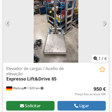
1
/
4
Elevador de cargas / Auxílio de
elevação
Expresso
Lift&Drive 85
950 €
Waltrop
1 820 km
Preço fixo acresce IVA
Solicitar
Ligar