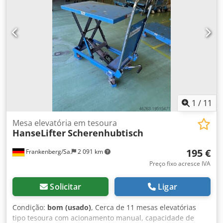
partir do solo: aprox. 1,17m Peso próprio: 300kg 400V,
tensão de comando 24V, 1,1kW, IP 54 Estado: bom
Disponibilidade: imediata Localização: armazém
Frankenberg (Saxónia)
1
/
11
Mesa elevatória em tesoura
HanseLifter
Scherenhubtisch
195 €
Frankenberg/Sa.
2 091 km
Preço fixo acresce IVA
Solicitar
Ligar
Condição:
bom (usado)
, Cerca de 11 mesas elevatórias
tipo tesoura com acionamento manual, capacidade de