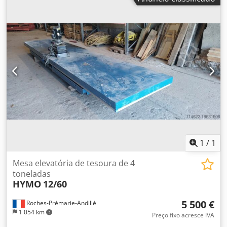
1
/
1
Mesa elevatória de tesoura de 4
toneladas
HYMO
12/60
5 500 €
Roches-Prémarie-Andillé
1 054 km
Preço fixo acresce IVA