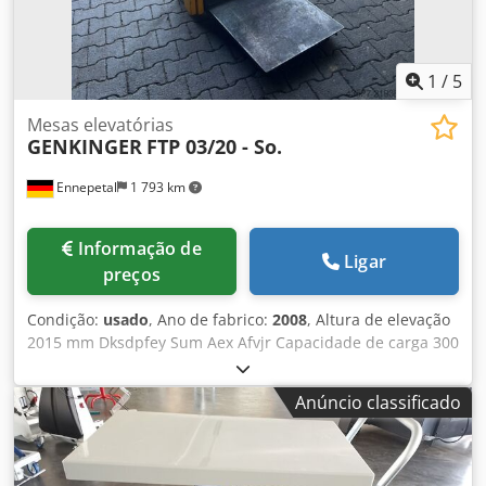
1
/
5
Mesas elevatórias
GENKINGER
FTP 03/20 - So.
Ennepetal
1 793 km
Informação de
Ligar
preços
Condição:
usado
, Ano de fabrico:
2008
, Altura de elevação
2015 mm Dksdpfey Sum Aex Afvjr Capacidade de carga 300
kg Peso próprio 280 kg
Anúncio classificado