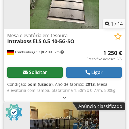
1
/
14
Mesa elevatória em tesoura
Intraboss
ELS 0.5 10-5G-SO
1 250 €
Frankenberg/Sa.
2 091 km
Preço fixo acresce IVA
Solicitar
Ligar
Condição:
bom (usado)
, Ano de fabrico:
2013
, Mesa
elevatória com rampa, plataforma 1,50m x 0,77m, 500kg –
usado – : Preço à saída: apenas 1.250.-€ (líquido),
desmontado, embalado e carregado! Fabricante: Intraboss
Anúncio classificado
Modelo: ELS 0.5 10-5G-SO Ano de fabrico: 2013 Capacidade
de carga: 500kg Dimensões da plataforma: Profundidade
aprox. 1,50m Largura: aprox. 0,77m Altura de montagem:
aprox. 20cm Dsdpfx Afswxvznevokr Altura de elevação a