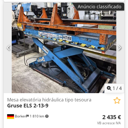
mm altura máxima de elevação: 1200 mm Peso: 42 kg
Anúncio classificado
1
/
4
Mesa elevatória hidráulica tipo tesoura
Gruse
ELS 2-13-9
2 435 €
Borken
1 810 km
VB acresce IVA