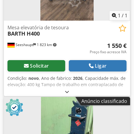
1
/
1
Mesa elevatória de tesoura
BARTH
H400
1 550 €
Seeshaupt
1 823 km
Preço fixo acresce IVA
Solicitar
Ligar
Condição:
novo
, Ano de fabrico:
2026
, Capacidade máx. de
elevação: 400 kg Tampo de trabalho em contraplacado de
bétula Dksdpfx Aeyrc Dujfvor Dimensão do tampo: 1245 x
740 x 24 mm com cavidades para pega Ajuste de altura:
Anúncio classificado
480 - 1070 mm