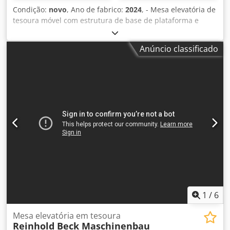
Condição:
novo
, Ano de fabrico:
2024
, - Mesa elevatória de
tesoura móvel com estrutura de base de plataforma e
tampo de trabalho em alumínio no formato 1000x600mm -
design muito leve e estável. Dkedpfxefhbvns Afvjr - Ideal
Anúncio classificado
para o técnico de assistência - Acionamento da elevação
para cima/para baixo através de uma bomba hidráulica de
pé - Capacidade de carga 200 kg - Altura total 400 mm -
Curso efetivo 610 mm - Altura máxima 1010 mm -
Plataforma 1000x 600 mm - Peso morto aprox. 35 kg - Roda
giratória 2 peças com travão, 2 peças sem travão - Roda Ø
125 mm - Cor alumínio cinzento
1
/
6
Mesa elevatória em tesoura
Reinhold Beck Maschinenbau