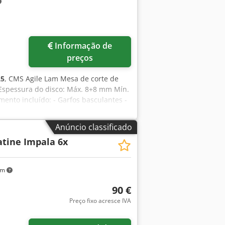
Informação de
preços
25
, CMS Agile Lam Mesa de corte de
 Espessura do disco: Máx. 8+8 mm Mín.
nto incluído: - Garfos basculantes -
jx Apderf - software de corte
Anúncio classificado
atine Impala 6x
km
90 €
Preço fixo acresce IVA