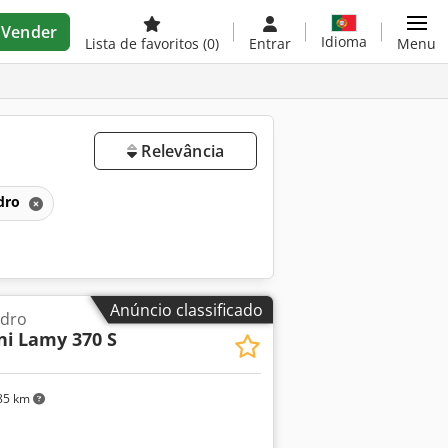
Vender
Idioma
Lista de favoritos
(0)
Entrar
Menu
Relevância
idro
Anúncio classificado
idro
ni
Lamy 370 S
85 km