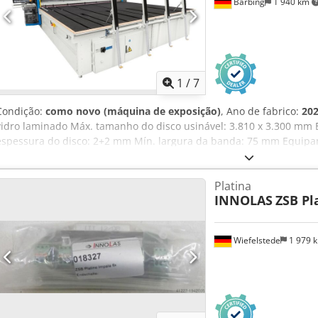
Barbing
1 940 km
1
/
7
Condição:
como novo (máquina de exposição)
, Ano de fabrico:
20
vidro laminado Máx. tamanho do disco usinável: 3.810 x 3.300 mm
espessura do disco: 2+2 mm Mín. largura da banda: 75 mm Equipame
Almofada de ar - Barra de quebra e lâmpada de calor Cedpfjwd If N
integrado
Platina
INNOLAS
ZSB Pl
Wiefelstede
1 979 