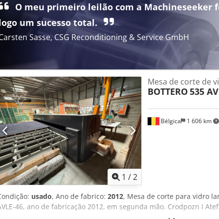
O meu primeiro leilão com a Machineseeker f
com correia transportadora • 1 mesa de quebra com barras de que
série E980016-4
logo um sucesso total.
Carsten Sasse, CSG Reconditioning & Service GmbH
Mesa de corte de v
BOTTERO
535 AV
Bélgica
1 606 km
1
/
2
Condição:
usado
, Ano de fabrico:
2012
, Mesa de corte para vidro 
AVLE-46, ano de fabricação 2012, em segunda mão. Crodpozn I Ate