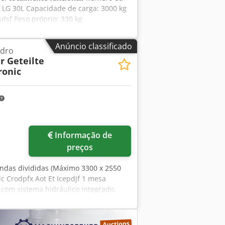
: LG 30L Capacidade de carga: 3000 kg
dsf Peso próprio: 330 kg
Anúncio classificado
idro
r Geteilte
ronic
Informação de
preços
bandas divididas (Máximo 3300 x 2550
c Crodpfx Aot Et Icepdjf 1 mesa
o com sistema hidráulico integrado,
esa de corte • 1 mesa de corte de
80016-2 o também pode moldar,
0 mm o Espessuras de vidro 2-15 mm o