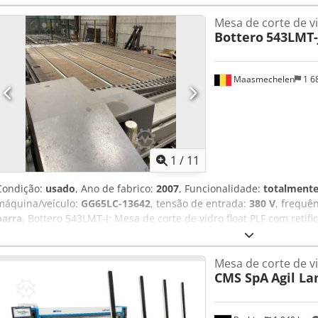
Mesa de corte de v
Bottero
543LMT-
Maasmechelen
1 6
1
/
11
Condição:
usado
, Ano de fabrico:
2007
, Funcionalidade:
totalmente
máquina/veículo:
GG65LC-13642
, tensão de entrada:
380 V
, frequê
barra
, Bottero 543LMT-J: Mesa de corte de vidro float PLF com reti
N.º de série: GG65LC-13642 (2600Kg - 39,1A - 10kA) de 2007. Bottero
corte/retificação como mesa de separação. N.º de série: GG60SB-304
Mesa de corte de v
1995. Credpew I Dvkofx Apdof
CMS SpA
Agil L