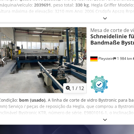
máquina/veículo:
2039691
, peso total:
330 kg
, Hegla Griffer Modelo
Altura máxima de elevação: 3210 mm Ano: 2006 Crsdpfx Apszq Rrps
Mesa de corte de v
Schneidelinie fü
Bandmaße
Byst
Pleystein
1 984 km
1
/
12
Condição:
bom (usado)
, A linha de corte de vidro Bystronic para 
mm) Serviço / peças de reposição da Hegla, que comprou a Bystroni
inclinável Bystronic KTR, número de série. E9801016-1, o Inclinaçã
acionamento por rolo para transporte automático do vidro para a m
vidro float totalmente automática o Tipo: XYT 972, nº de série. E9
otimização de resíduos, PC Terra o Dimensões máximas 3300 x 255