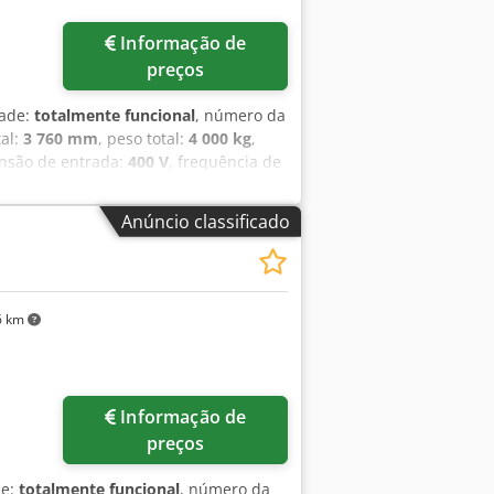
Informação de
preços
dade:
totalmente funcional
, número da
al:
3 760 mm
, peso total:
4 000 kg
,
ensão de entrada:
400 V
, frequência de
00 mm
, Mesa Lamy Glaston Bavelloni
-33A
Anúncio classificado
6 km
Informação de
preços
de:
totalmente funcional
, número da