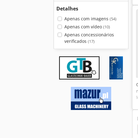
Detalhes
Apenas com imagens
(54)
Apenas com vídeo
(10)
Apenas concessionários
verificados
(17)
Mesa De Corte De Vidro
Mesa De Vidro
Vidro