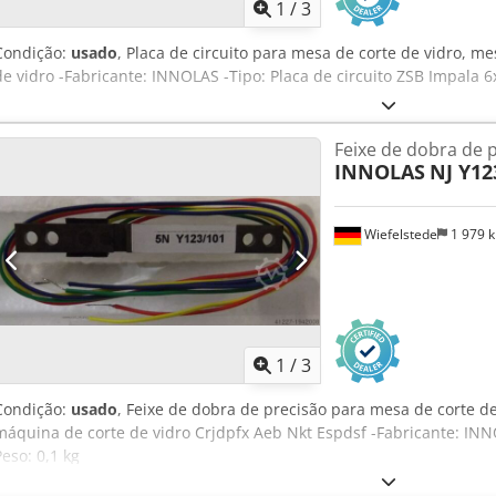
1
/
3
Condição:
usado
, Placa de circuito para mesa de corte de vidro, m
de vidro -Fabricante: INNOLAS -Tipo: Placa de circuito ZSB Impala 6
Feixe de dobra de 
INNOLAS
NJ Y12
Wiefelstede
1 979 
1
/
3
Condição:
usado
, Feixe de dobra de precisão para mesa de corte de
máquina de corte de vidro Crjdpfx Aeb Nkt Espdsf -Fabricante: INN
Peso: 0,1 kg