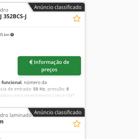
Anúncio classificado
idro
J 352BCS-J
85 km
Informação de
preços
 funcional
, número da
ncia de entrada:
50 Hz
, pressão:
8
ficadora para revestimento Low-e LMT.
 352 BCS no final da linha de
0 (2250Kg - 50Hz - 14,5kVA - 380V) de
Anúncio classificado
idro laminado
am