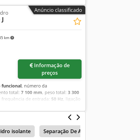
Anúncio classificado
idro
 J
85 km
Informação de
preços
 funcional
, número da
nto total:
7 100 mm
, peso total:
3 300
, frequência de entrada:
50 Hz
, ligação
00BLC com correias e almofada de ar,
O-7816 Dimensões: 7100 x 3660 mm
idro isolante
Separação De Ar Mesa De Corte Fogão