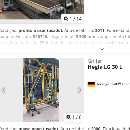
1
/
14
Condição:
pronto a usar (usado)
, Ano de fabrico:
2011
, Funcionali
máquina/veículo:
510740
, largura total:
5 900 mm
, comprimento tot
corrente de entrada:
33 A
, tipo de corrente de entrada:
trifásico
, t
entrada:
50 Hz
, pressão:
8 barra
, comprimento de corte (máx.):
3 7
370 S Crodpfsu D Namex Apdef Ano: 2011 400V-43,2KW-10kA-50Hz
Griffer
Hegla
LG 30 L
Herzogenrath
1 69
1
/
6
Condição:
quase novo (usado)
, Ano de fabrico:
2006
, Funcionalida