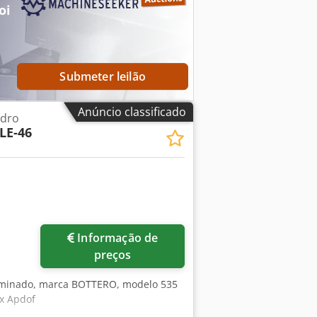
oi
bra e almofada de ar o Número de
Submeter leilão
Anúncio classificado
idro
LE-46
Solicitar mais imagens
Informação de
preços
laminado, marca BOTTERO, modelo 535
fx Apdof