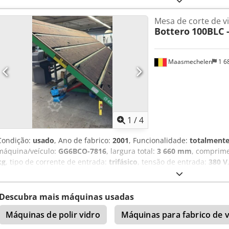
Mesa de corte de v
Bottero
100BLC -
Maasmechelen
1 6
1
/
4
Condição:
usado
, Ano de fabrico:
2001
, Funcionalidade:
totalmente
máquina/veículo:
GG6BCO-7816
, largura total:
3 660 mm
, comprime
kg
, tipo de corrente de entrada:
trifásico
, tensão de entrada:
380 V
de ar comprimido:
6 barra
, pressão:
6 barra
, Mesa jumbo Bottero 1
utilizada como mesa de carga e suporte. Número de série: GG6BC
(CxL), peso aprox. 3300 kg. Crsdox A D Rvepfx Apdjf
Descubra mais máquinas usadas
Máquinas de polir vidro
Máquinas para fabrico de v