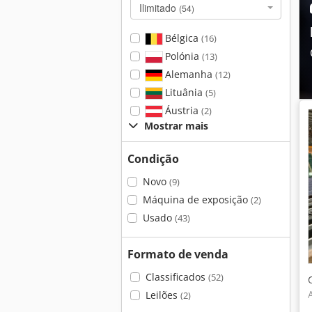
Ilimitado
(54)
Bélgica
(16)
Polónia
(13)
Alemanha
(12)
Lituânia
(5)
Áustria
(2)
Mostrar mais
Condição
Novo
(9)
Máquina de exposição
(2)
Usado
(43)
Formato de venda
Classificados
(52)
Leilões
(2)