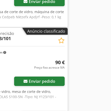
Enviar pedido
esa de corte de vidro, máquina de corte
x Cedpeb Nktzefx Apdjrf -Peso: 0,1 kg
Anúncio classificado
precisão
3/101
km
90 €
Preço fixo acresce IVA
Enviar pedido
 vidro, mesa de corte de vidro,
OLAS S100-5N -Tipo: NJ Y123/101 -